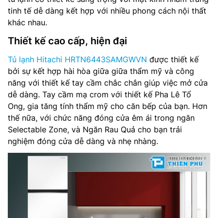
Công suất tiêu thụ công bố theo TCVN: – kWh/năm
tinh tế dễ dàng kết hợp với nhiều phong cách nội thất
khác nhau.
Lấy nước bên ngoài: Không
Thiết kế cao cấp, hiện đại
Làm đá tự động: Có
Tủ lạnh Hitachi HRTN6443SAMGWVN
được thiết kế
Ngăn chuyển đổi linh hoạt: Có
bởi sự kết hợp hài hòa giữa giữa thẩm mỹ và công
năng với thiết kế tay cầm chắc chắn giúp việc mở cửa
Chất liệu cửa tủ: Kính
dễ dàng. Tay cầm mạ crom với thiết kế Pha Lê Tổ
Ong, gia tăng tính thẩm mỹ cho căn bếp của bạn. Hơn
Công nghệ làm lạnh: Làm Lạnh Vòng Cung Dual Sense
thế nữa, với chức năng đóng cửa êm ái trong ngăn
Selectable Zone, và Ngăn Rau Quả cho bạn trải
Điều khiển: Điện tử bên trong tủ
nghiệm đóng cửa dễ dàng và nhẹ nhàng.
Công nghệ khử mùi, diệt khuẩn: Bộ lọc Tripple Power
Nguồn điện: 220-240V, 50-60Hz
Kích thước tủ(RxCxS): 660 x 1800 x 720 mm
Trọng lượng: 72 kg