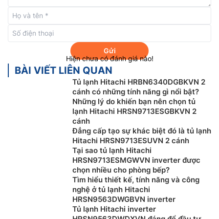
Gửi
Hiện chưa có đánh giá nào!
BÀI VIẾT LIÊN QUAN
Tủ lạnh Hitachi HRBN6340DGBKVN 2
cánh có những tính năng gì nổi bật?
Những lý do khiến bạn nên chọn tủ
lạnh Hitachi HRSN9713ESGBKVN 2
cánh
Đẳng cấp tạo sự khác biệt đó là tủ lạnh
Máy nén Inverter hiệu suất cao
Hitachi HRSN9713ESUVN 2 cánh
Tại sao tủ lạnh Hitachi
Tủ lạnh Hitachi 2 cánh
HRTN6443SAMGWVN này sử
HRSN9713ESMGWVN inverter được
dụng máy nén Inverter điều khiển điện tử giúp tiết
chọn nhiều cho phòng bếp?
kiệm điện tối ưu cho người dùng. Đồng thời, với động
Tìm hiểu thiết kế, tính năng và công
cơ Inverter cũng mang lại hiệu suất hoạt động cao hơn
nghệ ở tủ lạnh Hitachi
HRSN9563DWGBVN inverter
và có độ ồn thấp hơn so với những model không được
Tủ lạnh Hitachi inverter
trang bị công nghệ này.
HRSN9563DWDXVN đáng để đầu tư