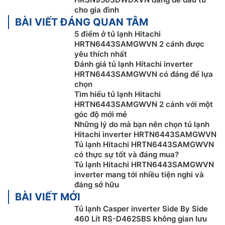
cho gia đình
BÀI VIẾT ĐÁNG QUAN TÂM
5 điểm ở tủ lạnh Hitachi
HRTN6443SAMGWVN 2 cánh được
yêu thích nhất
Đánh giá tủ lạnh Hitachi inverter
HRTN6443SAMGWVN có đáng để lựa
chọn
Tìm hiểu tủ lạnh Hitachi
HRTN6443SAMGWVN 2 cánh với một
góc độ mới mẻ
Những lý do mà bạn nên chọn tủ lạnh
Làm đá tự động
Hitachi inverter HRTN6443SAMGWVN
Tủ lạnh Hitachi HRTN6443SAMGWVN
Đá viên luôn sẵn sàng với chức năng Tự Động Làm Đá,
có thực sự tốt và đáng mua?
Tủ lạnh Hitachi HRTN6443SAMGWVN
mang đến nguồn đá liên tục bất cứ khi nào bạn cần.
inverter mang tới nhiều tiện nghi và
Thiết kế tinh gọn và tiết kiệm không gian giúp tối ưu
đáng sở hữu
diện tích sử dụng trong ngăn đá. Bình chứa nước 4L
BÀI VIẾT MỚI
dễ dàng châm đầy và vệ sinh, đảm bảo nguồn nước an
Tủ lạnh Casper inverter Side By Side
toàn và ổn định. Tận hưởng sự tiện lợi của đá viên tươi
460 Lít RS-D462SBS không gian lưu