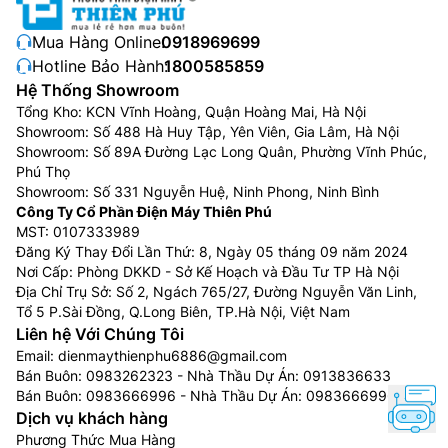
tươi mới. Dễ dàng lấy và vệ sinh thực phẩm với thiết
Mua Hàng Online:
0918969699
kế ngăn kéo trượt mượt mà, đi kèm cửa đóng tự động
Hotline Bảo Hành:
1800585859
tiện lợi.
Hệ Thống Showroom
Tổng Kho: KCN Vĩnh Hoàng, Quận Hoàng Mai, Hà Nội
Showroom: Số 488 Hà Huy Tập, Yên Viên, Gia Lâm, Hà Nội
Showroom: Số 89A Đường Lạc Long Quân, Phường Vĩnh Phúc,
Phú Thọ
Showroom: Số 331 Nguyễn Huệ, Ninh Phong, Ninh Bình
Công Ty Cổ Phần Điện Máy Thiên Phú
MST: 0107333989
Đăng Ký Thay Đổi Lần Thứ: 8, Ngày 05 tháng 09 năm 2024
Nơi Cấp: Phòng DKKD - Sở Kế Hoạch và Đầu Tư TP Hà Nội
Địa Chỉ Trụ Sở: Số 2, Ngách 765/27, Đường Nguyễn Văn Linh,
Tổ 5 P.Sài Đồng, Q.Long Biên, TP.Hà Nội, Việt Nam
Liên hệ Với Chúng Tôi
Hộp tiện ích sức khỏe
Email:
dienmaythienphu6886@gmail.com
Bán Buôn:
0983262323
- Nhà Thầu Dự Án:
0913836633
Giải pháp lưu trữ tiện lợi dành riêng cho vật dụng
Bán Buôn:
0983666996
- Nhà Thầu Dự Án:
0983666996
chăm sóc cá nhân và sức khỏe của bạn. Ngăn chứa có
Dịch vụ khách hàng
thể điều chỉnh độ cao, dễ dàng di chuyển và tháo rời,
Phương Thức Mua Hàng