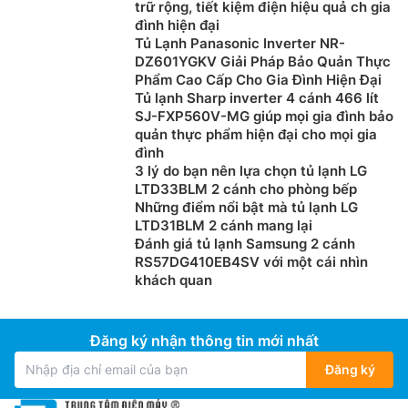
mát bất cứ khi nào bạn muốn – hoàn hảo cho những
trữ rộng, tiết kiệm điện hiệu quả ch gia
phút giải khát tức thì.
đình hiện đại
Tủ Lạnh Panasonic Inverter NR-
DZ601YGKV Giải Pháp Bảo Quản Thực
Phẩm Cao Cấp Cho Gia Đình Hiện Đại
Tủ lạnh Sharp inverter 4 cánh 466 lít
SJ-FXP560V-MG giúp mọi gia đình bảo
quản thực phẩm hiện đại cho mọi gia
đình
3 lý do bạn nên lựa chọn tủ lạnh LG
LTD33BLM 2 cánh cho phòng bếp
Những điểm nổi bật mà tủ lạnh LG
LTD31BLM 2 cánh mang lại
Đánh giá tủ lạnh Samsung 2 cánh
RS57DG410EB4SV với một cái nhìn
khách quan
Ngăn Triple Ease Zone
Tủ lạnh Hitachi inverter
HRTN6443SAMGWVN được
trang bị ngăn Triple Ease Zone có thiết kế riêng để tối
Đăng ký nhận thông tin mới nhất
ưu hóa không gian lưu trữ và sắp xếp trong ngăn đá.
Đăng ký
Ngăn này giúp kiểm soát mùi khó chịu nhờ Bộ Lọc Khử
Mùi Triple Power, đảm bảo thực phẩm đông lạnh luôn