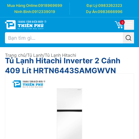
Mua Hàng Online:
0918969699
Đại Lý:
0983262323
Ninh Bình:
0912339019
Dự Án:
0983666996
0
Trang chủ
/
Tủ Lạnh
/
Tủ Lạnh Hitachi
Tủ Lạnh Hitachi Inverter 2 Cánh
409 Lít HRTN6443SAMGWVN