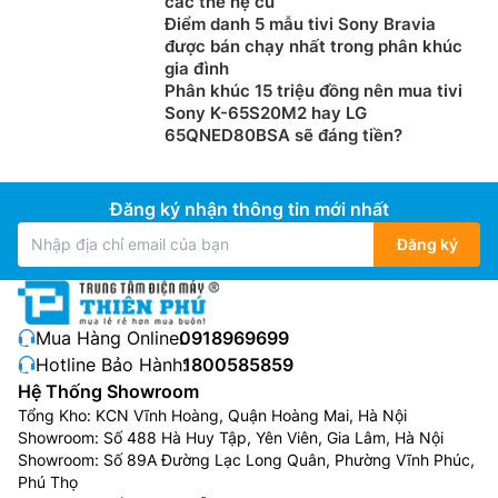
các thế hệ cũ
Điểm danh 5 mẫu tivi Sony Bravia
được bán chạy nhất trong phân khúc
gia đình
Phân khúc 15 triệu đồng nên mua tivi
Sony K-65S20M2 hay LG
65QNED80BSA sẽ đáng tiền?
Đăng ký nhận thông tin mới nhất
Đăng ký
Mua Hàng Online:
0918969699
Hotline Bảo Hành:
1800585859
Hệ Thống Showroom
Tổng Kho: KCN Vĩnh Hoàng, Quận Hoàng Mai, Hà Nội
Showroom: Số 488 Hà Huy Tập, Yên Viên, Gia Lâm, Hà Nội
Showroom: Số 89A Đường Lạc Long Quân, Phường Vĩnh Phúc,
Phú Thọ