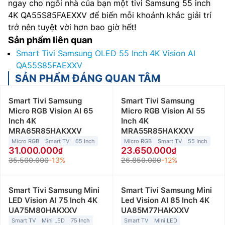
ngay cho ngôi nhà của bạn một tivi Samsung 55 inch
4K QA55S85FAEXXV để biến mỗi khoảnh khắc giải trí
trở nên tuyệt vời hơn bao giờ hết!
Sản phẩm liên quan
Smart Tivi Samsung OLED 55 Inch 4K Vision AI
QA55S85FAEXXV
SẢN PHẨM ĐÁNG QUAN TÂM
Smart Tivi Samsung
Smart Tivi Samsung
Micro RGB Vision AI 65
Micro RGB Vision AI 55
Inch 4K
Inch 4K
MRA65R85HAKXXV
MRA55R85HAKXXV
Micro RGB
Smart TV
65 Inch
Micro RGB
Smart TV
55 Inch
31.000.000
23.650.000
35.500.000
-13%
26.850.000
-12%
Smart Tivi Samsung Mini
Smart Tivi Samsung Mini
LED Vision AI 75 Inch 4K
Led Vision AI 85 Inch 4K
UA75M80HAKXXV
UA85M77HAKXXV
Smart TV
Mini LED
75 Inch
Smart TV
Mini LED