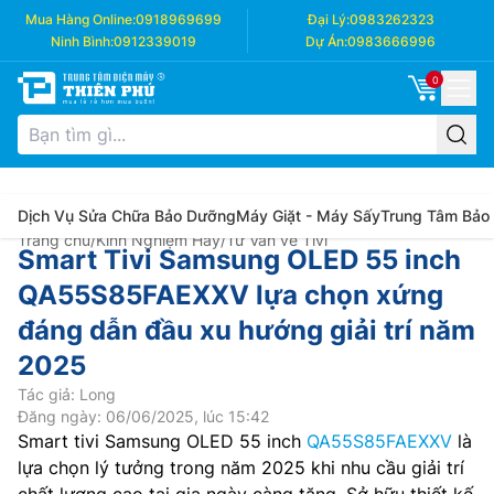
Mua Hàng Online:
0918969699
Đại Lý:
0983262323
Ninh Bình:
0912339019
Dự Án:
0983666996
0
Dịch Vụ Sửa Chữa Bảo Dưỡng
Máy Giặt - Máy Sấy
Trung Tâm Bảo
Trang chủ
/
Kinh Nghiệm Hay
/
Tư Vấn về Tivi
Smart Tivi Samsung OLED 55 inch
QA55S85FAEXXV lựa chọn xứng
đáng dẫn đầu xu hướng giải trí năm
2025
Tác giả: Long
Đăng ngày: 06/06/2025, lúc 15:42
Smart tivi Samsung OLED 55 inch
QA55S85FAEXXV
là
lựa chọn lý tưởng trong năm 2025 khi nhu cầu giải trí