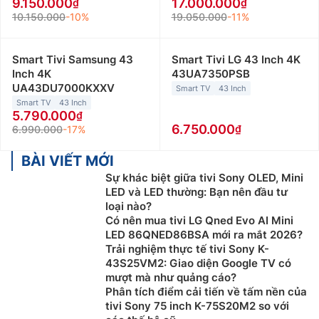
9.150.000
17.000.000
10.150.000
-10%
19.050.000
-11%
Smart Tivi Samsung 43
Smart Tivi LG 43 Inch 4K
Inch 4K
43UA7350PSB
UA43DU7000KXXV
Smart TV
43 Inch
Smart TV
43 Inch
5.790.000
6.750.000
6.990.000
-17%
BÀI VIẾT MỚI
Sự khác biệt giữa tivi Sony OLED, Mini
LED và LED thường: Bạn nên đầu tư
loại nào?
Có nên mua tivi LG Qned Evo AI Mini
LED 86QNED86BSA mới ra mắt 2026?
Trải nghiệm thực tế tivi Sony K-
43S25VM2: Giao diện Google TV có
mượt mà như quảng cáo?
Phân tích điểm cải tiến về tấm nền của
tivi Sony 75 inch K-75S20M2 so với