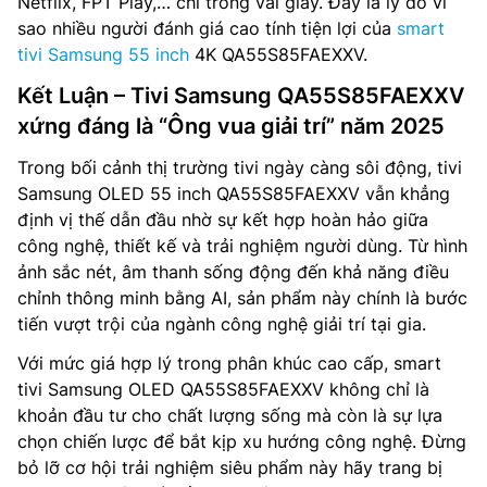
Netflix, FPT Play,… chỉ trong vài giây. Đây là lý do vì
sao nhiều người đánh giá cao tính tiện lợi của
smart
tivi Samsung 55 inch
4K QA55S85FAEXXV.
Kết Luận – Tivi Samsung QA55S85FAEXXV
xứng đáng là “Ông vua giải trí” năm 2025
Trong bối cảnh thị trường tivi ngày càng sôi động, tivi
Samsung OLED 55 inch QA55S85FAEXXV vẫn khẳng
định vị thế dẫn đầu nhờ sự kết hợp hoàn hảo giữa
công nghệ, thiết kế và trải nghiệm người dùng. Từ hình
ảnh sắc nét, âm thanh sống động đến khả năng điều
chỉnh thông minh bằng AI, sản phẩm này chính là bước
tiến vượt trội của ngành công nghệ giải trí tại gia.
Với mức giá hợp lý trong phân khúc cao cấp, smart
tivi Samsung OLED QA55S85FAEXXV không chỉ là
khoản đầu tư cho chất lượng sống mà còn là sự lựa
chọn chiến lược để bắt kịp xu hướng công nghệ. Đừng
bỏ lỡ cơ hội trải nghiệm siêu phẩm này hãy trang bị