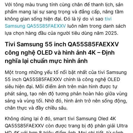
Với tông màu trung tính cùng chân đế thanh lịch, sản
phẩm mang lại sự sang trọng và đẳng cấp, nâng tầm
không gian sống hiện đại. Đó là lý do vì sao
tivi
Samsung QA55S85FAEXXV
luôn nằm trong danh sách
lựa chọn hàng đầu của người tiêu dùng năm 2025.
Tivi Samsung 55 inch QA55S85FAEXXV
công nghệ OLED và hình ảnh 4K – Định
nghĩa lại chuẩn mực hình ảnh
Một trong những yếu tố nổi bật nhất của tivi Samsung
55 inch QA55S85FAEXXV chính là công nghệ OLED
siêu hiện đại. Mỗi điểm ảnh trên màn hình được tự
phát sáng, tạo nên độ tương phản hoàn hảo giữa vùng
sáng và vùng tối. Nhờ đó, hình ảnh trở nên sống động,
chân thực và đầy chiều sâu.
Không dừng lại ở đó, smart tivi Samsung Oled 4K
QA55S85FAEXXV còn được trang bị độ phân giải Ultra
HD 4K với hơn 8 triệu điểm ảnh. Mọi chi tiết, từ cảnh