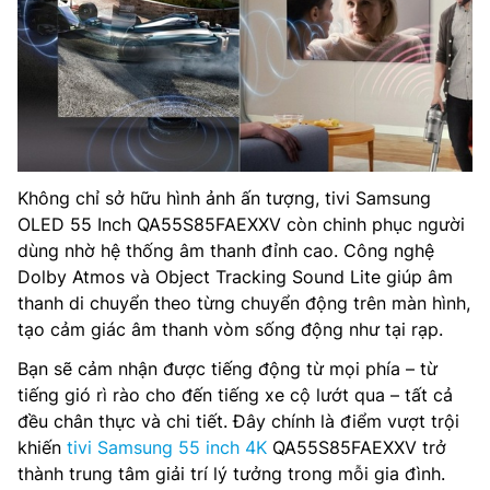
Không chỉ sở hữu hình ảnh ấn tượng, tivi Samsung
OLED 55 Inch QA55S85FAEXXV còn chinh phục người
dùng nhờ hệ thống âm thanh đỉnh cao. Công nghệ
Dolby Atmos và Object Tracking Sound Lite giúp âm
thanh di chuyển theo từng chuyển động trên màn hình,
tạo cảm giác âm thanh vòm sống động như tại rạp.
Bạn sẽ cảm nhận được tiếng động từ mọi phía – từ
tiếng gió rì rào cho đến tiếng xe cộ lướt qua – tất cả
đều chân thực và chi tiết. Đây chính là điểm vượt trội
khiến
tivi Samsung 55 inch 4K
QA55S85FAEXXV trở
thành trung tâm giải trí lý tưởng trong mỗi gia đình.