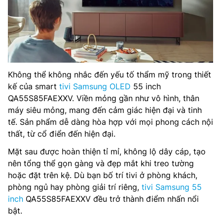
Không thể không nhắc đến yếu tố thẩm mỹ trong thiết
kế của smart
tivi Samsung OLED
55 inch
QA55S85FAEXXV. Viền mỏng gần như vô hình, thân
máy siêu mỏng, mang đến cảm giác hiện đại và tinh
tế. Sản phẩm dễ dàng hòa hợp với mọi phong cách nội
thất, từ cổ điển đến hiện đại.
Mặt sau được hoàn thiện tỉ mỉ, không lộ dây cáp, tạo
nên tổng thể gọn gàng và đẹp mắt khi treo tường
hoặc đặt trên kệ. Dù bạn bố trí tivi ở phòng khách,
phòng ngủ hay phòng giải trí riêng,
tivi Samsung 55
inch
QA55S85FAEXXV đều trở thành điểm nhấn nổi
bật.