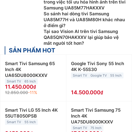
trong việc tối ưu hóa hình ảnh trên tivi
Samsung UA85M77HAKXXV
So sánh hai dòng tivi Samsung
UA85M77H và UA85M80H khác nhau
ở điểm gì?
Tại sao Vision AI trên tivi Samsung
QA85QN70HAKXXV lại giúp bảo vệ
mắt người tốt hơn?
SẢN PHẨM HOT
Smart Tivi Samsung 65
Google Tivi Sony 55 Inch
Inch 4K
4K K-55S30
UA65DU8000KXXV
Smart TV
Google TV
55 Inch
Smart TV
65 Inch
11.450.000
14.500.000
12.850.000
-11%
Smart Tivi LG 55 Inch 4K
Smart Tivi Samsung 75
55UT8050PSB
Inch 4K
UA75DU8000KXXV
Smart TV
55 Inch
Smart TV
75 Inch