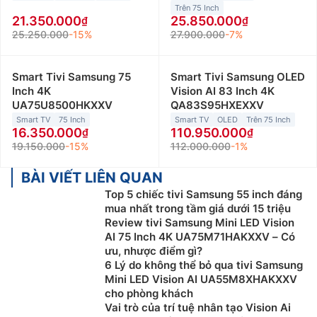
Trên 75 Inch
21.350.000
25.850.000
25.250.000
-15%
27.900.000
-7%
Smart Tivi Samsung 75
Smart Tivi Samsung OLED
Inch 4K
Vision AI 83 Inch 4K
UA75U8500HKXXV
QA83S95HXEXXV
Smart TV
75 Inch
Smart TV
OLED
Trên 75 Inch
16.350.000
110.950.000
19.150.000
-15%
112.000.000
-1%
BÀI VIẾT LIÊN QUAN
Top 5 chiếc tivi Samsung 55 inch đáng
mua nhất trong tầm giá dưới 15 triệu
Review tivi Samsung Mini LED Vision
AI 75 Inch 4K UA75M71HAKXXV – Có
ưu, nhược điểm gì?
6 Lý do không thể bỏ qua tivi Samsung
Mini LED Vision AI UA55M8XHAKXXV
cho phòng khách
Vai trò của trí tuệ nhân tạo Vision Ai