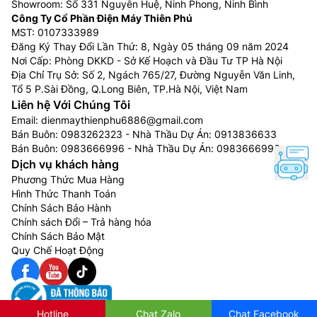
Showroom: Số 331 Nguyễn Huệ, Ninh Phong, Ninh Bình
Công Ty Cổ Phần Điện Máy Thiên Phú
MST: 0107333989
Đăng Ký Thay Đổi Lần Thứ: 8, Ngày 05 tháng 09 năm 2024
Nơi Cấp: Phòng DKKD - Sở Kế Hoạch và Đầu Tư TP Hà Nội
Địa Chỉ Trụ Sở: Số 2, Ngách 765/27, Đường Nguyễn Văn Linh,
Tổ 5 P.Sài Đồng, Q.Long Biên, TP.Hà Nội, Việt Nam
Liên hệ Với Chúng Tôi
Email:
dienmaythienphu6886@gmail.com
Bán Buôn:
0983262323
- Nhà Thầu Dự Án:
0913836633
Bán Buôn:
0983666996
- Nhà Thầu Dự Án:
0983666996
Dịch vụ khách hàng
Phương Thức Mua Hàng
Hình Thức Thanh Toán
Chính Sách Bảo Hành
Chính sách Đổi – Trả hàng hóa
Chính Sách Bảo Mật
Quy Chế Hoạt Động
Hotline
Chat Zalo
Chat Facebook