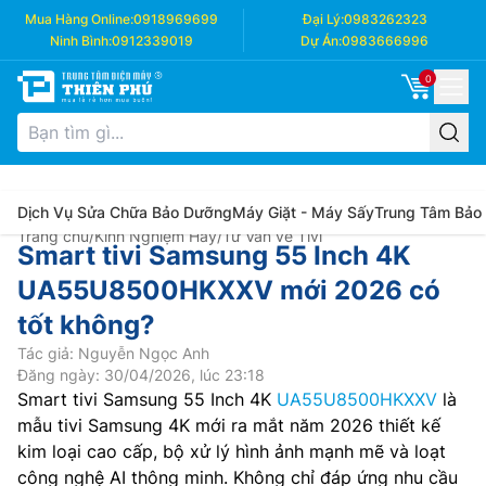
Mua Hàng Online:
0918969699
Đại Lý:
0983262323
Ninh Bình:
0912339019
Dự Án:
0983666996
0
Dịch Vụ Sửa Chữa Bảo Dưỡng
Máy Giặt - Máy Sấy
Trung Tâm Bảo
Trang chủ
/
Kinh Nghiệm Hay
/
Tư Vấn về Tivi
Smart tivi Samsung 55 Inch 4K
UA55U8500HKXXV mới 2026 có
tốt không?
Tác giả: Nguyễn Ngọc Anh
Đăng ngày: 30/04/2026, lúc 23:18
Smart tivi Samsung 55 Inch 4K
UA55U8500HKXXV
là
mẫu tivi Samsung 4K mới ra mắt năm 2026 thiết kế
kim loại cao cấp, bộ xử lý hình ảnh mạnh mẽ và loạt
công nghệ AI thông minh. Không chỉ đáp ứng nhu cầu