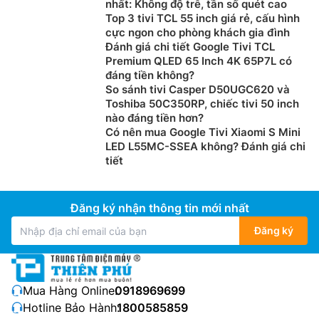
nhất: Không độ trễ, tần số quét cao
Top 3 tivi TCL 55 inch giá rẻ, cấu hình
cực ngon cho phòng khách gia đình
Đánh giá chi tiết Google Tivi TCL
Premium QLED 65 Inch 4K 65P7L có
đáng tiền không?
So sánh tivi Casper D50UGC620 và
Toshiba 50C350RP, chiếc tivi 50 inch
nào đáng tiền hơn?
Có nên mua Google Tivi Xiaomi S Mini
LED L55MC-SSEA không? Đánh giá chi
tiết
Đăng ký nhận thông tin mới nhất
Đăng ký
Mua Hàng Online:
0918969699
Hotline Bảo Hành:
1800585859