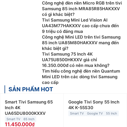
Công nghệ đèn nền Micro RGB trên tivi
Samsung 85 inch MRA85R85HAKXXV
có gì khác biệt?
Tivi Samsung Mini Led Vision AI
UA43M77HAKXXV cao cấp chưa đến
9 triệu có đáng mua
Công nghệ Mini LED trên tivi Samsung
85 inch UA85M80HAKXXV mang đến
khác biệt gì?
Tivi Samsung 75 Inch 4K
UA75U8500HKXXV giá chỉ
16.350.000đ có nên mua không?
Tìm hiểu công nghệ đèn nền Quantum
Mini LED trên các dòng tivi Samsung
cao cấp
SẢN PHẨM HOT
Smart Tivi Samsung 65
Google Tivi Sony 55 Inch
Inch 4K
4K K-55S30
UA65DU8000KXXV
Smart TV
Google TV
55 Inch
Smart TV
65 Inch
11.450.000