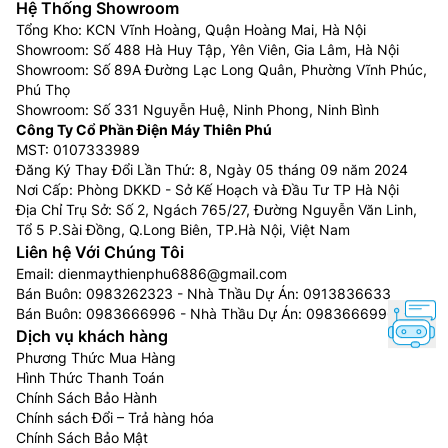
Hệ Thống Showroom
Tổng Kho: KCN Vĩnh Hoàng, Quận Hoàng Mai, Hà Nội
Showroom: Số 488 Hà Huy Tập, Yên Viên, Gia Lâm, Hà Nội
Showroom: Số 89A Đường Lạc Long Quân, Phường Vĩnh Phúc,
Phú Thọ
Showroom: Số 331 Nguyễn Huệ, Ninh Phong, Ninh Bình
Công Ty Cổ Phần Điện Máy Thiên Phú
MST: 0107333989
Đăng Ký Thay Đổi Lần Thứ: 8, Ngày 05 tháng 09 năm 2024
Nơi Cấp: Phòng DKKD - Sở Kế Hoạch và Đầu Tư TP Hà Nội
Địa Chỉ Trụ Sở: Số 2, Ngách 765/27, Đường Nguyễn Văn Linh,
Tổ 5 P.Sài Đồng, Q.Long Biên, TP.Hà Nội, Việt Nam
Liên hệ Với Chúng Tôi
Email:
dienmaythienphu6886@gmail.com
Bán Buôn:
0983262323
- Nhà Thầu Dự Án:
0913836633
Bán Buôn:
0983666996
- Nhà Thầu Dự Án:
0983666996
Dịch vụ khách hàng
Phương Thức Mua Hàng
Hình Thức Thanh Toán
Chính Sách Bảo Hành
Chính sách Đổi – Trả hàng hóa
Chính Sách Bảo Mật