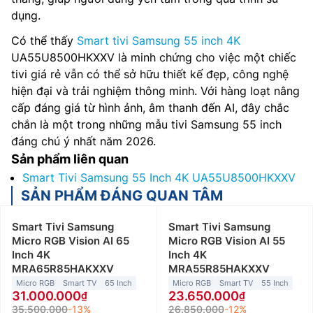
dụng.
Có thể thấy
Smart tivi Samsung 55 inch 4K
UA55U8500HKXXV là minh chứng cho việc một chiếc
tivi giá rẻ vẫn có thể sở hữu thiết kế đẹp, công nghệ
hiện đại và trải nghiệm thông minh. Với hàng loạt nâng
cấp đáng giá từ hình ảnh, âm thanh đến AI, đây chắc
chắn là một trong những mẫu tivi Samsung 55 inch
đáng chú ý nhất năm 2026.
Sản phẩm liên quan
Smart Tivi Samsung 55 Inch 4K UA55U8500HKXXV
SẢN PHẨM ĐÁNG QUAN TÂM
Smart Tivi Samsung
Smart Tivi Samsung
Micro RGB Vision AI 65
Micro RGB Vision AI 55
Inch 4K
Inch 4K
MRA65R85HAKXXV
MRA55R85HAKXXV
Micro RGB
Smart TV
65 Inch
Micro RGB
Smart TV
55 Inch
31.000.000
23.650.000
35.500.000
-13%
26.850.000
-12%