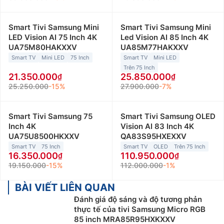
Smart Tivi Samsung Mini
Smart Tivi Samsung Mini
LED Vision AI 75 Inch 4K
Led Vision AI 85 Inch 4K
UA75M80HAKXXV
UA85M77HAKXXV
Smart TV
Mini LED
75 Inch
Smart TV
Mini LED
Trên 75 Inch
21.350.000
25.850.000
25.250.000
-15%
27.900.000
-7%
Smart Tivi Samsung 75
Smart Tivi Samsung OLED
Inch 4K
Vision AI 83 Inch 4K
UA75U8500HKXXV
QA83S95HXEXXV
Smart TV
75 Inch
Smart TV
OLED
Trên 75 Inch
16.350.000
110.950.000
19.150.000
-15%
112.000.000
-1%
BÀI VIẾT LIÊN QUAN
Đánh giá độ sáng và độ tương phản
thực tế của tivi Samsung Micro RGB
85 inch MRA85R95HXKXXV