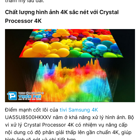
thẩm mỹ lâu dài.
Chất lượng hình ảnh 4K sắc nét với Crystal
Processor 4K
Điểm mạnh cốt lõi của
tivi Samsung 4K
UA55U8500HKXXV nằm ở khả năng xử lý hình ảnh. Bộ
vi xử lý Crystal Processor 4K có nhiệm vụ nâng cấp
nội dung có độ phân giải thấp lên gần chuẩn 4K, giúp
hình ảnh rõ nét và chi tiết hơn.