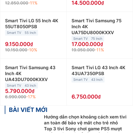
14.500.000
12.850.000
-11%
Smart Tivi LG 55 Inch 4K
Smart Tivi Samsung 75
55UT8050PSB
Inch 4K
UA75DU8000KXXV
Smart TV
55 Inch
Smart TV
75 Inch
9.150.000
17.000.000
10.150.000
-10%
19.050.000
-11%
Smart Tivi Samsung 43
Smart Tivi LG 43 Inch 4K
Inch 4K
43UA7350PSB
UA43DU7000KXXV
Smart TV
43 Inch
Smart TV
43 Inch
5.790.000
6.750.000
6.990.000
-17%
BÀI VIẾT MỚI
Hướng dẫn chọn khoảng cách xem tivi
an toàn để bảo vệ mắt cho trẻ nhỏ
Top 3 tivi Sony chơi game PS5 mượt