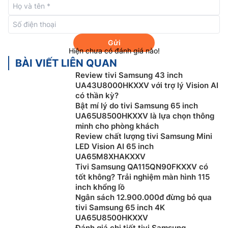
Gửi
Hiện chưa có đánh giá nào!
BÀI VIẾT LIÊN QUAN
Review tivi Samsung 43 inch
Hệ điều hành One UI Tizen
UA43U8000HKXXV với trợ lý Vision AI
có thần kỳ?
One UI Tizen mang đến trải nghiệm liền mạch và đồng
Bật mí lý do tivi Samsung 65 inch
nhất trên các thiết bị Samsung. Samsung Tizen OS
UA65U8500HKXXV là lựa chọn thông
giúp bạn tận hưởng trọn vẹn những đổi mới công nghệ
minh cho phòng khách
Review chất lượng tivi Samsung Mini
mới nhất của Samsung — từ truy cập nhanh nội dung
LED Vision AI 65 inch
yêu thích, quản lý AI tiện lợi đến khả năng bảo mật
UA65M8XHAKXXV
mạnh mẽ với Samsung Knox Security. Đặc biệt, One UI
Tivi Samsung QA115QN90FKXXV có
Tizen sẽ hỗ trợ nâng cấp Tizen OS trong 7 năm tiếp
tốt không? Trải nghiệm màn hình 115
theo, đảm bảo bạn luôn được trải nghiệm các ứng
inch khổng lồ
Ngân sách 12.900.000đ đừng bỏ qua
dụng và dịch vụ mới nhất.
tivi Samsung 65 inch 4K
UA65U8500HKXXV
Đánh giá chi tiết tivi Samsung