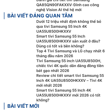
QA85QN90FAKXXV: Đỉnh cao công
nghệ Vision AI thế hệ mới
BÀI VIẾT ĐÁNG QUAN TÂM
Dưới 12 triệu nhất định không thể bỏ
qua tivi Samsung 55 Inch 4K
UA55U8500HKXXV
Smart tivi Samsung 55 Inch
UA55U8500HKXXV sản xuất ở đâu?
Dùng có tốt và bền không?
Top 4 Tivi Samsung và LG chạy nhất 6
Bảo mật Samsung Knox
tháng đầu năm 2026
Tivi Samsung 55 inch UA55U8500H,
Bảo mật Samsung Knox giúp bảo vệ tivi Samsung 4K
chiếc tivi 4K quốc dân đáng đồng tiền
UA55U8500HKXXV của bạn mọi lúc. Dữ liệu nhạy cảm
bát gạo nhất 2026
Review chi tiết smart tivi Samsung 55
như mật khẩu được bảo mật tuyệt đối, các thiết bị IoT
Inch 4K UA55U8500HKXXV – Tivi 4K
kết nối được giám sát liên tục và các ứng dụng hoặc
mới nhất 2026
trang web độc hại sẽ bị chặn tự động. Với các bản cập
Smart tivi Samsung 55 Inch 4K
nhật bảo mật liên tục, TV của bạn luôn an toàn và sẵn
UA55U8500HKXXV mới 2026 có tốt
sàng cho trải nghiệm xem an toàn.
không?
BÀI VIẾT MỚI