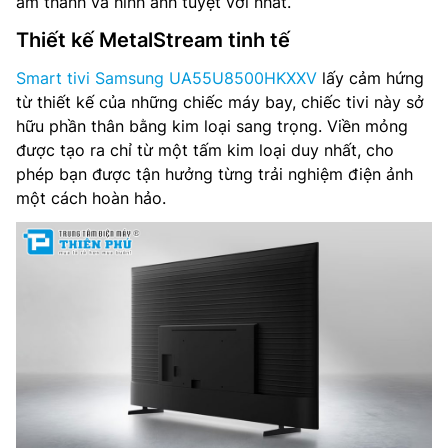
âm thanh và hình ảnh tuyệt vời nhất.
Tổng công suất loa: 20 W
Thiết kế MetalStream tinh tế
Hệ thống loa: 2.0 ch
Smart tivi Samsung UA55U8500HKXXV
lấy cảm hứng
Công nghệ âm thanh: Object Tracking Sound Lite,
từ thiết kế của những chiếc máy bay, chiếc tivi này sở
Adaptive Sound, Q-Symphony
hữu phần thân bằng kim loại sang trọng. Viền mỏng
được tạo ra chỉ từ một tấm kim loại duy nhất, cho
Tìm kiếm bằng giọng nói: Tìm kiếm giọng nói trên YouTube
phép bạn được tận hưởng từng trải nghiệm điện ảnh
bằng tiếng Việt
một cách hoàn hảo.
Chia sẻ màn hình: Mobile to TV, Sound Mirroring, Wireless
TV On
Truyền thanh Kỹ thuật số: DVB-T2 (*VN: DVB-T2C)
Kết nối: Wi-Fi 5, LAN, Bluetooth, HDMI, HDMI eARC, HDMI-
CEC, RF In
Điều khiển từ xa: Có
Mức tiêu thụ nguồn (Tối đa): – W