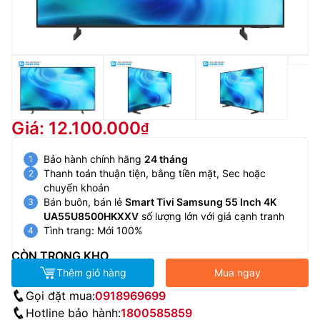
Giá: 12.100.000
Bảo hành chính hãng
24 tháng
Thanh toán thuận tiện, bằng tiền mặt, Sec hoặc
chuyển khoản
Bán buôn, bán lẻ
Smart Tivi Samsung 55 Inch 4K
UA55U8500HKXXV
số lượng lớn với giá cạnh tranh
Tình trang: Mới 100%
CÒN TRONG KHO
Thêm giỏ hàng
Mua ngay
Gọi đặt mua:
0918969699
Hotline bảo hành:
1800585859