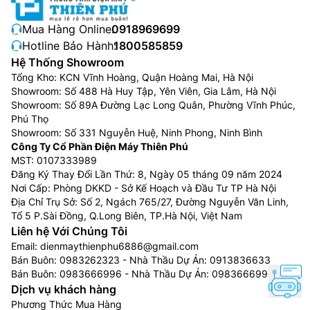
cường màu sắc phong phú và chính xác bằng cách
phân tích từng cảnh với công nghệ xử lý hình ảnh tiên
Mua Hàng Online:
0918969699
tiến.
Hotline Bảo Hành:
1800585859
Hệ Thống Showroom
Tổng Kho: KCN Vĩnh Hoàng, Quận Hoàng Mai, Hà Nội
Showroom: Số 488 Hà Huy Tập, Yên Viên, Gia Lâm, Hà Nội
Showroom: Số 89A Đường Lạc Long Quân, Phường Vĩnh Phúc,
Phú Thọ
Showroom: Số 331 Nguyễn Huệ, Ninh Phong, Ninh Bình
Công Ty Cổ Phần Điện Máy Thiên Phú
MST: 0107333989
Đăng Ký Thay Đổi Lần Thứ: 8, Ngày 05 tháng 09 năm 2024
Nơi Cấp: Phòng DKKD - Sở Kế Hoạch và Đầu Tư TP Hà Nội
Địa Chỉ Trụ Sở: Số 2, Ngách 765/27, Đường Nguyễn Văn Linh,
Tổ 5 P.Sài Đồng, Q.Long Biên, TP.Hà Nội, Việt Nam
Liên hệ Với Chúng Tôi
Chế độ bóng đá:
Chế độ bóng đá tối ưu hóa hình ảnh
Email:
dienmaythienphu6886@gmail.com
và âm thanh để mang đến trải nghiệm xem bóng đá
Bán Buôn:
0983262323
- Nhà Thầu Dự Án:
0913836633
sống động vượt trội. Màu sắc phong phú giúp sân cỏ
Bán Buôn:
0983666996
- Nhà Thầu Dự Án:
0983666996
và các cầu thủ hiển thị rõ nét, trong khi chất âm đỉnh
Dịch vụ khách hàng
cao tái hiện bầu không khí chân thực như đang ở sân
Phương Thức Mua Hàng