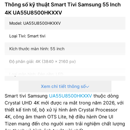
Thông số kỹ thuật Smart Tivi Samsung 55 Inch
4K UA55U8500HKXXV
Model: UA55U8500HKXXV
Loại Tivi: Smart tivi
Kích thước màn hình: 55 inch
Độ phân giải: 4K (3840 x 2160 px)
Loại màn hình: Đèn nền: LED
Xem chi tiết thông số
Tần số quét: 50 Hz, 4K 60 Hz (for HDMI 1/2/3), DLG 120
Hz
Smart tivi Samsung
UA55U8500HKXXV
thuộc dòng
Crystal UHD 4K mới được ra mắt trong năm 2026, với
Hệ điều hành – Giao diện: Tizen OS
thiết kế tinh tế, bộ xử lý hình ảnh Crystal Processor
4K, công âm thanh OTS Lite, hệ điều hành One UI
Bộ xử lý: Crystal Processor 4K
Tizen mang đến cho người xem trải nghiệm chất lượng