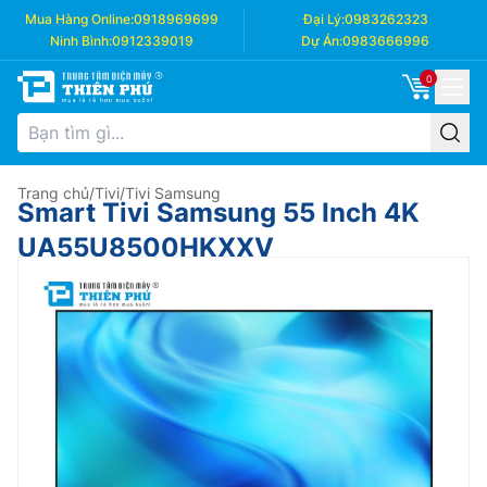
Mua Hàng Online:
0918969699
Đại Lý:
0983262323
Ninh Bình:
0912339019
Dự Án:
0983666996
0
Trang chủ
/
Tivi
/
Tivi Samsung
Smart Tivi Samsung 55 Inch 4K
UA55U8500HKXXV