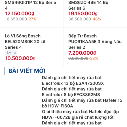
SMS46GI01P 12 Bộ Serie
SMS6ZCI49E 14 Bộ
4
Series 6
12.150.000
19.150.000
16.650.000
-27%
36.500.000
-48%
Lò Vi Sóng Bosch
Bếp Từ Bosch
BEL520MS0K 20 Lít
PUC61KAA5E 3 Vùng Nấu
Series 4
Series 2
7.200.000
Âm Tủ
10.500.000
9.990.000
-28%
BÀI VIẾT MỚI
Đánh giá chi tiết máy rửa bát
Electrolux 13 bộ ESA47200SX
Đánh giá chi tiết máy rửa bát
Electrolux 8 bộ EFC3862MS
Đánh giá chi tiết máy rửa bát Hafele 15
bộ HDW-FI60A
Giới thiệu máy rửa bát Hafele độc lập
HDW-F6072B giá rẻ chất lượng tốt
Đánh giá chi tiết máy rửa bát