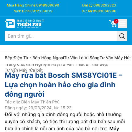
Mua Hàng Online:
0918969699
Đại Lý:
0983262323
Ninh Bình:
0912339019
Dự Án:
0983666996
0
Bếp Điện Từ - Bếp Hồng Ngoại
Tư Vấn Lò Vi Sóng
Tư Vấn Máy Hút
Trang chủ
/
Kinh Nghiệm Hay
/
Tư Vấn Thiết Bị Nhà Bếp
/
Tư Vấn Máy rửa bát
Máy rửa bát Bosch SMS8YCI01E –
Lựa chọn hoàn hảo cho gia đình
đông người
Tác giả: Điện Máy Thiên Phú
Đăng ngày: 29/03/2024, lúc 15:23
Đối với những gia đình đông người hoặc nhà thường
xuyên có khách, có tiệc thì lượng bát đĩa bẩn sau mỗi
bữa ăn chính là nỗi ám ảnh của các bà nội trợ.
Máy