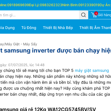
ine:
0918969699
Đại Lý:
0983262323
Ninh Bình:
0912339019
Dự Án:
0
Giỏ hàn
Gia Dụng
Tủ Đông
Thiết Bị Nhà Bếp
Thiết Bị Âm Than
Hay
/
Máy Giặt - Máy Sấy
t samsung inverter được bán chạy hiệ
gày: 07/07/2025, lúc 14:48
ây chúng tôi sẽ mang tới cho bạn TOP 5
máy giặt samsung
 bán chạy hiện nay. Những sản phẩm này không những sở hữ
tiến mà còn vận hành êm ái và bền bỉ. Vậy đâu là những m
g được ưa chuộng nhất hiện nay? Hãy cùng khám phá TOP
rter bán chạy nhất, đáp ứng trọn vẹn nhu cầu của các gia
 samsung giá rẻ 12Kg WA12CG5745BV/SV