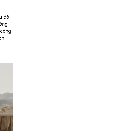
u đồ
ường
 công
òn