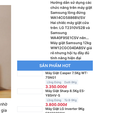
Hướng dẫn sử dụng các
chức năng trên máy giặt
Samsung lồng đứng
WA14CG5886BV/SV
Hai chiếc máy giặt cửa
trên: LG T2310VS2B và
Samsung
WA40F95E1CSV nên
dùng loại nào
Máy giặt Samsung 12kg
WW12CGC04DABSV giá
rẻ nhưng hội tụ đầy đủ
tính năng hiện đại
SẢN PHẨM HOT
Máy Giặt Casper 7.5Kg WT-
75NG1
Lồng Đứng
Dưới 8Kg
3.350.000
Máy Giặt Sharp 8.5Kg ES-
Y85HV-S
Lồng Đứng
Từ 8-9Kg
 nhờ
3.800.000
Máy Giặt LG Inverter 9Kg
 gia