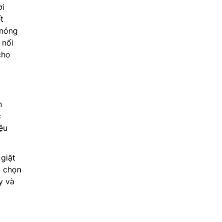
ời
t
 nóng
 nối
cho
n
c
ệu
giặt
a chọn
y và