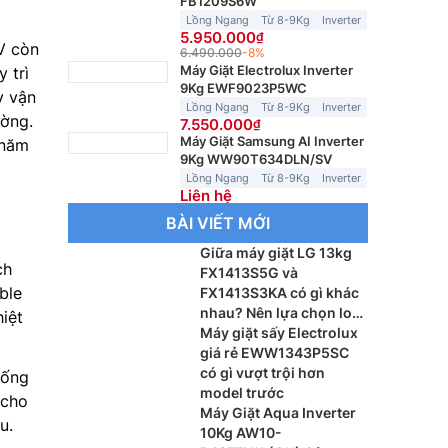
FB1209S6W
Lồng Ngang
Từ 8-9Kg
Inverter
5.950.000
V còn
6.490.000
-8%
Máy Giặt Electrolux Inverter
 trì
9Kg EWF9023P5WC
y vận
Lồng Ngang
Từ 8-9Kg
Inverter
ường.
7.550.000
Máy Giặt Samsung AI Inverter
 năm
9Kg WW90T634DLN/SV
Lồng Ngang
Từ 8-9Kg
Inverter
Liên hệ
BÀI VIẾT MỚI
Giữa máy giặt LG 13kg
ch
FX1413S5G và
ble
FX1413S3KA có gì khác
nhau? Nên lựa chọn loại
iệt
nào?
Máy giặt sấy Electrolux
giá rẻ EWW1343P5SC
có gì vượt trội hơn
hống
model trước
 cho
Máy Giặt Aqua Inverter
u.
10Kg AW10-