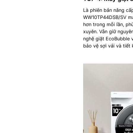
Là phiên bản nâng cấ
WW10TP44DSB/SV mang 
hơn trong mỗi lần, ph
xuyên. Vẫn giữ nguyên
nghệ giặt EcoBubble 
bảo vệ sợi vải và tiết