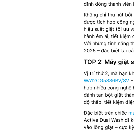
đình đông thành viên 
Không chỉ thu hút bở
được tích hợp công ng
hiệu suất giặt tối ưu 
hành êm ái, tiết kiệm
Với những tính năng t
2025 – đặc biệt tại c
TOP 2: Máy giặt
Vị trí thứ 2, mà bạn 
WA12CG5886BV/SV
– 
hợp nhiều công nghệ h
đánh tan bột giặt thà
độ thấp, tiết kiệm đi
Đặc biệt trên chiếc
má
Active Dual Wash đi k
vào lồng giặt – cực k