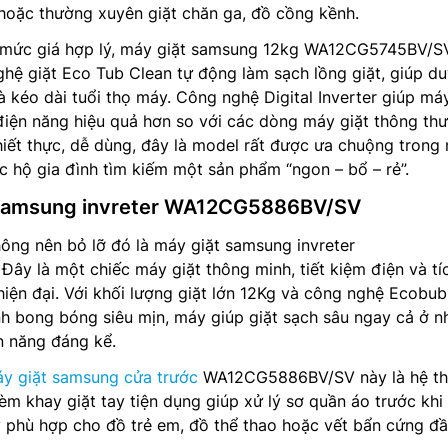
hoặc thường xuyên giặt chăn ga, đồ cồng kềnh.
i mức giá hợp lý, máy giặt samsung 12kg WA12CG5745BV/S
hệ giặt Eco Tub Clean tự động làm sạch lồng giặt, giúp duy
và kéo dài tuổi thọ máy. Công nghệ Digital Inverter giúp má
 điện năng hiệu quả hơn so với các dòng máy giặt thông th
hiết thực, dễ dùng, đây là model rất được ưa chuộng trong
ác hộ gia đình tìm kiếm một sản phẩm “ngon – bổ – rẻ”.
 samsung invreter WA12CG5886BV/SV
không nên bỏ lỡ đó là máy giặt samsung invreter
Đây là một chiếc máy giặt thông minh, tiết kiệm điện và tí
iện đại. Với khối lượng giặt lớn 12Kg và công nghệ Ecobub
nh bong bóng siêu mịn, máy giúp giặt sạch sâu ngay cả ở nh
ện năng đáng kể.
y giặt samsung cửa trước
WA12CG5886BV/SV này là hệ t
èm khay giặt tay tiện dụng giúp xử lý sơ quần áo trước khi
ỳ phù hợp cho đồ trẻ em, đồ thể thao hoặc vết bẩn cứng đầ