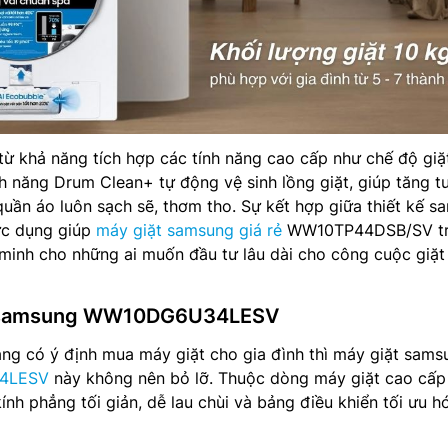
từ khả năng tích hợp các tính năng cao cấp như chế độ giặ
nh năng Drum Clean+ tự động vệ sinh lồng giặt, giúp tăng t
ần áo luôn sạch sẽ, thơm tho. Sự kết hợp giữa thiết kế s
ực dụng giúp
máy giặt samsung giá rẻ
WW10TP44DSB/SV t
minh cho những ai muốn đầu tư lâu dài cho công cuộc giặt
t samsung WW10DG6U34LESV
ng có ý định mua máy giặt cho gia đình thì máy giặt sams
4LESV
này không nên bỏ lỡ. Thuộc dòng máy giặt cao cấp
ính phẳng tối giản, dễ lau chùi và bảng điều khiển tối ưu hó