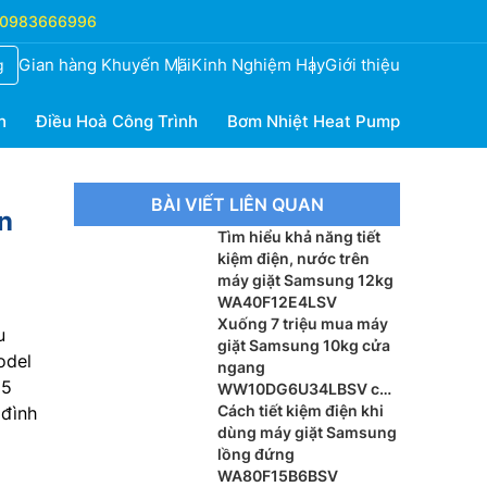
0983666996
Gian hàng Khuyến Mãi
Kinh Nghiệm Hay
Giới thiệu
g
h
Điều Hoà Công Trình
Bơm Nhiệt Heat Pump
BÀI VIẾT LIÊN QUAN
n
Tìm hiểu khả năng tiết
kiệm điện, nước trên
máy giặt Samsung 12kg
WA40F12E4LSV
Xuống 7 triệu mua máy
u
giặt Samsung 10kg cửa
odel
ngang
 5
WW10DG6U34LBSV có
đáng?
Cách tiết kiệm điện khi
 đình
dùng máy giặt Samsung
lồng đứng
WA80F15B6BSV