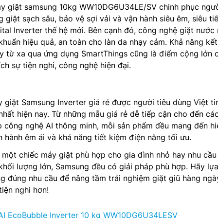
máy giặt samsung 10kg WW10DG6U34LE/SV chinh phục ngư
 giặt sạch sâu, bảo vệ sợi vải và vận hành siêu êm, siêu tiế
tal Inverter thế hệ mới. Bên cạnh đó, công nghệ giặt nước
khuẩn hiệu quả, an toàn cho làn da nhạy cảm. Khả năng kết
áy từ xa qua ứng dụng SmartThings cũng là điểm cộng lớn 
ch sự tiện nghi, công nghệ hiện đại.
 giặt Samsung Inverter giá rẻ được người tiêu dùng Việt ti
nhất hiện nay. Từ những mẫu giá rẻ dễ tiếp cận cho đến cá
p công nghệ AI thông minh, mỗi sản phẩm đều mang đến hi
ận hành êm ái và khả năng tiết kiệm điện năng tối ưu.
một chiếc máy giặt phù hợp cho gia đình nhỏ hay nhu cầu 
khối lượng lớn, Samsung đều có giải pháp phù hợp. Hãy lự
g đúng nhu cầu để nâng tầm trải nghiệm giặt giũ hàng ngà
iện nghi hơn!
AI EcoBubble Inverter 10 kg WW10DG6U34LESV