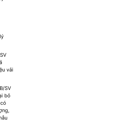
lý
/SV
ả
ệu vải
SB/SV
ại bỏ
 có
ợng,
mẫu