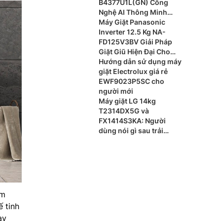
B4377U1L(GN) Công
Nghệ AI Thông Minh
Cho Gia Đình Hiện Đại
Máy Giặt Panasonic
Inverter 12.5 Kg NA-
FD125V3BV Giải Pháp
Giặt Giũ Hiện Đại Cho
Gia Đình Đông Thành
Hướng dẫn sử dụng máy
Viên
giặt Electrolux giá rẻ
EWF9023P5SC cho
người mới
Máy giặt LG 14kg
T2314DX5G và
FX1414S3KA: Người
dùng nói gì sau trải
nghiệm? Nên dùng
model nào?
ám
ế tinh
ạy