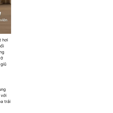
t hơi
uổi
ang
rở
 giũ
ung
 với
a trải