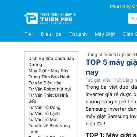
Mua Hàng Onl
Tivi
Điều Hòa
Tủ Lạnh
Máy Giặt
Điện 
Trang chủ
/
Kinh Nghiệm 
Dịch Vụ Sửa Chữa Bảo
TOP 5 máy giặ
Dưỡng
nay
Máy Giặt - Máy Sấy
Trung Tâm Bảo Hành
Tác giả: Kiều Thúy
Đăng n
Tư vấn Điều Hòa
Trong bài viết dưới đ
Tư Vấn Robot hút bụi
inverter giá rẻ được
Tư Vấn Thiết Bị Nhà
Bếp
những công nghệ tiên 
Tư Vấn Tủ Đông
Samsung Inverter đan
Tư Vấn Tủ Lạnh
máy giặt Samsung Inve
Tư Vấn Tủ Mát
hiện đại!
Tư vấn về Bình Nóng
Lạnh
TOP 1: Máy giặt