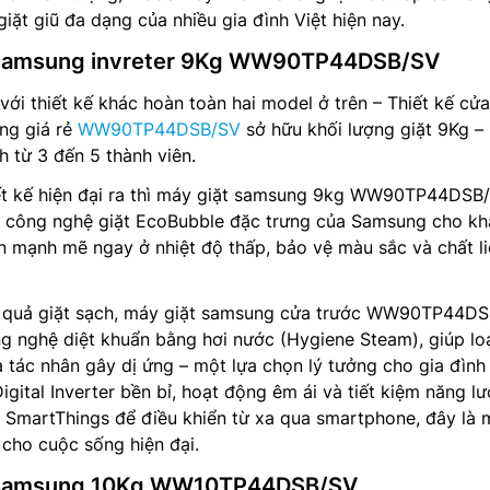
iặt giũ đa dạng của nhiều gia đình Việt hiện nay.
 samsung invreter 9Kg WW90TP44DSB/SV
 với thiết kế khác hoàn toàn hai model ở trên – Thiết kế cửa
ng giá rẻ
WW90TP44DSB/SV
sở hữu khối lượng giặt 9Kg – 
h từ 3 đến 5 thành viên.
iết kế hiện đại ra thì máy giặt samsung 9kg WW90TP44DSB
ị công nghệ giặt EcoBubble đặc trưng của Samsung cho kh
 mạnh mẽ ngay ở nhiệt độ thấp, bảo vệ màu sắc và chất li
u quả giặt sạch, máy giặt samsung cửa trước WW90TP44D
g nghệ diệt khuẩn bằng hơi nước (Hygiene Steam), giúp lo
 tác nhân gây dị ứng – một lựa chọn lý tưởng cho gia đình
igital Inverter bền bỉ, hoạt động êm ái và tiết kiệm năng lư
 SmartThings để điều khiển từ xa qua smartphone, đây là 
 cho cuộc sống hiện đại.
t samsung 10Kg WW10TP44DSB/SV