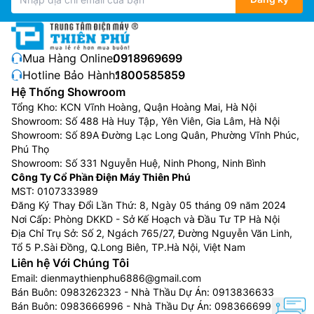
Mua Hàng Online:
0918969699
Hotline Bảo Hành:
1800585859
Hệ Thống Showroom
Tổng Kho: KCN Vĩnh Hoàng, Quận Hoàng Mai, Hà Nội
Showroom: Số 488 Hà Huy Tập, Yên Viên, Gia Lâm, Hà Nội
Showroom: Số 89A Đường Lạc Long Quân, Phường Vĩnh Phúc,
Phú Thọ
Showroom: Số 331 Nguyễn Huệ, Ninh Phong, Ninh Bình
Công Ty Cổ Phần Điện Máy Thiên Phú
MST: 0107333989
Đăng Ký Thay Đổi Lần Thứ: 8, Ngày 05 tháng 09 năm 2024
Nơi Cấp: Phòng DKKD - Sở Kế Hoạch và Đầu Tư TP Hà Nội
Địa Chỉ Trụ Sở: Số 2, Ngách 765/27, Đường Nguyễn Văn Linh,
Tổ 5 P.Sài Đồng, Q.Long Biên, TP.Hà Nội, Việt Nam
Liên hệ Với Chúng Tôi
Email:
dienmaythienphu6886@gmail.com
Bán Buôn:
0983262323
- Nhà Thầu Dự Án:
0913836633
Bán Buôn:
0983666996
- Nhà Thầu Dự Án:
0983666996