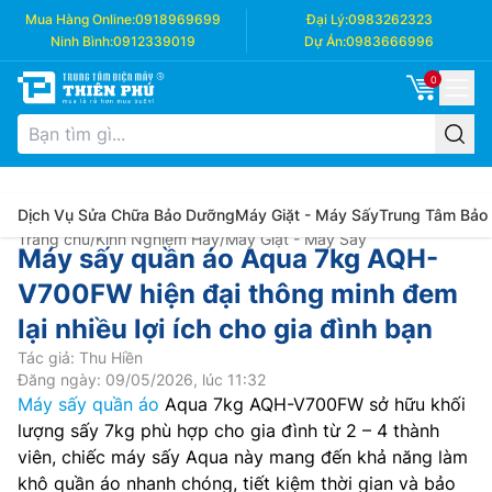
Mua Hàng Online:
0918969699
Đại Lý:
0983262323
Ninh Bình:
0912339019
Dự Án:
0983666996
0
Dịch Vụ Sửa Chữa Bảo Dưỡng
Máy Giặt - Máy Sấy
Trung Tâm Bảo
Trang chủ
/
Kinh Nghiệm Hay
/
Máy Giặt - Máy Sấy
Máy sấy quần áo Aqua 7kg AQH-
V700FW hiện đại thông minh đem
lại nhiều lợi ích cho gia đình bạn
Tác giả: Thu Hiền
Đăng ngày: 09/05/2026, lúc 11:32
Máy sấy quần áo
Aqua 7kg AQH-V700FW sở hữu khối
lượng sấy 7kg phù hợp cho gia đình từ 2 – 4 thành
viên, chiếc máy sấy Aqua này mang đến khả năng làm
khô quần áo nhanh chóng, tiết kiệm thời gian và bảo