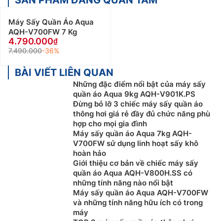
SẢN PHẨM ĐÁNG QUAN TÂM
Máy Sấy Quần Áo Aqua
AQH-V700FW 7 Kg
4.790.000
7.490.000
-36%
BÀI VIẾT LIÊN QUAN
Những đặc điểm nổi bật của máy sấy
quần áo Aqua 9kg AQH-V901K.PS
Đừng bỏ lỡ 3 chiếc máy sấy quần áo
thông hơi giá rẻ đầy đủ chức năng phù
hợp cho mọi gia đình
Máy sấy quần áo Aqua 7kg AQH-
V700FW sử dụng linh hoạt sấy khô
hoàn hảo
Giới thiệu cơ bản về chiếc máy sấy
quần áo Aqua AQH-V800H.SS có
những tính năng nào nổi bật
Máy sấy quần áo Aqua AQH-V700FW
và những tính năng hữu ích có trong
máy