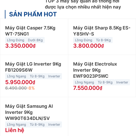
TOP 3 máy sấy quần áo thông hơi
được lựa chọn nhiều nhất hiện nay
SẢN PHẨM HOT
Máy Giặt Casper 7.5Kg
Máy Giặt Sharp 8.5Kg ES-
WT-75NG1
Y85HV-S
Lồng Đứng
Dưới 8Kg
Lồng Đứng
Từ 8-9Kg
3.350.000
3.800.000
Máy Giặt LG Inverter 9Kg
Máy Giặt Electrolux
FB1209S6W
Inverter 9Kg
EWF9023P5WC
Lồng Ngang
Từ 8-9Kg
Inverter
5.950.000
Lồng Ngang
Từ 8-9Kg
Inverter
7.550.000
6.490.000
-8%
Máy Giặt Samsung AI
Inverter 9Kg
WW90T634DLN/SV
Lồng Ngang
Từ 8-9Kg
Inverter
Liên hệ