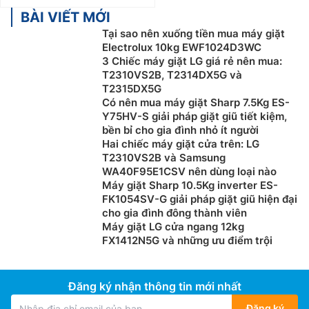
BÀI VIẾT MỚI
Tại sao nên xuống tiền mua máy giặt
Electrolux 10kg EWF1024D3WC
3 Chiếc máy giặt LG giá rẻ nên mua:
T2310VS2B, T2314DX5G và
T2315DX5G
Có nên mua máy giặt Sharp 7.5Kg ES-
Y75HV-S giải pháp giặt giũ tiết kiệm,
bền bỉ cho gia đình nhỏ ít người
Hai chiếc máy giặt cửa trên: LG
T2310VS2B và Samsung
WA40F95E1CSV nên dùng loại nào
Máy giặt Sharp 10.5Kg inverter ES-
FK1054SV-G giải pháp giặt giũ hiện đại
cho gia đình đông thành viên
Máy giặt LG cửa ngang 12kg
FX1412N5G và những ưu điểm trội
Đăng ký nhận thông tin mới nhất
Đăng ký