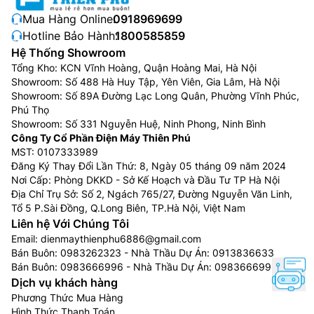
Mua Hàng Online:
0918969699
Hotline Bảo Hành:
1800585859
Hệ Thống Showroom
Tổng Kho: KCN Vĩnh Hoàng, Quận Hoàng Mai, Hà Nội
Showroom: Số 488 Hà Huy Tập, Yên Viên, Gia Lâm, Hà Nội
Showroom: Số 89A Đường Lạc Long Quân, Phường Vĩnh Phúc,
Phú Thọ
Showroom: Số 331 Nguyễn Huệ, Ninh Phong, Ninh Bình
Công Ty Cổ Phần Điện Máy Thiên Phú
MST: 0107333989
Đăng Ký Thay Đổi Lần Thứ: 8, Ngày 05 tháng 09 năm 2024
Nơi Cấp: Phòng DKKD - Sở Kế Hoạch và Đầu Tư TP Hà Nội
Địa Chỉ Trụ Sở: Số 2, Ngách 765/27, Đường Nguyễn Văn Linh,
Tổ 5 P.Sài Đồng, Q.Long Biên, TP.Hà Nội, Việt Nam
Liên hệ Với Chúng Tôi
Email:
dienmaythienphu6886@gmail.com
Bán Buôn:
0983262323
- Nhà Thầu Dự Án:
0913836633
Bán Buôn:
0983666996
- Nhà Thầu Dự Án:
0983666996
Dịch vụ khách hàng
Phương Thức Mua Hàng
Hình Thức Thanh Toán