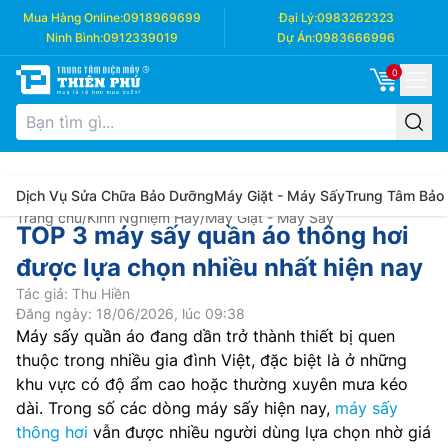
Mua Hàng Online:
0918969699
Đại Lý:
0983262323
Ninh Bình:
0912339019
Dự Án:
0983666996
0
Dịch Vụ Sửa Chữa Bảo Dưỡng
Máy Giặt - Máy Sấy
Trung Tâm Bảo
Trang chủ
/
Kinh Nghiệm Hay
/
Máy Giặt - Máy Sấy
TOP 3 máy sấy quần áo thông hơi
được lựa chọn nhiều nhất hiện nay
Tác giả: Thu Hiền
Đăng ngày: 18/06/2026, lúc 09:38
Máy sấy quần áo đang dần trở thành thiết bị quen
thuộc trong nhiều gia đình Việt, đặc biệt là ở những
khu vực có độ ẩm cao hoặc thường xuyên mưa kéo
dài. Trong số các dòng máy sấy hiện nay,
máy sấy
thông hơi
vẫn được nhiều người dùng lựa chọn nhờ giá