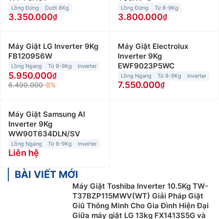
Lồng Đứng
Dưới 8Kg
Lồng Đứng
Từ 8-9Kg
3.350.000
3.800.000
Máy Giặt LG Inverter 9Kg
Máy Giặt Electrolux
FB1209S6W
Inverter 9Kg
EWF9023P5WC
Lồng Ngang
Từ 8-9Kg
Inverter
5.950.000
Lồng Ngang
Từ 8-9Kg
Inverter
7.550.000
6.490.000
-8%
Máy Giặt Samsung AI
Inverter 9Kg
WW90T634DLN/SV
Lồng Ngang
Từ 8-9Kg
Inverter
Liên hệ
BÀI VIẾT MỚI
Máy Giặt Toshiba Inverter 10.5Kg TW-
T37BZP115MWV(WT) Giải Pháp Giặt
Giũ Thông Minh Cho Gia Đình Hiện Đại
Giữa máy giặt LG 13kg FX1413S5G và