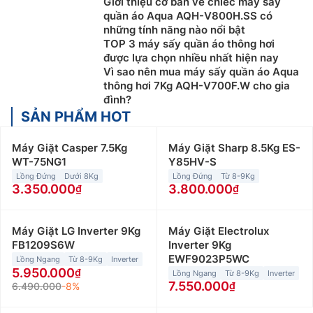
Giới thiệu cơ bản về chiếc máy sấy
quần áo Aqua AQH-V800H.SS có
những tính năng nào nổi bật
TOP 3 máy sấy quần áo thông hơi
được lựa chọn nhiều nhất hiện nay
Vì sao nên mua máy sấy quần áo Aqua
thông hơi 7Kg AQH-V700F.W cho gia
đình?
SẢN PHẨM HOT
Máy Giặt Casper 7.5Kg
Máy Giặt Sharp 8.5Kg ES-
WT-75NG1
Y85HV-S
Lồng Đứng
Dưới 8Kg
Lồng Đứng
Từ 8-9Kg
3.350.000
3.800.000
Máy Giặt LG Inverter 9Kg
Máy Giặt Electrolux
FB1209S6W
Inverter 9Kg
EWF9023P5WC
Lồng Ngang
Từ 8-9Kg
Inverter
5.950.000
Lồng Ngang
Từ 8-9Kg
Inverter
7.550.000
6.490.000
-8%