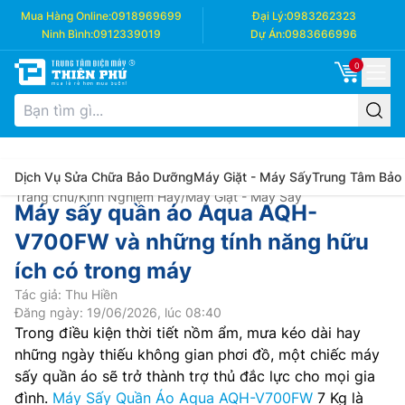
Mua Hàng Online:
0918969699
Đại Lý:
0983262323
Ninh Bình:
0912339019
Dự Án:
0983666996
0
Dịch Vụ Sửa Chữa Bảo Dưỡng
Máy Giặt - Máy Sấy
Trung Tâm Bảo
Trang chủ
/
Kinh Nghiệm Hay
/
Máy Giặt - Máy Sấy
Máy sấy quần áo Aqua AQH-
V700FW và những tính năng hữu
ích có trong máy
Tác giả: Thu Hiền
Đăng ngày: 19/06/2026, lúc 08:40
Trong điều kiện thời tiết nồm ẩm, mưa kéo dài hay
những ngày thiếu không gian phơi đồ, một chiếc máy
sấy quần áo sẽ trở thành trợ thủ đắc lực cho mọi gia
đình.
Máy Sấy Quần Áo Aqua AQH-V700FW
7 Kg là