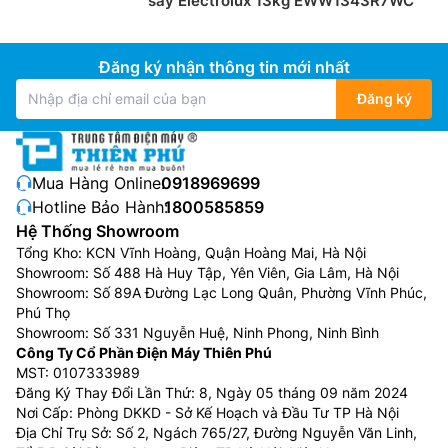
sấy Electrolux 13kg EWW1343R7WC
Đăng ký nhận thông tin mới nhất
Đăng ký
Mua Hàng Online:
0918969699
Hotline Bảo Hành:
1800585859
Hệ Thống Showroom
Tổng Kho: KCN Vĩnh Hoàng, Quận Hoàng Mai, Hà Nội
Showroom: Số 488 Hà Huy Tập, Yên Viên, Gia Lâm, Hà Nội
Showroom: Số 89A Đường Lạc Long Quân, Phường Vĩnh Phúc,
Phú Thọ
Showroom: Số 331 Nguyễn Huệ, Ninh Phong, Ninh Bình
Công Ty Cổ Phần Điện Máy Thiên Phú
MST: 0107333989
Đăng Ký Thay Đổi Lần Thứ: 8, Ngày 05 tháng 09 năm 2024
Nơi Cấp: Phòng DKKD - Sở Kế Hoạch và Đầu Tư TP Hà Nội
Địa Chỉ Trụ Sở: Số 2, Ngách 765/27, Đường Nguyễn Văn Linh,