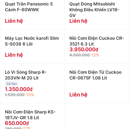
Quạt Trần Panasonic 5
Quạt Đứng Mitsubishi
Cánh F-60WWK
Không Điều Khiển LV16-
GV
Liên hệ
Liên hệ
Máy Lọc Nước karofi Slim
Nồi Cơm Điện Cuckoo CR-
S-S038 8 Lõi
3521 6.3 Lít
3.950.000
Liên hệ
4.500.000
-12%
Lò Vi Sóng Sharp R-
Nồi Cơm Điện Tử Cuckoo
203VN-M 20 Lít
CR-0675F 1.08 Lít
Để Bàn
1.350.000
Liên hệ
1.590.000
-15%
Nồi Cơm Điện Sharp KS-
18TJV-GR 1.8 Lít
650.000
780.000
-17%