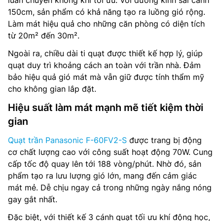
luân chuyển không khí tối ưu. Với đường kính sải cánh
150cm, sản phẩm có khả năng tạo ra luồng gió rộng.
Làm mát hiệu quả cho những căn phòng có diện tích
từ 20m² đến 30m².
Ngoài ra, chiều dài ti quạt được thiết kế hợp lý, giúp
quạt duy trì khoảng cách an toàn với trần nhà. Đảm
bảo hiệu quả gió mát mà vẫn giữ được tính thẩm mỹ
cho không gian lắp đặt.
Hiệu suất làm mát mạnh mẽ tiết kiệm thời
gian
Quạt trần Panasonic F-60FV2-S
được trang bị động
cơ chất lượng cao với công suất hoạt động 70W. Cung
cấp tốc độ quay lên tới 188 vòng/phút. Nhờ đó, sản
phẩm tạo ra lưu lượng gió lớn, mang đến cảm giác
mát mẻ. Dễ chịu ngay cả trong những ngày nắng nóng
gay gắt nhất.
Đặc biệt, với thiết kế 3 cánh quạt tối ưu khí động học,