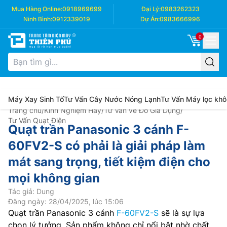
Mua Hàng Online:
0918969699
Đại Lý:
0983262323
Ninh Bình:
0912339019
Dự Án:
0983666996
0
Máy Xay Sinh Tố
Tư Vấn Cây Nước Nóng Lạnh
Tư Vấn Máy lọc khô
Trang chủ
/
Kinh Nghiệm Hay
/
Tư Vấn về Đồ Gia Dụng
/
Tư Vấn Quạt Điện
Quạt trần Panasonic 3 cánh F-
60FV2-S có phải là giải pháp làm
mát sang trọng, tiết kiệm điện cho
mọi không gian
Tác giả: Dung
Đăng ngày: 28/04/2025, lúc 15:06
Quạt trần Panasonic 3 cánh
F-60FV2-S
sẽ là sự lựa
chọn lý tưởng. Sản phẩm không chỉ nổi bật nhờ chất