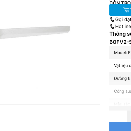
CÒN TRO
Gọi đặ
Hotlin
Thông số
60FV2-
Model: 
Vật liệu
Đường k
Công suấ
Màu sắc
Số cánh:
Lưu lượn