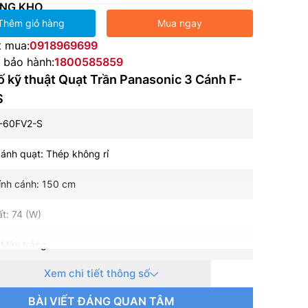
NG KHO
Thêm giỏ hàng
Mua ngay
t mua:
0918969699
e bảo hành:
1800585859
 kỹ thuật Quạt Trần Panasonic 3 Cánh F-
S
F-60FV2-S
 cánh quạt: Thép không rỉ
ính cánh: 150 cm
t: 74 (W)
 Màu trắng
Xem chi tiết thông số
 3
BÀI VIẾT ĐÁNG QUAN TÂM
g gió: 270(m3/min)