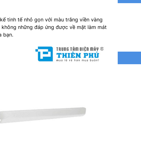
Vận tốc 
 kế tinh tế nhỏ gọn với màu trắng viền vàng
Điều khi
đại không những đáp ứng được về mặt làm mát
a bạn.
Cấp độ g
Động cơ
F-60FV2-