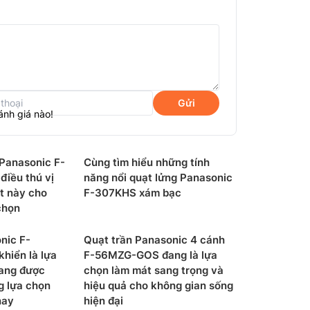
c sản xuất trên dây chuyền công nghệ cao
rung, giảm độ ồn đến mức tối đa tạo ra sự
ược.
Gửi
ánh giá nào!
FV2-S được bảo đảm bôi trơn vĩnh viễn làm
i trong 1 thời gian dài mới cần bảo dưỡng
 Panasonic F-
Cùng tìm hiểu những tính
điều thú vị
năng nổi quạt lửng Panasonic
t này cho
F-307KHS xám bạc
chọn
nic F-
Quạt trần Panasonic 4 cánh
hiển là lựa
F-56MZG-GOS đang là lựa
ang được
chọn làm mát sang trọng và
g lựa chọn
hiệu quả cho không gian sống
nay
hiện đại