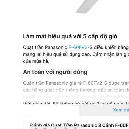
Làm mát hiệu quả với 5 cấp độ gió
Quạt trần Panasonic
F-60FV2
-S điều khiển bằng
mang lại hiệu quả sử dụng cao. Cảm nhận làn gió
của mùa hè.
An toàn với người dùng
Quần trần Panasonic giá rẻ F-60FV2-S được tran
các hãng quạt trần thông thường: dây an toàn đề
ngoài ra, còn trang bị thiết bị ngắt tự động khi
thời gian dài. Sẽ không có bất cứ 1 sự cố nguy 
Xem th
này.
Bạn sẽ không bao giờ phải lo lắng về tình trạng
Đánh giá Quạt Trần Panasonic 3 Cánh F-60
điện đột ngột làm hỏng
quạt điện
.