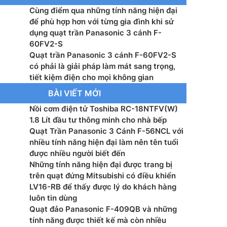
Cùng điểm qua những tính năng hiện đại
gió: 165 (m/min)
để phù hợp hơn với từng gia đình khi sử
dụng quạt trần Panasonic 3 cánh F-
ển quạt: Hộp số
60FV2-S
Quạt trần Panasonic 3 cánh F-60FV2-S
ió: 5
có phải là giải pháp làm mát sang trọng,
tiết kiệm điện cho mọi không gian
: AC
BÀI VIẾT MỚI
Nồi cơm điện tử Toshiba RC-18NTFV(W)
S: 30.4 cm (12 inch)
1.8 Lít đầu tư thông minh cho nhà bếp
Quạt Trần Panasonic 3 Cánh F-56NCL với
nhiều tính năng hiện đại làm nên tên tuổi
được nhiều người biết đến
Những tính năng hiện đại được trang bị
trên quạt đứng Mitsubishi có điều khiển
LV16-RB để thấy được lý do khách hàng
luôn tin dùng
Quạt đảo Panasonic F-409QB và những
tính năng được thiết kế mà còn nhiều