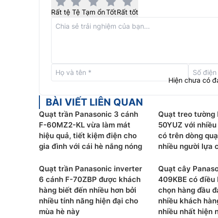
Rất tệ
Tệ
Tạm ổn
Tốt
Rất tốt
Vận hành êm ái, yên tĩnh
Động cơ của
quạt điện Panasonic
F-60FV2-S đượ
của Nhật Bản giúp động cơ chạy êm hơn, chống 
tĩnh lặng mà các loại quạt trần khác không có đ
Độ bền cao
Hiện chưa có đ
Các chi tiết động cơ, bạc đạn của
quạt trần
F-60
BÀI VIẾT LIÊN QUAN
tăng tuổi thọ của quạt, giúp quạt vận hành êm á
Quạt trần Panasonic 3 cánh
Quạt treo tường
thêm dầu.
F-60MZ2-KL vừa làm mát
50YUZ với nhiều 
hiệu quả, tiết kiệm điện cho
có trên dòng quạ
gia đình với cái hè nắng nóng
nhiều người lựa 
Quạt trần Panasonic inverter
Quạt cây Panaso
6 cánh F-70ZBP được khách
409KBE có điều k
hàng biết đến nhiều hơn bởi
chọn hàng đầu đ
nhiều tính năng hiện đại cho
nhiều khách hàn
mùa hè này
nhiều nhất hiện 