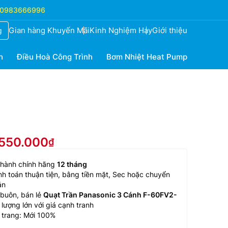
0983666996
Gian hàng Khuyến Mãi
Kinh Nghiệm Hay
Giới thiệu
g
h
Điều Hoà Công Trình
Bơm Nhiệt Heat Pump
.550.000
 hành chính hãng
12 tháng
h toán thuận tiện, bằng tiền mặt, Sec hoặc chuyển
ản
buôn, bán lẻ
Quạt Trần Panasonic 3 Cánh F-60FV2-
lượng lớn với giá cạnh tranh
 trang: Mới 100%