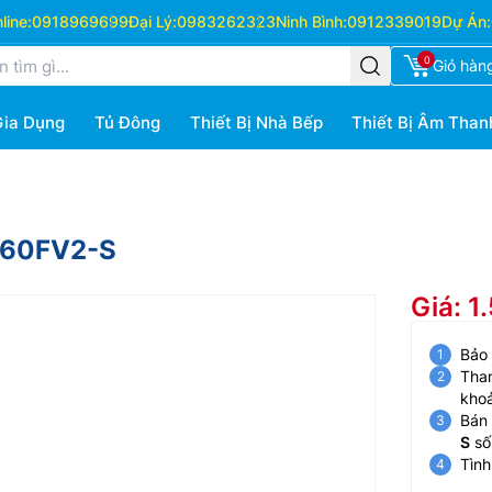
ine:
0918969699
Đại Lý:
0983262323
Ninh Bình:
0912339019
Dự Án:
0
Giỏ hàn
Gia Dụng
Tủ Đông
Thiết Bị Nhà Bếp
Thiết Bị Âm Than
F-60FV2-S
Giá: 1
Bảo
Than
kho
Bán 
S
số 
Tình