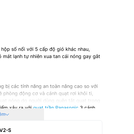
 hộp số nổi với 5 cấp độ gió khác nhau,
 mát lạnh tự nhiên xua tan cái nóng gay gắt
g bị các tính năng an toàn nâng cao so với
 phòng động cơ và cánh quạt rơi khỏi ti,
 quạt nóng do người dùng quên tắt quạt trong
hiểm xảy ra với
quạt trần Panasonic
3 cánh
êm
 động cơ quá nóng hay quá tải điện, chập
FV2-S