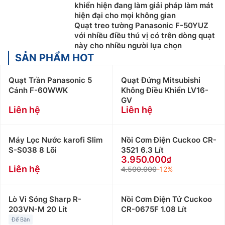
khiển hiện đang làm giải pháp làm mát
hiện đại cho mọi không gian
Quạt treo tường Panasonic F-50YUZ
với nhiều điều thú vị có trên dòng quạt
này cho nhiều người lựa chọn
SẢN PHẨM HOT
Quạt Trần Panasonic 5
Quạt Đứng Mitsubishi
Cánh F-60WWK
Không Điều Khiển LV16-
GV
Liên hệ
Liên hệ
Máy Lọc Nước karofi Slim
Nồi Cơm Điện Cuckoo CR-
S-S038 8 Lõi
3521 6.3 Lít
3.950.000
Liên hệ
4.500.000
-12%
Lò Vi Sóng Sharp R-
Nồi Cơm Điện Tử Cuckoo
203VN-M 20 Lít
CR-0675F 1.08 Lít
Để Bàn