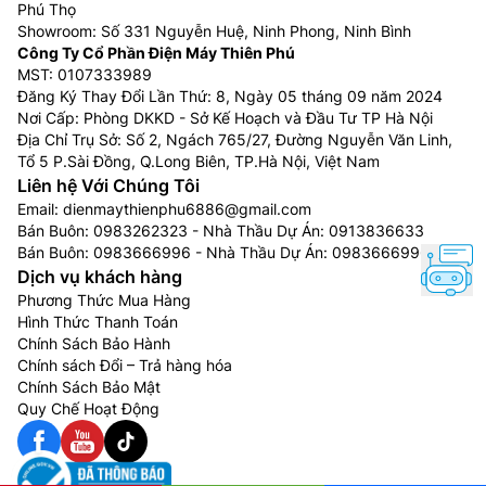
Phú Thọ
Showroom: Số 331 Nguyễn Huệ, Ninh Phong, Ninh Bình
Công Ty Cổ Phần Điện Máy Thiên Phú
MST: 0107333989
Đăng Ký Thay Đổi Lần Thứ: 8, Ngày 05 tháng 09 năm 2024
Nơi Cấp: Phòng DKKD - Sở Kế Hoạch và Đầu Tư TP Hà Nội
Địa Chỉ Trụ Sở: Số 2, Ngách 765/27, Đường Nguyễn Văn Linh,
Tổ 5 P.Sài Đồng, Q.Long Biên, TP.Hà Nội, Việt Nam
Liên hệ Với Chúng Tôi
Email:
dienmaythienphu6886@gmail.com
Bán Buôn:
0983262323
- Nhà Thầu Dự Án:
0913836633
Bán Buôn:
0983666996
- Nhà Thầu Dự Án:
0983666996
Dịch vụ khách hàng
Phương Thức Mua Hàng
Hình Thức Thanh Toán
Chính Sách Bảo Hành
Chính sách Đổi – Trả hàng hóa
Chính Sách Bảo Mật
Quy Chế Hoạt Động