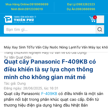
Mua Hàng Online:
0918969699
Đại Lý:
0983262323
Ninh Bình:
0912339019
Dự Án:
0983666996
0
Máy Xay Sinh Tố
Tư Vấn Cây Nước Nóng Lạnh
Tư Vấn Máy lọc khô
Trang chủ
/
Kinh Nghiệm Hay
/
Tư Vấn về Đồ Gia Dụng
/
Tư Vấn Quạt Điện
Quạt cây Panasonic F-409KB có
điều khiển là sự lựa chọn thông
minh cho không gian mát mẻ
Tác giả: Dung
Đăng ngày: 28/06/2025, lúc 16:31
Quạt cây Panasonic
F-409KB
có điều khiển là một sản
phẩm nổi bật trong phân khúc quạt cao cấp. Đến từ
thương hiệu điện gia dụng hàng đầu Nhật Bản