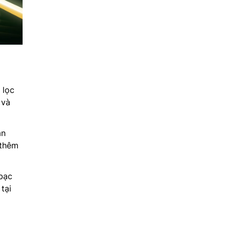
 lọc
 và
àn
 thêm
 bạc
tại