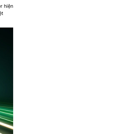
r hiện
ệt