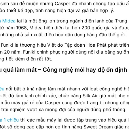
sinh sau đẻ muộn nhưng Casper đã nhanh chóng tạo dấu ấ
ào thiết kế đẹp, tính năng hiện đại và giá bán hợp lý.
a Midea
lại là một ông lớn trong ngành điện lạnh của Trung
h từ năm 1968, Midea hiện diện tại hơn 200 quốc gia và đượ
 những nhà sản xuất điều hòa dân dụng hàng đầu thế giới.
 Funiki là thương hiệu Việt do Tập đoàn Hòa Phát phát triể
ần 20 năm, Funiki chinh phục người dùng nội địa bằng sự ổn
 tiết kiệm điện rất tốt.
ệu quả làm mát – Công nghệ mới hay độ ổn định
ều
nổi bật ở khả năng làm mát nhanh với loạt công nghệ hi
hiệt độ làm lạnh chính xác, chức năng Silk Air gió mát nhẹ d
c mẫu máy giá rẻ của Casper cũng được trang bị những côn
 trải nghiệm vượt xa mong đợi của người dùng phổ thông.
a 1 chiều
thì các mẫu máy lại được tập trung vào hiệu quả 
 Một số dòng cao cấp hơn có tính năng Sweet Dream giấc n