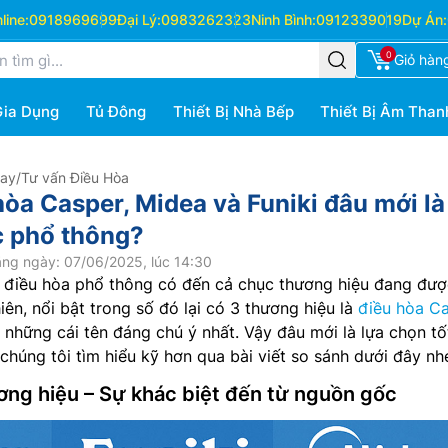
ine:
0918969699
Đại Lý:
0983262323
Ninh Bình:
0912339019
Dự Án:
0
Giỏ hàn
Gia Dụng
Tủ Đông
Thiết Bị Nhà Bếp
Thiết Bị Âm Than
Hay
/
Tư vấn Điều Hòa
hòa Casper, Midea và Funiki đâu mới là
c phổ thông?
ng ngày: 07/06/2025, lúc 14:30
c điều hòa phổ thông có đến cả chục thương hiệu đang đư
hiên, nổi bật trong số đó lại có 3 thương hiệu là
điều hòa C
à những cái tên đáng chú ý nhất. Vậy đâu mới là lựa chọn tố
chúng tôi tìm hiểu kỹ hơn qua bài viết so sánh dưới đây nh
ương hiệu – Sự khác biệt đến từ nguồn gốc