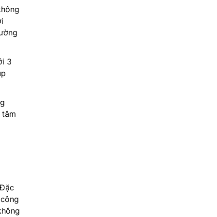
không
i
rường
i 3
úp
ng
n tâm
u
 Đặc
 công
không