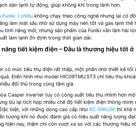
ạch dàn lạnh tự động, giúp không khí trong lành hơn.
 Funiki 1 chiều
không chạy theo công nghệ nhưng lại có độ
ăng làm mát sâu nhờ sử dụng máy nén tốt và gas lạnh thế 
u tính năng mới, nhưng sản phẩm của Funiki vẫn làm hài lò
ất làm lạnh ổn định trong thời gian dài.
 năng tiết kiệm điện – Đâu là thương hiệu tốt ở
er có mức tiêu thụ điện rất thấp, một phần nhờ thiết kế tối
u quả. Điển hình như model HIC09TMU.ST3 chỉ tiêu thụ kho
hiều đối thủ trong cùng tầm giá.
hòa Casper inverter tuy có công suất tiêu thụ nhỉnh hơn mộ
ưng bù lại tích hợp nhiều chế độ tiết kiệm điện thông minh
. Đặc biệt, với những dòng cao cấp như
XC-09IU38
thì khả 
 ấn tượng khi nó được đánh giá có hiệu suất năng lượng đạt
ng hiện nay, thậm chí còn vượt xa so với các thương hiệu n