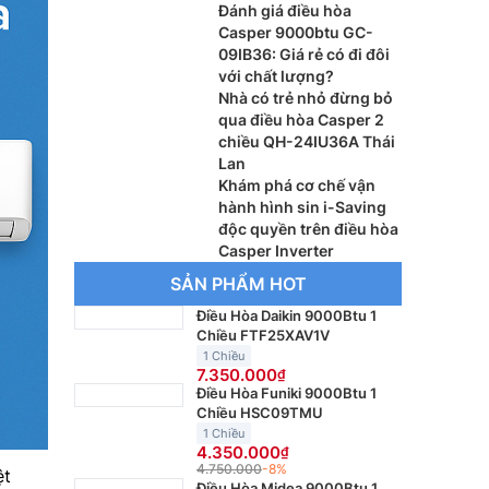
Đánh giá điều hòa
Casper 9000btu GC-
09IB36: Giá rẻ có đi đôi
với chất lượng?
Nhà có trẻ nhỏ đừng bỏ
qua điều hòa Casper 2
chiều QH-24IU36A Thái
Lan
Khám phá cơ chế vận
hành hình sin i-Saving
độc quyền trên điều hòa
Casper Inverter
SẢN PHẨM HOT
Điều Hòa Daikin 9000Btu 1
Chiều FTF25XAV1V
1 Chiều
7.350.000
Điều Hòa Funiki 9000Btu 1
Chiều HSC09TMU
1 Chiều
4.350.000
4.750.000
-8%
ệt
Điều Hòa Midea 9000Btu 1