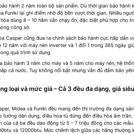
 bảo hành 2 năm toàn bộ sản phẩm. Dù thời gian bảo hành 
a Funiki lại ghi điểm nhờ độ bền vượt thời gian. Nhiều ngườ
 hòa dùng 8 – 10 năm vẫn chạy ổn, đặc biệt phù hợp cho t
hòng công sở.
òa Casper cũng đưa ra chính sách bảo hành cực hấp dẫn vớ
 12 năm với máy nén inverter và 1 đổi 1 trong 365 ngày gi
ong quá trình sử dụng.
ea bảo hành 3 năm cho máy và 5 năm cho máy nén, hệ thố
hắp cả nước. Tuy không nổi bật nhưng vẫn đủ đảm bảo yê
.
ng loại và mức giá – Cả 3 đều đa dạng, giá siê
per, Midea và Funiki đều mang đến thị trường đa dạng sản
o tường dân dụng, điều hòa tủ đứng đến điều hòa âm trần.
nh của cả ba đều dao động từ 5 – 7 triệu đồng cho các mẫu
00btu và 12000btu. Mức chênh lệch giữa các hãng thường 