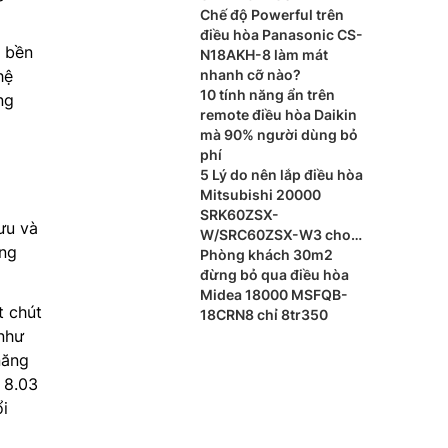
Chế độ Powerful trên
điều hòa Panasonic CS-
 bền
N18AKH-8 làm mát
hệ
nhanh cỡ nào?
10 tính năng ẩn trên
ng
remote điều hòa Daikin
mà 90% người dùng bỏ
phí
5 Lý do nên lắp điều hòa
Mitsubishi 20000
SRK60ZSX-
 ưu và
W/SRC60ZSX-W3 cho
ảng
phòng khách
Phòng khách 30m2
đừng bỏ qua điều hòa
Midea 18000 MSFQB-
t chút
18CRN8 chỉ 8tr350
 như
năng
 8.03
ổi