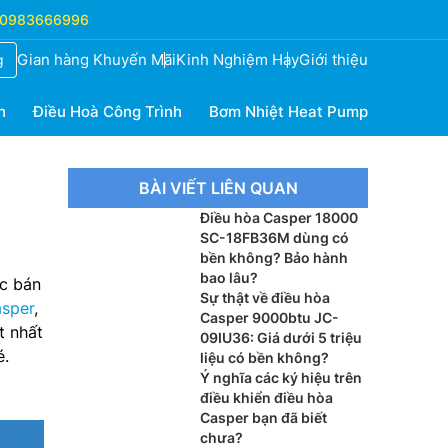
0983666996
Gian hàng Khuyến Mãi
Kinh Nghiệm Hay
Giới thiệu
g
h
Điều Hoà Công Trình
Bơm Nhiệt Heat Pump
BÀI VIẾT LIÊN QUAN
Điều hòa Casper 18000
SC-18FB36M dùng có
bền không? Bảo hành
bao lâu?
ợc bán
Sự thật về điều hòa
asper
,
Casper 9000btu JC-
t nhất
09IU36: Giá dưới 5 triệu
é.
liệu có bền không?
Ý nghĩa các ký hiệu trên
điều khiển điều hòa
Casper bạn đã biết
chưa?