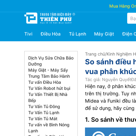
Mua Hàng Onl
Tivi
Điều Hòa
Tủ Lạnh
Máy Giặt
Điện 
Trang chủ
/
Kinh Nghiệm 
Dịch Vụ Sửa Chữa Bảo
So sánh điều 
Dưỡng
vua phân khú
Máy Giặt - Máy Sấy
Trung Tâm Bảo Hành
Tác giả: Nguyễn Quyết
Đă
Tư vấn Điều Hòa
Hiện nay, ở phân khú
Tư Vấn Robot hút bụi
trên thị trường. Tuy n
Tư Vấn Thiết Bị Nhà
Bếp
Midea và Funiki đều l
Tư Vấn Tủ Đông
để sử dụng, hãy cùng 
Tư Vấn Tủ Lạnh
Tư Vấn Tủ Mát
1. So sánh về th
Tư vấn về Bình Nóng
Lạnh