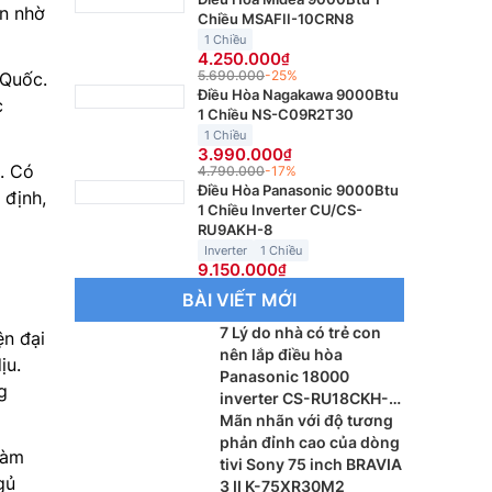
n nhờ
Chiều MSAFII-10CRN8
1 Chiều
4.250.000
5.690.000
-25%
 Quốc.
Điều Hòa Nagakawa 9000Btu
c
1 Chiều NS-C09R2T30
1 Chiều
3.990.000
n. Có
4.790.000
-17%
Điều Hòa Panasonic 9000Btu
 định,
1 Chiều Inverter CU/CS-
RU9AKH-8
Inverter
1 Chiều
9.150.000
BÀI VIẾT MỚI
7 Lý do nhà có trẻ con
ện đại
nên lắp điều hòa
ịu.
Panasonic 18000
g
inverter CS-RU18CKH-
8BD
Mãn nhãn với độ tương
phản đỉnh cao của dòng
làm
tivi Sony 75 inch BRAVIA
gủ
3 II K-75XR30M2