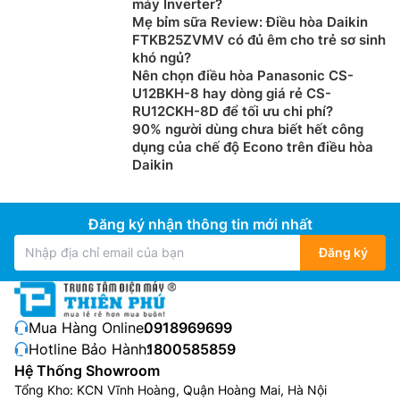
máy Inverter?
Mẹ bỉm sữa Review: Điều hòa Daikin
FTKB25ZVMV có đủ êm cho trẻ sơ sinh
khó ngủ?
Nên chọn điều hòa Panasonic CS-
U12BKH-8 hay dòng giá rẻ CS-
RU12CKH-8D để tối ưu chi phí?
90% người dùng chưa biết hết công
dụng của chế độ Econo trên điều hòa
Daikin
Đăng ký nhận thông tin mới nhất
Đăng ký
Mua Hàng Online:
0918969699
Hotline Bảo Hành:
1800585859
Hệ Thống Showroom
Tổng Kho: KCN Vĩnh Hoàng, Quận Hoàng Mai, Hà Nội