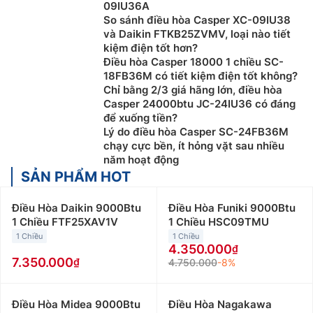
09IU36A
So sánh điều hòa Casper XC-09IU38
và Daikin FTKB25ZVMV, loại nào tiết
kiệm điện tốt hơn?
Điều hòa Casper 18000 1 chiều SC-
18FB36M có tiết kiệm điện tốt không?
Chỉ bằng 2/3 giá hãng lớn, điều hòa
Casper 24000btu JC-24IU36 có đáng
để xuống tiền?
Lý do điều hòa Casper SC-24FB36M
chạy cực bền, ít hỏng vặt sau nhiều
năm hoạt động
SẢN PHẨM HOT
Điều Hòa Daikin 9000Btu
Điều Hòa Funiki 9000Btu
1 Chiều FTF25XAV1V
1 Chiều HSC09TMU
1 Chiều
1 Chiều
4.350.000
7.350.000
4.750.000
-8%
Điều Hòa Midea 9000Btu
Điều Hòa Nagakawa