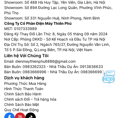
Showroom: Số 488 Hà Huy Tập, Yên Viên, Gia Lâm, Hà Nội
Showroom: Số 89A Đường Lạc Long Quân, Phường Vĩnh Phúc,
Phú Thọ
Showroom: Số 331 Nguyễn Huệ, Ninh Phong, Ninh Bình
Công Ty Cổ Phần Điện Máy Thiên Phú
MST: 0107333989
Đăng Ký Thay Đổi Lần Thứ: 8, Ngày 05 tháng 09 năm 2024
Nơi Cấp: Phòng DKKD - Sở Kế Hoạch và Đầu Tư TP Hà Nội
Địa Chỉ Trụ Sở: Số 2, Ngách 765/27, Đường Nguyễn Văn Linh,
Tổ 5 P.Sài Đồng, Q.Long Biên, TP.Hà Nội, Việt Nam
Liên hệ Với Chúng Tôi
Email:
dienmaythienphu6886@gmail.com
Bán Buôn:
0983262323
- Nhà Thầu Dự Án:
0913836633
Bán Buôn:
0983666996
- Nhà Thầu Dự Án:
0983666996
Dịch vụ khách hàng
Phương Thức Mua Hàng
Hình Thức Thanh Toán
Chính Sách Bảo Hành
Chính sách Đổi – Trả hàng hóa
Chính Sách Bảo Mật
Quy Chế Hoạt Động