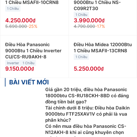
1 Chiều MSAFII-10CRN8
9000Btu 1 Chiều NS-
C09R2T30
1 Chiều
1 Chiều
4.250.000
3.990.000
5.690.000
-25%
4.790.000
-17%
Điều Hòa Panasonic
Điều Hòa Midea 12000Btu
9000Btu 1 Chiều Inverter
1 Chiều MSAFII-13CRN8
CU/CS-RU9AKH-8
1 Chiều
Inverter
1 Chiều
9.150.000
5.250.000
BÀI VIẾT MỚI
Giá gần 20 triệu, điều hòa Panasonic
18000btu CS-RU18CKH-8BD có đáng
đồng tiền bát gạo?
Tài chính dưới 8 triệu: Điều hòa Daikin
9000btu FTF25XAV1V có phải là vua
phân khúc?
Có nên mua điều hòa Panasonic CS-
N12AKH-8 khi ai cũng khuyên chọn