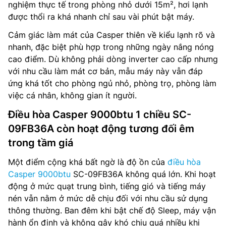
nghiệm thực tế trong phòng nhỏ dưới 15m², hơi lạnh
được thổi ra khá nhanh chỉ sau vài phút bật máy.
Cảm giác làm mát của Casper thiên về kiểu lạnh rõ và
nhanh, đặc biệt phù hợp trong những ngày nắng nóng
cao điểm. Dù không phải dòng inverter cao cấp nhưng
với nhu cầu làm mát cơ bản, mẫu máy này vẫn đáp
ứng khá tốt cho phòng ngủ nhỏ, phòng trọ, phòng làm
việc cá nhân, không gian ít người.
Điều hòa Casper 9000btu 1 chiều SC-
09FB36A còn hoạt động tương đối êm
trong tầm giá
Một điểm cộng khá bất ngờ là độ ồn của
điều hòa
Casper 9000btu
SC-09FB36A không quá lớn. Khi hoạt
động ở mức quạt trung bình, tiếng gió và tiếng máy
nén vẫn nằm ở mức dễ chịu đối với nhu cầu sử dụng
thông thường. Ban đêm khi bật chế độ Sleep, máy vận
hành ổn định và không gây khó chịu quá nhiều khi