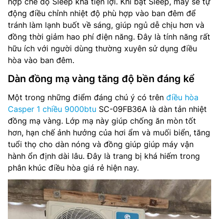
hợp chế độ Sleep khá tiện lợi. Khi bật Sleep, máy sẽ tự
động điều chỉnh nhiệt độ phù hợp vào ban đêm để
tránh làm lạnh buốt về sáng, giúp ngủ dễ chịu hơn và
đồng thời giảm hao phí điện năng. Đây là tính năng rất
hữu ích với người dùng thường xuyên sử dụng điều
hòa vào ban đêm.
Dàn đồng mạ vàng tăng độ bền đáng kể
Một trong những điểm đáng chú ý có trên
điều hòa
Casper 1 chiều 9000btu
SC-09FB36A là dàn tản nhiệt
đồng mạ vàng. Lớp mạ này giúp chống ăn mòn tốt
hơn, hạn chế ảnh hưởng của hơi ẩm và muối biển, tăng
tuổi thọ cho dàn nóng và đồng giúp giúp máy vận
hành ổn định dài lâu. Đây là trang bị khá hiếm trong
phân khúc điều hòa giá rẻ hiện nay.