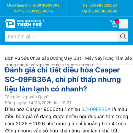
Mua Hàng Online:
0918969699
Đại Lý:
0983262323
Ninh Bình:
0912339019
Dự Án:
0983666996
0
Dịch Vụ Sửa Chữa Bảo Dưỡng
Máy Giặt - Máy Sấy
Trung Tâm Bảo
Trang chủ
/
Kinh Nghiệm Hay
/
Tư vấn Điều Hòa
Đánh giá chi tiết điều hòa Casper
SC-09FB36A, chi phí thấp nhưng
liệu làm lạnh có nhanh?
Tác giả: Nguyễn Quyết
Đăng ngày: 14/05/2026, lúc 15:21
Điều hòa Casper 9000btu 1 chiều
SC-09FB36A
là mẫu
điều hòa giá rẻ đang được nhiều người quan tâm trong
năm 2025 – 2026 nhờ mức giá chỉ khoảng hơn 4 triệu
đồng nhưng vẫn sở hữu khả năng làm lạnh khá tốt.