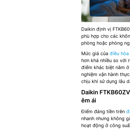
Daikin định vị FTKB6
phù hợp cho các khôn
phòng hoặc phòng ngủ 
Mức giá của
điều hò
hơn khá nhiều so với 
điểm khác biệt nằm ở 
nghiệm vận hành thực 
chịu khi sử dụng lâu d
Daikin FTKB60ZV
êm ái
Điểm đáng tiền trên
đ
nhanh nhưng không gâ
hoạt động ở công suấ