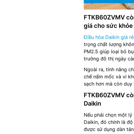
FTKB60ZVMV còn 
giá cho sức khỏe
Điều hòa Daikin giá rẻ
trọng chất lượng khôn
PM2.5 giúp loại bỏ bụ
trường đô thị ngày càn
Ngoài ra, tính năng 
chế nấm mốc và vi khu
sạch hơn mà còn duy tr
FTKB60ZVMV còn c
Daikin
Nếu phải chọn một lý
Daikin, đó chính là đ
được sử dụng dàn tản