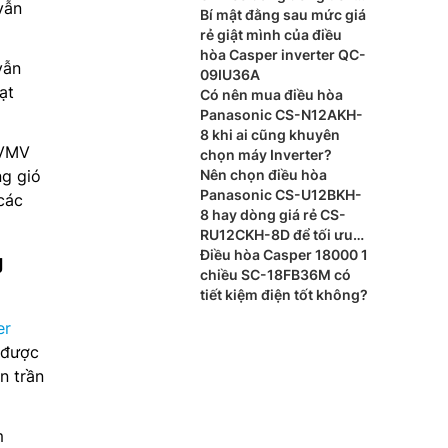
vẫn
bát gạo?
Bí mật đằng sau mức giá
rẻ giật mình của điều
hòa Casper inverter QC-
vẫn
09IU36A
ạt
Có nên mua điều hòa
Panasonic CS-N12AKH-
8 khi ai cũng khuyên
VMV
chọn máy Inverter?
ng gió
Nên chọn điều hòa
Panasonic CS-U12BKH-
các
8 hay dòng giá rẻ CS-
RU12CKH-8D để tối ưu
chi phí?
Điều hòa Casper 18000 1
g
chiều SC-18FB36M có
tiết kiệm điện tốt không?
er
 được
n trần
m