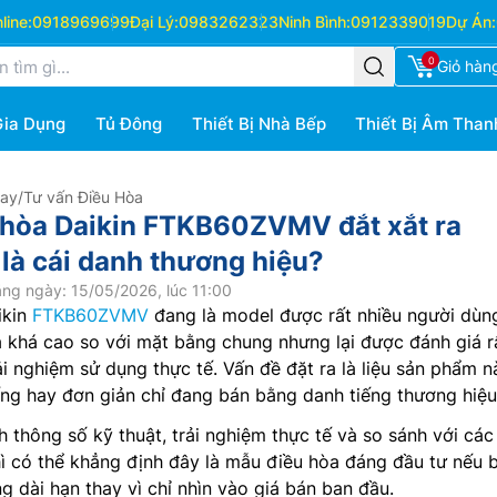
ine:
0918969699
Đại Lý:
0983262323
Ninh Bình:
0912339019
Dự Án:
0
Giỏ hàn
Gia Dụng
Tủ Đông
Thiết Bị Nhà Bếp
Thiết Bị Âm Than
Hay
/
Tư vấn Điều Hòa
 hòa Daikin FTKB60ZVMV đắt xắt ra
 là cái danh thương hiệu?
ng ngày: 15/05/2026, lúc 11:00
ikin
FTKB60ZVMV
đang là model được rất nhiều người dùn
 khá cao so với mặt bằng chung nhưng lại được đánh giá r
i nghiệm sử dụng thực tế. Vấn đề đặt ra là liệu sản phẩm n
ếng hay đơn giản chỉ đang bán bằng danh tiếng thương hiệ
h thông số kỹ thuật, trải nghiệm thực tế và so sánh với các
ì có thể khẳng định đây là mẫu điều hòa đáng đầu tư nếu 
g dài hạn thay vì chỉ nhìn vào giá bán ban đầu.