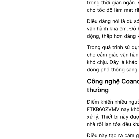
trong thời gian ngắn.
cho tốc độ làm mát rấ
Điều đáng nói là dù s
vận hành khá êm. Độ 
động, thấp hơn đáng k
Trong quá trình sử d
cho cảm giác vận hành
khó chịu. Đây là khác
dòng phổ thông sang 
Công nghệ Coanda
thường
Điểm khiến nhiều ngư
FTKB60ZVMV này không
xử lý. Thiết bị này đ
nhà rồi lan tỏa đều kh
Điều này tạo ra cảm g