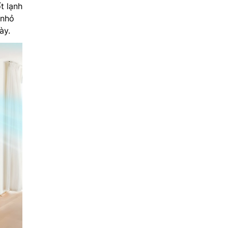
t lạnh
 nhỏ
ày.