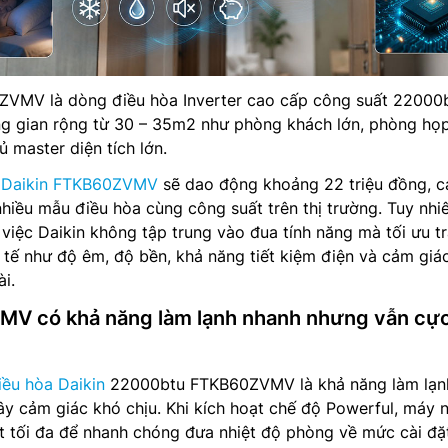
0ZVMV là dòng điều hòa Inverter cao cấp công suất 22000
g gian rộng từ 30 – 35m2 như phòng khách lớn, phòng họp
master diện tích lớn.
a Daikin FTKB60ZVMV
sẽ dao động khoảng 22 triệu đồng, c
nhiều mẫu điều hòa cùng công suất trên thị trường. Tuy nhiê
việc Daikin không tập trung vào đua tính năng mà tối ưu tr
tế như độ êm, độ bền, khả năng tiết kiệm điện và cảm giá
ài.
MV có khả năng làm lạnh nhanh nhưng vẫn cự
iều hòa Daikin
22000btu FTKB60ZVMV là khả năng làm lạn
y cảm giác khó chịu. Khi kích hoạt chế độ Powerful, máy 
t tối đa để nhanh chóng đưa nhiệt độ phòng về mức cài đặ