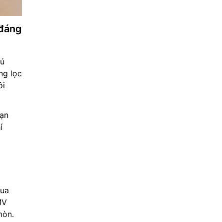
 đáng
hú
ng lọc
ôi
hạn
í
mua
MV
mòn.