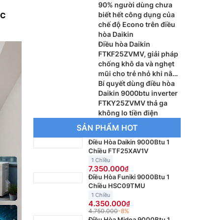
tốt hơn?
90% người dùng chưa
úc
biết hết công dụng của
chế độ Econo trên điều
hòa Daikin
Điều hòa Daikin
FTKF25ZVMV, giải pháp
chống khô da và nghẹt
mũi cho trẻ nhỏ khi nằm
điều hòa
Bí quyết dùng điều hòa
Daikin 9000btu inverter
FTKY25ZVMV thả ga
không lo tiền điện
SẢN PHẨM HOT
Điều Hòa Daikin 9000Btu 1
Chiều FTF25XAV1V
1 Chiều
7.350.000
Điều Hòa Funiki 9000Btu 1
Chiều HSC09TMU
1 Chiều
4.350.000
4.750.000
-8%
Điều Hòa Midea 9000Btu 1