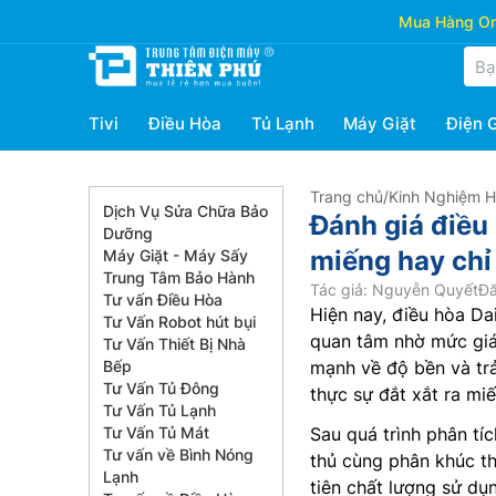
Mua Hàng Onl
Tivi
Điều Hòa
Tủ Lạnh
Máy Giặt
Điện 
Trang chủ
/
Kinh Nghiệm 
Dịch Vụ Sửa Chữa Bảo
Đánh giá điều
Dưỡng
miếng hay chỉ
Máy Giặt - Máy Sấy
Trung Tâm Bảo Hành
Tác giả: Nguyễn Quyết
Đă
Tư vấn Điều Hòa
Hiện nay, điều hòa Da
Tư Vấn Robot hút bụi
quan tâm nhờ mức giá
Tư Vấn Thiết Bị Nhà
Bếp
mạnh về độ bền và trả
Tư Vấn Tủ Đông
thực sự đắt xắt ra mi
Tư Vấn Tủ Lạnh
Tư Vấn Tủ Mát
Sau quá trình phân tíc
Tư vấn về Bình Nóng
thủ cùng phân khúc th
Lạnh
tiên chất lượng sử dụn