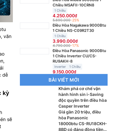
Chiều MSAFII-10CRN8
1 Chiều
4.250.000
5.690.000
-25%
Điều Hòa Nagakawa 9000Btu
btu
1 Chiều NS-C09R2T30
, văn
1 Chiều
3.990.000
4.790.000
-17%
Điều Hòa Panasonic 9000Btu
ao
1 Chiều Inverter CU/CS-
n,
RU9AKH-8
Inverter
1 Chiều
ải
9.150.000
c dễ
BÀI VIẾT MỚI
Khám phá cơ chế vận
c kỳ
hành hình sin i-Saving
độc quyền trên điều hòa
Casper Inverter
h
Giá gần 20 triệu, điều
hòa Panasonic
nén sẽ
18000btu CS-RU18CKH-
t
8BD có đáng đồng tiền