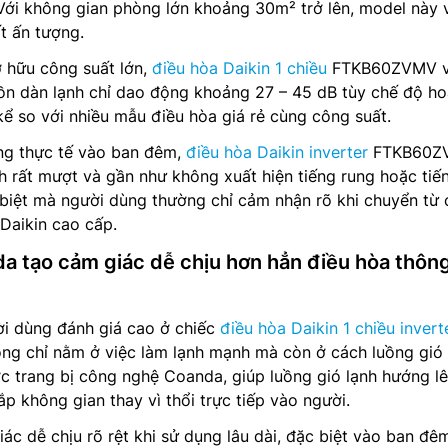
 Với không gian phòng lớn khoảng 30m² trở lên, model này 
t ấn tượng.
ở hữu công suất lớn,
điều hòa Daikin 1 chiều
FTKB60ZVMV 
ồn dàn lạnh chỉ dao động khoảng 27 – 45 dB tùy chế độ ho
ể so với nhiều mẫu điều hòa giá rẻ cùng công suất.
ụng thực tế vào ban đêm,
điều hòa Daikin inverter
FTKB60Z
 rất mượt và gần như không xuất hiện tiếng rung hoặc tiế
 biệt mà người dùng thường chỉ cảm nhận rõ khi chuyển từ 
Daikin cao cấp.
 tạo cảm giác dễ chịu hơn hẳn điều hòa thôn
ời dùng đánh giá cao ở chiếc
điều hòa Daikin 1 chiều invert
 chỉ nằm ở việc làm lạnh mạnh mà còn ở cách luồng gió
ược trang bị công nghệ Coanda, giúp luồng gió lạnh hướng lê
ắp không gian thay vì thổi trực tiếp vào người.
iác dễ chịu rõ rệt khi sử dụng lâu dài, đặc biệt vào ban đê