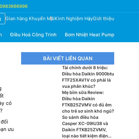
0983666996
Gian hàng Khuyến Mãi
Kinh Nghiệm Hay
Giới thiệu
g
h
Điều Hoà Công Trình
Bơm Nhiệt Heat Pump
BÀI VIẾT LIÊN QUAN
Tài chính dưới 8 triệu:
Điều hòa Daikin 9000btu
FTF25XAV1V có phải là
vua phân khúc?
g
Mẹ bỉm sữa Review:
ất
Điều hòa Daikin
ày có
FTKB25ZVMV có đủ êm
u?
cho trẻ sơ sinh khó ngủ?
So sánh điều hòa
 đối
Casper XC-09IU38 và
bạn ưu
Daikin FTKB25ZVMV,
loại nào tiết kiệm điện