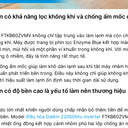
có khả năng lọc không khí và chống ẩm mốc
FTKB60ZVMV không chỉ tập trung vào làm lạnh mà còn c
g khí. Máy được trang bị phin lọc Enzyme Blue kết hợp mà
i mịn, mùi hôi và một phần vi khuẩn trong không khí. Với m
g ô nhiễm, đây là tính năng rất thực tế.
chống ẩm mốc giúp làm khô dàn lạnh sau khi tắt máy nhằm 
ẩn phát triển bên trong. Điều này không chỉ giúp không kh
ì hiệu suất làm lạnh ổn định sau thời gian dài sử dụng.
ó độ bền cao là yếu tố làm nên thương hiệu
 do lớn nhất khiến người dùng chấp nhận bỏ thêm tiền để 
ộ bền. Model
điều hòa Daikin 22000btu inverter
FTKB60ZV
 nhiệt ống đồng kết hợp cánh nhôm phủ hai lớp chống ăn 