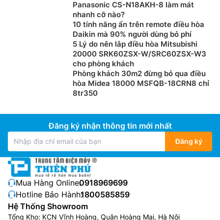
Panasonic CS-N18AKH-8 làm mát
nhanh cỡ nào?
10 tính năng ẩn trên remote điều hòa
Daikin mà 90% người dùng bỏ phí
5 Lý do nên lắp điều hòa Mitsubishi
20000 SRK60ZSX-W/SRC60ZSX-W3
cho phòng khách
Phòng khách 30m2 đừng bỏ qua điều
hòa Midea 18000 MSFQB-18CRN8 chỉ
8tr350
Đăng ký nhận thông tin mới nhất
Đăng ký
Mua Hàng Online:
0918969699
Hotline Bảo Hành:
1800585859
Hệ Thống Showroom
Tổng Kho: KCN Vĩnh Hoàng, Quận Hoàng Mai, Hà Nội