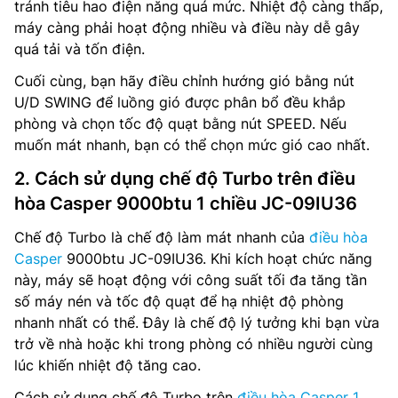
tránh tiêu hao điện năng quá mức. Nhiệt độ càng thấp,
máy càng phải hoạt động nhiều và điều này dễ gây
quá tải và tốn điện.
Cuối cùng, bạn hãy điều chỉnh hướng gió bằng nút
U/D SWING để luồng gió được phân bổ đều khắp
phòng và chọn tốc độ quạt bằng nút SPEED. Nếu
muốn mát nhanh, bạn có thể chọn mức gió cao nhất.
2. Cách sử dụng chế độ Turbo trên điều
hòa Casper 9000btu 1 chiều JC-09IU36
Chế độ Turbo là chế độ làm mát nhanh của
điều hòa
Casper
9000btu JC-09IU36. Khi kích hoạt chức năng
này, máy sẽ hoạt động với công suất tối đa tăng tần
số máy nén và tốc độ quạt để hạ nhiệt độ phòng
nhanh nhất có thể. Đây là chế độ lý tưởng khi bạn vừa
trở về nhà hoặc khi trong phòng có nhiều người cùng
lúc khiến nhiệt độ tăng cao.
Cách sử dụng chế độ Turbo trên
điều hòa Casper 1