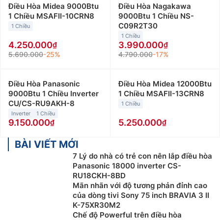
Điều Hòa Midea 9000Btu
Điều Hòa Nagakawa
1 Chiều MSAFII-10CRN8
9000Btu 1 Chiều NS-
C09R2T30
1 Chiều
1 Chiều
4.250.000
3.990.000
5.690.000
-25%
4.790.000
-17%
Điều Hòa Panasonic
Điều Hòa Midea 12000Btu
9000Btu 1 Chiều Inverter
1 Chiều MSAFII-13CRN8
CU/CS-RU9AKH-8
1 Chiều
Inverter
1 Chiều
9.150.000
5.250.000
BÀI VIẾT MỚI
7 Lý do nhà có trẻ con nên lắp điều hòa
Panasonic 18000 inverter CS-
RU18CKH-8BD
Mãn nhãn với độ tương phản đỉnh cao
của dòng tivi Sony 75 inch BRAVIA 3 II
K-75XR30M2
Chế độ Powerful trên điều hòa