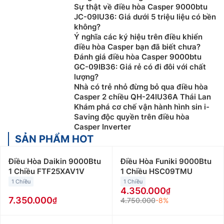
Sự thật về điều hòa Casper 9000btu
JC-09IU36: Giá dưới 5 triệu liệu có bền
không?
Ý nghĩa các ký hiệu trên điều khiển
điều hòa Casper bạn đã biết chưa?
Đánh giá điều hòa Casper 9000btu
GC-09IB36: Giá rẻ có đi đôi với chất
lượng?
Nhà có trẻ nhỏ đừng bỏ qua điều hòa
Casper 2 chiều QH-24IU36A Thái Lan
Khám phá cơ chế vận hành hình sin i-
Saving độc quyền trên điều hòa
Casper Inverter
SẢN PHẨM HOT
Điều Hòa Daikin 9000Btu
Điều Hòa Funiki 9000Btu
1 Chiều FTF25XAV1V
1 Chiều HSC09TMU
1 Chiều
1 Chiều
4.350.000
7.350.000
4.750.000
-8%