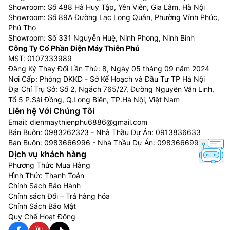
Showroom: Số 488 Hà Huy Tập, Yên Viên, Gia Lâm, Hà Nội
Showroom: Số 89A Đường Lạc Long Quân, Phường Vĩnh Phúc,
Phú Thọ
Showroom: Số 331 Nguyễn Huệ, Ninh Phong, Ninh Bình
Công Ty Cổ Phần Điện Máy Thiên Phú
MST: 0107333989
Đăng Ký Thay Đổi Lần Thứ: 8, Ngày 05 tháng 09 năm 2024
Nơi Cấp: Phòng DKKD - Sở Kế Hoạch và Đầu Tư TP Hà Nội
Địa Chỉ Trụ Sở: Số 2, Ngách 765/27, Đường Nguyễn Văn Linh,
Tổ 5 P.Sài Đồng, Q.Long Biên, TP.Hà Nội, Việt Nam
Liên hệ Với Chúng Tôi
Email:
dienmaythienphu6886@gmail.com
Bán Buôn:
0983262323
- Nhà Thầu Dự Án:
0913836633
Bán Buôn:
0983666996
- Nhà Thầu Dự Án:
0983666996
Dịch vụ khách hàng
Phương Thức Mua Hàng
Hình Thức Thanh Toán
Chính Sách Bảo Hành
Chính sách Đổi – Trả hàng hóa
Chính Sách Bảo Mật
Quy Chế Hoạt Động