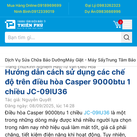
Mua Hàng Online:
0918969699
Đại Lý:
0983262323
Ninh Bình:
0912339019
Dự Án:
0983666996
0
Dịch Vụ Sửa Chữa Bảo Dưỡng
Máy Giặt - Máy Sấy
Trung Tâm Bảo
Trang chủ
/
Kinh Nghiệm Hay
/
Tư vấn Điều Hòa
Hướng dẫn cách sử dụng các chế
độ trên điều hòa Casper 9000btu 1
chiều JC-09IU36
Tác giả: Nguyễn Quyết
Đăng ngày: 08/09/2025, lúc 14:28
Điều hòa Casper 9000btu 1 chiều
JC-09IU36
là một
trong những dòng máy được khá nhiều người lựa chọn
trong năm nay nhờ hiệu quả làm mát tốt, giá cả phải
chăng, tiết kiệm điện năng khi hoạt động. Tuy nhiên,