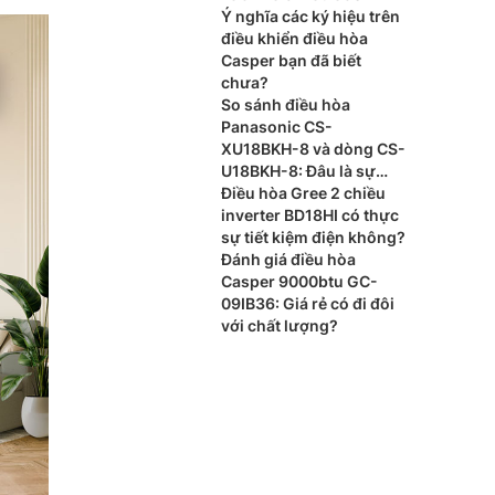
Ý nghĩa các ký hiệu trên
điều khiển điều hòa
Casper bạn đã biết
chưa?
So sánh điều hòa
Panasonic CS-
XU18BKH-8 và dòng CS-
U18BKH-8: Đâu là sự
khác biệt?
Điều hòa Gree 2 chiều
inverter BD18HI có thực
sự tiết kiệm điện không?
Đánh giá điều hòa
Casper 9000btu GC-
09IB36: Giá rẻ có đi đôi
với chất lượng?