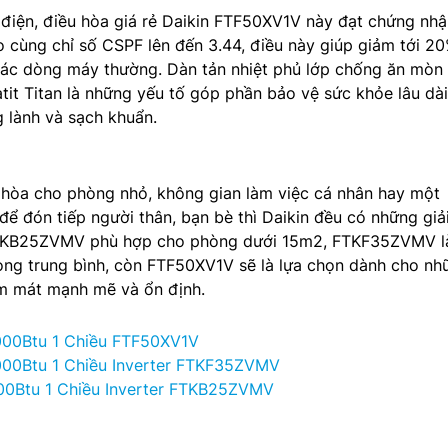
 điện, điều hòa giá rẻ Daikin FTF50XV1V này đạt chứng nh
 cùng chỉ số CSPF lên đến 3.44, điều này giúp giảm tới 20
các dòng máy thường. Dàn tản nhiệt phủ lớp chống ăn mòn 
tit Titan là những yếu tố góp phần bảo vệ sức khỏe lâu dài
 lành và sạch khuẩn.
 hòa cho phòng nhỏ, không gian làm việc cá nhân hay một
để đón tiếp người thân, bạn bè thì Daikin đều có những giả
FTKB25ZVMV phù hợp cho phòng dưới 15m2, FTKF35ZVMV là
òng trung bình, còn FTF50XV1V sẽ là lựa chọn dành cho nh
àm mát mạnh mẽ và ổn định.
000Btu 1 Chiều FTF50XV1V
000Btu 1 Chiều Inverter FTKF35ZVMV
00Btu 1 Chiều Inverter FTKB25ZVMV