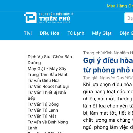
Mua Hàng Onl
Tivi
Điều Hòa
Tủ Lạnh
Máy Giặt
Điện 
Trang chủ
/
Kinh Nghiệm 
Dịch Vụ Sửa Chữa Bảo
Gợi ý điều hò
Dưỡng
từ phòng nhỏ 
Máy Giặt - Máy Sấy
Trung Tâm Bảo Hành
Tác giả: Nguyễn Quyết
Đă
Tư vấn Điều Hòa
Khi lựa chọn điều hòa
Tư Vấn Robot hút bụi
giữa hàng loạt các mo
Tư Vấn Thiết Bị Nhà
Bếp
nhiên, với một thương
Tư Vấn Tủ Đông
là một lựa chọn yên 
Tư Vấn Tủ Lạnh
bỉ, làm mát tốt, tiết
Tư Vấn Tủ Mát
chất lượng mà chúng t
Tư vấn về Bình Nóng
ngủ, phòng làm việc 
Lạnh