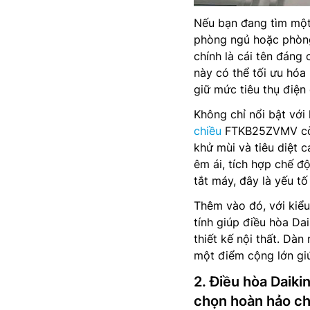
Nếu bạn đang tìm một 
phòng ngủ hoặc phòng
chính là cái tên đáng
này có thể tối ưu hóa
giữ mức tiêu thụ điện 
Không chỉ nổi bật với
chiều
FTKB25ZVMV còn 
khử mùi và tiêu diệt 
êm ái, tích hợp chế đ
tắt máy, đây là yếu t
Thêm vào đó, với kiểu
tính giúp điều hòa D
thiết kế nội thất. Dà
một điểm cộng lớn giú
2. Điều hòa Daik
chọn hoàn hảo ch