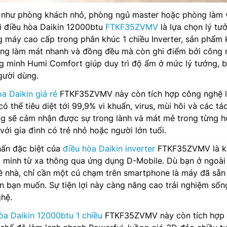
 như phòng khách nhỏ, phòng ngủ master hoặc phòng làm 
thì điều hòa Daikin 12000btu
FTKF35ZVMV
là lựa chọn lý tư
g máy cao cấp trong phân khúc 1 chiều Inverter, sản phẩm
năng làm mát nhanh và đồng đều mà còn ghi điểm bởi công
g minh Humi Comfort giúp duy trì độ ẩm ở mức lý tưởng, 
gười dùng.
a Daikin giá rẻ
FTKF35ZVMV này còn tích hợp công nghệ 
có thể tiêu diệt tới 99,9% vi khuẩn, virus, mùi hôi và các tá
ng sẽ cảm nhận được sự trong lành và mát mẻ trong từng h
với gia đình có trẻ nhỏ hoặc người lớn tuổi.
hấn đặc biệt của
điều hòa Daikin inverter
FTKF35ZVMV là k
g minh từ xa thông qua ứng dụng D-Mobile. Dù bạn ở ngoài
ề nhà, chỉ cần một cú chạm trên smartphone là máy đã sẵn
n bạn muốn. Sự tiện lợi này càng nâng cao trải nghiệm sốn
ghệ.
òa Daikin 12000btu 1 chiều
FTKF35ZVMV này còn tích hợp 