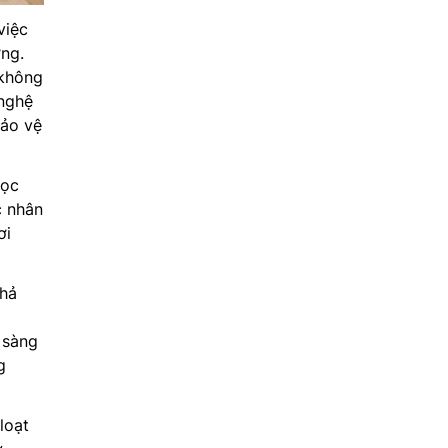
việc
ởng.
 không
 nghệ
bảo vệ
lọc
c nhân
ơi
hả
 sàng
g
loạt