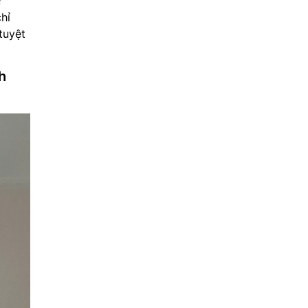
ự
hỉ
tuyệt
h