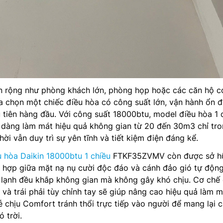
an rộng như phòng khách lớn, phòng họp hoặc các căn hộ c
lựa chọn một chiếc điều hòa có công suất lớn, vận hành ổn đ
ưu tiên hàng đầu. Với công suất 18000btu, model điều hòa 1 
dàng làm mát hiệu quả không gian từ 20 đến 30m3 chỉ tr
hời vẫn duy trì sự yên tĩnh và tiết kiệm điện đáng kể.
u hòa Daikin 18000btu 1 chiều
FTKF35ZVMV còn được sở h
kết hợp giữa mặt nạ nụ cười độc đáo và cánh đảo gió tự độn
 lạnh đều khắp không gian mà không gây khó chịu. Cơ chế
 và trái phải tùy chỉnh tay sẽ giúp nâng cao hiệu quả làm m
ễ chịu Comfort tránh thổi trực tiếp vào người để mang lại 
 trời.