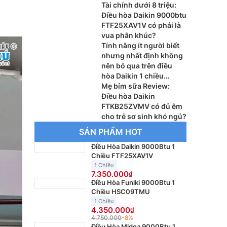
Tài chính dưới 8 triệu:
Điều hòa Daikin 9000btu
FTF25XAV1V có phải là
vua phân khúc?
Tính năng ít người biết
nhưng nhất định không
nên bỏ qua trên điều
hòa Daikin 1 chiều
FTHB35ZVMV
Mẹ bỉm sữa Review:
Điều hòa Daikin
FTKB25ZVMV có đủ êm
cho trẻ sơ sinh khó ngủ?
SẢN PHẨM HOT
Điều Hòa Daikin 9000Btu 1
Chiều FTF25XAV1V
1 Chiều
7.350.000
Điều Hòa Funiki 9000Btu 1
Chiều HSC09TMU
1 Chiều
4.350.000
4.750.000
-8%
Điều Hòa Midea 9000Btu 1