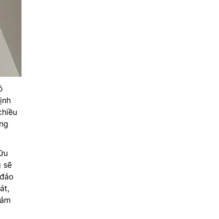
ó
ịnh
chiều
ong
ữu
g sẽ
 đảo
át,
cảm