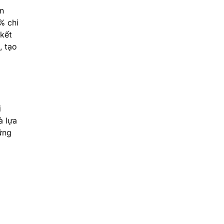
ận
% chi
kết
, tạo
i
 lựa
ững