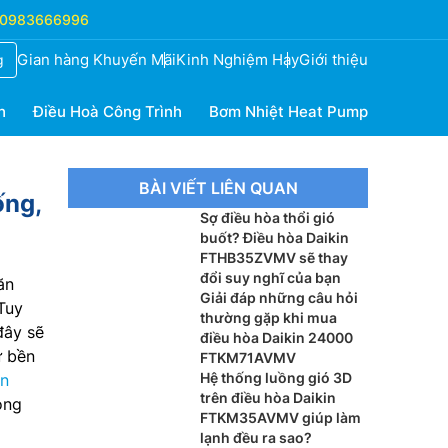
0983666996
Gian hàng Khuyến Mãi
Kinh Nghiệm Hay
Giới thiệu
g
h
Điều Hoà Công Trình
Bơm Nhiệt Heat Pump
BÀI VIẾT LIÊN QUAN
ống,
Sợ điều hòa thổi gió
buốt? Điều hòa Daikin
FTHB35ZVMV sẽ thay
đổi suy nghĩ của bạn
ăn
Giải đáp những câu hỏi
Tuy
thường gặp khi mua
đây sẽ
điều hòa Daikin 24000
ự bền
FTKM71AVMV
Hệ thống luồng gió 3D
in
trên điều hòa Daikin
òng
FTKM35AVMV giúp làm
lạnh đều ra sao?