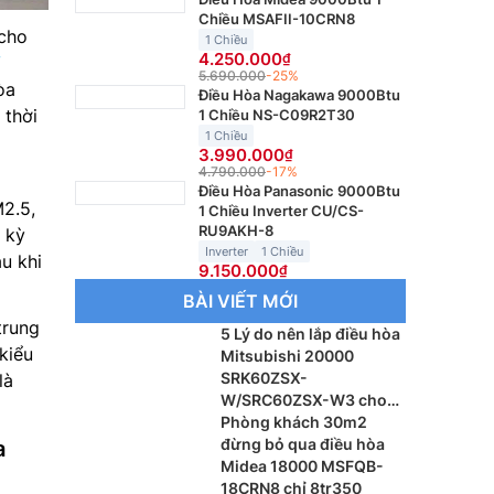
Chiều MSAFII-10CRN8
 cho
1 Chiều
4.250.000
V
5.690.000
-25%
òa
Điều Hòa Nagakawa 9000Btu
 thời
1 Chiều NS-C09R2T30
1 Chiều
3.990.000
4.790.000
-17%
1
Điều Hòa Panasonic 9000Btu
2.5,
1 Chiều Inverter CU/CS-
RU9AKH-8
 kỳ
Inverter
1 Chiều
u khi
9.150.000
BÀI VIẾT MỚI
trung
5 Lý do nên lắp điều hòa
kiểu
Mitsubishi 20000
SRK60ZSX-
là
W/SRC60ZSX-W3 cho
phòng khách
Phòng khách 30m2
đừng bỏ qua điều hòa
a
Midea 18000 MSFQB-
18CRN8 chỉ 8tr350