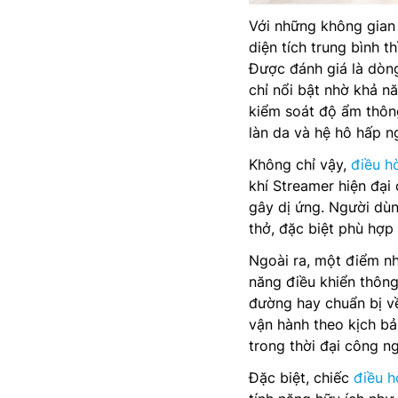
Với những không gian
diện tích trung bình 
Được đánh giá là dòn
chỉ nổi bật nhờ khả 
kiểm soát độ ẩm thôn
làn da và hệ hô hấp n
Không chỉ vậy,
điều hò
khí Streamer hiện đại 
gây dị ứng. Người dù
thở, đặc biệt phù hợp 
Ngoài ra, một điểm n
năng điều khiển thôn
đường hay chuẩn bị v
vận hành theo kịch bả
trong thời đại công n
Đặc biệt, chiếc
điều h