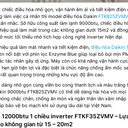
chiếc điều hòa nhỏ gọn, vận hành êm ái và tiết kiệm điện
 làm việc cá nhân thì model điều hòa Daikin
FTKB25ZVM
 cân nhắc. Sở hữu công suất làm lạnh 9000btu, chiếc điều h
 hiệu quả làm mát trong các không gian dưới 15m2 và đồng
ở mức tối thiểu nhờ tích hợp công nghệ inverter hiện đại.
 hiệu quả làm mát nhanh và tiết kiệm điện,
điều hòa Daikin 
nổi bật với phin lọc Enzyme Blue giúp loại bỏ bụi mịn PM
các tác nhân gây dị ứng. Máy còn có khả năng vận hành cực
ộ hẹn giờ tiện lợi và đặc biệt là chức năng chống ẩm mốc sa
ố rất quan trọng trong những khu vực độ ẩm cao.
 dáng nhỏ gọn cùng viền bo cong thanh lịch và màu trắng 
aikin 9000btu FTKB25ZVMV có thể dễ dàng hài hòa với mọi 
n nóng chắc chắn, chống ăn mòn và ngăn thằn lằn xâm nhập 
p bảo vệ bo mạch khi sử dụng lâu dài tại Việt Nam.
in 12000btu 1 chiều inverter FTKF35ZVMV – Lự
o không gian từ 15 – 20m2