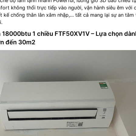
 chế độ làm lạnh nhanh Powerful, luồng gió 3D đảo chiều t
ort không thổi trực tiếp vào người, vận hành siêu êm với c
t kế chống thằn lằn xâm nhập,… tất cả mang lại sự an tâm 
i.
in 18000btu 1 chiều FTF50XV1V – Lựa chọn dàn
lớn đến 30m2