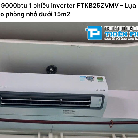
in 9000btu 1 chiều inverter FTKB25ZVMV – Lựa
ho phòng nhỏ dưới 15m2