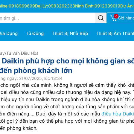
ine:
0918969699
Đại Lý:
0983262323
Ninh Bình:
0912339019
Dự Án:
0
Giỏ hàn
Gia Dụng
Tủ Đông
Thiết Bị Nhà Bếp
Thiết Bị Âm Than
Hay
/
Tư vấn Điều Hòa
a Daikin phù hợp cho mọi không gian s
đến phòng khách lớn
ng ngày: 21/07/2025, lúc 13:34
 cho ngôi nhà của mình, không ít người sẽ cảm thấy khó kh
del điều hòa cũng nhiều các thương hiệu đa dạng hiệ nay. 
 hiệu uy tín như Daikin trong ngành điều hòa không khí thì 
tâm cho người dùng về chất lượng của từng sản phẩm với s
 kiệm điện năng,… Dưới đây là một số các mẫu
điều hòa Daik
ôi gợi ý đến bạn có thể phù hợp với mọi không gian từ ph
đến phòng khách.