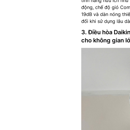
tính năng hữu ích như
động, chế độ gió Comf
19dB và dàn nóng thiế
đối khi sử dụng lâu dà
3. Điều hòa Daik
cho không gian 