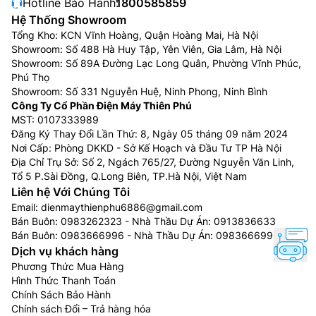
Hotline Bảo Hành:
1800585859
Hệ Thống Showroom
Tổng Kho: KCN Vĩnh Hoàng, Quận Hoàng Mai, Hà Nội
Showroom: Số 488 Hà Huy Tập, Yên Viên, Gia Lâm, Hà Nội
Showroom: Số 89A Đường Lạc Long Quân, Phường Vĩnh Phúc,
Phú Thọ
Showroom: Số 331 Nguyễn Huệ, Ninh Phong, Ninh Bình
Công Ty Cổ Phần Điện Máy Thiên Phú
MST: 0107333989
Đăng Ký Thay Đổi Lần Thứ: 8, Ngày 05 tháng 09 năm 2024
Nơi Cấp: Phòng DKKD - Sở Kế Hoạch và Đầu Tư TP Hà Nội
Địa Chỉ Trụ Sở: Số 2, Ngách 765/27, Đường Nguyễn Văn Linh,
Tổ 5 P.Sài Đồng, Q.Long Biên, TP.Hà Nội, Việt Nam
Liên hệ Với Chúng Tôi
Email:
dienmaythienphu6886@gmail.com
Bán Buôn:
0983262323
- Nhà Thầu Dự Án:
0913836633
Bán Buôn:
0983666996
- Nhà Thầu Dự Án:
0983666996
Dịch vụ khách hàng
Phương Thức Mua Hàng
Hình Thức Thanh Toán
Chính Sách Bảo Hành
Chính sách Đổi – Trả hàng hóa