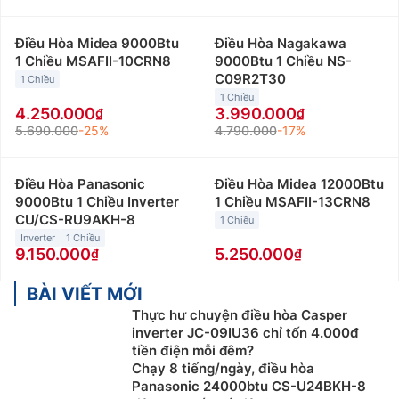
Điều Hòa Midea 9000Btu
Điều Hòa Nagakawa
1 Chiều MSAFII-10CRN8
9000Btu 1 Chiều NS-
C09R2T30
1 Chiều
1 Chiều
4.250.000
3.990.000
5.690.000
-25%
4.790.000
-17%
Điều Hòa Panasonic
Điều Hòa Midea 12000Btu
9000Btu 1 Chiều Inverter
1 Chiều MSAFII-13CRN8
CU/CS-RU9AKH-8
1 Chiều
Inverter
1 Chiều
9.150.000
5.250.000
BÀI VIẾT MỚI
Thực hư chuyện điều hòa Casper
inverter JC-09IU36 chỉ tốn 4.000đ
tiền điện mỗi đêm?
Chạy 8 tiếng/ngày, điều hòa
Panasonic 24000btu CS-U24BKH-8