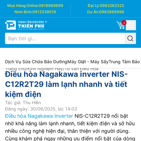
Mua Hàng Online:
0918969699
Đại Lý:
0983262323
Ninh Bình:
0912339019
Dự Án:
0983666996
0
Dịch Vụ Sửa Chữa Bảo Dưỡng
Máy Giặt - Máy Sấy
Trung Tâm Bảo
Trang chủ
/
Kinh Nghiệm Hay
/
Tư vấn Điều Hòa
Điều hòa Nagakawa inverter NIS-
C12R2T29 làm lạnh nhanh và tiết
kiệm điện
Tác giả: Thu Hiền
Đăng ngày: 30/06/2025, lúc 14:03
Điều hòa Nagakawa Inverter
NIS-C12R2T29 nổi bật
nhờ khả năng làm lạnh nhanh, tiết kiệm điện và sở hữu
nhiều công nghệ hiện đại, thân thiện với người dùng.
Cùng khám phá ngay những ưu điểm nổi bật của dòng