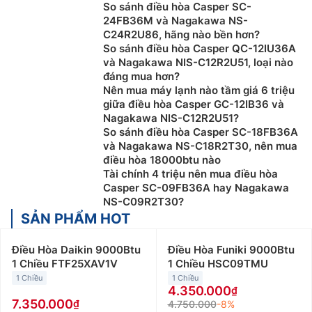
So sánh điều hòa Casper SC-
24FB36M và Nagakawa NS-
C24R2U86, hãng nào bền hơn?
So sánh điều hòa Casper QC-12IU36A
và Nagakawa NIS-C12R2U51, loại nào
đáng mua hơn?
Nên mua máy lạnh nào tầm giá 6 triệu
giữa điều hòa Casper GC-12IB36 và
Nagakawa NIS-C12R2U51?
So sánh điều hòa Casper SC-18FB36A
và Nagakawa NS-C18R2T30, nên mua
điều hòa 18000btu nào
Tài chính 4 triệu nên mua điều hòa
Casper SC-09FB36A hay Nagakawa
NS-C09R2T30?
SẢN PHẨM HOT
Điều Hòa Daikin 9000Btu
Điều Hòa Funiki 9000Btu
1 Chiều FTF25XAV1V
1 Chiều HSC09TMU
1 Chiều
1 Chiều
4.350.000
7.350.000
4.750.000
-8%