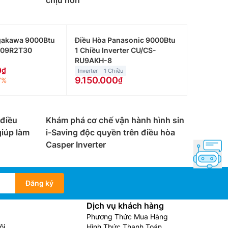
chịu hơn
gakawa 9000Btu
Điều Hòa Panasonic 9000Btu
C09R2T30
1 Chiều Inverter CU/CS-
RU9AKH-8
0
Inverter
1 Chiều
9.150.000
7%
 điều
Khám phá cơ chế vận hành hình sin
iúp làm
i-Saving độc quyền trên điều hòa
Casper Inverter
Đăng ký
Dịch vụ khách hàng
Phương Thức Mua Hàng
ội
Hình Thức Thanh Toán