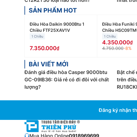
C12R2T30 loại nào tốt hơn?
nhất tr
SẢN PHẨM HOT
Điều Hòa Daikin 9000Btu 1
Điều Hòa Funiki 
Chiều FTF25XAV1V
Chiều HSC09TM
1 Chiều
1 Chiều
4.350.000
7.350.000
4.750.000
-8%
BÀI VIẾT MỚI
Đánh giá điều hòa Casper 9000btu
Bật chế 
GC-09IB36: Giá rẻ có đi đôi với chất
trên điề
lượng?
RU18CKH
Đăng ký nhận th
Mua Hàng Online:
0918969699