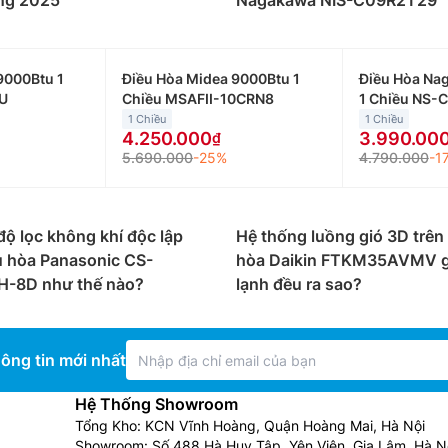
ong 2025
Nagakawa NIS-C09R2T29
9000Btu 1
Điều Hòa Midea 9000Btu 1
Điều Hòa Na
U
Chiều MSAFII-10CRN8
1 Chiều NS-
1 Chiều
1 Chiều
4.250.000
3.990.00
5.690.000
-25%
4.790.000
-1
độ lọc không khí độc lập
Hệ thống luồng gió 3D trên
u hòa Panasonic CS-
hòa Daikin FTKM35AVMV g
-8D như thế nào?
lạnh đều ra sao?
ông tin mới nhất
Hệ Thống Showroom
Tổng Kho: KCN Vĩnh Hoàng, Quận Hoàng Mai, Hà Nội
Showroom: Số 488 Hà Huy Tập, Yên Viên, Gia Lâm, Hà N