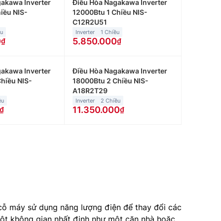
akawa Inverter
Điều Hòa Nagakawa Inverter
iều NIS-
12000Btu 1 Chiều NIS-
C12R2U51
ều
Inverter
1 Chiều
0
5.850.000
akawa Inverter
Điều Hòa Nagakawa Inverter
hiều NIS-
18000Btu 2 Chiều NIS-
A18R2T29
ều
Inverter
2 Chiều
11.350.000
c cỗ máy sử dụng năng lượng điện để thay đổi các
một không gian nhất định như một căn nhà hoặc