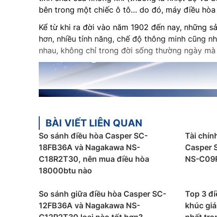
bên trong một chiếc ô tô… do đó, máy điều hòa 
Kể từ khi ra đời vào năm 1902 đến nay, những s
hơn, nhiều tính năng, chế độ thông minh cũng nh
nhau, không chỉ trong đời sống thường ngày mà cò
BÀI VIẾT LIÊN QUAN
So sánh điều hòa Casper SC-
Tài chín
18FB36A và Nagakawa NS-
Casper 
C18R2T30, nên mua điều hòa
NS-C09
18000btu nào
So sánh giữa điều hòa Casper SC-
Top 3 đ
12FB36A và Nagakawa NS-
khúc giá