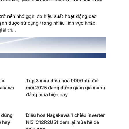
rở nên nhỏ gọn, có hiệu suất hoạt động cao
lạnh được sử dụng trong nhiều lĩnh vực khác
iải trí…
òa
Top 3 mẫu điều hòa 9000btu đời
gakawa
mới 2025 đang được giảm giá mạnh
đáng mua hiện nay
n dùng
Điều hòa Nagakawa 1 chiều inverter
6 hay
NIS-C12R2U51 đem lại mùa hè dễ