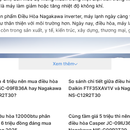
là máy làm giảm hoặc tăng nhiệt độ không khí.
ản phẩm Điều Hòa Nagakawa inverter, máy lạnh ngày càng t
ư thân thiện với môi trường hơn. Ngày nay, điều hòa, máy 
n trong sản xuất, y tế, kiến trúc, xây dựng, thương mại, g
Xem thêm
h 4 triệu nên mua điều hòa
So sánh chi tiết giữa điều h
SC-09FB36A hay Nagakawa
Daikin FTF35XAV1V và Na
R2T30?
NS-C12R2T30
iều hòa 12000btu phân
Cùng tầm giá 5 triệu thì nê
 6 triệu đồng đáng mua
điều hòa Casper JC-09IU3