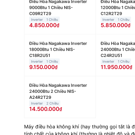
Điều Hòa Nagakawa Inverter
Điều Hòa Nagaka
9000Btu 1 Chiều NIS-
12000Btu 1 Chiề
C09R2T29
C12R2T29
Inverter
1 Chiều
Inverter
1 Chiều
4.850.000
5.850.000
Điều Hòa Nagakawa Inverter
Điều Hòa Nagaka
18000Btu 1 Chiều NIS-
24000Btu 1 Chiề
C18R2U51
C24R2U51
Inverter
1 Chiều
Inverter
1 Chiều
9.150.000
11.950.000
Điều Hòa Nagakawa Inverter
24000Btu 2 Chiều NIS-
A24R2T29
Inverter
2 Chiều
14.500.000
Máy điều hòa không khí (hay thường gọi tắt là đ
tính chất của không khí (thường là nhiệt độ v