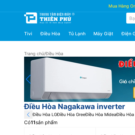
Mua Hàng Onl
Tivi
Điều Hòa
Tủ Lạnh
Máy Giặt
Điện 
Trang chủ
/
Điều Hòa
Điều Hòa Nagakawa inverter
Điều Hòa LG
Điều Hòa Gree
Điều Hòa Midea
Điều Hòa 
Có
11
sản phẩm