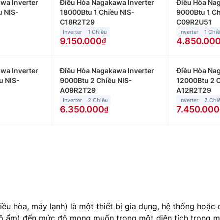
wa Inverter
Điều Hòa Nagakawa Inverter
Điều Hòa Nag
u NIS-
18000Btu 1 Chiều NIS-
9000Btu 1 Ch
C18R2T29
C09R2U51
Inverter
1 Chiều
Inverter
1 Chi
9.150.000
4.850.00
wa Inverter
Điều Hòa Nagakawa Inverter
Điều Hòa Nag
u NIS-
9000Btu 2 Chiều NIS-
12000Btu 2 C
A09R2T29
A12R2T29
Inverter
2 Chiều
Inverter
2 Chi
6.350.000
7.450.000
iều hòa, máy lạnh) là một thiết bị gia dụng, hệ thống hoặ
à độ ẩm) đến mức độ mong muốn trong một diện tích trong 