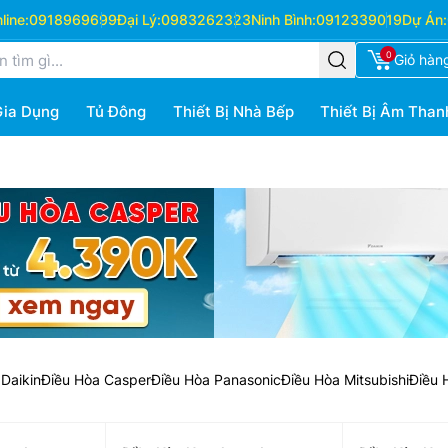
ine:
0918969699
Đại Lý:
0983262323
Ninh Bình:
0912339019
Dự Án:
0
Giỏ hàn
Gia Dụng
Tủ Đông
Thiết Bị Nhà Bếp
Thiết Bị Âm Than
Daikin
Điều Hòa Casper
Điều Hòa Panasonic
Điều Hòa Mitsubishi
Điều 