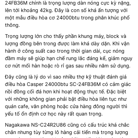
24FB36M chính là trọng lượng dàn nóng cực kỳ nặng,
lên tới khoảng 42kg. Đây là con số khá ấn tượng với
một mẫu điều hòa cơ 24000btu trong phân khúc phổ
thông.
Trọng lượng lớn cho thấy phần khung máy, block và
lượng đồng bên trong được làm khá dày dặn. Khi vận
hành ở công suất cao trong thời gian dài, cục nóng
đầm máy sẽ giúp hạn chế rung lắc đáng kể, giảm nguy
cơ nứt mối hàn hoặc rò rỉ gas sau nhiều năm sử dụng.
Đây cũng là lý do vì sao nhiều thợ kỹ thuật đánh giá
điều hòa Casper 24000btu SC-24FB36M có cảm giác
nồi đồng cối đá hơn khi hoạt động thực tế. Đặc biệt
với những không gian phải bật điều hòa liên tục như
quán cafe, văn phòng hoặc cửa hàng đông người thì
yếu tố ổn định cơ học này rất quan trọng.
Nagakawa NS-C24R2U86 cũng có cấu trúc khá chắc
chắn nhưng tùy từng lô hàng cải tiến mà trọng lượng