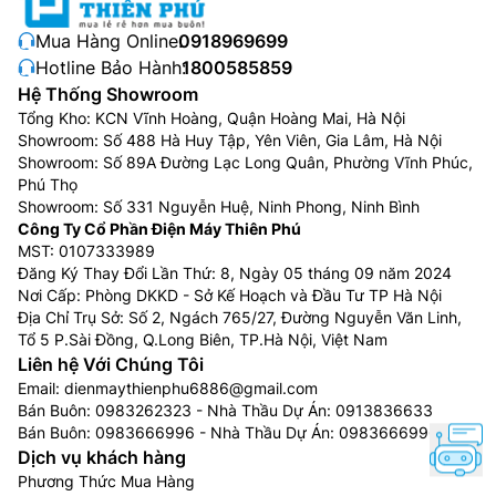
Mua Hàng Online:
0918969699
Hotline Bảo Hành:
1800585859
Hệ Thống Showroom
Tổng Kho: KCN Vĩnh Hoàng, Quận Hoàng Mai, Hà Nội
Showroom: Số 488 Hà Huy Tập, Yên Viên, Gia Lâm, Hà Nội
Showroom: Số 89A Đường Lạc Long Quân, Phường Vĩnh Phúc,
Phú Thọ
Showroom: Số 331 Nguyễn Huệ, Ninh Phong, Ninh Bình
Công Ty Cổ Phần Điện Máy Thiên Phú
MST: 0107333989
Đăng Ký Thay Đổi Lần Thứ: 8, Ngày 05 tháng 09 năm 2024
Nơi Cấp: Phòng DKKD - Sở Kế Hoạch và Đầu Tư TP Hà Nội
Địa Chỉ Trụ Sở: Số 2, Ngách 765/27, Đường Nguyễn Văn Linh,
Tổ 5 P.Sài Đồng, Q.Long Biên, TP.Hà Nội, Việt Nam
Liên hệ Với Chúng Tôi
Email:
dienmaythienphu6886@gmail.com
Bán Buôn:
0983262323
- Nhà Thầu Dự Án:
0913836633
Bán Buôn:
0983666996
- Nhà Thầu Dự Án:
0983666996
Dịch vụ khách hàng
Phương Thức Mua Hàng