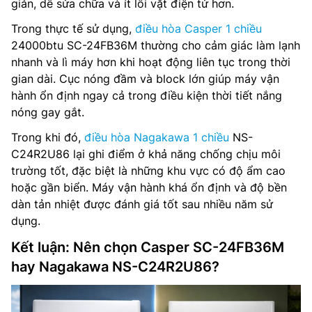
giản, dễ sửa chữa và ít lỗi vặt điện tử hơn.
Trong thực tế sử dụng,
điều hòa Casper 1 chiều
24000btu SC-24FB36M thường cho cảm giác làm lạnh
nhanh và lì máy hơn khi hoạt động liên tục trong thời
gian dài. Cục nóng đầm và block lớn giúp máy vận
hành ổn định ngay cả trong điều kiện thời tiết nắng
nóng gay gắt.
Trong khi đó,
điều hòa Nagakawa 1 chiều
NS-
C24R2U86 lại ghi điểm ở khả năng chống chịu môi
trường tốt, đặc biệt là những khu vực có độ ẩm cao
hoặc gần biển. Máy vận hành khá ổn định và độ bền
dàn tản nhiệt được đánh giá tốt sau nhiều năm sử
dụng.
Kết luận: Nên chọn Casper SC-24FB36M
hay Nagakawa NS-C24R2U86?