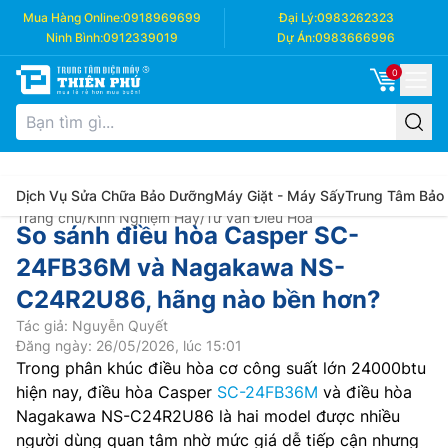
Mua Hàng Online:
0918969699
Đại Lý:
0983262323
Ninh Bình:
0912339019
Dự Án:
0983666996
0
Dịch Vụ Sửa Chữa Bảo Dưỡng
Máy Giặt - Máy Sấy
Trung Tâm Bảo
Trang chủ
/
Kinh Nghiệm Hay
/
Tư vấn Điều Hòa
So sánh điều hòa Casper SC-
24FB36M và Nagakawa NS-
C24R2U86, hãng nào bền hơn?
Tác giả: Nguyễn Quyết
Đăng ngày: 26/05/2026, lúc 15:01
Trong phân khúc điều hòa cơ công suất lớn 24000btu
hiện nay, điều hòa Casper
SC-24FB36M
và điều hòa
Nagakawa NS-C24R2U86 là hai model được nhiều
người dùng quan tâm nhờ mức giá dễ tiếp cận nhưng