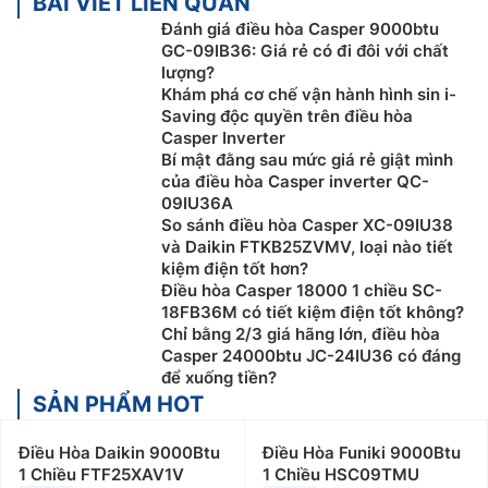
BÀI VIẾT LIÊN QUAN
Đánh giá điều hòa Casper 9000btu
GC-09IB36: Giá rẻ có đi đôi với chất
lượng?
Khám phá cơ chế vận hành hình sin i-
Saving độc quyền trên điều hòa
Casper Inverter
Bí mật đằng sau mức giá rẻ giật mình
của điều hòa Casper inverter QC-
09IU36A
So sánh điều hòa Casper XC-09IU38
và Daikin FTKB25ZVMV, loại nào tiết
kiệm điện tốt hơn?
Điều hòa Casper 18000 1 chiều SC-
18FB36M có tiết kiệm điện tốt không?
Chỉ bằng 2/3 giá hãng lớn, điều hòa
Casper 24000btu JC-24IU36 có đáng
để xuống tiền?
SẢN PHẨM HOT
Điều Hòa Daikin 9000Btu
Điều Hòa Funiki 9000Btu
1 Chiều FTF25XAV1V
1 Chiều HSC09TMU