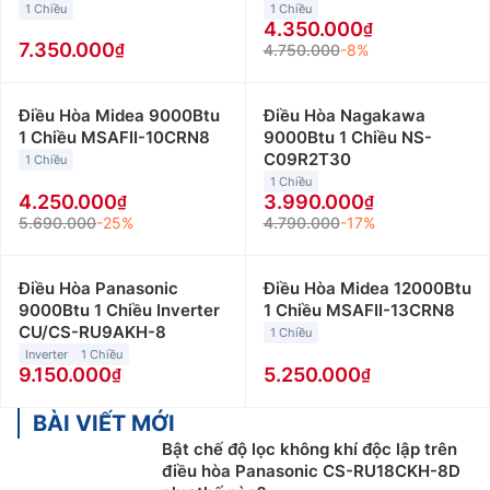
1 Chiều
1 Chiều
4.350.000
7.350.000
4.750.000
-8%
Điều Hòa Midea 9000Btu
Điều Hòa Nagakawa
1 Chiều MSAFII-10CRN8
9000Btu 1 Chiều NS-
C09R2T30
1 Chiều
1 Chiều
4.250.000
3.990.000
5.690.000
-25%
4.790.000
-17%
Điều Hòa Panasonic
Điều Hòa Midea 12000Btu
9000Btu 1 Chiều Inverter
1 Chiều MSAFII-13CRN8
CU/CS-RU9AKH-8
1 Chiều
Inverter
1 Chiều
9.150.000
5.250.000
BÀI VIẾT MỚI
Bật chế độ lọc không khí độc lập trên
điều hòa Panasonic CS-RU18CKH-8D