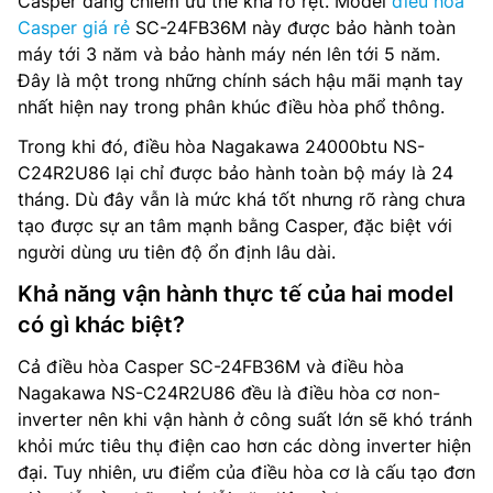
Casper đang chiếm ưu thế khá rõ rệt. Model
điều hòa
Casper giá rẻ
SC-24FB36M này được bảo hành toàn
máy tới 3 năm và bảo hành máy nén lên tới 5 năm.
Đây là một trong những chính sách hậu mãi mạnh tay
nhất hiện nay trong phân khúc điều hòa phổ thông.
Trong khi đó, điều hòa Nagakawa 24000btu NS-
C24R2U86 lại chỉ được bảo hành toàn bộ máy là 24
tháng. Dù đây vẫn là mức khá tốt nhưng rõ ràng chưa
tạo được sự an tâm mạnh bằng Casper, đặc biệt với
người dùng ưu tiên độ ổn định lâu dài.
Khả năng vận hành thực tế của hai model
có gì khác biệt?
Cả điều hòa Casper SC-24FB36M và điều hòa
Nagakawa NS-C24R2U86 đều là điều hòa cơ non-
inverter nên khi vận hành ở công suất lớn sẽ khó tránh
khỏi mức tiêu thụ điện cao hơn các dòng inverter hiện
đại. Tuy nhiên, ưu điểm của điều hòa cơ là cấu tạo đơn