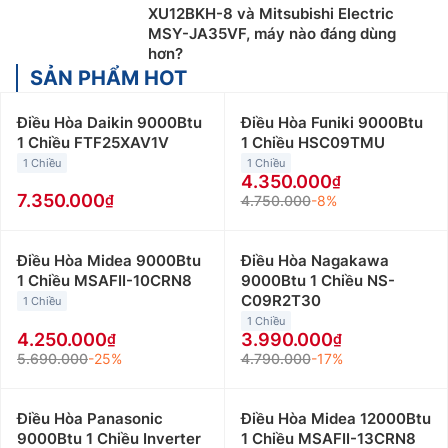
XU12BKH-8 và Mitsubishi Electric
MSY-JA35VF, máy nào đáng dùng
hơn?
SẢN PHẨM HOT
Điều Hòa Daikin 9000Btu
Điều Hòa Funiki 9000Btu
1 Chiều FTF25XAV1V
1 Chiều HSC09TMU
1 Chiều
1 Chiều
4.350.000
7.350.000
4.750.000
-8%
Điều Hòa Midea 9000Btu
Điều Hòa Nagakawa
1 Chiều MSAFII-10CRN8
9000Btu 1 Chiều NS-
C09R2T30
1 Chiều
1 Chiều
4.250.000
3.990.000
5.690.000
-25%
4.790.000
-17%
Điều Hòa Panasonic
Điều Hòa Midea 12000Btu
9000Btu 1 Chiều Inverter
1 Chiều MSAFII-13CRN8