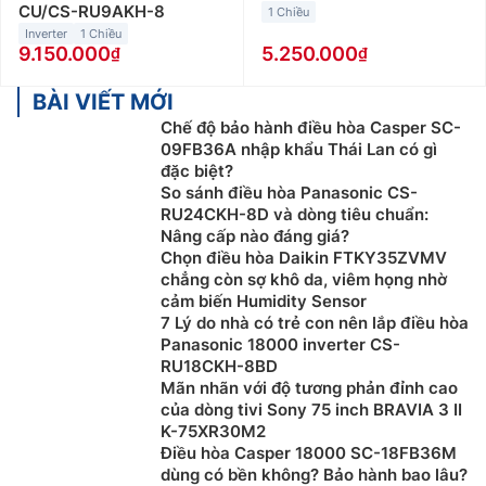
CU/CS-RU9AKH-8
1 Chiều
Inverter
1 Chiều
9.150.000
5.250.000
BÀI VIẾT MỚI
Chế độ bảo hành điều hòa Casper SC-
09FB36A nhập khẩu Thái Lan có gì
đặc biệt?
So sánh điều hòa Panasonic CS-
RU24CKH-8D và dòng tiêu chuẩn:
Nâng cấp nào đáng giá?
Chọn điều hòa Daikin FTKY35ZVMV
chẳng còn sợ khô da, viêm họng nhờ
cảm biến Humidity Sensor
7 Lý do nhà có trẻ con nên lắp điều hòa
Panasonic 18000 inverter CS-
RU18CKH-8BD
Mãn nhãn với độ tương phản đỉnh cao
của dòng tivi Sony 75 inch BRAVIA 3 II
K-75XR30M2
Điều hòa Casper 18000 SC-18FB36M
dùng có bền không? Bảo hành bao lâu?