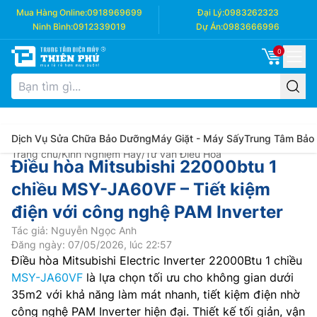
Mua Hàng Online:
0918969699
Đại Lý:
0983262323
Ninh Bình:
0912339019
Dự Án:
0983666996
0
Dịch Vụ Sửa Chữa Bảo Dưỡng
Máy Giặt - Máy Sấy
Trung Tâm Bảo
Trang chủ
/
Kinh Nghiệm Hay
/
Tư vấn Điều Hòa
Điều hòa Mitsubishi 22000btu 1
chiều MSY-JA60VF – Tiết kiệm
điện với công nghệ PAM Inverter
Tác giả: Nguyễn Ngọc Anh
Đăng ngày: 07/05/2026, lúc 22:57
Điều hòa Mitsubishi Electric Inverter 22000Btu 1 chiều
MSY-JA60VF
là lựa chọn tối ưu cho không gian dưới
35m2 với khả năng làm mát nhanh, tiết kiệm điện nhờ
công nghệ PAM Inverter hiện đại. Thiết kế tối giản, vận