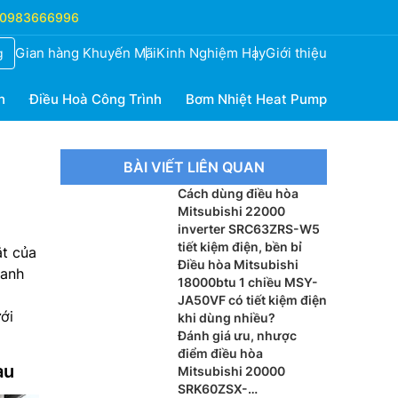
0983666996
Gian hàng Khuyến Mãi
Kinh Nghiệm Hay
Giới thiệu
g
h
Điều Hoà Công Trình
Bơm Nhiệt Heat Pump
BÀI VIẾT LIÊN QUAN
Cách dùng điều hòa
Mitsubishi 22000
inverter SRC63ZRS-W5
tiết kiệm điện, bền bỉ
t của
Điều hòa Mitsubishi
hanh
18000btu 1 chiều MSY-
JA50VF có tiết kiệm điện
ới
khi dùng nhiều?
Đánh giá ưu, nhược
điểm điều hòa
au
Mitsubishi 20000
SRK60ZSX-