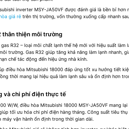
subishi inverter MSY-JA50VF được đánh giá là bền bỉ hơn 
hòa giá rẻ
trên thị trường, vốn thường xuống cấp nhanh sau
 thân thiện môi trường
s R32 – loại môi chất lạnh thế hệ mới với hiệu suất làm 
 môi trường. Gas R32 giúp tăng khả năng làm lạnh nhanh, g
 hạn chế tác động đến hiệu ứng nhà kính.
p điều hòa Mitsubishi 18000 đáp ứng tốt xu hướng tiết ki
đồng thời mang lại hiệu quả làm lạnh sâu và ổn định hơn tr
 và chi phí điện thực tế
5,00 W/W, điều hòa Mitsubishi 18000 MSY-JA50VF mang lại 
giúp tối ưu hóa chi phí điện hàng tháng. Công suất tiêu thụ
máy vận hành ổn định trong thời gian dài.