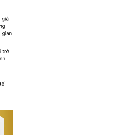
 giá
ăng
 gian
 trở
ạnh
tế