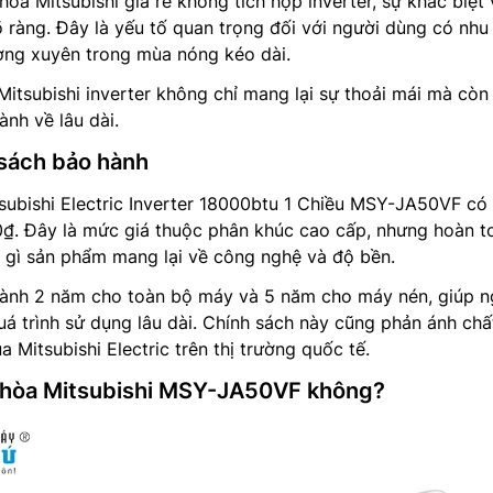
òa Mitsubishi giá rẻ không tích hợp inverter, sự khác biệt 
õ ràng. Đây là yếu tố quan trọng đối với người dùng có nhu
ờng xuyên trong mùa nóng kéo dài.
Mitsubishi inverter không chỉ mang lại sự thoải mái mà còn
ành về lâu dài.
 sách bảo hành
tsubishi Electric Inverter 18000btu 1 Chiều MSY-JA50VF c
0₫. Đây là mức giá thuộc phân khúc cao cấp, nhưng hoàn t
 gì sản phẩm mang lại về công nghệ và độ bền.
ành 2 năm cho toàn bộ máy và 5 năm cho máy nén, giúp n
á trình sử dụng lâu dài. Chính sách này cũng phản ánh chấ
a Mitsubishi Electric trên thị trường quốc tế.
 hòa Mitsubishi MSY-JA50VF không?