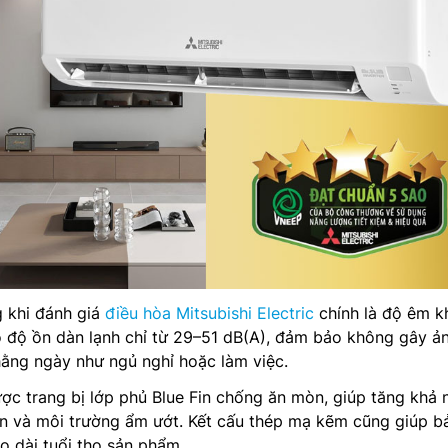
g khi đánh giá
điều hòa Mitsubishi Electric
chính là độ êm k
độ ồn dàn lạnh chỉ từ 29–51 dB(A), đảm bảo không gây ả
ằng ngày như ngủ nghỉ hoặc làm việc.
ợc trang bị lớp phủ Blue Fin chống ăn mòn, giúp tăng khả 
ển và môi trường ẩm ướt. Kết cấu thép mạ kẽm cũng giúp b
éo dài tuổi thọ sản phẩm.