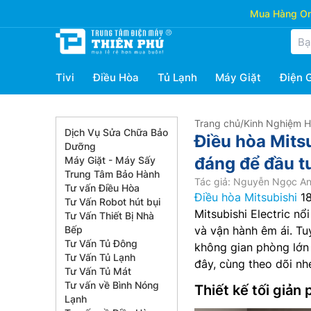
Mua Hàng Onl
Tivi
Điều Hòa
Tủ Lạnh
Máy Giặt
Điện 
Trang chủ
/
Kinh Nghiệm 
Dịch Vụ Sửa Chữa Bảo
Điều hòa Mit
Dưỡng
đáng để đầu t
Máy Giặt - Máy Sấy
Trung Tâm Bảo Hành
Tác giả: Nguyễn Ngọc A
Tư vấn Điều Hòa
Điều hòa Mitsubishi
18
Tư Vấn Robot hút bụi
Mitsubishi Electric nổ
Tư Vấn Thiết Bị Nhà
Bếp
và vận hành êm ái. Tu
Tư Vấn Tủ Đông
không gian phòng lớn 
Tư Vấn Tủ Lạnh
đây, cùng theo dõi nh
Tư Vấn Tủ Mát
Tư vấn về Bình Nóng
Thiết kế tối giản
Lạnh