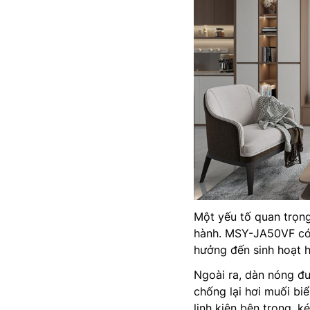
Một yếu tố quan trọn
hành. MSY-JA50VF có 
hưởng đến sinh hoạt h
Ngoài ra, dàn nóng đư
chống lại hơi muối bi
linh kiện bên trong, k