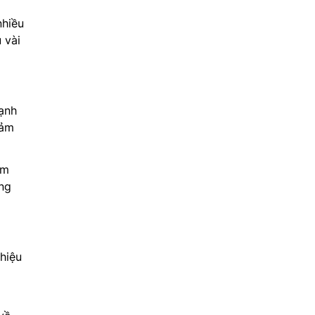
nhiều
 vài
lạnh
iảm
ệm
ong
hiệu