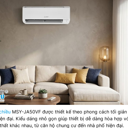
chiều
MSY-JA50VF được thiết kế theo phong cách tối giản 
ện đại. Kiểu dáng nhỏ gọn giúp thiết bị dễ dàng hòa hợp v
thất khác nhau, từ căn hộ chung cư đến nhà phố hiện đại.