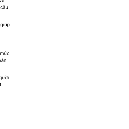
về
 cầu
 giúp
ó mức
oàn
gười
t