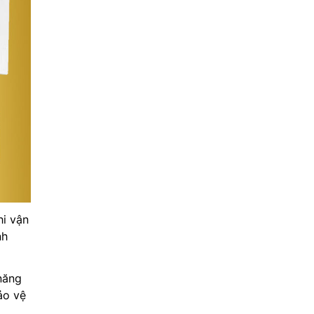
hi vận
nh
năng
ảo vệ