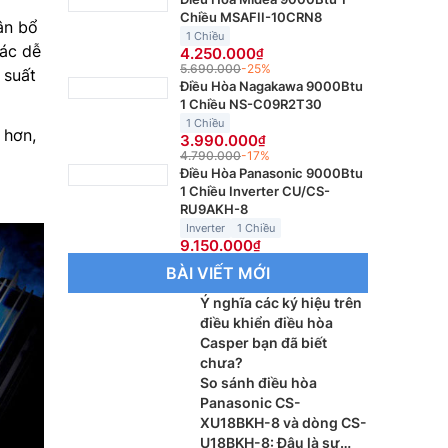
Chiều MSAFII-10CRN8
ân bổ
1 Chiều
iác dễ
4.250.000
5.690.000
-25%
 suất
Điều Hòa Nagakawa 9000Btu
1 Chiều NS-C09R2T30
1 Chiều
 hơn,
3.990.000
4.790.000
-17%
Điều Hòa Panasonic 9000Btu
1 Chiều Inverter CU/CS-
RU9AKH-8
Inverter
1 Chiều
9.150.000
BÀI VIẾT MỚI
Ý nghĩa các ký hiệu trên
điều khiển điều hòa
Casper bạn đã biết
chưa?
So sánh điều hòa
Panasonic CS-
XU18BKH-8 và dòng CS-
U18BKH-8: Đâu là sự