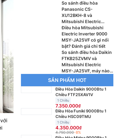
W/SRC60ZSX-W3
So sánh điều hòa
Panasonic CS-
XU12BKH-8 và
Mitsubishi Electric
MSY-JA35VF, máy nào
Điều hòa Mitsubishi
đáng dùng hơn?
Electric Inverter 9000
MSY-JA25VF có gì nổi
bật? Đánh giá chi tiết
So sánh điều hòa Daikin
FTKB25ZVMV và
Mitsubishi Electric
MSY-JA25VF, máy nào
tốt nhất 2026?
SẢN PHẨM HOT
Điều Hòa Daikin 9000Btu 1
Chiều FTF25XAV1V
1 Chiều
7.350.000
Điều Hòa Funiki 9000Btu 1
Chiều HSC09TMU
với
1 Chiều
ới
4.350.000
4.750.000
-8%
Điều Hòa Midea 9000Btu 1