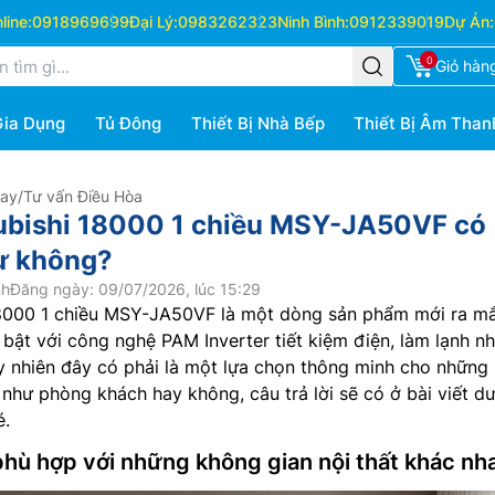
ine:
0918969699
Đại Lý:
0983262323
Ninh Bình:
0912339019
Dự Án:
0
Giỏ hàn
Gia Dụng
Tủ Đông
Thiết Bị Nhà Bếp
Thiết Bị Âm Than
Hay
/
Tư vấn Điều Hòa
subishi 18000 1 chiều MSY-JA50VF có
ư không?
nh
Đăng ngày: 09/07/2026, lúc 15:29
000 1 chiều MSY-JA50VF là một dòng sản phẩm mới ra mắ
i bật với công nghệ PAM Inverter tiết kiệm điện, làm lạnh n
y nhiên đây có phải là một lựa chọn thông minh cho những
như phòng khách hay không, câu trả lời sẽ có ở bài viết dư
é.
 phù hợp với những không gian nội thất khác nh