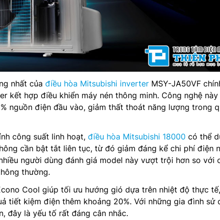
ọng nhất của
điều hòa Mitsubishi inverter
MSY-JA50VF chính
er kết hợp điều khiển máy nén thông minh. Công nghệ này
98% nguồn điện đầu vào, giảm thất thoát năng lượng trong 
nh công suất linh hoạt,
điều hòa Mitsubishi 18000
có thể du
ông cần bật tắt liên tục, từ đó giảm đáng kể chi phí điện 
nhiều người dùng đánh giá model này vượt trội hơn so với 
thông thường.
cono Cool giúp tối ưu hướng gió dựa trên nhiệt độ thực tế
uả tiết kiệm điện thêm khoảng 20%. Với những gia đình sử
, đây là yếu tố rất đáng cân nhắc.