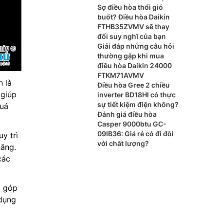
khác biệt?
Sợ điều hòa thổi gió
buốt? Điều hòa Daikin
FTHB35ZVMV sẽ thay
đổi suy nghĩ của bạn
Giải đáp những câu hỏi
thường gặp khi mua
điều hòa Daikin 24000
FTKM71AVMV
 là
Điều hòa Gree 2 chiều
 giúp
inverter BD18HI có thực
sự tiết kiệm điện không?
quá
Đánh giá điều hòa
Casper 9000btu GC-
09IB36: Giá rẻ có đi đôi
y trì
với chất lượng?
năng.
các
, góp
 dụng