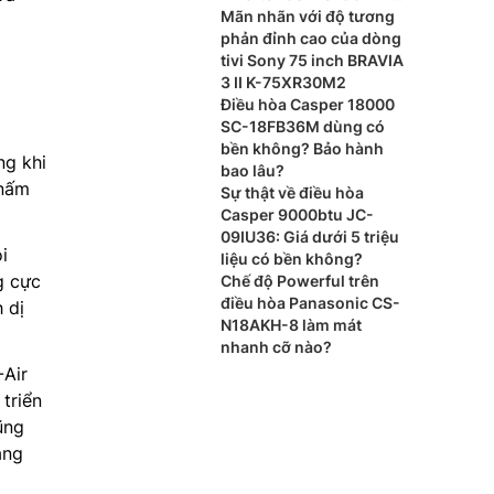
8BD
Mãn nhãn với độ tương
phản đỉnh cao của dòng
tivi Sony 75 inch BRAVIA
3 II K-75XR30M2
Điều hòa Casper 18000
SC-18FB36M dùng có
bền không? Bảo hành
ng khi
bao lâu?
 nấm
Sự thật về điều hòa
Casper 9000btu JC-
09IU36: Giá dưới 5 triệu
i
liệu có bền không?
g cực
Chế độ Powerful trên
điều hòa Panasonic CS-
 dị
N18AKH-8 làm mát
nhanh cỡ nào?
Air
triển
ũng
ăng