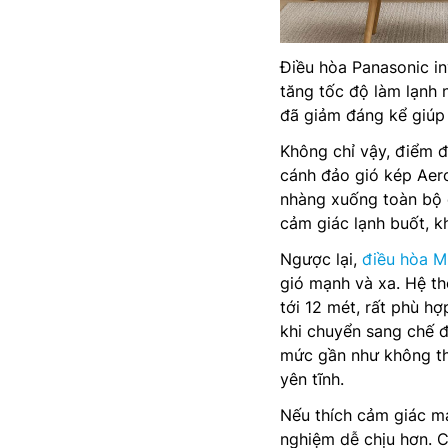
Điều hòa Panasonic i
tăng tốc độ làm lạnh 
đã giảm đáng kể giúp 
Không chỉ vậy, điểm 
cánh đảo gió kép Aero
nhàng xuống toàn bộ c
cảm giác lạnh buốt, k
Ngược lại,
điều hòa Mi
gió mạnh và xa. Hệ thố
tới 12 mét, rất phù h
khi chuyển sang chế đ
mức gần như không thể
yên tĩnh.
Nếu thích cảm giác mát
nghiệm dễ chịu hơn. C