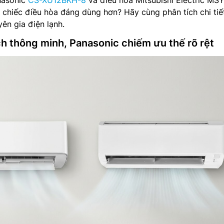
nasonic
CS-XU12BKH-8
và điều hòa Mitsubishi Electric MSY
 chiếc điều hòa đáng dùng hơn? Hãy cùng phân tích chi tiế
ên gia điện lạnh.
ích thông minh, Panasonic chiếm ưu thế rõ rệt