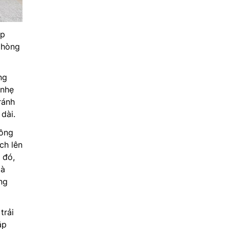
úp
 phòng
ng
 nhẹ
ránh
dài.
uồng
ch lên
 đó,
là
ng
trải
ắp