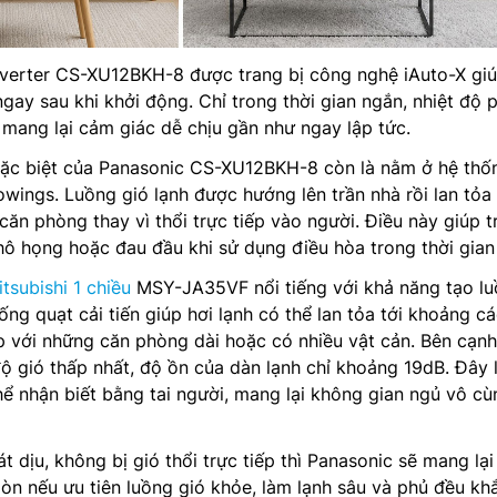
nverter CS-XU12BKH-8 được trang bị công nghệ iAuto-X gi
ngay sau khi khởi động. Chỉ trong thời gian ngắn, nhiệt độ
mang lại cảm giác dễ chịu gần như ngay lập tức.
đặc biệt của Panasonic CS-XU12BKH-8 còn là nằm ở hệ thố
wings. Luồng gió lạnh được hướng lên trần nhà rồi lan tỏa
ăn phòng thay vì thổi trực tiếp vào người. Điều này giúp t
hô họng hoặc đau đầu khi sử dụng điều hòa trong thời gian 
tsubishi 1 chiều
MSY-JA35VF nổi tiếng với khả năng tạo l
ng quạt cải tiến giúp hơi lạnh có thể lan tỏa tới khoảng cá
ợp với những căn phòng dài hoặc có nhiều vật cản. Bên cạnh
ộ gió thấp nhất, độ ồn của dàn lạnh chỉ khoảng 19dB. Đây 
 nhận biết bằng tai người, mang lại không gian ngủ vô cù
 dịu, không bị gió thổi trực tiếp thì Panasonic sẽ mang lại 
òn nếu ưu tiên luồng gió khỏe, làm lạnh sâu và phủ đều kh