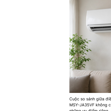
Cuộc so sánh giữa đi
MSY-JA35VF không có 
những ưu điểm riêng.