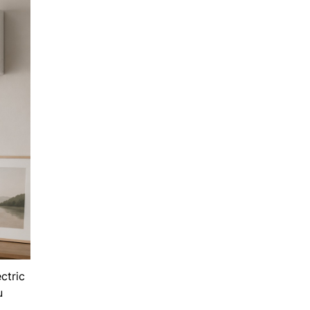
ctric
u