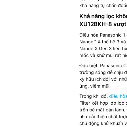
khả năng tự chẩn đoán 
Khả năng lọc khô
XU12BKH-8 vượt 
Điều hòa Panasonic 1
Nanoe™ X thế hệ 3 và
Nanoe X Gen 3 liên tụ
mốc và khử mùi rất hi
Đặc biệt, Panasonic 
trường sống dễ chịu đ
kỳ hữu ích đối với nh
ứng, viêm mũi.
Trong khi đó,
điều hòa
Filter kết hợp lớp lọc
trên bề mặt dàn lạnh.
như cải thiện chất lư
chủ động khử khuẩn v