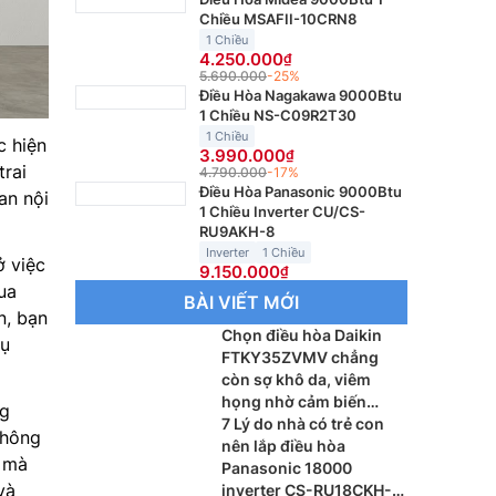
Chiều MSAFII-10CRN8
1 Chiều
4.250.000
5.690.000
-25%
Điều Hòa Nagakawa 9000Btu
1 Chiều NS-C09R2T30
1 Chiều
 hiện
3.990.000
rai
4.790.000
-17%
Điều Hòa Panasonic 9000Btu
an nội
1 Chiều Inverter CU/CS-
RU9AKH-8
Inverter
1 Chiều
 việc
9.150.000
ua
BÀI VIẾT MỚI
n, bạn
Chọn điều hòa Daikin
hụ
FTKY35ZVMV chẳng
còn sợ khô da, viêm
họng nhờ cảm biến
ng
Humidity Sensor
7 Lý do nhà có trẻ con
không
nên lắp điều hòa
h mà
Panasonic 18000
và
inverter CS-RU18CKH-