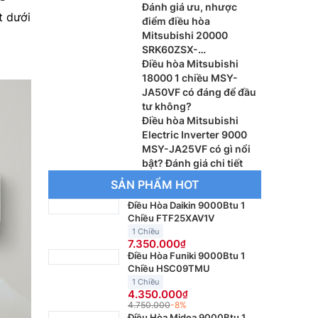
-
Đánh giá ưu, nhược
t dưới
điểm điều hòa
Mitsubishi 20000
SRK60ZSX-
W/SRC60ZSX-W3
Điều hòa Mitsubishi
18000 1 chiều MSY-
JA50VF có đáng để đầu
tư không?
Điều hòa Mitsubishi
Electric Inverter 9000
MSY-JA25VF có gì nổi
bật? Đánh giá chi tiết
SẢN PHẨM HOT
Điều Hòa Daikin 9000Btu 1
Chiều FTF25XAV1V
1 Chiều
7.350.000
Điều Hòa Funiki 9000Btu 1
Chiều HSC09TMU
1 Chiều
4.350.000
4.750.000
-8%
Điều Hòa Midea 9000Btu 1