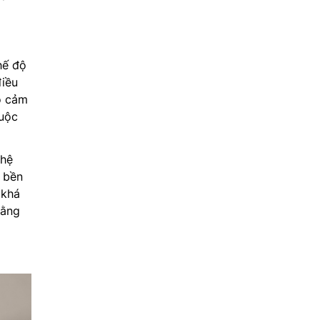
hế độ
điều
o cảm
huộc
ghệ
h bền
 khá
bằng