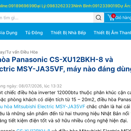
ine:
0918969699
Đại Lý:
0983262323
Ninh Bình:
0912339019
Dự Án:
0
Giỏ hàn
Gia Dụng
Tủ Đông
Thiết Bị Nhà Bếp
Thiết Bị Âm Than
Hay
/
Tư vấn Điều Hòa
 hòa Panasonic CS-XU12BKH-8 và
ectric MSY-JA35VF, máy nào đáng dùn
ng ngày: 08/07/2026, lúc 13:32
t chiếc điều hòa inverter 12000btu thuộc phân khúc cận c
ặc phòng khách có diện tích từ 15 – 20m2, điều hòa Panas
ều hòa Mitsubishi Electric MSY-JA35VF
chắc chắn là hai cái
ều là những sản phẩm đến từ hai thương hiệu Nhật Bản nổi 
ăng tiết kiệm điện tốt và sở hữu nhiều công nghệ hiện đại.