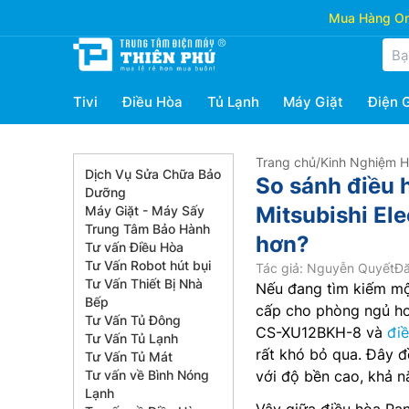
Mua Hàng Onl
Tivi
Điều Hòa
Tủ Lạnh
Máy Giặt
Điện 
Trang chủ
/
Kinh Nghiệm 
Dịch Vụ Sửa Chữa Bảo
So sánh điều
Dưỡng
Mitsubishi El
Máy Giặt - Máy Sấy
Trung Tâm Bảo Hành
hơn?
Tư vấn Điều Hòa
Tư Vấn Robot hút bụi
Tác giả: Nguyễn Quyết
Đă
Tư Vấn Thiết Bị Nhà
Nếu đang tìm kiếm mộ
Bếp
cấp cho phòng ngủ ho
Tư Vấn Tủ Đông
CS-XU12BKH-8 và
đi
Tư Vấn Tủ Lạnh
rất khó bỏ qua. Đây đ
Tư Vấn Tủ Mát
Tư vấn về Bình Nóng
với độ bền cao, khả n
Lạnh