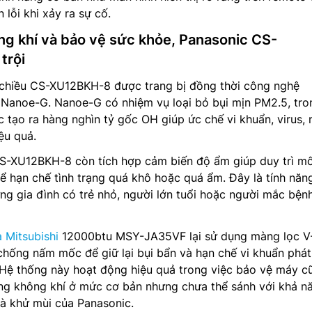
lỗi khi xảy ra sự cố.
ng khí và bảo vệ sức khỏe, Panasonic CS-
trội
 chiều CS-XU12BKH-8 được trang bị đồng thời công nghệ
 Nanoe-G. Nanoe-G có nhiệm vụ loại bỏ bụi mịn PM2.5, tro
c tạo ra hàng nghìn tỷ gốc OH giúp ức chế vi khuẩn, virus,
ệu quả.
CS-XU12BKH-8 còn tích hợp cảm biến độ ẩm giúp duy trì mô
ể hạn chế tình trạng quá khô hoặc quá ẩm. Đây là tính năn
ững gia đình có trẻ nhỏ, người lớn tuổi hoặc người mắc bệnh
 Mitsubishi
12000btu MSY-JA35VF lại sử dụng màng lọc V-
 chống nấm mốc để giữ lại bụi bẩn và hạn chế vi khuẩn phát 
 Hệ thống này hoạt động hiệu quả trong việc bảo vệ máy c
ợng không khí ở mức cơ bản nhưng chưa thể sánh với khả n
à khử mùi của Panasonic.