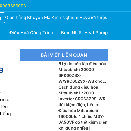
0983666996
Gian hàng Khuyến Mãi
Kinh Nghiệm Hay
Giới thiệu
g
h
Điều Hoà Công Trình
Bơm Nhiệt Heat Pump
BÀI VIẾT LIÊN QUAN
5 Lý do nên lắp điều hòa
g
Mitsubishi 20000
SRK60ZSX-
W/SRC60ZSX-W3 cho
phòng khách
Cách dùng điều hòa
ao
Mitsubishi 22000
inverter SRC63ZRS-W5
onic
tiết kiệm điện, bền bỉ
 tên
Điều hòa Mitsubishi
tiếng
18000btu 1 chiều MSY-
JA50VF có tiết kiệm điện
khi dùng nhiều?