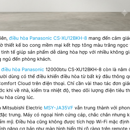
tiên,
điều hòa Panasonic CS-XU12BKH-8
mang đến cảm giác
ờ thiết kế bo cong mềm mại kết hợp tông màu trắng ngọc t
 tinh tế giúp sản phẩm dễ dàng hòa hợp với nhiều không gi
ng ngủ đến phòng khách.
a
điều hòa Panasonic
12000btu CS-XU12BKH-8 còn là nằm ở
gười dùng có thể điều khiển điều hòa từ bất kỳ đâu thông q
mfort Cloud trên điện thoại. Chỉ cần vài thao tác đơn giả
c khi về nhà, kiểm tra nhiệt độ, theo dõi lượng điện tiêu t
ều hòa cùng lúc.
 Mitsubishi Electric
MSY-JA35VF
vẫn trung thành với pho
n đặc trưng. Máy có ngoại hình cứng cáp, chắc chắn nhưng 
hẩm mỹ. Điều hòa cũng không được tích hợp Wi-Fi mặc địn
ính năng cơ bản như màn hình hiển thị rõ ràng trên remote 