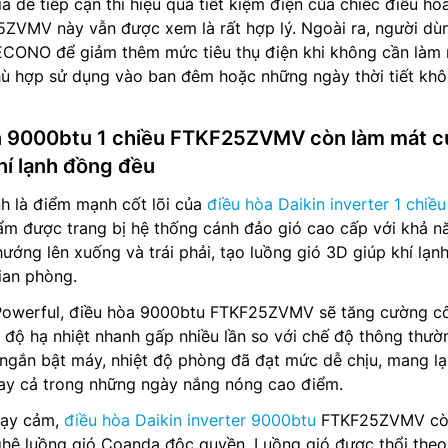
á dễ tiếp cận thì hiệu quả tiết kiệm điện của chiếc điều hò
5ZVMV này vẫn được xem là rất hợp lý. Ngoài ra, người dù
 ECONO để giảm thêm mức tiêu thụ điện khi không cần làm
hù hợp sử dụng vào ban đêm hoặc những ngày thời tiết kh
in 9000btu 1 chiều FTKF25ZVMV còn làm mát 
hí lạnh đồng đều
h là điểm mạnh cốt lõi của
điều hòa Daikin inverter 1 chiều
 được trang bị hệ thống cánh đảo gió cao cấp với khả n
ướng lên xuống và trái phải, tạo luồng gió 3D giúp khí lạn
ian phòng.
 Powerful, điều hòa 9000btu FTKF25ZVMV sẽ tăng cường c
c độ hạ nhiệt nhanh gấp nhiều lần so với chế độ thông thườ
 ngắn bật máy, nhiệt độ phòng đã đạt mức dễ chịu, mang l
gay cả trong những ngày nắng nóng cao điểm.
hạy cảm,
điều hòa Daikin inverter 9000btu
FTKF25ZVMV cò
ghệ luồng gió Coanda độc quyền. Luồng gió được thổi the