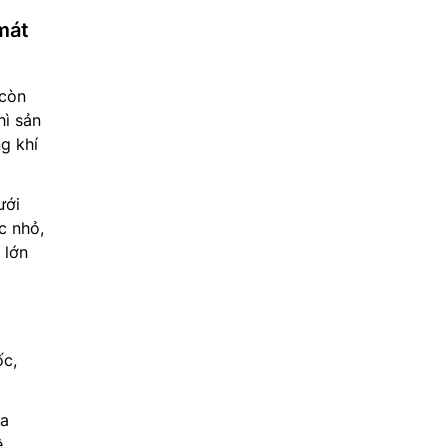
mát
 còn
ì sản
g khí
ưới
c nhỏ,
 lớn
ốc,
ủa
ệ