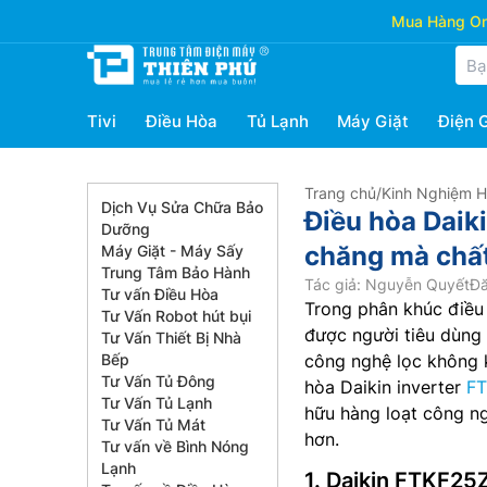
Mua Hàng Onl
Tivi
Điều Hòa
Tủ Lạnh
Máy Giặt
Điện 
Trang chủ
/
Kinh Nghiệm 
Dịch Vụ Sửa Chữa Bảo
Điều hòa Daik
Dưỡng
chăng mà chất
Máy Giặt - Máy Sấy
Trung Tâm Bảo Hành
Tác giả: Nguyễn Quyết
Đă
Tư vấn Điều Hòa
Trong phân khúc điều 
Tư Vấn Robot hút bụi
được người tiêu dùng 
Tư Vấn Thiết Bị Nhà
Bếp
công nghệ lọc không k
Tư Vấn Tủ Đông
hòa Daikin inverter
F
Tư Vấn Tủ Lạnh
hữu hàng loạt công ng
Tư Vấn Tủ Mát
hơn.
Tư vấn về Bình Nóng
Lạnh
1. Daikin FTKF25