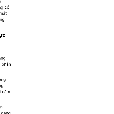
a
ng có
 mát
ông
cực
ăng
h phân
ông
ng.
ại cảm
n
o dạng