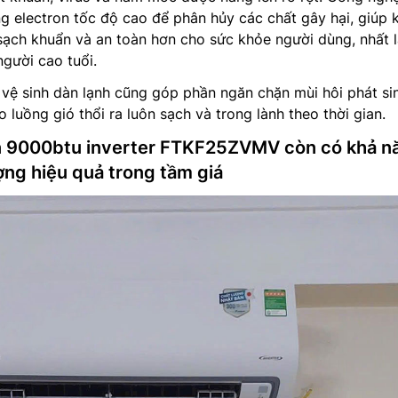
 electron tốc độ cao để phân hủy các chất gây hại, giúp 
sạch khuẩn và an toàn hơn cho sức khỏe người dùng, nhất l
người cao tuổi.
ự vệ sinh dàn lạnh cũng góp phần ngăn chặn mùi hôi phát si
 luồng gió thổi ra luôn sạch và trong lành theo thời gian.
in 9000btu inverter FTKF25ZVMV còn có khả n
ợng hiệu quả trong tầm giá