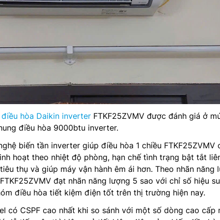
,
điều hòa Daikin inverter
FTKF25ZVMV được đánh giá ở mứ
hung điều hòa 9000btu inverter.
nghệ biến tần inverter giúp điều hòa 1 chiều FTKF25ZVMV 
inh hoạt theo nhiệt độ phòng, hạn chế tình trạng bật tắt liên
tiêu thụ và giúp máy vận hành êm ái hơn. Theo nhãn năng 
 FTKF25ZVMV đạt nhãn năng lượng 5 sao với chỉ số hiệu su
m điều hòa tiết kiệm điện tốt trên thị trường hiện nay.
el có CSPF cao nhất khi so sánh với một số dòng cao cấp 