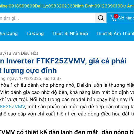
ine:
0918969699
Đại Lý:
0983262323
Ninh Bình:
0912339019
Dự Án:
0
Giỏ hàn
Gia Dụng
Tủ Đông
Thiết Bị Nhà Bếp
Thiết Bị Âm Than
Hay
/
Tư vấn Điều Hòa
in Inverter FTKF25ZVMV, giá cả phải
 lượng cực đỉnh
ng ngày: 17/12/2025, lúc 13:37
hòa 1 chiều dành cho phòng nhỏ, Daikin luôn là thương hiệ
Việt đánh giá cao nhờ độ bền, khả năng làm mát ổn định v
hí vượt trội. Nổi bật trong các model bán chạy hiện nay là
TKF25ZVMV
, một sản phẩm có mức giá dễ tiếp cận nhưng lạ
hệ cao cấp vốn chỉ xuất hiện trên các dòng điều hòa đắt t
ZVMV có thiết kế dàn lạnh đẹp mắt, dàn nóng 