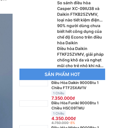
So sánh điều hòa
Casper XC-09IU38 và
Daikin FTKB25ZVMV,
loại nào tiết kiệm điện
tốt hơn?
90% người dùng chưa
biết hết công dụng của
chế độ Econo trên điều
hòa Daikin
Điều hòa Daikin
FTKF25ZVMV, giải pháp
chống khô da và nghẹt
mũi cho trẻ nhỏ khi nằm
điều hòa
SẢN PHẨM HOT
Điều Hòa Daikin 9000Btu 1
Chiều FTF25XAV1V
1 Chiều
7.350.000
Điều Hòa Funiki 9000Btu 1
Chiều HSC09TMU
1 Chiều
4.350.000
4.750.000
-8%
Điều Hòa Midea 9000Btu 1