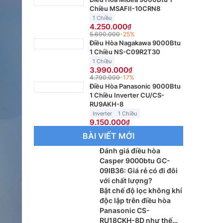
Chiều MSAFII-10CRN8
1 Chiều
4.250.000
5.690.000
-25%
Điều Hòa Nagakawa 9000Btu
1 Chiều NS-C09R2T30
1 Chiều
3.990.000
4.790.000
-17%
Điều Hòa Panasonic 9000Btu
1 Chiều Inverter CU/CS-
RU9AKH-8
Inverter
1 Chiều
9.150.000
BÀI VIẾT MỚI
Đánh giá điều hòa
Casper 9000btu GC-
09IB36: Giá rẻ có đi đôi
với chất lượng?
Bật chế độ lọc không khí
độc lập trên điều hòa
Panasonic CS-
RU18CKH-8D như thế