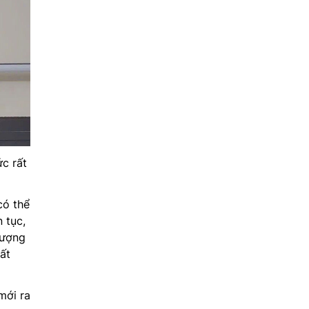
c rất
có thể
 tục,
lượng
ất
mới ra