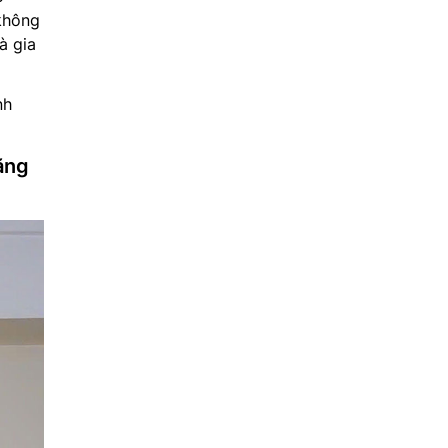
không
à gia
nh
ăng