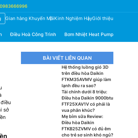
0983666996
Gian hàng Khuyến Mãi
Kinh Nghiệm Hay
Giới thiệu
g
h
Điều Hoà Công Trình
Bơm Nhiệt Heat Pump
BÀI VIẾT LIÊN QUAN
Hệ thống luồng gió 3D
trên điều hòa Daikin
FTKM35AVMV giúp làm
lạnh đều ra sao?
u
Tài chính dưới 8 triệu:
à
Điều hòa Daikin 9000btu
 điều
FTF25XAV1V có phải là
i sở
vua phân khúc?
Mẹ bỉm sữa Review:
iền
Điều hòa Daikin
FTKB25ZVMV có đủ êm
cho trẻ sơ sinh khó ngủ?
bền