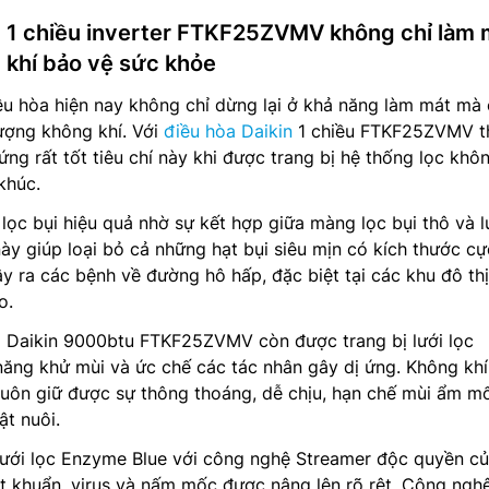
in 1 chiều inverter FTKF25ZVMV không chỉ làm 
 khí bảo vệ sức khỏe
ều hòa hiện nay không chỉ dừng lại ở khả năng làm mát mà
ượng không khí. Với
điều hòa Daikin
1 chiều FTKF25ZVMV th
ng rất tốt tiêu chí này khi được trang bị hệ thống lọc khôn
khúc.
 lọc bụi hiệu quả nhờ sự kết hợp giữa màng lọc bụi thô và l
ày giúp loại bỏ cả những hạt bụi siêu mịn có kích thước cự
y ra các bệnh về đường hô hấp, đặc biệt tại các khu đô thị
o.
a Daikin 9000btu FTKF25ZVMV còn được trang bị lưới lọc
ăng khử mùi và ức chế các tác nhân gây dị ứng. Không khí
luôn giữ được sự thông thoáng, dễ chịu, hạn chế mùi ẩm m
ật nuôi.
 lưới lọc Enzyme Blue với công nghệ Streamer độc quyền c
ệt khuẩn, virus và nấm mốc được nâng lên rõ rệt. Công ngh