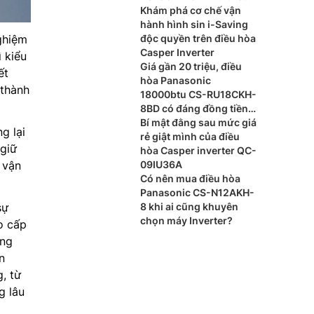
nào?
Khám phá cơ chế vận
hành hình sin i-Saving
ghiệm
độc quyền trên điều hòa
Casper Inverter
 kiểu
Giá gần 20 triệu, điều
ết
hòa Panasonic
 thành
18000btu CS-RU18CKH-
8BD có đáng đồng tiền
bát gạo?
Bí mật đằng sau mức giá
g lại
rẻ giật mình của điều
 giữ
hòa Casper inverter QC-
 vận
09IU36A
Có nên mua điều hòa
Panasonic CS-N12AKH-
sự
8 khi ai cũng khuyên
chọn máy Inverter?
o cấp
ộng
n
, từ
g lâu