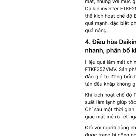
mắt, nhưng với mức gi
Daikin inverter FTKF2
thể kích hoạt chế độ
quá mạnh, đặc biệt p
quá nóng.
4. Điều hòa Daik
nhanh, phân bổ k
Hiệu quả làm mát chín
FTKF25ZVMV. Sản phẩm
đảo gió tự động bốn h
tán đều khắp không g
Khi kích hoạt chế độ
suất làm lạnh giúp tố
Chỉ sau một thời gian
giác mát mẻ rõ rệt n
Đối với người dùng n
được trang bị công n