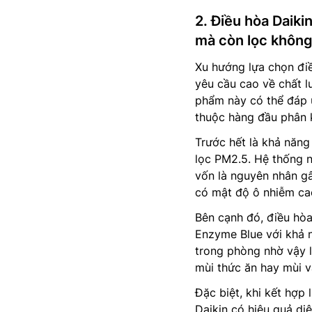
2. Điều hòa Daik
mà còn lọc không
Xu hướng lựa chọn đi
yêu cầu cao về chất l
phẩm này có thể đáp ứ
thuộc hàng đầu phân 
Trước hết là khả năng
lọc PM2.5. Hệ thống n
vốn là nguyên nhân gâ
có mật độ ô nhiễm ca
Bên cạnh đó, điều hò
Enzyme Blue với khả n
trong phòng nhờ vậy 
mùi thức ăn hay mùi v
Đặc biệt, khi kết hợp
Daikin có hiệu quả di