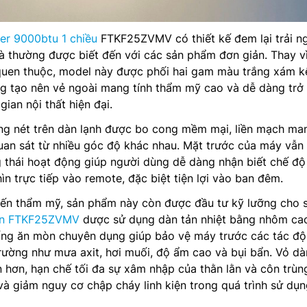
ter 9000btu 1 chiều
FTKF25ZVMV có thiết kế đem lại trải n
 là thường được biết đến với các sản phẩm đơn giản. Thay vì
quen thuộc, model này được phối hai gam màu trắng xám k
ng tạo nên vẻ ngoài mang tính thẩm mỹ cao và dễ dàng trở
ian nội thất hiện đại.
ng nét trên dàn lạnh được bo cong mềm mại, liền mạch man
quan sát từ nhiều góc độ khác nhau. Mặt trước của máy vẫn
g thái hoạt động giúp người dùng dễ dàng nhận biết chế độ
n trực tiếp vào remote, đặc biệt tiện lợi vào ban đêm.
đến thẩm mỹ, sản phẩm này còn được đầu tư kỹ lưỡng cho 
kin FTKF25ZVMV
dược sử dụng dàn tản nhiệt bằng nhôm ca
hống ăn mòn chuyên dụng giúp bảo vệ máy trước các tác đ
rường như mưa axit, hơi muối, độ ẩm cao và bụi bẩn. Vỏ dà
n hơn, hạn chế tối đa sự xâm nhập của thằn lằn và côn trùng
và giảm nguy cơ chập cháy linh kiện trong quá trình sử dụn