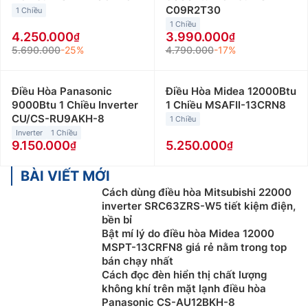
C09R2T30
1 Chiều
1 Chiều
4.250.000
3.990.000
5.690.000
-25%
4.790.000
-17%
Điều Hòa Panasonic
Điều Hòa Midea 12000Btu
9000Btu 1 Chiều Inverter
1 Chiều MSAFII-13CRN8
CU/CS-RU9AKH-8
1 Chiều
Inverter
1 Chiều
9.150.000
5.250.000
BÀI VIẾT MỚI
Cách dùng điều hòa Mitsubishi 22000
inverter SRC63ZRS-W5 tiết kiệm điện,
bền bỉ
Bật mí lý do điều hòa Midea 12000
MSPT-13CRFN8 giá rẻ nằm trong top
bán chạy nhất
Cách đọc đèn hiển thị chất lượng
không khí trên mặt lạnh điều hòa
Panasonic CS-AU12BKH-8