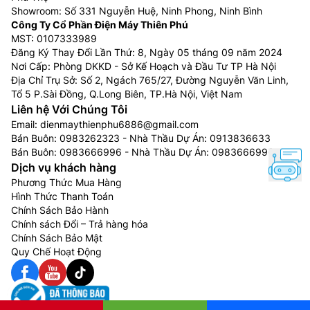
Showroom: Số 331 Nguyễn Huệ, Ninh Phong, Ninh Bình
Công Ty Cổ Phần Điện Máy Thiên Phú
MST: 0107333989
Đăng Ký Thay Đổi Lần Thứ: 8, Ngày 05 tháng 09 năm 2024
Nơi Cấp: Phòng DKKD - Sở Kế Hoạch và Đầu Tư TP Hà Nội
Địa Chỉ Trụ Sở: Số 2, Ngách 765/27, Đường Nguyễn Văn Linh,
Tổ 5 P.Sài Đồng, Q.Long Biên, TP.Hà Nội, Việt Nam
Liên hệ Với Chúng Tôi
Email:
dienmaythienphu6886@gmail.com
Bán Buôn:
0983262323
- Nhà Thầu Dự Án:
0913836633
Bán Buôn:
0983666996
- Nhà Thầu Dự Án:
0983666996
Dịch vụ khách hàng
Phương Thức Mua Hàng
Hình Thức Thanh Toán
Chính Sách Bảo Hành
Chính sách Đổi – Trả hàng hóa
Chính Sách Bảo Mật
Quy Chế Hoạt Động