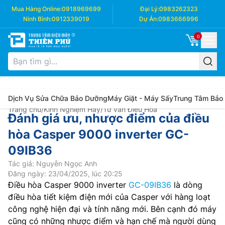
Mua Hàng Online:
0918969699
Đại Lý:
0983262323
Ninh Bình:
0912339019
Dự Án:
0983666996
0
Dịch Vụ Sửa Chữa Bảo Dưỡng
Máy Giặt - Máy Sấy
Trung Tâm Bảo
Trang chủ
/
Kinh Nghiệm Hay
/
Tư vấn Điều Hòa
Đánh giá ưu, nhược điểm của điều
hòa Casper 9000 inverter GC-
09IB36
Tác giả: Nguyễn Ngọc Anh
Đăng ngày: 23/04/2025, lúc 20:25
Điều hòa Casper 9000 inverter
GC-09IB36
là dòng
điều hòa tiết kiệm điện mới của Casper với hàng loạt
công nghệ hiện đại và tính năng mới. Bên cạnh đó máy
cũng có những nhược điểm và hạn chế mà người dùng