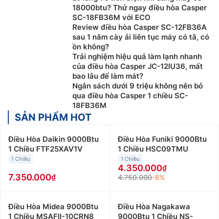
18000btu? Thử ngay điều hòa Casper
SC-18FB36M với ECO
Review điều hòa Casper SC-12FB36A
sau 1 năm cày ải liên tục máy có tã, có
ồn không?
Trải nghiệm hiệu quả làm lạnh nhanh
của điều hòa Casper JC-12IU36, mất
bao lâu để làm mát?
Ngân sách dưới 9 triệu không nên bỏ
qua điều hòa Casper 1 chiều SC-
18FB36M
SẢN PHẨM HOT
Điều Hòa Daikin 9000Btu
Điều Hòa Funiki 9000Btu
1 Chiều FTF25XAV1V
1 Chiều HSC09TMU
1 Chiều
1 Chiều
4.350.000
7.350.000
4.750.000
-8%
Điều Hòa Midea 9000Btu
Điều Hòa Nagakawa
1 Chiều MSAFII-10CRN8
9000Btu 1 Chiều NS-