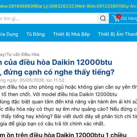
ine:
0918969699
Đại Lý:
0983262323
Ninh Bình:
0912339019
Dự Án:
0
Giỏ hàn
Gia Dụng
Tủ Đông
Thiết Bị Nhà Bếp
Thiết Bị Âm Than
Hay
/
Tư vấn Điều Hòa
n của điều hòa Daikin 12000btu
đứng cạnh có nghe thấy tiếng?
ng ngày: 05/05/2026, lúc 11:52
họn điều hòa cho phòng ngủ hoặc không gian cần sự yên tĩ
u tố then chốt. Với model điều hòa Daikin 12000btu
 dùng đặc biệt quan tâm đến khả năng vận hành êm ái khi s
iếc điều hòa này có thực sự êm như quảng cáo? Nếu đứng 
thấy tiếng hay không? Bài viết dưới đây sẽ phân tích chi ti
ia để giúp bạn có câu trả lời chính xác nhất.
m ồn trên điều hòa Daikin 12000btu 1 chiều