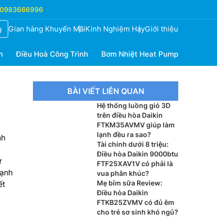
0983666996
Gian hàng Khuyến Mãi
Kinh Nghiệm Hay
Giới thiệu
g
h
Điều Hoà Công Trình
Bơm Nhiệt Heat Pump
BÀI VIẾT LIÊN QUAN
Hệ thống luồng gió 3D
trên điều hòa Daikin
FTKM35AVMV giúp làm
lạnh đều ra sao?
nh
Tài chính dưới 8 triệu:
Điều hòa Daikin 9000btu
ử
FTF25XAV1V có phải là
cạnh
vua phân khúc?
Mẹ bỉm sữa Review:
ết
Điều hòa Daikin
FTKB25ZVMV có đủ êm
cho trẻ sơ sinh khó ngủ?