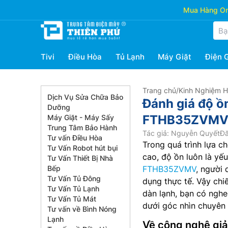
Mua Hàng Onl
Tivi
Điều Hòa
Tủ Lạnh
Máy Giặt
Điện 
Trang chủ
/
Kinh Nghiệm 
Dịch Vụ Sửa Chữa Bảo
Đánh giá độ ồ
Dưỡng
FTHB35ZVMV, 
Máy Giặt - Máy Sấy
Trung Tâm Bảo Hành
Tác giả: Nguyễn Quyết
Đă
Tư vấn Điều Hòa
Trong quá trình lựa c
Tư Vấn Robot hút bụi
cao, độ ồn luôn là yế
Tư Vấn Thiết Bị Nhà
Bếp
FTHB35ZVMV
, người
Tư Vấn Tủ Đông
dụng thực tế. Vậy ch
Tư Vấn Tủ Lạnh
dàn lạnh, bạn có nghe 
Tư Vấn Tủ Mát
dưới góc nhìn chuyên g
Tư vấn về Bình Nóng
Lạnh
Về công nghệ giả