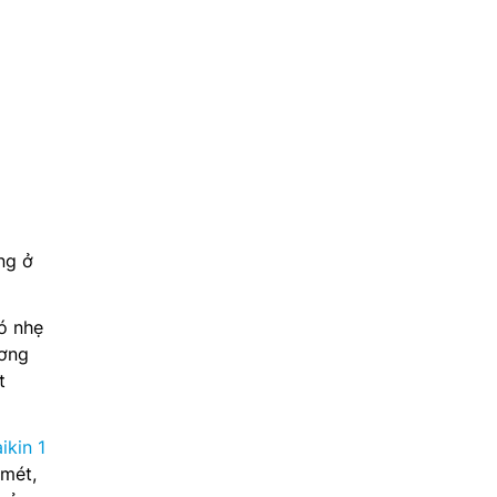
ng ở
ió nhẹ
ương
t
ikin 1
mét,