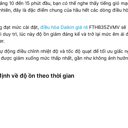
ảng 10 đến 15 phút đầu, bạn có thể nghe thấy tiếng gió m
nhiên, đây là đặc điểm chung của hầu hết các dòng điều h
g đạt mức cài đặt,
điều hòa Daikin giá rẻ
FTHB35ZVMV sẽ
i duy trì, lúc này độ ồn giảm đáng kể và trở lại mức êm ái 
er.
ự động điều chỉnh nhiệt độ và tốc độ quạt để tối ưu giấc n
n được giảm xuống mức thấp nhất, gần như không ảnh hưở
ịnh về độ ồn theo thời gian