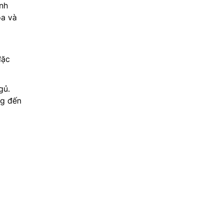
ạnh
òa và
đặc
gủ.
ng đến