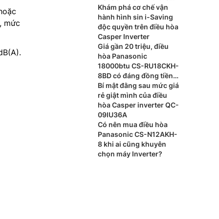
nào?
Khám phá cơ chế vận
 hoặc
hành hình sin i-Saving
m, mức
độc quyền trên điều hòa
Casper Inverter
Giá gần 20 triệu, điều
dB(A).
hòa Panasonic
18000btu CS-RU18CKH-
8BD có đáng đồng tiền
bát gạo?
Bí mật đằng sau mức giá
rẻ giật mình của điều
hòa Casper inverter QC-
09IU36A
Có nên mua điều hòa
Panasonic CS-N12AKH-
8 khi ai cũng khuyên
chọn máy Inverter?