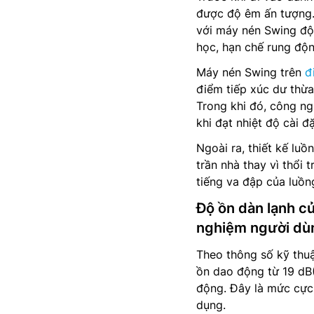
được độ êm ấn tượng.
với máy nén Swing độc
học, hạn chế rung độn
Máy nén Swing trên
đ
điểm tiếp xúc dư thừ
Trong khi đó, công ng
khi đạt nhiệt độ cài đặ
Ngoài ra, thiết kế lu
trần nhà thay vì thổi 
tiếng va đập của luồng
Độ ồn dàn lạnh c
nghiệm người dù
Theo thông số kỹ thuậ
ồn dao động từ 19 dB(
động. Đây là mức cực
dụng.