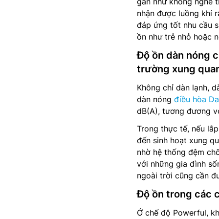
gần như không nghe th
nhận được luồng khí r
đáp ứng tốt nhu cầu s
ồn như trẻ nhỏ hoặc ng
Độ ồn dàn nóng 
trường xung qua
Không chỉ dàn lạnh, 
dàn nóng
điều hòa Dai
dB(A), tương đương v
Trong thực tế, nếu lắ
đến sinh hoạt xung qu
nhờ hệ thống đệm chốn
với những gia đình số
ngoài trời cũng cần đ
Độ ồn trong các 
Ở chế độ Powerful, kh