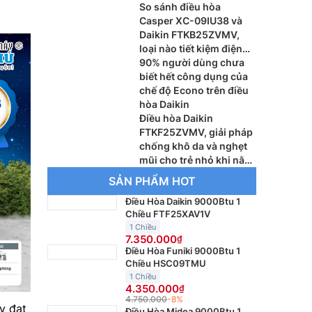
So sánh điều hòa
Casper XC-09IU38 và
Daikin FTKB25ZVMV,
loại nào tiết kiệm điện
tốt hơn?
90% người dùng chưa
biết hết công dụng của
chế độ Econo trên điều
hòa Daikin
Điều hòa Daikin
FTKF25ZVMV, giải pháp
chống khô da và nghẹt
mũi cho trẻ nhỏ khi nằm
điều hòa
SẢN PHẨM HOT
Điều Hòa Daikin 9000Btu 1
Chiều FTF25XAV1V
1 Chiều
7.350.000
Điều Hòa Funiki 9000Btu 1
Chiều HSC09TMU
1 Chiều
4.350.000
4.750.000
-8%
y đạt
Điều Hòa Midea 9000Btu 1