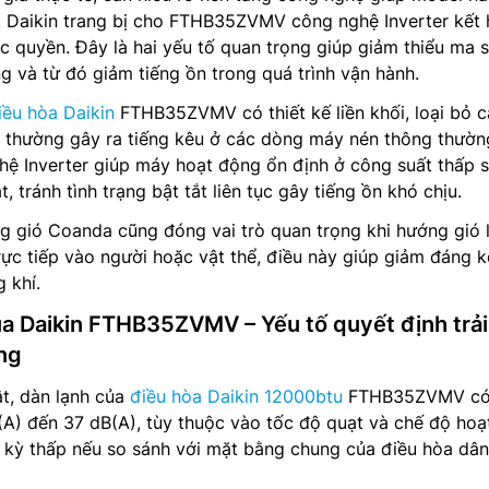
 Daikin trang bị cho FTHB35ZVMV công nghệ Inverter kết
 quyền. Đây là hai yếu tố quan trọng giúp giảm thiểu ma s
g và từ đó giảm tiếng ồn trong quá trình vận hành.
iều hòa Daikin
FTHB35ZVMV có thiết kế liền khối, loại bỏ 
a thường gây ra tiếng kêu ở các dòng máy nén thông thườn
hệ Inverter giúp máy hoạt động ổn định ở công suất thấp 
t, tránh tình trạng bật tắt liên tục gây tiếng ồn khó chịu.
ồng gió Coanda cũng đóng vai trò quan trọng khi hướng gió 
trực tiếp vào người hoặc vật thể, điều này giúp giảm đáng k
 khí.
ủa Daikin FTHB35ZVMV – Yếu tố quyết định trải
ng
t, dàn lạnh của
điều hòa Daikin 12000btu
FTHB35ZVMV có
A) đến 37 dB(A), tùy thuộc vào tốc độ quạt và chế độ hoạ
 kỳ thấp nếu so sánh với mặt bằng chung của điều hòa dân