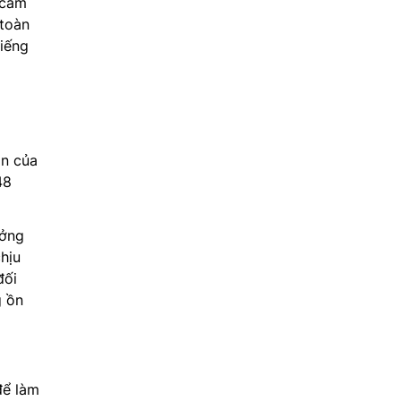
 cảm
 toàn
tiếng
ồn của
48
ưởng
hịu
đối
g ồn
để làm