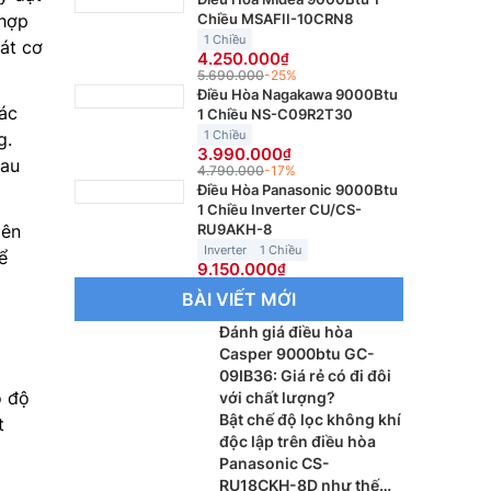
 hợp
Chiều MSAFII-10CRN8
1 Chiều
át cơ
4.250.000
5.690.000
-25%
Điều Hòa Nagakawa 9000Btu
các
1 Chiều NS-C09R2T30
1 Chiều
g.
3.990.000
sau
4.790.000
-17%
Điều Hòa Panasonic 9000Btu
1 Chiều Inverter CU/CS-
lên
RU9AKH-8
Inverter
1 Chiều
ể
9.150.000
BÀI VIẾT MỚI
Đánh giá điều hòa
Casper 9000btu GC-
09IB36: Giá rẻ có đi đôi
 độ
với chất lượng?
Bật chế độ lọc không khí
t
độc lập trên điều hòa
Panasonic CS-
RU18CKH-8D như thế