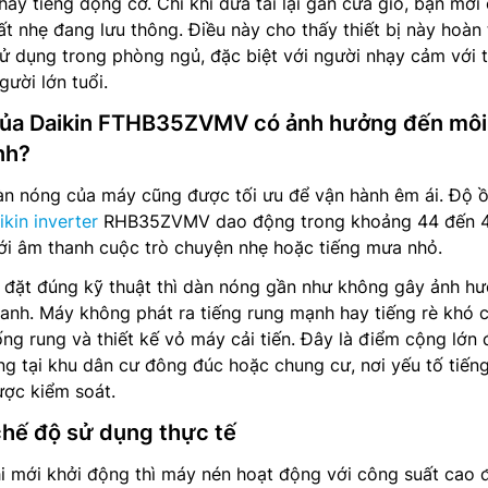
ấy tiếng động cơ. Chỉ khi đưa tai lại gần cửa gió, bạn mới
ất nhẹ đang lưu thông. Điều này cho thấy thiết bị này hoàn
ử dụng trong phòng ngủ, đặc biệt với người nhạy cảm với 
ười lớn tuổi.
của Daikin FTHB35ZVMV có ảnh hưởng đến môi
nh?
dàn nóng của máy cũng được tối ưu để vận hành êm ái. Độ 
kin inverter
RHB35ZVMV dao động trong khoảng 44 đến 
ới âm thanh cuộc trò chuyện nhẹ hoặc tiếng mưa nhỏ.
p đặt đúng kỹ thuật thì dàn nóng gần như không gây ảnh h
anh. Máy không phát ra tiếng rung mạnh hay tiếng rè khó c
g rung và thiết kế vỏ máy cải tiến. Đây là điểm cộng lớn 
ng tại khu dân cư đông đúc hoặc chung cư, nơi yếu tố tiến
ược kiểm soát.
chế độ sử dụng thực tế
i mới khởi động thì máy nén hoạt động với công suất cao 