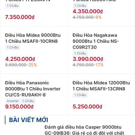
1 Chiều
1 Chiều
4.350.000
7.350.000
4.750.000
-8%
Điều Hòa Midea 9000Btu
Điều Hòa Nagakawa
1 Chiều MSAFII-10CRN8
9000Btu 1 Chiều NS-
C09R2T30
1 Chiều
1 Chiều
4.250.000
3.990.000
5.690.000
-25%
4.790.000
-17%
Điều Hòa Panasonic
Điều Hòa Midea 12000Btu
9000Btu 1 Chiều Inverter
1 Chiều MSAFII-13CRN8
CU/CS-RU9AKH-8
1 Chiều
Inverter
1 Chiều
9.150.000
5.250.000
BÀI VIẾT MỚI
Đánh giá điều hòa Casper 9000btu
GC-09IB36: Giá rẻ có đi đôi với chất