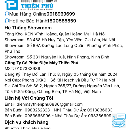
Mua Hàng Online:
0918969699
Hotline Bảo Hành:
1800585859
Hệ Thống Showroom
Tổng Kho: KCN Vĩnh Hoàng, Quận Hoàng Mai, Hà Nội
Showroom: Số 488 Hà Huy Tập, Yên Viên, Gia Lâm, Hà Nội
Showroom: Số 89A Đường Lạc Long Quân, Phường Vĩnh Phúc,
Phú Thọ
Showroom: Số 331 Nguyễn Huệ, Ninh Phong, Ninh Bình
Công Ty Cổ Phần Điện Máy Thiên Phú
MST: 0107333989
Đăng Ký Thay Đổi Lần Thứ: 8, Ngày 05 tháng 09 năm 2024
Nơi Cấp: Phòng DKKD - Sở Kế Hoạch và Đầu Tư TP Hà Nội
Địa Chỉ Trụ Sở: Số 2, Ngách 765/27, Đường Nguyễn Văn Linh,
Tổ 5 P.Sài Đồng, Q.Long Biên, TP.Hà Nội, Việt Nam
Liên hệ Với Chúng Tôi
Email:
dienmaythienphu6886@gmail.com
Bán Buôn:
0983262323
- Nhà Thầu Dự Án:
0913836633
Bán Buôn:
0983666996
- Nhà Thầu Dự Án:
0983666996
Dịch vụ khách hàng
Phương Thức Mua Hàng