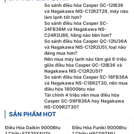
So sánh điều hòa Casper GC-12IB36
và Nagakawa NIS-C12R2T29, máy nào
làm lạnh tốt hơn?
So sánh điều hòa Casper SC-
24FB36M và Nagakawa NS-
C24R2U86, hãng nào bền hơn?
So sánh điều hòa Casper QC-12IU36A
và Nagakawa NIS-C12R2U51, loại nào
đáng mua hơn?
Nên mua máy lạnh nào tầm giá 6 triệu
giữa điều hòa Casper GC-12IB36 và
Nagakawa NIS-C12R2U51?
So sánh điều hòa Casper SC-18FB36A
và Nagakawa NS-C18R2T30, nên mua
điều hòa 18000btu nào
Tài chính 4 triệu nên mua điều hòa
Casper SC-09FB36A hay Nagakawa
NS-C09R2T30?
SẢN PHẨM HOT
Điều Hòa Daikin 9000Btu
Điều Hòa Funiki 9000Btu
1 Chiều FTF25XAV1V
1 Chiều HSC09TMU