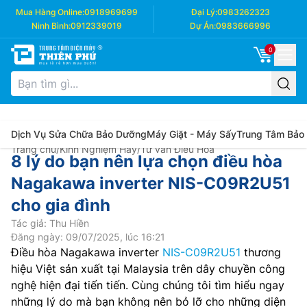
Mua Hàng Online:
0918969699
Đại Lý:
0983262323
Ninh Bình:
0912339019
Dự Án:
0983666996
0
Dịch Vụ Sửa Chữa Bảo Dưỡng
Máy Giặt - Máy Sấy
Trung Tâm Bảo
Trang chủ
/
Kinh Nghiệm Hay
/
Tư vấn Điều Hòa
8 lý do bạn nên lựa chọn điều hòa
Nagakawa inverter NIS-C09R2U51
cho gia đình
Tác giả: Thu Hiền
Đăng ngày: 09/07/2025, lúc 16:21
Điều hòa Nagakawa inverter
NIS-C09R2U51
thương
hiệu Việt sản xuất tại Malaysia trên dây chuyền công
nghệ hiện đại tiến tiến. Cùng chúng tôi tìm hiểu ngay
những lý do mà bạn không nên bỏ lỡ cho những diện