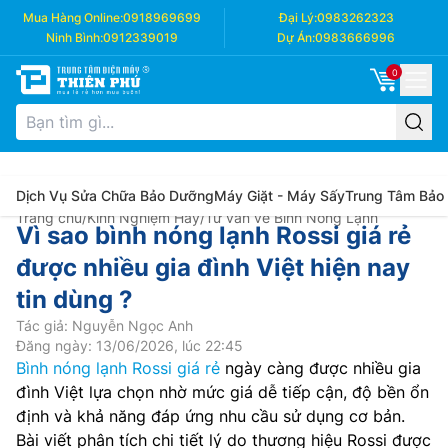
Mua Hàng Online:
0918969699
Đại Lý:
0983262323
Ninh Bình:
0912339019
Dự Án:
0983666996
0
Dịch Vụ Sửa Chữa Bảo Dưỡng
Máy Giặt - Máy Sấy
Trung Tâm Bảo
Trang chủ
/
Kinh Nghiệm Hay
/
Tư vấn về Bình Nóng Lạnh
Vì sao bình nóng lạnh Rossi giá rẻ
được nhiều gia đình Việt hiện nay
tin dùng ?
Tác giả: Nguyễn Ngọc Anh
Đăng ngày: 13/06/2026, lúc 22:45
Bình nóng lạnh Rossi giá rẻ
ngày càng được nhiều gia
đình Việt lựa chọn nhờ mức giá dễ tiếp cận, độ bền ổn
định và khả năng đáp ứng nhu cầu sử dụng cơ bản.
Bài viết phân tích chi tiết lý do thương hiệu Rossi được