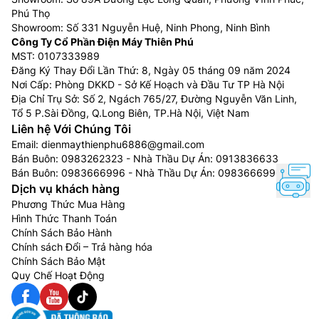
Phú Thọ
Showroom: Số 331 Nguyễn Huệ, Ninh Phong, Ninh Bình
Công Ty Cổ Phần Điện Máy Thiên Phú
MST: 0107333989
Đăng Ký Thay Đổi Lần Thứ: 8, Ngày 05 tháng 09 năm 2024
Nơi Cấp: Phòng DKKD - Sở Kế Hoạch và Đầu Tư TP Hà Nội
Địa Chỉ Trụ Sở: Số 2, Ngách 765/27, Đường Nguyễn Văn Linh,
Tổ 5 P.Sài Đồng, Q.Long Biên, TP.Hà Nội, Việt Nam
Liên hệ Với Chúng Tôi
Email:
dienmaythienphu6886@gmail.com
Bán Buôn:
0983262323
- Nhà Thầu Dự Án:
0913836633
Bán Buôn:
0983666996
- Nhà Thầu Dự Án:
0983666996
Dịch vụ khách hàng
Phương Thức Mua Hàng
Hình Thức Thanh Toán
Chính Sách Bảo Hành
Chính sách Đổi – Trả hàng hóa
Chính Sách Bảo Mật
Quy Chế Hoạt Động