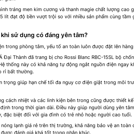
bình tráng men kim cương và thanh magie chất lượng cao g
15 lít đạt độ bền vượt trội so với nhiều sản phẩm cùng tầm 
 khi sử dụng có đáng yên tâm?
điện trong phòng tắm, yếu tố an toàn luôn được đặt lên hàng
 Á Đại Thành đã trang bị cho Rossi Blanc RBC-15SL bộ chốn
 Hệ thống này có khả năng tự động ngắt nguồn điện ngay k
 rỉ bất thường.
 trọng giúp hạn chế tối đa nguy cơ điện giật trong môi tr
ng cách nhiệt và các linh kiện bên trong cũng được thiết k
ịnh trong thời gian dài. Điều này giúp người dùng yên tâ
 đặc biệt đối với gia đình có trẻ nhỏ hoặc người cao tuổi.
 nóng lạnh giá rẻ trên thị trường, khả năng bảo vệ an toàn 
được đánh giá khá tốt trong phân khúc.