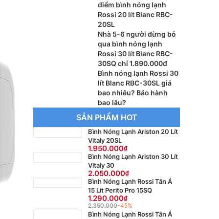
điểm bình nóng lạnh
Rossi 20 lít Blanc RBC-
20SL
Nhà 5-6 người đừng bỏ
qua bình nóng lạnh
Rossi 30 lít Blanc RBC-
30SQ chỉ 1.890.000đ
Bình nóng lạnh Rossi 30
lít Blanc RBC-30SL giá
bao nhiêu? Bảo hành
bao lâu?
SẢN PHẨM HOT
Bình Nóng Lạnh Ariston 20 Lít
Vitaly 20SL
1.950.000
Bình Nóng Lạnh Ariston 30 Lít
Vitaly 30
2.050.000
Bình Nóng Lạnh Rossi Tân Á
15 Lít Perito Pro 15SQ
1.290.000
2.350.000
-45%
Bình Nóng Lạnh Rossi Tân Á