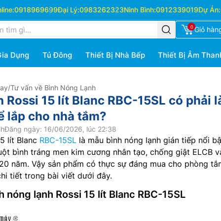
ine:
0918969699
Đại Lý:
0983262323
Ninh Bình:
0912339019
Dự Án:
0
Giỏ hàn
Gia Dụng
Tủ Đông
Thiết Bị Nhà Bếp
Thiết Bị Âm Than
Hay
/
Tư vấn về Bình Nóng Lạnh
 Rossi 15 lít Blanc RBC-15SL có phải l
ể lắp cho nhà tắm?
nh
Đăng ngày: 16/06/2026, lúc 22:38
5 lít Blanc
RBC-15SL
là mẫu bình nóng lạnh gián tiếp nổi b
uột bình tráng men kim cương nhân tạo, chống giật ELCB v
ới 20 năm. Vậy sản phẩm có thực sự đáng mua cho phòng tắ
i tiết trong bài viết dưới đây.
h nóng lạnh Rossi 15 lít Blanc RBC-15SL