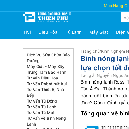
Mua Hàng Onl
Tivi
Điều Hòa
Tủ Lạnh
Máy Giặt
Điện 
Trang chủ
/
Kinh Nghiệm 
Dịch Vụ Sửa Chữa Bảo
Bình nóng lạnh
Dưỡng
lựa chọn tốt đ
Máy Giặt - Máy Sấy
Trung Tâm Bảo Hành
Tác giả: Nguyễn Ngọc A
Tư vấn Điều Hòa
Bình nóng lạnh Rossi 1
Tư Vấn Robot hút bụi
Tân Á Đại Thành với r
Tư Vấn Thiết Bị Nhà
Bếp
hành ruột bình lên t
Tư Vấn Tủ Đông
đình? Cùng đánh giá ch
Tư Vấn Tủ Lạnh
Tư Vấn Tủ Mát
Tổng quan về bìn
Tư vấn về Bình Nóng
Lạnh