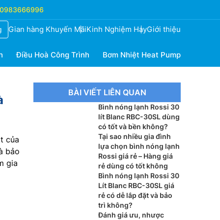
0983666996
Gian hàng Khuyến Mãi
Kinh Nghiệm Hay
Giới thiệu
g
h
Điều Hoà Công Trình
Bơm Nhiệt Heat Pump
BÀI VIẾT LIÊN QUAN
à
Bình nóng lạnh Rossi 30
lít Blanc RBC-30SL dùng
có tốt và bền không?
Tại sao nhiều gia đình
ật của
lựa chọn bình nóng lạnh
à bảo
Rossi giá rẻ – Hàng giá
m gia
rẻ dùng có tốt không
Bình nóng lạnh Rossi 30
Lít Blanc RBC-30SL giá
rẻ có dễ lắp đặt và bảo
trì không?
Đánh giá ưu, nhược