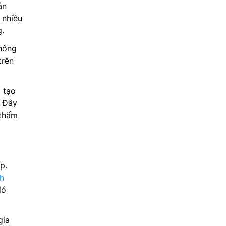
ẫn
 nhiều
.
không
trên
 tạo
. Đây
 thẩm
p.
nh
đó
gia