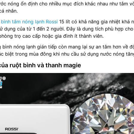
ớc nóng ổn định cho nhiều mục đích khác nhau như tắm vò
cá nhân.
,
bình tắm nóng lạnh Rossi
15 lít có khả năng gia nhiệt khá 
ử dụng của từ 1 đến 2 người. Đây là dung tích phù hợp ch
phòng trọ cao cấp hoặc gia đình ít thành viên.
g bình nóng lạnh gián tiếp còn mang lại sự an tâm hơn về đ
ặc biệt trong mùa đông khi nhu cầu sử dụng nước nóng tăn
của ruột bình và thanh magie