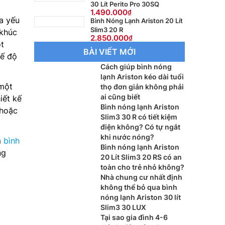
30 Lít Perito Pro 30SQ
1.490.000
a yếu
Bình Nóng Lạnh Ariston 20 Lít
Slim3 20 R
 khúc
2.850.000
t
BÀI VIẾT MỚI
hế độ
Cách giúp bình nóng
lạnh Ariston kéo dài tuổi
 một
thọ đơn giản không phải
ai cũng biết
iết kế
Bình nóng lạnh Ariston
 hoặc
Slim3 30 R có tiết kiệm
điện không? Có tự ngắt
khi nước nóng?
m
bình
Bình nóng lạnh Ariston
ng
20 Lít Slim3 20 RS có an
toàn cho trẻ nhỏ không?
Nhà chung cư nhất định
không thể bỏ qua bình
nóng lạnh Ariston 30 lít
Slim3 30 LUX
Tại sao gia đình 4-6