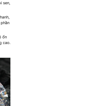
i sen,
nhanh,
o phần
ộ ổn
g cao.