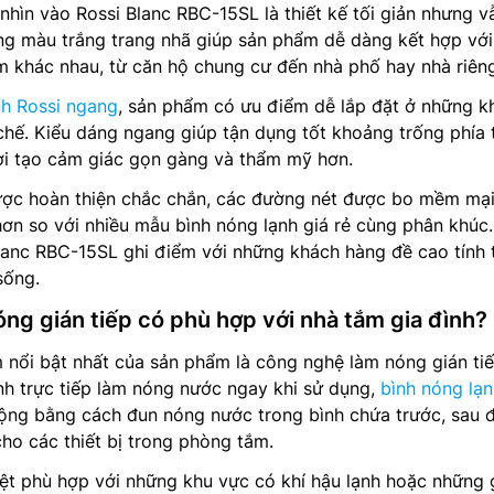
 nhìn vào Rossi Blanc RBC-15SL là thiết kế tối giản nhưng v
ng màu trắng trang nhã giúp sản phẩm dễ dàng kết hợp với
 khác nhau, từ căn hộ chung cư đến nhà phố hay nhà riêng
nh Rossi ngang
, sản phẩm có ưu điểm dễ lắp đặt ở những 
 chế. Kiểu dáng ngang giúp tận dụng tốt khoảng trống phía 
ời tạo cảm giác gọn gàng và thẩm mỹ hơn.
ược hoàn thiện chắc chắn, các đường nét được bo mềm mại
ơn so với nhiều mẫu bình nóng lạnh giá rẻ cùng phân khúc
Blanc RBC-15SL ghi điểm với những khách hàng đề cao tính
sống.
ng gián tiếp có phù hợp với nhà tắm gia đình?
nổi bật nhất của sản phẩm là công nghệ làm nóng gián tiế
nh trực tiếp làm nóng nước ngay khi sử dụng,
bình nóng lạ
ộng bằng cách đun nóng nước trong bình chứa trước, sau 
o các thiết bị trong phòng tắm.
ệt phù hợp với những khu vực có khí hậu lạnh hoặc những 