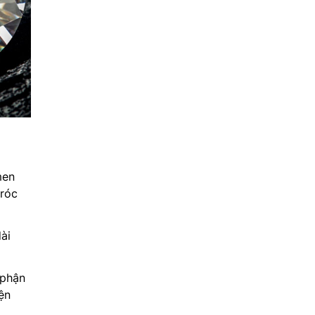
men
tróc
ài
 phận
ện