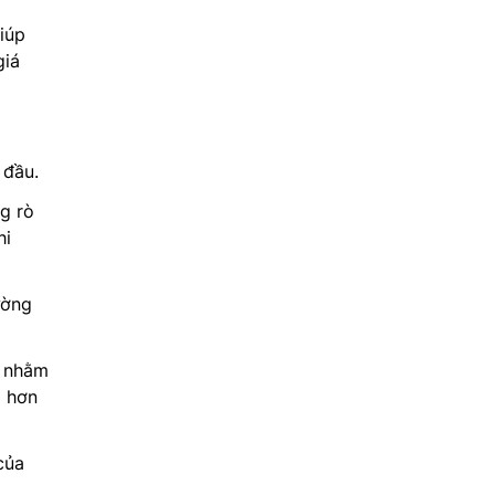
iúp
giá
 đầu.
g rò
hi
ường
ế nhằm
m hơn
của