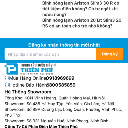
Bình nóng lạnh Ariston Slim3 30 R có
Khi chọn mua Bình Nóng Lạnh Rossi từ 15 - 19 lít, Ưu
tiết kiệm điện không? Có tự ngắt khi
tiên
máy nước nóng
dùng ELCB (cầu giao chống rò
nước nóng?
điện đất) thay vì CB để đảm bảo an toàn cho gia đình
Bình nóng lạnh Ariston 20 Lít Slim3 20
bạn. ELCB có khả năng phát hiện ra sự rò rỉ và ngắt
RS có an toàn cho trẻ nhỏ không?
nguồn điện, tránh mọi nguy cơ chạm mạch, cháy nổ.
Còn loại máy sử dụng CB có giá thành thấp hơn,
Đăng ký nhận thông tin mới nhất
nhưng chỉ có tác dụng ngắt điện khi đã xảy ra sự cố
chạm mạch.
Đăng ký
Chọn mua theo dung tích
Nếu người dùng chọn bình nóng lạnh loại trực tiếp thì
Mua Hàng Online:
0918969699
không cần quan tâm đến dung tích, nhưng nếu chọn
Hotline Bảo Hành:
1800585859
loại sản phẩm làm nóng gián tiếp thì cũng cần lưu ý
Hệ Thống Showroom
đến dung tích của bình, vì nếu chọn loại dung tích nhỏ
Tổng Kho: KCN Vĩnh Hoàng, Quận Hoàng Mai, Hà Nội
thì đôi khi không đủ để cả gia đình sử dụng, mà nếu
Showroom: Số 488 Hà Huy Tập, Yên Viên, Gia Lâm, Hà Nội
chọn loại có dung tích lớn thì lại thừa gâ lãng phí.
Showroom: Số 89A Đường Lạc Long Quân, Phường Vĩnh Phúc,
Phú Thọ
Máy nước nóng 15 – 20L: phù hợp với gia đình có
Showroom: Số 331 Nguyễn Huệ, Ninh Phong, Ninh Bình
1-3 thành viên, đảm bảo cung cấp đủ nguồn nước
Công Ty Cổ Phần Điện Máy Thiên Phú