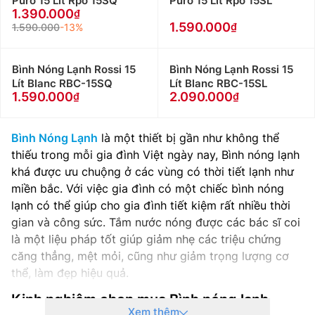
Puro 15 Lít Rpo 15SQ
Puro 15 Lít Rpo 15SL
1.390.000
1.590.000
1.590.000
-13%
Bình Nóng Lạnh Rossi 15
Bình Nóng Lạnh Rossi 15
Lít Blanc RBC-15SQ
Lít Blanc RBC-15SL
1.590.000
2.090.000
Bình Nóng Lạnh
là một thiết bị gần như không thể
thiếu trong mỗi gia đình Việt ngày nay, Bình nóng lạnh
khá được ưu chuộng ở các vùng có thời tiết lạnh như
miền bắc. Với việc gia đình có một chiếc bình nóng
lạnh có thể giúp cho gia đình tiết kiệm rất nhiều thời
gian và công sức. Tắm nước nóng được các bác sĩ coi
là một liệu pháp tốt giúp giảm nhẹ các triệu chứng
căng thẳng, mệt mỏi, cũng như giảm trọng lượng cơ
thể, làm đẹp hiệu quả.
Kinh nghiệm chọn mua Bình nóng lạnh
Xem thêm