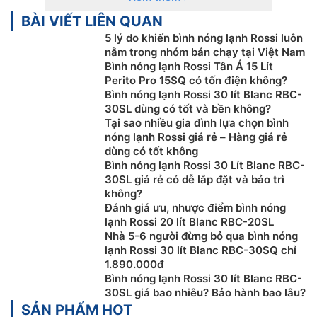
Ai cũng biết
Bình Nóng Lạnh Rossi từ 15 - 19 lít
là một
BÀI VIẾT LIÊN QUAN
trong những thiết bị thiết yếu trong các gia đình.
5 lý do khiến bình nóng lạnh Rossi luôn
Nhưng, để chọn được một chiếc Bình nóng lạnh thoả
nằm trong nhóm bán chạy tại Việt Nam
mãn mọi tiêu chí như có chất chất lượng cao, phù hợp
Bình nóng lạnh Rossi Tân Á 15 Lít
với nhu cầu sử dụng cũng như phải tiết kiệm điện năng
Perito Pro 15SQ có tốn điện không?
Bình nóng lạnh Rossi 30 lít Blanc RBC-
thì không phải là điều dễ dàng. Dưới đây là một số gợi
30SL dùng có tốt và bền không?
ý về các chọn
mua Bình Nóng Lạnh
cho gia đình.
Tại sao nhiều gia đình lựa chọn bình
nóng lạnh Rossi giá rẻ – Hàng giá rẻ
Chọn Bình Nóng Lạnh theo loại máy
dùng có tốt không
Bình nóng lạnh Rossi 30 Lít Blanc RBC-
Hiện nay trên thị trường, Bình
nóng lạnh
có 3 loại máy
30SL giá rẻ có dễ lắp đặt và bảo trì
cơ bản, nó được phân loại theo tính năng làm lạnh,
không?
bao gồm: làm nóng trực tiếp, làm nóng gián tiếp, và
Đánh giá ưu, nhược điểm bình nóng
làm nóng bằng năng lượng mặt trời.
lạnh Rossi 20 lít Blanc RBC-20SL
Nhà 5-6 người đừng bỏ qua bình nóng
Máy nước nóng trực tiếp:
Bình nóng lạnh loại này
lạnh Rossi 30 lít Blanc RBC-30SQ chỉ
làm nóng nhanh, kích thước nhỏ gọn, lắp đặt dễ
1.890.000đ
dàng, phù hợp cho những nơi có nguồn điện mạnh
Bình nóng lạnh Rossi 30 lít Blanc RBC-
30SL giá bao nhiêu? Bảo hành bao lâu?
và ổn định.
SẢN PHẨM HOT
Máy nước nóng gián tiếp
: Bình nóng lạnh loại này