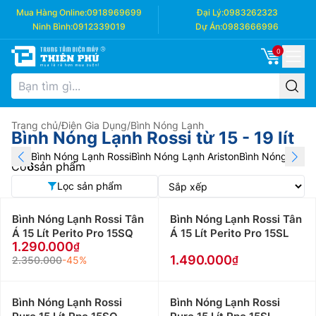
Mua Hàng Online:
0918969699
Đại Lý:
0983262323
Ninh Bình:
0912339019
Dự Án:
0983666996
0
Trang chủ
/
Điện Gia Dụng
/
Bình Nóng Lạnh
Bình Nóng Lạnh Rossi từ 15 - 19 lít
Bình Nóng Lạnh Rossi
Bình Nóng Lạnh Ariston
Bình Nóng Lạnh F
Có
6
sản phẩm
Lọc sản phẩm
Bình Nóng Lạnh Rossi Tân
Bình Nóng Lạnh Rossi Tân
Á 15 Lít Perito Pro 15SQ
Á 15 Lít Perito Pro 15SL
1.290.000
1.490.000
2.350.000
-45%
Bình Nóng Lạnh Rossi
Bình Nóng Lạnh Rossi