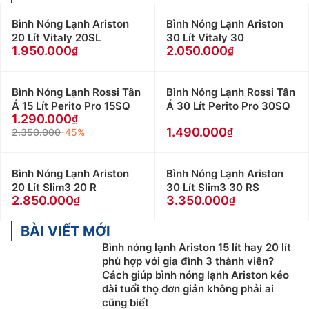
có dung tích lớn, làm nóng 1 lần dùng được nhiều
Bình Nóng Lạnh Ariston
Bình Nóng Lạnh Ariston
lần, sử dụng cho nhiều khu vực, tiết kiệm điện, phù
20 Lít Vitaly 20SL
30 Lít Vitaly 30
hợp dùng nơi có môi trường lạnh cao.
1.950.000
2.050.000
Máy nước nóng năng lượng mặt trờ
i: Bình nóng
lạnh này dùng năng lượng mặt trời để làm nóng
Bình Nóng Lạnh Rossi Tân
Bình Nóng Lạnh Rossi Tân
nước, Máy có bình chứa dung tích cực lớn, đặc
Á 15 Lít Perito Pro 15SQ
Á 30 Lít Perito Pro 30SQ
biệt tiết kiệm điện năng, phù hợp với vùng có
1.290.000
nhiều ánh nắng
1.490.000
2.350.000
-45%
Chọn Bình Nóng Lạnh theo tính năng an toàn
Bình Nóng Lạnh Ariston
Bình Nóng Lạnh Ariston
Các dòng bình nóng lạnh dùng điện hiện nay (máy
20 Lít Slim3 20 R
30 Lít Slim3 30 RS
trực tiếp hay gián tiếp) đều có tính năng ngắt điện tự
2.850.000
3.350.000
động khi có hiện tượng rò điện, Tuy nhiên sẽ vấn có
một lượng điện nhỏ truyền vào cơ thể, dù không gây
BÀI VIẾT MỚI
chết người nhưng vẫn có thể làm đau, giật mình, cứng
Bình nóng lạnh Ariston 15 lít hay 20 lít
phù hợp với gia đình 3 thành viên?
người, đặc biệt nguy hiểm đối với người cao tuổi. Vì
Cách giúp bình nóng lạnh Ariston kéo
thế để an toàn, Khi sử dụng nên tắt không cấp điện
dài tuổi thọ đơn giản không phải ai
cho bình để đảm bảo an toàn tuyệt đối.
cũng biết