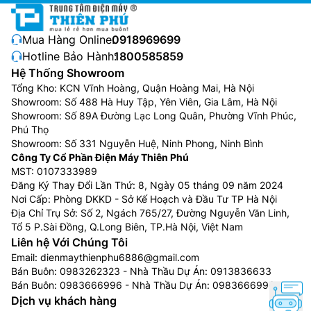
Mua Hàng Online:
0918969699
Hotline Bảo Hành:
1800585859
Hệ Thống Showroom
Tổng Kho: KCN Vĩnh Hoàng, Quận Hoàng Mai, Hà Nội
Showroom: Số 488 Hà Huy Tập, Yên Viên, Gia Lâm, Hà Nội
Showroom: Số 89A Đường Lạc Long Quân, Phường Vĩnh Phúc,
Phú Thọ
Showroom: Số 331 Nguyễn Huệ, Ninh Phong, Ninh Bình
Công Ty Cổ Phần Điện Máy Thiên Phú
MST: 0107333989
Đăng Ký Thay Đổi Lần Thứ: 8, Ngày 05 tháng 09 năm 2024
Nơi Cấp: Phòng DKKD - Sở Kế Hoạch và Đầu Tư TP Hà Nội
Địa Chỉ Trụ Sở: Số 2, Ngách 765/27, Đường Nguyễn Văn Linh,
Tổ 5 P.Sài Đồng, Q.Long Biên, TP.Hà Nội, Việt Nam
Liên hệ Với Chúng Tôi
Email:
dienmaythienphu6886@gmail.com
Bán Buôn:
0983262323
- Nhà Thầu Dự Án:
0913836633
Bán Buôn:
0983666996
- Nhà Thầu Dự Án:
0983666996
Dịch vụ khách hàng