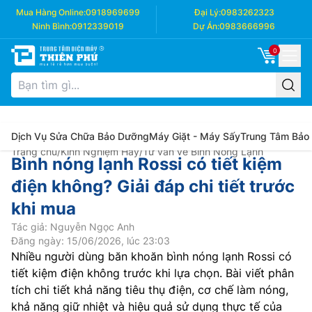
Mua Hàng Online:
0918969699
Đại Lý:
0983262323
Ninh Bình:
0912339019
Dự Án:
0983666996
0
Dịch Vụ Sửa Chữa Bảo Dưỡng
Máy Giặt - Máy Sấy
Trung Tâm Bảo
Trang chủ
/
Kinh Nghiệm Hay
/
Tư vấn về Bình Nóng Lạnh
Bình nóng lạnh Rossi có tiết kiệm
điện không? Giải đáp chi tiết trước
khi mua
Tác giả: Nguyễn Ngọc Anh
Đăng ngày: 15/06/2026, lúc 23:03
Nhiều người dùng băn khoăn bình nóng lạnh Rossi có
tiết kiệm điện không trước khi lựa chọn. Bài viết phân
tích chi tiết khả năng tiêu thụ điện, cơ chế làm nóng,
khả năng giữ nhiệt và hiệu quả sử dụng thực tế của