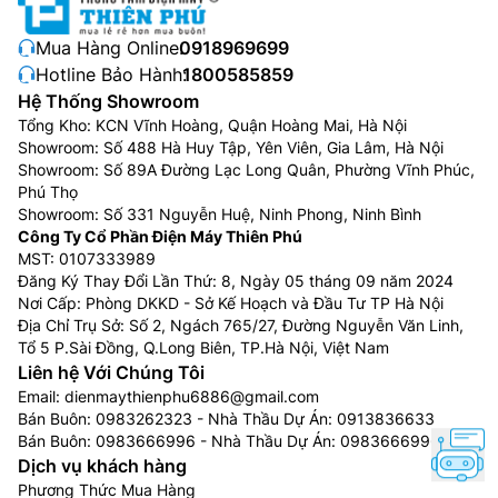
không cần quan tâm đến dung tích, nhưng nếu chọn
loại sản phẩm làm nóng gián tiếp thì cũng cần lưu ý
Mua Hàng Online:
0918969699
đến dung tích của bình, vì nếu chọn loại dung tích nhỏ
Hotline Bảo Hành:
1800585859
thì đôi khi không đủ để cả gia đình sử dụng, mà nếu
Hệ Thống Showroom
chọn loại có dung tích lớn thì lại thừa gâ lãng phí.
Tổng Kho: KCN Vĩnh Hoàng, Quận Hoàng Mai, Hà Nội
Showroom: Số 488 Hà Huy Tập, Yên Viên, Gia Lâm, Hà Nội
Máy nước nóng 15 – 20L: phù hợp với gia đình có
Showroom: Số 89A Đường Lạc Long Quân, Phường Vĩnh Phúc,
1-3 thành viên, đảm bảo cung cấp đủ nguồn nước
Phú Thọ
cho những gia đình nhỏ hiện đại.
Showroom: Số 331 Nguyễn Huệ, Ninh Phong, Ninh Bình
Công Ty Cổ Phần Điện Máy Thiên Phú
Máy nước nóng 21 – 30L: Với dung tích lớn như
MST: 0107333989
vậy thì đây là sản phẩm dành cho những gia đình
Đăng Ký Thay Đổi Lần Thứ: 8, Ngày 05 tháng 09 năm 2024
đông người và có nhu cầu sử dụng nước nóng lớn
Nơi Cấp: Phòng DKKD - Sở Kế Hoạch và Đầu Tư TP Hà Nội
vào mùa đông.
Địa Chỉ Trụ Sở: Số 2, Ngách 765/27, Đường Nguyễn Văn Linh,
Tổ 5 P.Sài Đồng, Q.Long Biên, TP.Hà Nội, Việt Nam
Chất liệu cấu thành máy
Liên hệ Với Chúng Tôi
Email:
dienmaythienphu6886@gmail.com
Nên cân nhắc sản phẩm có tráng men hay không. Các
Bán Buôn:
0983262323
- Nhà Thầu Dự Án:
0913836633
loại sản phẩm tráng men sẽ giảm thiểu được sự ăn
Bán Buôn:
0983666996
- Nhà Thầu Dự Án:
0983666996
mòn do các chất cặn tích tụ bám vào bề mặt. Đồng
Dịch vụ khách hàng
thời cách điện hiệu quả hơn rất nhiều. Giá của loại
Phương Thức Mua Hàng