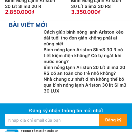
Bình Nóng Lạnh Ariston
Bình Nóng Lạnh Ariston
Các dòng bình nóng lạnh dùng điện hiện nay (máy
20 Lít Slim3 20 R
30 Lít Slim3 30 RS
trực tiếp hay gián tiếp) đều có tính năng ngắt điện tự
2.850.000
3.350.000
động khi có hiện tượng rò điện, Tuy nhiên sẽ vấn có
một lượng điện nhỏ truyền vào cơ thể, dù không gây
BÀI VIẾT MỚI
chết người nhưng vẫn có thể làm đau, giật mình, cứng
Cách giúp bình nóng lạnh Ariston kéo
dài tuổi thọ đơn giản không phải ai
người, đặc biệt nguy hiểm đối với người cao tuổi. Vì
cũng biết
thế để an toàn, Khi sử dụng nên tắt không cấp điện
Bình nóng lạnh Ariston Slim3 30 R có
cho bình để đảm bảo an toàn tuyệt đối.
tiết kiệm điện không? Có tự ngắt khi
nước nóng?
Khi chọn mua Bình Nóng Lạnh Rossi vuông, Ưu tiên
Bình nóng lạnh Ariston 20 Lít Slim3 20
máy nước nóng
dùng ELCB (cầu giao chống rò điện
RS có an toàn cho trẻ nhỏ không?
đất) thay vì CB để đảm bảo an toàn cho gia đình bạn.
Nhà chung cư nhất định không thể bỏ
ELCB có khả năng phát hiện ra sự rò rỉ và ngắt nguồn
qua bình nóng lạnh Ariston 30 lít Slim3
30 LUX
điện, tránh mọi nguy cơ chạm mạch, cháy nổ. Còn loại
máy sử dụng CB có giá thành thấp hơn, nhưng chỉ có
tác dụng ngắt điện khi đã xảy ra sự cố chạm mạch.
Đăng ký nhận thông tin mới nhất
Chọn mua theo dung tích
Đăng ký
Nếu người dùng chọn bình nóng lạnh loại trực tiếp thì