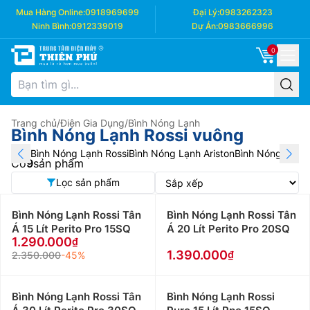
Mua Hàng Online:
0918969699
Đại Lý:
0983262323
Ninh Bình:
0912339019
Dự Án:
0983666996
0
Trang chủ
/
Điện Gia Dụng
/
Bình Nóng Lạnh
Bình Nóng Lạnh Rossi vuông
Bình Nóng Lạnh Rossi
Bình Nóng Lạnh Ariston
Bình Nóng Lạnh F
Có
9
sản phẩm
Lọc sản phẩm
Bình Nóng Lạnh Rossi Tân
Bình Nóng Lạnh Rossi Tân
Á 15 Lít Perito Pro 15SQ
Á 20 Lít Perito Pro 20SQ
1.290.000
1.390.000
2.350.000
-45%
Bình Nóng Lạnh Rossi Tân
Bình Nóng Lạnh Rossi