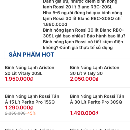
Đánh giá ưu, nhược điểm bình nóng
cơ bản, nó được phân loại theo tính năng làm lạnh,
lạnh Rossi 20 lít Blanc RBC-20SL
bao gồm: làm nóng trực tiếp, làm nóng gián tiếp, và
Nhà 5-6 người đừng bỏ qua bình nóng
làm nóng bằng năng lượng mặt trời.
lạnh Rossi 30 lít Blanc RBC-30SQ chỉ
1.890.000đ
Máy nước nóng trực tiếp:
Bình nóng lạnh loại này
Bình nóng lạnh Rossi 30 lít Blanc RBC-
làm nóng nhanh, kích thước nhỏ gọn, lắp đặt dễ
30SL giá bao nhiêu? Bảo hành bao lâu?
dàng, phù hợp cho những nơi có nguồn điện mạnh
Bình nóng lạnh Rossi có tiết kiệm điện
không? Đánh giá thực tế sử dụng
và ổn định.
SẢN PHẨM HOT
Máy nước nóng gián tiếp
: Bình nóng lạnh loại này
có dung tích lớn, làm nóng 1 lần dùng được nhiều
Bình Nóng Lạnh Ariston
Bình Nóng Lạnh Ariston
lần, sử dụng cho nhiều khu vực, tiết kiệm điện, phù
20 Lít Vitaly 20SL
30 Lít Vitaly 30
hợp dùng nơi có môi trường lạnh cao.
1.950.000
2.050.000
Máy nước nóng năng lượng mặt trờ
i: Bình nóng
lạnh này dùng năng lượng mặt trời để làm nóng
Bình Nóng Lạnh Rossi Tân
Bình Nóng Lạnh Rossi Tân
nước, Máy có bình chứa dung tích cực lớn, đặc
Á 15 Lít Perito Pro 15SQ
Á 30 Lít Perito Pro 30SQ
biệt tiết kiệm điện năng, phù hợp với vùng có
1.290.000
nhiều ánh nắng
1.490.000
2.350.000
-45%
Chọn Bình Nóng Lạnh theo tính năng an toàn