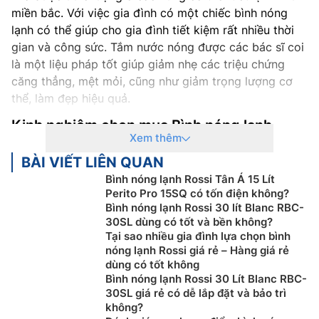
miền bắc. Với việc gia đình có một chiếc bình nóng
lạnh có thể giúp cho gia đình tiết kiệm rất nhiều thời
gian và công sức. Tắm nước nóng được các bác sĩ coi
là một liệu pháp tốt giúp giảm nhẹ các triệu chứng
căng thẳng, mệt mỏi, cũng như giảm trọng lượng cơ
thể, làm đẹp hiệu quả.
Kinh nghiệm chọn mua Bình nóng lạnh
Xem thêm
Ai cũng biết
Bình Nóng Lạnh Rossi vuông
là một
BÀI VIẾT LIÊN QUAN
trong những thiết bị thiết yếu trong các gia đình.
Bình nóng lạnh Rossi Tân Á 15 Lít
Nhưng, để chọn được một chiếc Bình nóng lạnh thoả
Perito Pro 15SQ có tốn điện không?
mãn mọi tiêu chí như có chất chất lượng cao, phù hợp
Bình nóng lạnh Rossi 30 lít Blanc RBC-
với nhu cầu sử dụng cũng như phải tiết kiệm điện năng
30SL dùng có tốt và bền không?
Tại sao nhiều gia đình lựa chọn bình
thì không phải là điều dễ dàng. Dưới đây là một số gợi
nóng lạnh Rossi giá rẻ – Hàng giá rẻ
ý về các chọn
mua Bình Nóng Lạnh
cho gia đình.
dùng có tốt không
Bình nóng lạnh Rossi 30 Lít Blanc RBC-
Chọn Bình Nóng Lạnh theo loại máy
30SL giá rẻ có dễ lắp đặt và bảo trì
không?
Hiện nay trên thị trường, Bình
nóng lạnh
có 3 loại máy