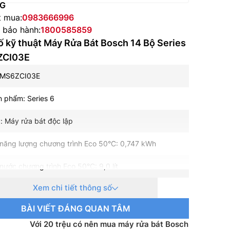
NG
t mua:
0983666996
e bảo hành:
1800585859
 kỹ thuật Máy Rửa Bát Bosch 14 Bộ Series
ZCI03E
SMS6ZCI03E
 phẩm: Series 6
: Máy rửa bát độc lập
 năng lượng chương trình Eco 50°C: 0,747 kWh
 nước chương trình Eco 50°C: 9,0 lít
Xem chi tiết thông số
bát rửa được: 14 bộ Châu Âu
BÀI VIẾT ĐÁNG QUAN TÂM
2 dB
Với 20 trệu có nên mua máy rửa bát Bosch