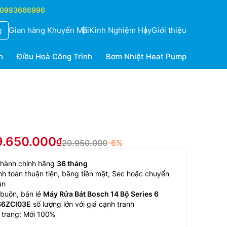
0983666996
Gian hàng Khuyến Mãi
Kinh Nghiệm Hay
Giới thiệu
g
h
Điều Hoà Công Trình
Bơm Nhiệt Heat Pump
9.650.000
20.950.000
-6%
 hành chính hãng
36 tháng
h toán thuận tiện, bằng tiền mặt, Sec hoặc chuyển
ản
buôn, bán lẻ
Máy Rửa Bát Bosch 14 Bộ Series 6
6ZCI03E
số lượng lớn với giá cạnh tranh
 trang: Mới 100%