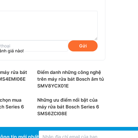
Gửi
ánh giá nào!
t máy rửa bát
Điểm danh những công nghệ
SMS4EMI06E
trên máy rửa bát Bosch âm tủ
SMV8YCX01E
ập
SMS6ZCI03E Series 6 linh hoạt và sử
 chọn mua
Những ưu điểm nổi bật của
 Pro của Bosch có giàn thứ 3 riêng biệt để
ch Series 6
máy rửa bát Bosch Series 6
a học. Thiết kế mặt bên của giàn có thể hạ
SMS6ZCI08E
điểm tiếp xúc màu đỏ và các nút màu đỏ
 với dao kéo được xếp. Với thiết kế như thế,
ọn gàng hơn.
ông tin mới nhất