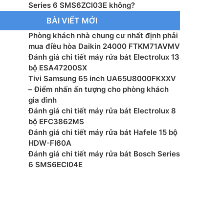
rình rửa: 8 chương trình
Series 6 SMS6ZCI03E không?
BÀI VIẾT MỚI
rình tăng cường: 5 chương trình
Phòng khách nhà chung cư nhất định phải
mua điều hòa Daikin 24000 FTKM71AVMV
ệ sấy: Trao đổi nhiệt, sấy zeolith
Đánh giá chi tiết máy rửa bát Electrolux 13
bộ ESA47200SX
nnect: Có
Tivi Samsung 65 inch UA65U8000FKXXV
– Điểm nhấn ấn tượng cho phòng khách
p: 220 – 240V/50 – 60Hz
gia đình
Đánh giá chi tiết máy rửa bát Electrolux 8
ước sản phẩm(RxCxS): 845 x 600 x 600 mm
bộ EFC3862MS
Đánh giá chi tiết máy rửa bát Hafele 15 bộ
ớc hộc tủ(RxCxS): –
HDW-FI60A
Đánh giá chi tiết máy rửa bát Bosch Series
ợng: 60,5 kg
6 SMS6ECI04E
 xuất: Bosch
xuất: Đức
mắt: 2024