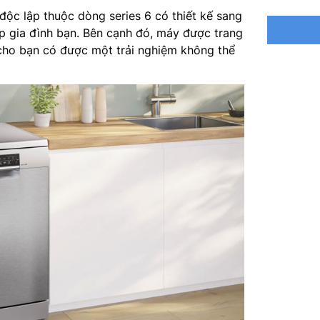
Chương t
độc lập thuộc dòng series 6 có thiết kế sang
p gia đình bạn. Bên cạnh đó, máy được trang
Chương t
i cho bạn có được một trải nghiệm không thể
Công ngh
Home co
Điện á
Kích th
Kích thư
Trọng lư
Hãng sản
Nơi sản 
Năm ra 