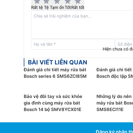
Rất tệ
Tệ
Tạm ổn
Tốt
Rất tốt
Hiện chưa có đ
BÀI VIẾT LIÊN QUAN
Đánh giá chi tiết máy rửa bát
Đánh giá chi tiế
Bosch series 6 SMS6ZCI85M
Bosch độc lập 
Giàn Max Flex Pro
Giàn Max Flex Pro trên
máy rửa bát Bosch độc l
Bảo vệ đôi tay và sức khỏe
Những lý do nên
dụng không gian tốt hơn. Thiết kế giàn VarioFlex
gia đình cùng máy rửa bát
máy rửa bát Bos
xếp dao, kéo, thìa hay dia của bạn một cách kho
Bosch 14 bộ SMV8YCX01E
SMS6ECI11E
thấp được xuống để xếp cốc nhỏ, bát nhỏ. Các 
đánh dấu vị trí và cách điều chỉnh giàn linh hoạt
nội thất của máy rửa bát trở nên khoa học và g
Đăng ký nhận th