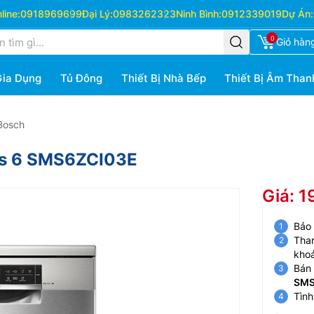
ine:
0918969699
Đại Lý:
0983262323
Ninh Bình:
0912339019
Dự Án:
0
Giỏ hàn
Gia Dụng
Tủ Đông
Thiết Bị Nhà Bếp
Thiết Bị Âm Than
Bosch
es 6 SMS6ZCI03E
Giá: 1
Bảo
Than
kho
Bán 
SMS
Tình