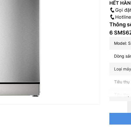
HẾT HÀ
Gọi đặ
Hotlin
Thông số
6 SMS6
Model: 
Dòng sản
Loại máy
Tiêu thụ
Tiêu thụ
Số chén 
Độ ồn: 4