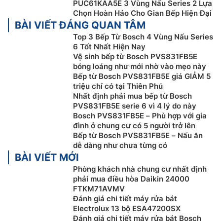
PUC61KAA5E 3 Vùng Nấu Series 2 Lựa
Bếp từ Bosch giá rẻ
PVS831FB5E chỉ tạo ra nhiệt ở
Chọn Hoàn Hảo Cho Gian Bếp Hiện Đại
những chỗ cần thiết như ở đáy chảo nên đảm bảo an
BÀI VIẾT ĐÁNG QUAN TÂM
toàn và tiện lợi hơn. Nhiệt độ thấp hơn giúp an toàn
Top 3 Bếp Từ Bosch 4 Vùng Nấu Series
cho tay không bị bỏng. Không chỉ vậy, bếp từ có thể
6 Tốt Nhất Hiện Nay
Vệ sinh bếp từ Bosch PVS831FB5E
đun sôi hai lít nước nhanh gấp đôi so với bếp gốm
bóng loáng như mới nhờ vào mẹo này
thủy tinh, giúp tiết kiệm đáng kể năng lượng.
Bếp từ Bosch PVS831FB5E giá GIẢM 5
triệu chỉ có tại Thiên Phú
Nhất định phải mua bếp từ Bosch
PVS831FB5E serie 6 vì 4 lý do này
Bosch PVS831FB5E – Phù hợp với gia
đình ở chung cư có 5 người trở lên
Bếp từ Bosch PVS831FB5E – Nấu ăn
dễ dàng như chưa từng có
BÀI VIẾT MỚI
Phòng khách nhà chung cư nhất định
phải mua điều hòa Daikin 24000
FTKM71AVMV
Đánh giá chi tiết máy rửa bát
Electrolux 13 bộ ESA47200SX
Bắt đầu nấu nướng nhanh chóng hơn.
Đánh giá chi tiết máy rửa bát Bosch