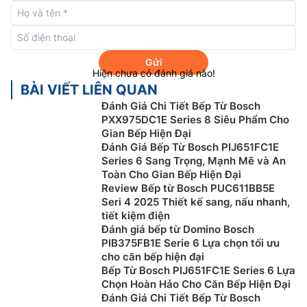
Lưu trữ cài đặt của bạn.
Nếu bạn tắt bếp, bếp sẽ lưu lại cài đặt cuối cùng mà
bạn đã chọn trong một thời gian ngắn. Nếu bếp được
Gửi
Hiện chưa có đánh giá nào!
chuyển sang chế độ khác trong một thời gian ngắn,
BÀI VIẾT LIÊN QUAN
các cài đặt cũ vẫn khả dụng.
Đánh Giá Chi Tiết Bếp Từ Bosch
PXX975DC1E Series 8 Siêu Phẩm Cho
Gian Bếp Hiện Đại
Đánh Giá Bếp Từ Bosch PIJ651FC1E
Series 6 Sang Trọng, Mạnh Mẽ và An
Toàn Cho Gian Bếp Hiện Đại
Review Bếp từ Bosch PUC611BB5E
Seri 4 2025 Thiết kế sang, nấu nhanh,
tiết kiệm điện
Đánh giá bếp từ Domino Bosch
PIB375FB1E Serie 6 Lựa chọn tối ưu
cho căn bếp hiện đại
Bếp Từ Bosch PIJ651FC1E Series 6 Lựa
Chọn Hoàn Hảo Cho Căn Bếp Hiện Đại
Công nghệ bếp từ
Đánh Giá Chi Tiết Bếp Từ Bosch