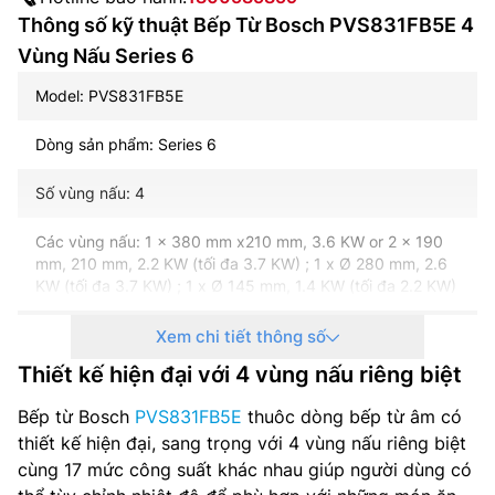
Thông số kỹ thuật Bếp Từ Bosch PVS831FB5E 4
Vùng Nấu Series 6
Model: PVS831FB5E
Dòng sản phẩm: Series 6
Số vùng nấu: 4
Các vùng nấu: 1 x 380 mm x210 mm, 3.6 KW or 2 x 190
mm, 210 mm, 2.2 KW (tối đa 3.7 KW) ; 1 x Ø 280 mm, 2.6
KW (tối đa 3.7 KW) ; 1 x Ø 145 mm, 1.4 KW (tối đa 2.2 KW)
Điều khiển: Cảm ứng DirectSelect
Xem chi tiết thông số
Thiết kế hiện đại với 4 vùng nấu riêng biệt
Công suất: 7.4 Kw
Bếp từ Bosch
PVS831FB5E
thuôc dòng bếp từ âm có
Điện nguồn: 220-240 V, 50-60 Hz
thiết kế hiện đại, sang trọng với 4 vùng nấu riêng biệt
cùng 17 mức công suất khác nhau giúp người dùng có
Kích thước sản phẩm(CxRxS): 51 x 802 x 522 mm