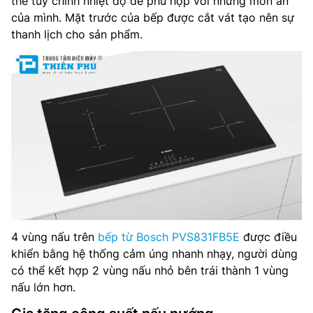
thể tùy chỉnh nhiệt độ để phù hợp với những món ăn
của mình. Mặt trước của bếp được cắt vát tạo nên sự
Kích thước lắp đặt(CxRxS): 750 x (490-500) mm
thanh lịch cho sản phẩm.
Nhà sản xuất: Bosch
Xuất xứ: Tây Ban Nha
4 vùng nấu trên
bếp từ Bosch PVS831FB5E
được điều
khiển bằng hệ thống cảm úng nhanh nhạy, người dùng
có thể kết hợp 2 vùng nấu nhỏ bên trái thành 1 vùng
nấu lớn hơn.