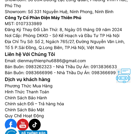
Phú Thọ
Showroom: Số 331 Nguyễn Huệ, Ninh Phong, Ninh Bình
Công Ty Cổ Phần Điện Máy Thiên Phú
MST: 0107333989
Đăng Ký Thay Đổi Lần Thứ: 8, Ngày 05 tháng 09 năm 2024
Nơi Cấp: Phòng DKKD - Sở Kế Hoạch và Đầu Tư TP Hà Nội
Địa Chỉ Trụ Sở: Số 2, Ngách 765/27, Đường Nguyễn Văn Linh,
Tổ 5 P.Sài Đồng, Q.Long Biên, TP.Hà Nội, Việt Nam
Liên hệ Với Chúng Tôi
Email:
dienmaythienphu6886@gmail.com
Bán Buôn:
0983262323
- Nhà Thầu Dự Án:
0913836633
Bán Buôn:
0983666996
- Nhà Thầu Dự Án:
0983666996
Dịch vụ khách hàng
Phương Thức Mua Hàng
Hình Thức Thanh Toán
Chính Sách Bảo Hành
Chính sách Đổi – Trả hàng hóa
Chính Sách Bảo Mật
Quy Chế Hoạt Động