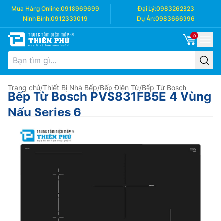
Mua Hàng Online:
0918969699
Đại Lý:
0983262323
Ninh Bình:
0912339019
Dự Án:
0983666996
0
Trang chủ
/
Thiết Bị Nhà Bếp
/
Bếp Điện Từ
/
Bếp Từ Bosch
Bếp Từ Bosch PVS831FB5E 4 Vùng
Nấu Series 6