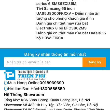
series 6 SMS6ZCI85M
Chức năng khởi động nhanh QuickStart phát hiện vị trí
Tivi Samsung 65 inch
bạn đã đặt nồi và tự động hiển thị vùng nấu tương ứng
UA65U8000FKXXV – Điểm nhấn ấn
trên giao diện điều khiển. Bạn có thể bắt đầu nấu ngay
tượng cho phòng khách gia đình
Đánh giá chi tiết máy rửa bát
lập tức và chọn mức độ nấu mong muốn cho nồi nấu
Electrolux 8 bộ EFC3862MS
mà không phải chờ lâu.
Đánh giá chi tiết máy rửa bát Hafele 15
bộ HDW-FI60A
Đăng ký nhận thông tin mới nhất
Đăng ký
Mua Hàng Online:
0918969699
Hotline Bảo Hành:
1800585859
Hệ Thống Showroom
Tổng Kho: KCN Vĩnh Hoàng, Quận Hoàng Mai, Hà Nội
Showroom: Số 488 Hà Huy Tập, Yên Viên, Gia Lâm, Hà Nội
Showroom: Số 89A Đường Lạc Long Quân, Phường Vĩnh Phúc,