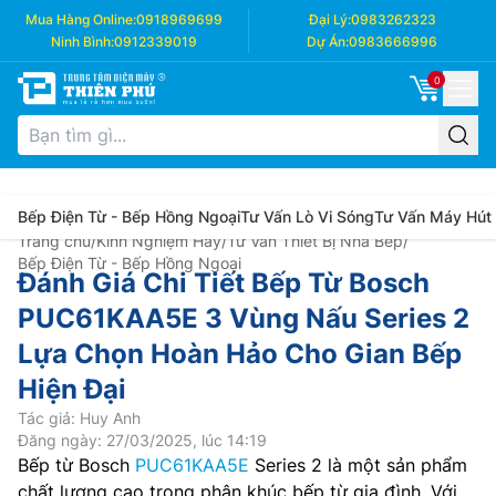
Mua Hàng Online:
0918969699
Đại Lý:
0983262323
Ninh Bình:
0912339019
Dự Án:
0983666996
0
Bếp Điện Từ - Bếp Hồng Ngoại
Tư Vấn Lò Vi Sóng
Tư Vấn Máy Hút
Trang chủ
/
Kinh Nghiệm Hay
/
Tư Vấn Thiết Bị Nhà Bếp
/
Bếp Điện Từ - Bếp Hồng Ngoại
Đánh Giá Chi Tiết Bếp Từ Bosch
PUC61KAA5E 3 Vùng Nấu Series 2
Lựa Chọn Hoàn Hảo Cho Gian Bếp
Hiện Đại
Tác giả: Huy Anh
Đăng ngày: 27/03/2025, lúc 14:19
Bếp từ Bosch
PUC61KAA5E
Series 2 là một sản phẩm
chất lượng cao trong phân khúc bếp từ gia đình. Với