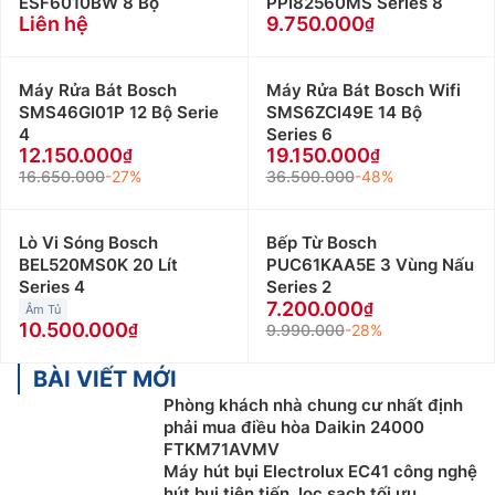
ESF6010BW 8 Bộ
PPI82560MS Series 8
Liên hệ
9.750.000
Máy Rửa Bát Bosch
Máy Rửa Bát Bosch Wifi
SMS46GI01P 12 Bộ Serie
SMS6ZCI49E 14 Bộ
4
Series 6
12.150.000
19.150.000
16.650.000
-27%
36.500.000
-48%
Lò Vi Sóng Bosch
Bếp Từ Bosch
BEL520MS0K 20 Lít
PUC61KAA5E 3 Vùng Nấu
Series 4
Series 2
7.200.000
Âm Tủ
10.500.000
9.990.000
-28%
BÀI VIẾT MỚI
Phòng khách nhà chung cư nhất định
phải mua điều hòa Daikin 24000
FTKM71AVMV
Máy hút bụi Electrolux EC41 công nghệ
hút bụi tiên tiến, lọc sạch tối ưu