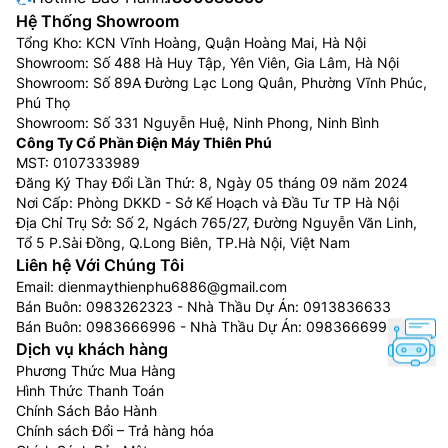
Hệ Thống Showroom
Tổng Kho: KCN Vĩnh Hoàng, Quận Hoàng Mai, Hà Nội
Showroom: Số 488 Hà Huy Tập, Yên Viên, Gia Lâm, Hà Nội
Showroom: Số 89A Đường Lạc Long Quân, Phường Vĩnh Phúc,
Phú Thọ
Showroom: Số 331 Nguyễn Huệ, Ninh Phong, Ninh Bình
Công Ty Cổ Phần Điện Máy Thiên Phú
MST: 0107333989
Đăng Ký Thay Đổi Lần Thứ: 8, Ngày 05 tháng 09 năm 2024
Nơi Cấp: Phòng DKKD - Sở Kế Hoạch và Đầu Tư TP Hà Nội
Địa Chỉ Trụ Sở: Số 2, Ngách 765/27, Đường Nguyễn Văn Linh,
Tổ 5 P.Sài Đồng, Q.Long Biên, TP.Hà Nội, Việt Nam
Liên hệ Với Chúng Tôi
Email:
dienmaythienphu6886@gmail.com
Bán Buôn:
0983262323
- Nhà Thầu Dự Án:
0913836633
Bán Buôn:
0983666996
- Nhà Thầu Dự Án:
0983666996
Dịch vụ khách hàng
Phương Thức Mua Hàng
Hình Thức Thanh Toán
Chính Sách Bảo Hành
Chính sách Đổi – Trả hàng hóa