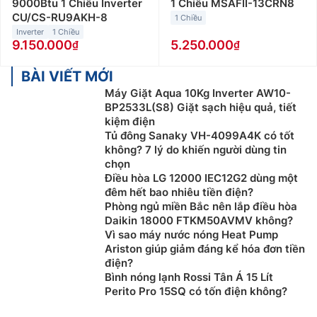
9000Btu 1 Chiều Inverter
1 Chiều MSAFII-13CRN8
CU/CS-RU9AKH-8
1 Chiều
Inverter
1 Chiều
9.150.000
5.250.000
BÀI VIẾT MỚI
Máy Giặt Aqua 10Kg Inverter AW10-
BP2533L(S8) Giặt sạch hiệu quả, tiết
kiệm điện
Tủ đông Sanaky VH-4099A4K có tốt
không? 7 lý do khiến người dùng tin
chọn
Điều hòa LG 12000 IEC12G2 dùng một
đêm hết bao nhiêu tiền điện?
Phòng ngủ miền Bắc nên lắp điều hòa
Daikin 18000 FTKM50AVMV không?
Vì sao máy nước nóng Heat Pump
Ariston giúp giảm đáng kể hóa đơn tiền
điện?
Bình nóng lạnh Rossi Tân Á 15 Lít
Perito Pro 15SQ có tốn điện không?