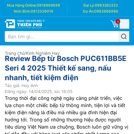
Mua Hàng Online:
0918969699
Đại Lý:
0983262323
Ninh Bình:
0912339019
Dự Án:
0983666996
0
Trang chủ
/
Kinh Nghiệm Hay
Review Bếp từ Bosch PUC611BB5E
Seri 4 2025 Thiết kế sang, nấu
nhanh, tiết kiệm điện
Tác giả: Huy Anh
Đăng ngày: 14/04/2025, lúc 16:05
Trong thời đại công nghệ ngày càng phát triển, việc
lựa chọn một chiếc bếp từ thông minh, tiện lợi và tiết
kiệm điện năng là điều mà nhiều gia đình hiện đại
hướng tới. Trong số những thương hiệu được người
tiêu dùng Việt Nam ưa chuộng, Bosch luôn giữ vững vị