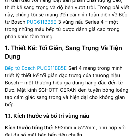
trí dẫn đầu với hàng loạt sản phẩm chất lượng cao,
thiết kế sang trọng và độ bền vượt trội. Trong bài viết
này, chúng tôi sẽ mang đến cái nhìn toàn diện về Bếp
từ Bosch
PUC611BB5E
3 vùng nấu Series 4 – một
trong những mẫu bếp từ được đánh giá cao trong
phân khúc tầm trung.
1. Thiết Kế: Tối Giản, Sang Trọng Và Tiện
Dụng
Bếp từ Bosch PUC611BB5E
Seri 4 mang trong mình
triết lý thiết kế tối giản đặc trưng của thương hiệu
Bosch – một thương hiệu gia dụng hàng đầu đến từ
Đức. Mặt kính SCHOTT CERAN đen tuyền bóng loáng,
tạo cảm giác sang trọng và hiện đại cho không gian
bếp.
1.1. Kích thước và bố trí vùng nấu
Kích thước tổng thể:
592mm x 522mm, phù hợp với
đại đa số mặt bàn bếp tiêu chuẩn.