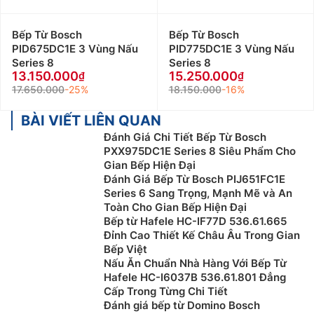
Bếp Từ Bosch
Bếp Từ Bosch
PID675DC1E 3 Vùng Nấu
PID775DC1E 3 Vùng Nấu
Series 8
Series 8
13.150.000
15.250.000
17.650.000
-25%
18.150.000
-16%
BÀI VIẾT LIÊN QUAN
Đánh Giá Chi Tiết Bếp Từ Bosch
PXX975DC1E Series 8 Siêu Phẩm Cho
Gian Bếp Hiện Đại
Đánh Giá Bếp Từ Bosch PIJ651FC1E
Series 6 Sang Trọng, Mạnh Mẽ và An
Toàn Cho Gian Bếp Hiện Đại
Bếp từ Hafele HC-IF77D 536.61.665
Đỉnh Cao Thiết Kế Châu Âu Trong Gian
Bếp Việt
Nấu Ăn Chuẩn Nhà Hàng Với Bếp Từ
Hafele HC-I6037B 536.61.801 Đẳng
Cấp Trong Từng Chi Tiết
Đánh giá bếp từ Domino Bosch