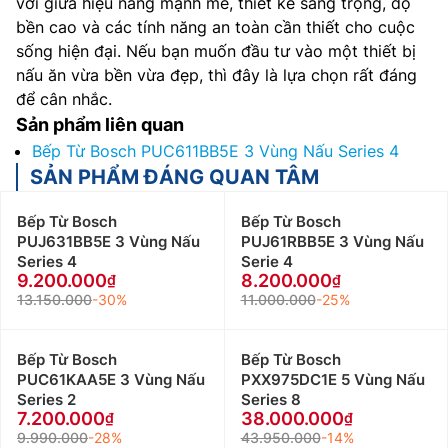
vời giữa hiệu năng mạnh mẽ, thiết kế sang trọng, độ
bền cao và các tính năng an toàn cần thiết cho cuộc
sống hiện đại. Nếu bạn muốn đầu tư vào một thiết bị
nấu ăn vừa bền vừa đẹp, thì đây là lựa chọn rất đáng
để cân nhắc.
Sản phẩm liên quan
Bếp Từ Bosch PUC611BB5E 3 Vùng Nấu Series 4
SẢN PHẨM ĐÁNG QUAN TÂM
Bếp Từ Bosch
Bếp Từ Bosch
PUJ631BB5E 3 Vùng Nấu
PUJ61RBB5E 3 Vùng Nấu
Series 4
Serie 4
9.200.000
8.200.000
13.150.000
-30%
11.000.000
-25%
Bếp Từ Bosch
Bếp Từ Bosch
PUC61KAA5E 3 Vùng Nấu
PXX975DC1E 5 Vùng Nấu
Series 2
Series 8
7.200.000
38.000.000
9.990.000
-28%
43.950.000
-14%