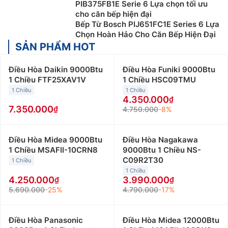
PIB375FB1E Serie 6 Lựa chọn tối ưu
cho căn bếp hiện đại
Bếp Từ Bosch PIJ651FC1E Series 6 Lựa
Chọn Hoàn Hảo Cho Căn Bếp Hiện Đại
SẢN PHẨM HOT
Điều Hòa Daikin 9000Btu
Điều Hòa Funiki 9000Btu
1 Chiều FTF25XAV1V
1 Chiều HSC09TMU
1 Chiều
1 Chiều
4.350.000
7.350.000
4.750.000
-8%
Điều Hòa Midea 9000Btu
Điều Hòa Nagakawa
1 Chiều MSAFII-10CRN8
9000Btu 1 Chiều NS-
C09R2T30
1 Chiều
1 Chiều
4.250.000
3.990.000
5.690.000
-25%
4.790.000
-17%
Điều Hòa Panasonic
Điều Hòa Midea 12000Btu