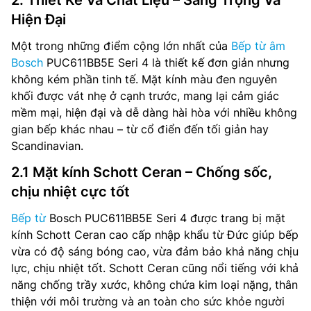
2. Thiết Kế Và Chất Liệu – Sang Trọng Và
Hiện Đại
Một trong những điểm cộng lớn nhất của
Bếp từ âm
Bosch
PUC611BB5E Seri 4 là thiết kế đơn giản nhưng
không kém phần tinh tế. Mặt kính màu đen nguyên
khối được vát nhẹ ở cạnh trước, mang lại cảm giác
mềm mại, hiện đại và dễ dàng hài hòa với nhiều không
gian bếp khác nhau – từ cổ điển đến tối giản hay
Scandinavian.
2.1 Mặt kính Schott Ceran – Chống sốc,
chịu nhiệt cực tốt
Bếp từ
Bosch PUC611BB5E Seri 4 được trang bị mặt
kính Schott Ceran cao cấp nhập khẩu từ Đức giúp bếp
vừa có độ sáng bóng cao, vừa đảm bảo khả năng chịu
lực, chịu nhiệt tốt. Schott Ceran cũng nổi tiếng với khả
năng chống trầy xước, không chứa kim loại nặng, thân
thiện với môi trường và an toàn cho sức khỏe người