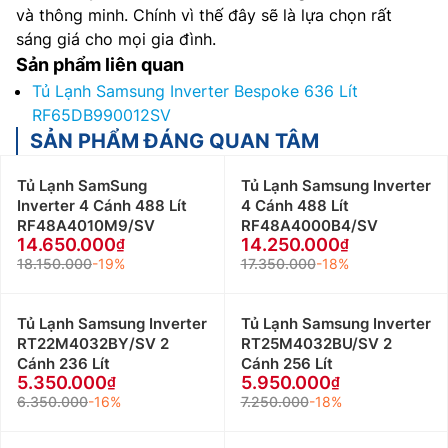
và thông minh. Chính vì thế đây sẽ là lựa chọn rất
sáng giá cho mọi gia đình.
Sản phẩm liên quan
Tủ Lạnh Samsung Inverter Bespoke 636 Lít
RF65DB990012SV
SẢN PHẨM ĐÁNG QUAN TÂM
Tủ Lạnh SamSung
Tủ Lạnh Samsung Inverter
Inverter 4 Cánh 488 Lít
4 Cánh 488 Lít
RF48A4010M9/SV
RF48A4000B4/SV
14.650.000
14.250.000
18.150.000
-19%
17.350.000
-18%
Tủ Lạnh Samsung Inverter
Tủ Lạnh Samsung Inverter
RT22M4032BY/SV 2
RT25M4032BU/SV 2
Cánh 236 Lít
Cánh 256 Lít
5.350.000
5.950.000
6.350.000
-16%
7.250.000
-18%