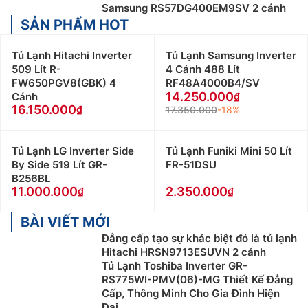
Samsung RS57DG400EM9SV 2 cánh
SẢN PHẨM HOT
Tủ Lạnh Hitachi Inverter
Tủ Lạnh Samsung Inverter
509 Lít R-
4 Cánh 488 Lít
FW650PGV8(GBK) 4
RF48A4000B4/SV
14.250.000
Cánh
16.150.000
17.350.000
-18%
Tủ Lạnh LG Inverter Side
Tủ Lạnh Funiki Mini 50 Lít
By Side 519 Lít GR-
FR-51DSU
B256BL
11.000.000
2.350.000
BÀI VIẾT MỚI
Đẳng cấp tạo sự khác biệt đó là tủ lạnh
Hitachi HRSN9713ESUVN 2 cánh
Tủ Lạnh Toshiba Inverter GR-
RS775WI-PMV(06)-MG Thiết Kế Đẳng
Cấp, Thông Minh Cho Gia Đình Hiện
Đại