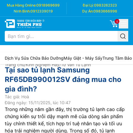
Mua Hàng Online:
0918969699
Đại Lý:
0983262323
Ninh Bình:
0912339019
Dự Án:
0983666996
0
Dịch Vụ Sửa Chữa Bảo Dưỡng
Máy Giặt - Máy Sấy
Trung Tâm Bảo
Trang chủ
/
Kinh Nghiệm Hay
/
Tư Vấn Tủ Lạnh
Tại sao tủ lạnh Samsung
RF65DB990012SV đáng mua cho
gia đình?
Tác giả: Hoà
Đăng ngày: 15/11/2025, lúc 10:47
Trong những năm gần đây, thị trường tủ lạnh cao cấp
chứng kiến sự trỗi dậy mạnh mẽ của dòng sản phẩm
tùy chỉnh thiết kế, tích hợp trí tuệ nhân tạo và tối ưu
hóa trải nghiệm người dùng. Trong số đó, tủ lạnh