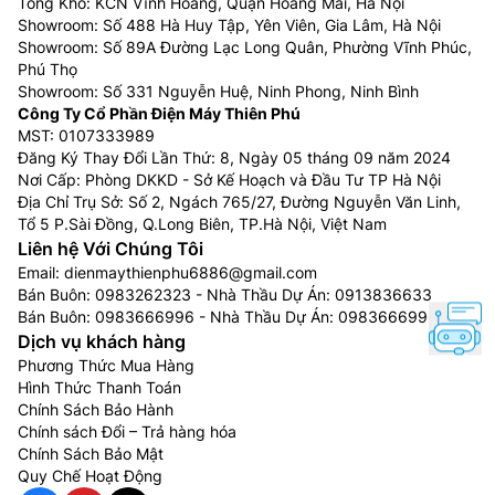
Tổng Kho: KCN Vĩnh Hoàng, Quận Hoàng Mai, Hà Nội
Showroom: Số 488 Hà Huy Tập, Yên Viên, Gia Lâm, Hà Nội
Showroom: Số 89A Đường Lạc Long Quân, Phường Vĩnh Phúc,
Phú Thọ
Showroom: Số 331 Nguyễn Huệ, Ninh Phong, Ninh Bình
Công Ty Cổ Phần Điện Máy Thiên Phú
MST: 0107333989
Đăng Ký Thay Đổi Lần Thứ: 8, Ngày 05 tháng 09 năm 2024
Nơi Cấp: Phòng DKKD - Sở Kế Hoạch và Đầu Tư TP Hà Nội
Địa Chỉ Trụ Sở: Số 2, Ngách 765/27, Đường Nguyễn Văn Linh,
Tổ 5 P.Sài Đồng, Q.Long Biên, TP.Hà Nội, Việt Nam
Liên hệ Với Chúng Tôi
Email:
dienmaythienphu6886@gmail.com
Bán Buôn:
0983262323
- Nhà Thầu Dự Án:
0913836633
Bán Buôn:
0983666996
- Nhà Thầu Dự Án:
0983666996
Dịch vụ khách hàng
Phương Thức Mua Hàng
Hình Thức Thanh Toán
Chính Sách Bảo Hành
Chính sách Đổi – Trả hàng hóa
Chính Sách Bảo Mật
Quy Chế Hoạt Động