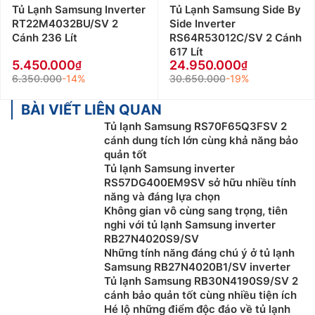
Tủ Lạnh Samsung Inverter
Tủ Lạnh Samsung Side By
RT22M4032BU/SV 2
Side Inverter
Cánh 236 Lít
RS64R53012C/SV 2 Cánh
617 Lít
5.450.000
24.950.000
6.350.000
-14%
30.650.000
-19%
BÀI VIẾT LIÊN QUAN
Tủ lạnh Samsung RS70F65Q3FSV 2
cánh dung tích lớn cùng khả năng bảo
quản tốt
Tủ lạnh Samsung inverter
RS57DG400EM9SV sở hữu nhiều tính
năng và đáng lựa chọn
Không gian vô cùng sang trọng, tiên
nghi với tủ lạnh Samsung inverter
RB27N4020S9/SV
Những tính năng đáng chú ý ở tủ lạnh
Samsung RB27N4020B1/SV inverter
Tủ lạnh Samsung RB30N4190S9/SV 2
cánh bảo quản tốt cùng nhiều tiện ích
Hé lộ những điểm độc đáo về tủ lạnh