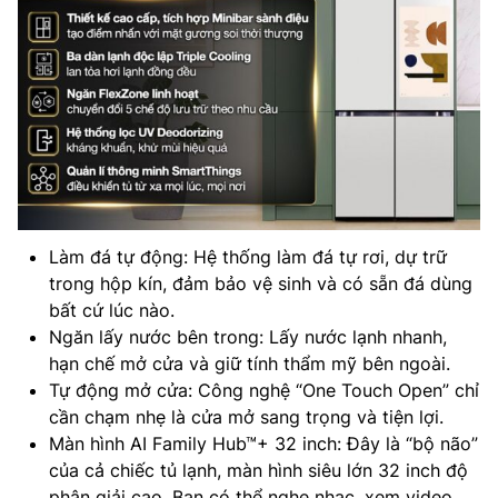
Làm đá tự động: Hệ thống làm đá tự rơi, dự trữ
trong hộp kín, đảm bảo vệ sinh và có sẵn đá dùng
bất cứ lúc nào.
Ngăn lấy nước bên trong: Lấy nước lạnh nhanh,
hạn chế mở cửa và giữ tính thẩm mỹ bên ngoài.
Tự động mở cửa: Công nghệ “One Touch Open” chỉ
cần chạm nhẹ là cửa mở sang trọng và tiện lợi.
Màn hình AI Family Hub™+ 32 inch: Đây là “bộ não”
của cả chiếc tủ lạnh, màn hình siêu lớn 32 inch độ
phân giải cao. Bạn có thể nghe nhạc, xem video,