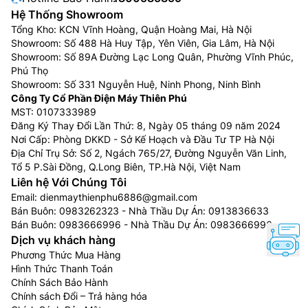
Hệ Thống Showroom
Tổng Kho: KCN Vĩnh Hoàng, Quận Hoàng Mai, Hà Nội
Showroom: Số 488 Hà Huy Tập, Yên Viên, Gia Lâm, Hà Nội
Showroom: Số 89A Đường Lạc Long Quân, Phường Vĩnh Phúc,
Phú Thọ
Showroom: Số 331 Nguyễn Huệ, Ninh Phong, Ninh Bình
Công Ty Cổ Phần Điện Máy Thiên Phú
MST: 0107333989
Đăng Ký Thay Đổi Lần Thứ: 8, Ngày 05 tháng 09 năm 2024
Nơi Cấp: Phòng DKKD - Sở Kế Hoạch và Đầu Tư TP Hà Nội
Địa Chỉ Trụ Sở: Số 2, Ngách 765/27, Đường Nguyễn Văn Linh,
Tổ 5 P.Sài Đồng, Q.Long Biên, TP.Hà Nội, Việt Nam
Liên hệ Với Chúng Tôi
Email:
dienmaythienphu6886@gmail.com
Bán Buôn:
0983262323
- Nhà Thầu Dự Án:
0913836633
Bán Buôn:
0983666996
- Nhà Thầu Dự Án:
0983666996
Dịch vụ khách hàng
Phương Thức Mua Hàng
Hình Thức Thanh Toán
Chính Sách Bảo Hành
Chính sách Đổi – Trả hàng hóa