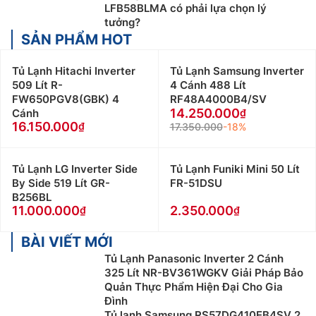
LFB58BLMA có phải lựa chọn lý
tưởng?
SẢN PHẨM HOT
Tủ Lạnh Hitachi Inverter
Tủ Lạnh Samsung Inverter
509 Lít R-
4 Cánh 488 Lít
FW650PGV8(GBK) 4
RF48A4000B4/SV
14.250.000
Cánh
16.150.000
17.350.000
-18%
Tủ Lạnh LG Inverter Side
Tủ Lạnh Funiki Mini 50 Lít
By Side 519 Lít GR-
FR-51DSU
B256BL
11.000.000
2.350.000
BÀI VIẾT MỚI
Tủ Lạnh Panasonic Inverter 2 Cánh
325 Lít NR-BV361WGKV Giải Pháp Bảo
Quản Thực Phẩm Hiện Đại Cho Gia
Đình
Tủ lạnh Samsung RS57DG410EB4SV 2