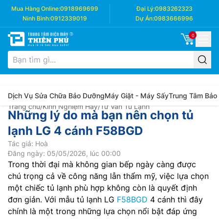
Mua Hàng Online:
0918969699
Đại Lý:
0983262323
Ninh Bình:
0912339019
Dự Án:
0983666996
0
Dịch Vụ Sửa Chữa Bảo Dưỡng
Máy Giặt - Máy Sấy
Trung Tâm Bảo
Trang chủ
/
Kinh Nghiệm Hay
/
Tư Vấn Tủ Lạnh
Những lý do mà bạn nên chọn tủ
lạnh LG 4 cánh F58BGD
Tác giả: Hoà
Đăng ngày: 05/05/2026, lúc 00:00
Trong thời đại mà không gian bếp ngày càng được
chú trọng cả về công năng lẫn thẩm mỹ, việc lựa chọn
một chiếc tủ lạnh phù hợp không còn là quyết định
đơn giản. Với mẫu tủ lạnh LG
F58BGD
4 cánh thì đây
chính là một trong những lựa chọn nổi bật đáp ứng