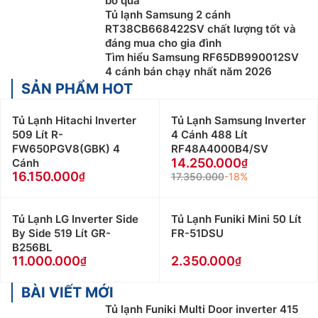
bỏ qua
Tủ lạnh Samsung 2 cánh
RT38CB668422SV chất lượng tốt và
đáng mua cho gia đình
Tìm hiểu Samsung RF65DB990012SV
4 cánh bán chạy nhất năm 2026
SẢN PHẨM HOT
Tủ Lạnh Hitachi Inverter
Tủ Lạnh Samsung Inverter
509 Lít R-
4 Cánh 488 Lít
FW650PGV8(GBK) 4
RF48A4000B4/SV
14.250.000
Cánh
16.150.000
17.350.000
-18%
Tủ Lạnh LG Inverter Side
Tủ Lạnh Funiki Mini 50 Lít
By Side 519 Lít GR-
FR-51DSU
B256BL
11.000.000
2.350.000
BÀI VIẾT MỚI
Tủ lạnh Funiki Multi Door inverter 415