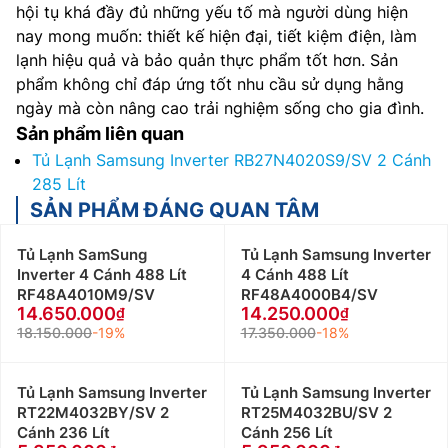
hội tụ khá đầy đủ những yếu tố mà người dùng hiện
nay mong muốn: thiết kế hiện đại, tiết kiệm điện, làm
lạnh hiệu quả và bảo quản thực phẩm tốt hơn. Sản
phẩm không chỉ đáp ứng tốt nhu cầu sử dụng hằng
ngày mà còn nâng cao trải nghiệm sống cho gia đình.
Sản phẩm liên quan
Tủ Lạnh Samsung Inverter RB27N4020S9/SV 2 Cánh
285 Lít
SẢN PHẨM ĐÁNG QUAN TÂM
Tủ Lạnh SamSung
Tủ Lạnh Samsung Inverter
Inverter 4 Cánh 488 Lít
4 Cánh 488 Lít
RF48A4010M9/SV
RF48A4000B4/SV
14.650.000
14.250.000
18.150.000
-19%
17.350.000
-18%
Tủ Lạnh Samsung Inverter
Tủ Lạnh Samsung Inverter
RT22M4032BY/SV 2
RT25M4032BU/SV 2
Cánh 236 Lít
Cánh 256 Lít