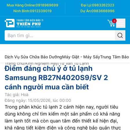
Mua Hàng Online:
0918969699
Đại Lý:
0983262323
Ninh Bình:
0912339019
Dự Án:
0983666996
0
Dịch Vụ Sửa Chữa Bảo Dưỡng
Máy Giặt - Máy Sấy
Trung Tâm Bảo
Trang chủ
/
Kinh Nghiệm Hay
/
Tư Vấn Tủ Lạnh
Điểm đáng chú ý ở tủ lạnh
Samsung RB27N4020S9/SV 2
cánh người mua cần biết
Tác giả: Hoà
Đăng ngày: 15/05/2026, lúc 00:00
Trong phân khúc tủ lạnh 2 cánh hiện nay, người tiêu
dùng không chỉ tìm kiếm một sản phẩm có khả năng
làm lạnh tốt mà còn quan tâm đến thiết kế hiện đại,
khả năng tiết kiệm điện và công nghệ bảo quản thực