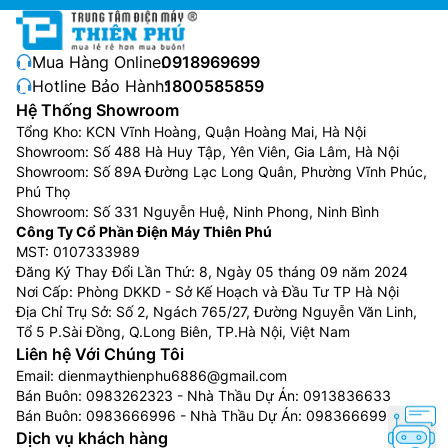
Mua Hàng Online:
0918969699
Hotline Bảo Hành:
1800585859
Hệ Thống Showroom
Tổng Kho: KCN Vĩnh Hoàng, Quận Hoàng Mai, Hà Nội
Showroom: Số 488 Hà Huy Tập, Yên Viên, Gia Lâm, Hà Nội
Showroom: Số 89A Đường Lạc Long Quân, Phường Vĩnh Phúc,
Phú Thọ
Showroom: Số 331 Nguyễn Huệ, Ninh Phong, Ninh Bình
Công Ty Cổ Phần Điện Máy Thiên Phú
MST: 0107333989
Đăng Ký Thay Đổi Lần Thứ: 8, Ngày 05 tháng 09 năm 2024
Nơi Cấp: Phòng DKKD - Sở Kế Hoạch và Đầu Tư TP Hà Nội
Địa Chỉ Trụ Sở: Số 2, Ngách 765/27, Đường Nguyễn Văn Linh,
Tổ 5 P.Sài Đồng, Q.Long Biên, TP.Hà Nội, Việt Nam
Liên hệ Với Chúng Tôi
Email:
dienmaythienphu6886@gmail.com
Bán Buôn:
0983262323
- Nhà Thầu Dự Án:
0913836633
Bán Buôn:
0983666996
- Nhà Thầu Dự Án:
0983666996
Dịch vụ khách hàng