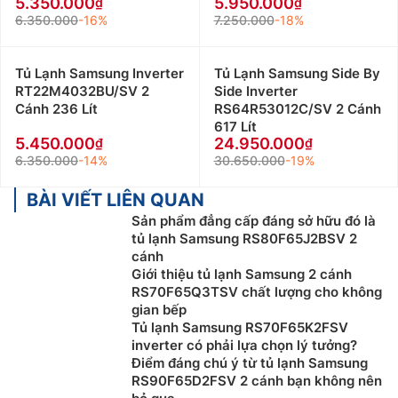
5.350.000
5.950.000
6.350.000
-16%
7.250.000
-18%
Tủ Lạnh Samsung Inverter
Tủ Lạnh Samsung Side By
RT22M4032BU/SV 2
Side Inverter
Cánh 236 Lít
RS64R53012C/SV 2 Cánh
617 Lít
5.450.000
24.950.000
6.350.000
-14%
30.650.000
-19%
BÀI VIẾT LIÊN QUAN
Sản phẩm đẳng cấp đáng sở hữu đó là
tủ lạnh Samsung RS80F65J2BSV 2
cánh
Giới thiệu tủ lạnh Samsung 2 cánh
RS70F65Q3TSV chất lượng cho không
gian bếp
Tủ lạnh Samsung RS70F65K2FSV
inverter có phải lựa chọn lý tưởng?
Điểm đáng chú ý từ tủ lạnh Samsung
RS90F65D2FSV 2 cánh bạn không nên