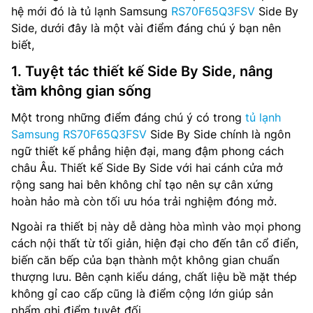
hệ mới đó là tủ lạnh Samsung
RS70F65Q3FSV
Side By
Side, dưới đây là một vài điểm đáng chú ý bạn nên
biết,
1. Tuyệt tác thiết kế Side By Side, nâng
tầm không gian sống
Một trong những điểm đáng chú ý có trong
tủ lạnh
Samsung RS70F65Q3FSV
Side By Side chính là ngôn
ngữ thiết kế phẳng hiện đại, mang đậm phong cách
châu Âu. Thiết kế Side By Side với hai cánh cửa mở
rộng sang hai bên không chỉ tạo nên sự cân xứng
hoàn hảo mà còn tối ưu hóa trải nghiệm đóng mở.
Ngoài ra thiết bị này dễ dàng hòa mình vào mọi phong
cách nội thất từ tối giản, hiện đại cho đến tân cổ điển,
biến căn bếp của bạn thành một không gian chuẩn
thượng lưu. Bên cạnh kiểu dáng, chất liệu bề mặt thép
không gỉ cao cấp cũng là điểm cộng lớn giúp sản
phẩm ghi điểm tuyệt đối.