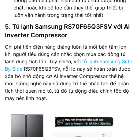
thông báo nếu phát hiện cửa tủ chưa được đóng
chặt, hoặc khi bộ lọc cần thay thế, giúp thiết bị
luôn vận hành trong trạng thái tốt nhất.
5. Tủ lạnh Samsung RS70F65Q3FSV với AI
Inverter Compressor
Chi phí tiền điện hằng tháng luôn là mối bận tâm lớn
khi người tiêu dùng cân nhắc chọn mua các dòng tủ
lạnh dung tích lớn. Tuy nhiên, với
tủ lạnh Samsung Side
By Side
RS70F65Q3FSV, nỗi lo này sẽ hoàn toàn được
xóa bỏ nhờ động cơ AI Inverter Compressor thế hệ
mới. Công nghệ này sử dụng trí tuệ nhân tạo để phân
tích thói quen mở tủ, từ đó tự động điều chỉnh tốc độ
máy nén linh hoạt.