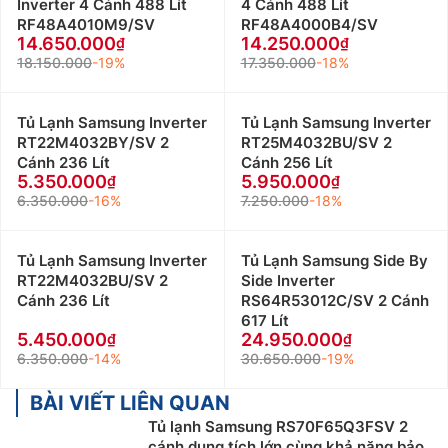
Inverter 4 Cánh 488 Lít
4 Cánh 488 Lít
RF48A4010M9/SV
RF48A4000B4/SV
14.650.000
14.250.000
18.150.000
-19%
17.350.000
-18%
Tủ Lạnh Samsung Inverter
Tủ Lạnh Samsung Inverter
RT22M4032BY/SV 2
RT25M4032BU/SV 2
Cánh 236 Lít
Cánh 256 Lít
5.350.000
5.950.000
6.350.000
-16%
7.250.000
-18%
Tủ Lạnh Samsung Inverter
Tủ Lạnh Samsung Side By
RT22M4032BU/SV 2
Side Inverter
Cánh 236 Lít
RS64R53012C/SV 2 Cánh
617 Lít
5.450.000
24.950.000
6.350.000
-14%
30.650.000
-19%
BÀI VIẾT LIÊN QUAN
Tủ lạnh Samsung RS70F65Q3FSV 2
cánh dung tích lớn cùng khả năng bảo