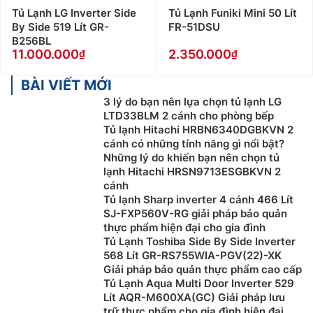
Tủ Lạnh LG Inverter Side
Tủ Lạnh Funiki Mini 50 Lít
By Side 519 Lít GR-
FR-51DSU
B256BL
11.000.000
2.350.000
BÀI VIẾT MỚI
3 lý do bạn nên lựa chọn tủ lạnh LG
LTD33BLM 2 cánh cho phòng bếp
Tủ lạnh Hitachi HRBN6340DGBKVN 2
cánh có những tính năng gì nổi bật?
Những lý do khiến bạn nên chọn tủ
lạnh Hitachi HRSN9713ESGBKVN 2
cánh
Tủ lạnh Sharp inverter 4 cánh 466 Lít
SJ-FXP560V-RG giải pháp bảo quản
thực phẩm hiện đại cho gia đình
Tủ Lạnh Toshiba Side By Side Inverter
568 Lít GR-RS755WIA-PGV(22)-XK
Giải pháp bảo quản thực phẩm cao cấp
Tủ Lạnh Aqua Multi Door Inverter 529
Lít AQR-M600XA(GC) Giải pháp lưu
trữ thực phẩm cho gia đình hiện đại