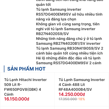
quản tốt
Tủ lạnh Samsung inverter
RS57DG400EM9SV sở hữu nhiều tính
năng và đáng lựa chọn
Không gian vô cùng sang trọng, tiên
nghi với tủ lạnh Samsung inverter
RB27N4020S9/SV
Những tính năng đáng chú ý ở tủ lạnh
Samsung RB27N4020B1/SV inverter
Tủ lạnh Samsung RB30N4190S9/SV 2
cánh bảo quản tốt cùng nhiều tiện ích
Hé lộ những điểm độc đáo về tủ lạnh
Samsung RS57DG400EM9SV 2 cánh
SẢN PHẨM HOT
Tủ Lạnh Hitachi Inverter
Tủ Lạnh Samsung Inverter
509 Lít R-
4 Cánh 488 Lít
FW650PGV8(GBK) 4
RF48A4000B4/SV
14.250.000
Cánh
16.150.000
17.350.000
-18%