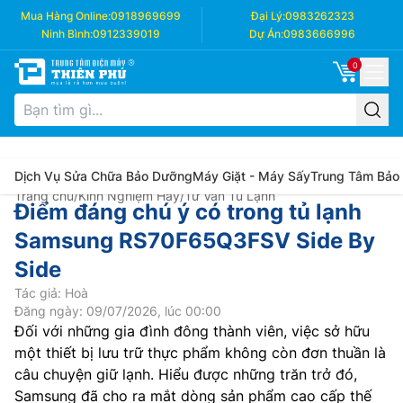
Mua Hàng Online:
0918969699
Đại Lý:
0983262323
Ninh Bình:
0912339019
Dự Án:
0983666996
0
Dịch Vụ Sửa Chữa Bảo Dưỡng
Máy Giặt - Máy Sấy
Trung Tâm Bảo
Trang chủ
/
Kinh Nghiệm Hay
/
Tư Vấn Tủ Lạnh
Điểm đáng chú ý có trong tủ lạnh
Samsung RS70F65Q3FSV Side By
Side
Tác giả: Hoà
Đăng ngày: 09/07/2026, lúc 00:00
Đối với những gia đình đông thành viên, việc sở hữu
một thiết bị lưu trữ thực phẩm không còn đơn thuần là
câu chuyện giữ lạnh. Hiểu được những trăn trở đó,
Samsung đã cho ra mắt dòng sản phẩm cao cấp thế