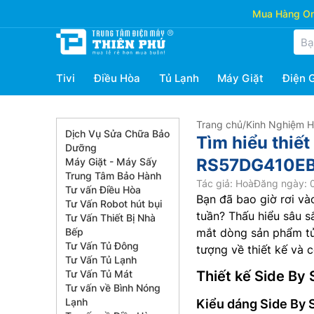
Mua Hàng Onl
Tivi
Điều Hòa
Tủ Lạnh
Máy Giặt
Điện 
Trang chủ
/
Kinh Nghiệm 
Dịch Vụ Sửa Chữa Bảo
Tìm hiểu thiết
Dưỡng
RS57DG410EB
Máy Giặt - Máy Sấy
Trung Tâm Bảo Hành
Tác giả: Hoà
Đăng ngày: 
Tư vấn Điều Hòa
Bạn đã bao giờ rơi vào
Tư Vấn Robot hút bụi
tuần? Thấu hiểu sâu s
Tư Vấn Thiết Bị Nhà
Bếp
mắt dòng sản phẩm t
Tư Vấn Tủ Đông
tượng về thiết kế và 
Tư Vấn Tủ Lạnh
Tư Vấn Tủ Mát
Thiết kế Side By 
Tư vấn về Bình Nóng
Lạnh
Kiểu dáng Side By S