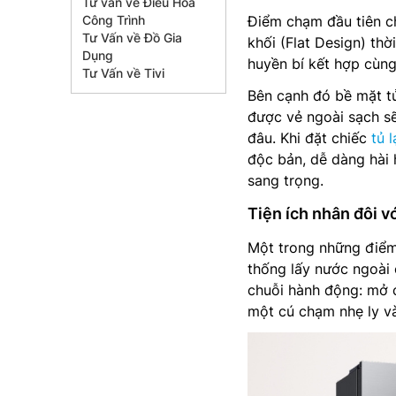
Tư vấn về Điều Hòa
Công Trình
Điểm chạm đầu tiên ch
Tư Vấn về Đồ Gia
khối (Flat Design) thờ
Dụng
huyền bí kết hợp cùng 
Tư Vấn về Tivi
Bên cạnh đó bề mặt tủ
được vẻ ngoài sạch s
đâu. Khi đặt chiếc
tủ 
độc bản, dễ dàng hài 
sang trọng.
Tiện ích nhân đôi v
Một trong những điểm 
thống lấy nước ngoài 
chuỗi hành động: mở c
một cú chạm nhẹ ly và