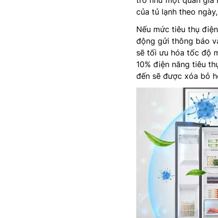
trò như một quản gia n
của tủ lạnh theo ngày,
Nếu mức tiêu thụ điện
động gửi thông báo và
sẽ tối ưu hóa tốc độ 
10% điện năng tiêu thụ
đến sẽ được xóa bỏ h