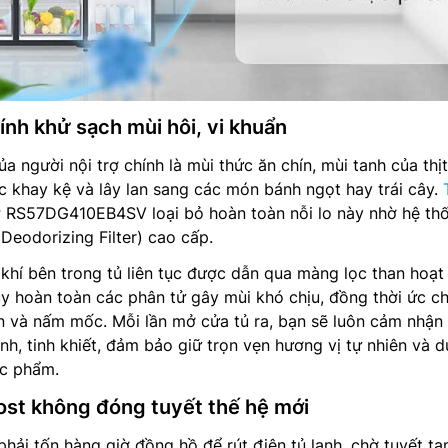
tính khử sạch mùi hôi, vi khuẩn
a người nội trợ chính là mùi thức ăn chín, mùi tanh của thị
 khay kệ và lây lan sang các món bánh ngọt hay trái cây.
r
RS57DG410EB4SV loại bỏ hoàn toàn nỗi lo này nhờ hệ th
(Deodorizing Filter) cao cấp.
khí bên trong tủ liên tục được dẫn qua màng lọc than hoạt 
y hoàn toàn các phân tử gây mùi khó chịu, đồng thời ức c
ẩn và nấm mốc. Mỗi lần mở cửa tủ ra, bạn sẽ luôn cảm nhận
ành, tinh khiết, đảm bảo giữ trọn vẹn hương vị tự nhiên và 
ực phẩm.
st không đóng tuyết thế hệ mới
phải tốn hàng giờ đồng hồ để rút điện tủ lạnh, chờ tuyết ta