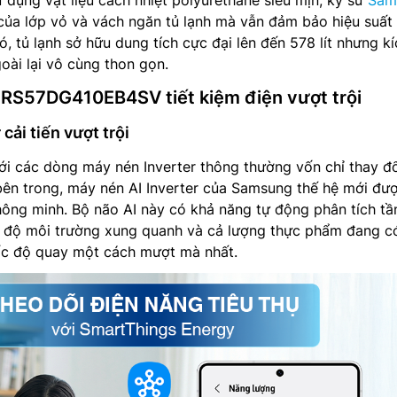
của lớp vỏ và vách ngăn tủ lạnh mà vẫn đảm bảo hiệu suất
, tủ lạnh sở hữu dung tích cực đại lên đến 578 lít nhưng kí
oài lại vô cùng thon gọn.
RS57DG410EB4SV tiết kiệm điện vượt trội
cải tiến vượt trội
ới các dòng máy nén Inverter thông thường vốn chỉ thay đổ
bên trong, máy nén AI Inverter của Samsung thế hệ mới đượ
thông minh. Bộ não AI này có khả năng tự động phân tích tầ
t độ môi trường xung quanh và cả lượng thực phẩm đang c
tốc độ quay một cách mượt mà nhất.