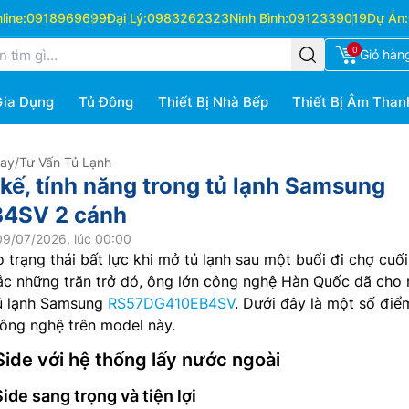
ine:
0918969699
Đại Lý:
0983262323
Ninh Bình:
0912339019
Dự Án:
0
Giỏ hàn
Gia Dụng
Tủ Đông
Thiết Bị Nhà Bếp
Thiết Bị Âm Than
Hay
/
Tư Vấn Tủ Lạnh
 kế, tính năng trong tủ lạnh Samsung
4SV 2 cánh
09/07/2026, lúc 00:00
 trạng thái bất lực khi mở tủ lạnh sau một buổi đi chợ cuối
ắc những trăn trở đó, ông lớn công nghệ Hàn Quốc đã cho 
ủ lạnh Samsung
RS57DG410EB4SV
. Dưới đây là một số điể
công nghệ trên model này.
Side với hệ thống lấy nước ngoài
ide sang trọng và tiện lợi