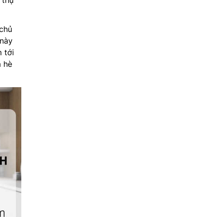
 thụ
 chủ
 này
 tới
a hè