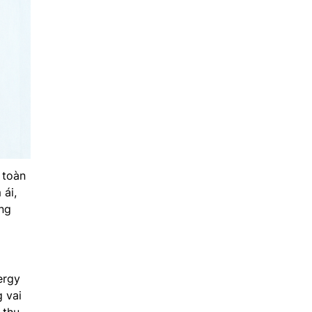
 toàn
 ái,
ững
ergy
 vai