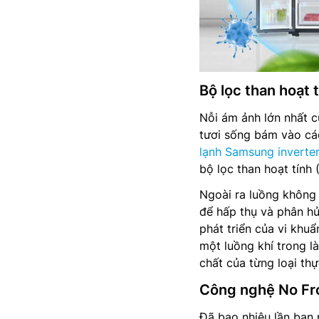
Bộ lọc than hoạt 
Nỗi ám ảnh lớn nhất củ
tươi sống bám vào các
lạnh Samsung inverte
bộ lọc than hoạt tính 
Ngoài ra luồng không 
để hấp thụ và phân hủ
phát triển của vi khu
một luồng khí trong l
chất của từng loại th
Công nghệ No Fro
Đã bao nhiêu lần bạn 