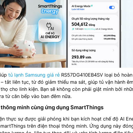
giúp
tủ lạnh Samsung giá rẻ
RS57DG410EB4SV loại bỏ hoàn
– tắt liên tục, từ đó giảm thiểu ma sát, giúp tủ vận hành êm
 thọ cho linh kiện. Bạn sẽ không còn phải giật mình bởi nh
 ra từ căn bếp vào ban đêm nữa.
g thông minh cùng ứng dụng SmartThings
ện thực sự được giải phóng khi bạn kích hoạt chế độ AI En
martThings trên điện thoại thông minh. Ứng dụng này đóng