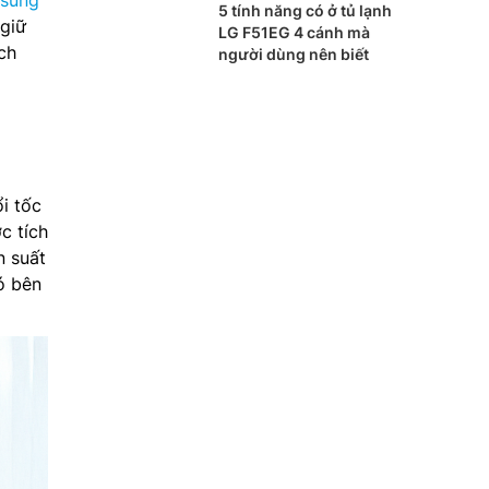
5 tính năng có ở tủ lạnh
 giữ
LG F51EG 4 cánh mà
ch
người dùng nên biết
i tốc
c tích
n suất
ó bên