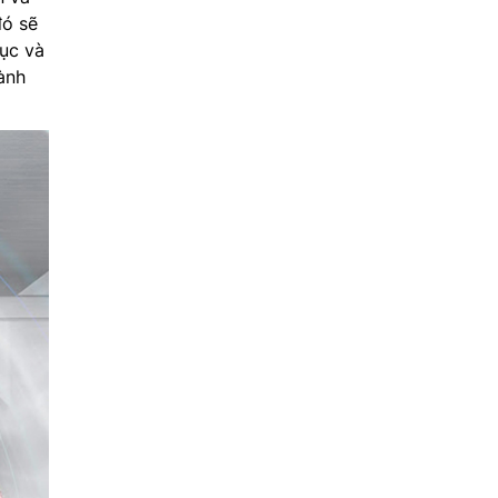
đó sẽ
tục và
ành