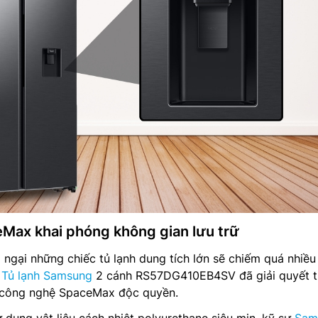
Max khai phóng không gian lưu trữ
 ngại những chiếc tủ lạnh dung tích lớn sẽ chiếm quá nhiều
.
Tủ lạnh Samsung
2 cánh RS57DG410EB4SV đã giải quyết tr
 công nghệ SpaceMax độc quyền.
 dụng vật liệu cách nhiệt polyurethane siêu mịn, kỹ sư
Sam