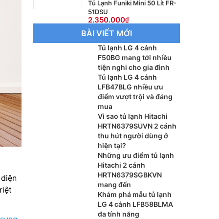
Tủ Lạnh Funiki Mini 50 Lít FR-
51DSU
2.350.000
BÀI VIẾT MỚI
Tủ lạnh LG 4 cánh
F50BG mang tới nhiều
tiện nghi cho gia đình
Tủ lạnh LG 4 cánh
LFB47BLG nhiều ưu
điểm vượt trội và đáng
mua
Vì sao tủ lạnh Hitachi
HRTN6379SUVN 2 cánh
thu hút người dùng ở
hiện tại?
Những ưu điểm tủ lạnh
Hitachi 2 cánh
HRTN6379SGBKVN
 diện
mang đến
iệt
Khám phá mẫu tủ lạnh
LG 4 cánh LFB58BLMA
đa tính năng
sung