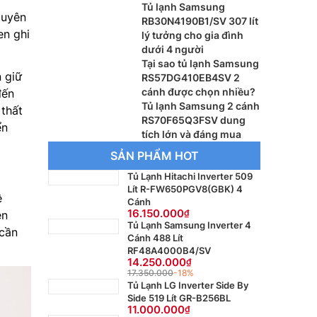
Tủ lạnh Samsung
guyên
RB30N4190B1/SV 307 lít
en ghi
lý tưởng cho gia đình
dưới 4 người
Tại sao tủ lạnh Samsung
 giữ
RS57DG410EB4SV 2
cánh được chọn nhiều?
đến
Tủ lạnh Samsung 2 cánh
 thất
RS70F65Q3FSV dung
ển
tích lớn và đáng mua
SẢN PHẨM HOT
Tủ Lạnh Hitachi Inverter 509
Lít R-FW650PGV8(GBK) 4
ệ
Cánh
16.150.000
ện
Tủ Lạnh Samsung Inverter 4
 cần
Cánh 488 Lít
RF48A4000B4/SV
14.250.000
17.350.000
-18%
Tủ Lạnh LG Inverter Side By
Side 519 Lít GR-B256BL
11.000.000