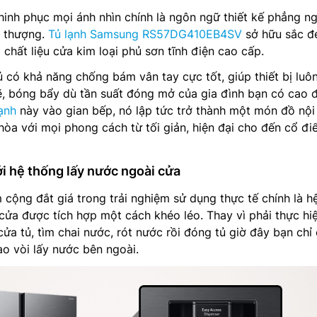
inh phục mọi ánh nhìn chính là ngôn ngữ thiết kế phẳng n
i thượng.
Tủ lạnh Samsung RS57DG410EB4SV
sở hữu sắc đ
chất liệu cửa kim loại phủ sơn tĩnh điện cao cấp.
 có khả năng chống bám vân tay cực tốt, giúp thiết bị luôn
ẽ, bóng bẩy dù tần suất đóng mở của gia đình bạn có cao 
lạnh
này vào gian bếp, nó lập tức trở thành một món đồ nội
hòa với mọi phong cách từ tối giản, hiện đại cho đến cổ đi
ới hệ thống lấy nước ngoài cửa
cộng đắt giá trong trải nghiệm sử dụng thực tế chính là h
cửa được tích hợp một cách khéo léo. Thay vì phải thực hi
ửa tủ, tìm chai nước, rót nước rồi đóng tủ giờ đây bạn chỉ
o vòi lấy nước bên ngoài.