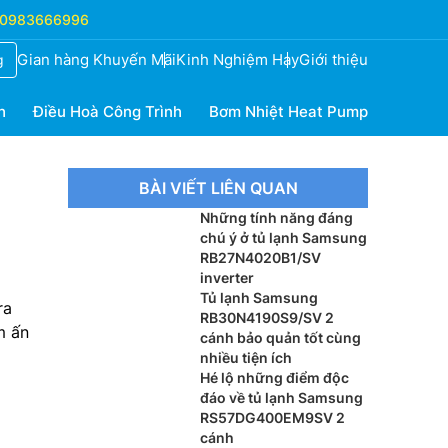
0983666996
Gian hàng Khuyến Mãi
Kinh Nghiệm Hay
Giới thiệu
g
h
Điều Hoà Công Trình
Bơm Nhiệt Heat Pump
BÀI VIẾT LIÊN QUAN
Những tính năng đáng
chú ý ở tủ lạnh Samsung
RB27N4020B1/SV
inverter
Tủ lạnh Samsung
ra
RB30N4190S9/SV 2
m ấn
cánh bảo quản tốt cùng
nhiều tiện ích
Hé lộ những điểm độc
đáo về tủ lạnh Samsung
RS57DG400EM9SV 2
cánh