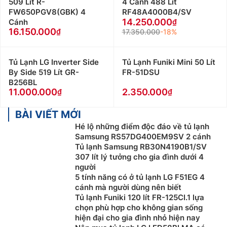
509 Lít R-
4 Cánh 488 Lít
FW650PGV8(GBK) 4
RF48A4000B4/SV
14.250.000
Cánh
16.150.000
17.350.000
-18%
Tủ Lạnh LG Inverter Side
Tủ Lạnh Funiki Mini 50 Lít
By Side 519 Lít GR-
FR-51DSU
B256BL
11.000.000
2.350.000
BÀI VIẾT MỚI
Hé lộ những điểm độc đáo về tủ lạnh
Samsung RS57DG400EM9SV 2 cánh
Tủ lạnh Samsung RB30N4190B1/SV
307 lít lý tưởng cho gia đình dưới 4
người
5 tính năng có ở tủ lạnh LG F51EG 4
cánh mà người dùng nên biết
Tủ lạnh Funiki 120 lít FR-125CI.1 lựa
chọn phù hợp cho không gian sống
hiện đại cho gia đình nhỏ hiện nay