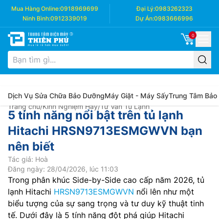
Mua Hàng Online:
0918969699
Đại Lý:
0983262323
Ninh Bình:
0912339019
Dự Án:
0983666996
0
Dịch Vụ Sửa Chữa Bảo Dưỡng
Máy Giặt - Máy Sấy
Trung Tâm Bảo
Trang chủ
/
Kinh Nghiệm Hay
/
Tư Vấn Tủ Lạnh
5 tính năng nổi bật trên tủ lạnh
Hitachi HRSN9713ESMGWVN bạn
nên biết
Tác giả: Hoà
Đăng ngày: 28/04/2026, lúc 11:03
Trong phân khúc Side-by-Side cao cấp năm 2026, tủ
lạnh Hitachi
HRSN9713ESMGWVN
nổi lên như một
biểu tượng của sự sang trọng và tư duy kỹ thuật tinh
tế. Dưới đây là 5 tính năng đột phá giúp Hitachi