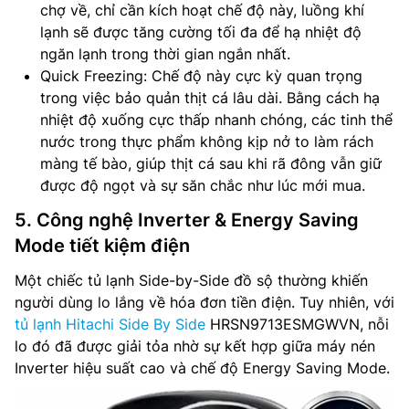
chợ về, chỉ cần kích hoạt chế độ này, luồng khí
lạnh sẽ được tăng cường tối đa để hạ nhiệt độ
ngăn lạnh trong thời gian ngắn nhất.
Quick Freezing: Chế độ này cực kỳ quan trọng
trong việc bảo quản thịt cá lâu dài. Bằng cách hạ
nhiệt độ xuống cực thấp nhanh chóng, các tinh thể
nước trong thực phẩm không kịp nở to làm rách
màng tế bào, giúp thịt cá sau khi rã đông vẫn giữ
được độ ngọt và sự săn chắc như lúc mới mua.
5. Công nghệ Inverter & Energy Saving
Mode tiết kiệm điện
Một chiếc tủ lạnh Side-by-Side đồ sộ thường khiến
người dùng lo lắng về hóa đơn tiền điện. Tuy nhiên, với
tủ lạnh Hitachi Side By Side
HRSN9713ESMGWVN, nỗi
lo đó đã được giải tỏa nhờ sự kết hợp giữa máy nén
Inverter hiệu suất cao và chế độ Energy Saving Mode.