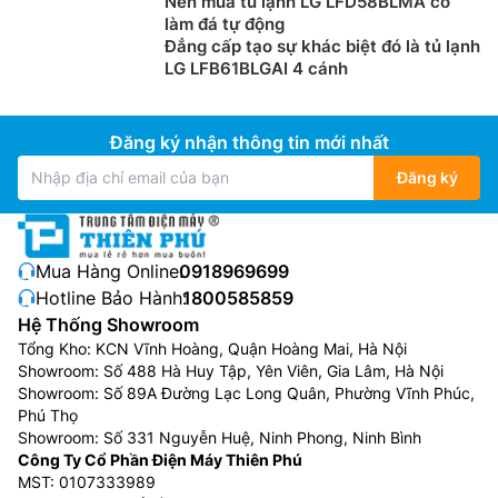
Nên mua tủ lạnh LG LFD58BLMA có
làm đá tự động
Đẳng cấp tạo sự khác biệt đó là tủ lạnh
LG LFB61BLGAI 4 cánh
Đăng ký nhận thông tin mới nhất
Đăng ký
Mua Hàng Online:
0918969699
Hotline Bảo Hành:
1800585859
Hệ Thống Showroom
Tổng Kho: KCN Vĩnh Hoàng, Quận Hoàng Mai, Hà Nội
Showroom: Số 488 Hà Huy Tập, Yên Viên, Gia Lâm, Hà Nội
Showroom: Số 89A Đường Lạc Long Quân, Phường Vĩnh Phúc,
Phú Thọ
Showroom: Số 331 Nguyễn Huệ, Ninh Phong, Ninh Bình
Công Ty Cổ Phần Điện Máy Thiên Phú
MST: 0107333989