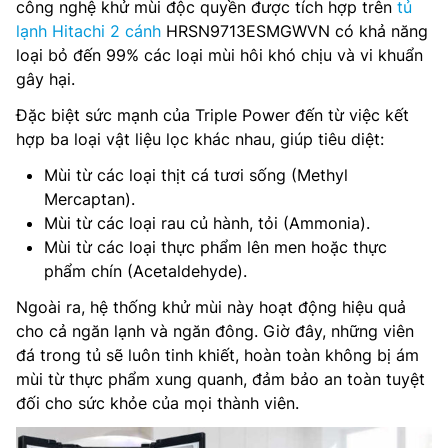
công nghệ khử mùi độc quyền được tích hợp trên
tủ
lạnh Hitachi 2 cánh
HRSN9713ESMGWVN có khả năng
loại bỏ đến 99% các loại mùi hôi khó chịu và vi khuẩn
gây hại.
Đặc biệt sức mạnh của Triple Power đến từ việc kết
hợp ba loại vật liệu lọc khác nhau, giúp tiêu diệt:
Mùi từ các loại thịt cá tươi sống (Methyl
Mercaptan).
Mùi từ các loại rau củ hành, tỏi (Ammonia).
Mùi từ các loại thực phẩm lên men hoặc thực
phẩm chín (Acetaldehyde).
Ngoài ra, hệ thống khử mùi này hoạt động hiệu quả
cho cả ngăn lạnh và ngăn đông. Giờ đây, những viên
đá trong tủ sẽ luôn tinh khiết, hoàn toàn không bị ám
mùi từ thực phẩm xung quanh, đảm bảo an toàn tuyệt
đối cho sức khỏe của mọi thành viên.