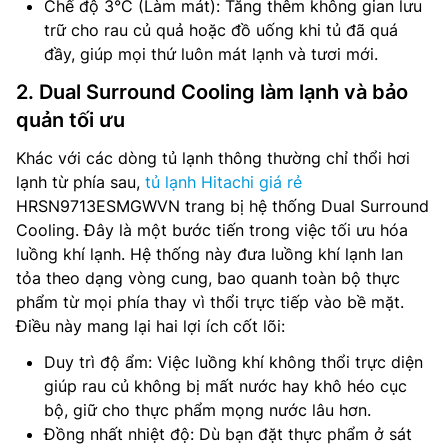
Chế độ 3°C (Làm mát): Tăng thêm không gian lưu
trữ cho rau củ quả hoặc đồ uống khi tủ đã quá
đầy, giúp mọi thứ luôn mát lạnh và tươi mới.
2. Dual Surround Cooling làm lạnh và bảo
quản tối ưu
Khác với các dòng tủ lạnh thông thường chỉ thổi hơi
lạnh từ phía sau,
tủ lạnh Hitachi giá rẻ
HRSN9713ESMGWVN trang bị hệ thống Dual Surround
Cooling. Đây là một bước tiến trong việc tối ưu hóa
luồng khí lạnh. Hệ thống này đưa luồng khí lạnh lan
tỏa theo dạng vòng cung, bao quanh toàn bộ thực
phẩm từ mọi phía thay vì thổi trực tiếp vào bề mặt.
Điều này mang lại hai lợi ích cốt lõi:
Duy trì độ ẩm: Việc luồng khí không thổi trực diện
giúp rau củ không bị mất nước hay khô héo cục
bộ, giữ cho thực phẩm mọng nước lâu hơn.
Đồng nhất nhiệt độ: Dù bạn đặt thực phẩm ở sát