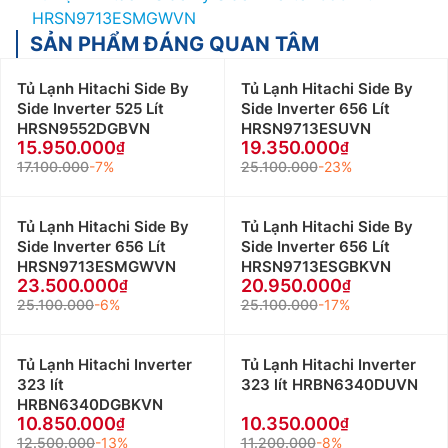
HRSN9713ESMGWVN
SẢN PHẨM ĐÁNG QUAN TÂM
Tủ Lạnh Hitachi Side By
Tủ Lạnh Hitachi Side By
Side Inverter 525 Lít
Side Inverter 656 Lít
HRSN9552DGBVN
HRSN9713ESUVN
15.950.000
19.350.000
17.100.000
-7%
25.100.000
-23%
Tủ Lạnh Hitachi Side By
Tủ Lạnh Hitachi Side By
Side Inverter 656 Lít
Side Inverter 656 Lít
HRSN9713ESMGWVN
HRSN9713ESGBKVN
23.500.000
20.950.000
25.100.000
-6%
25.100.000
-17%
Tủ Lạnh Hitachi Inverter
Tủ Lạnh Hitachi Inverter
323 lít
323 lít HRBN6340DUVN
HRBN6340DGBKVN
10.850.000
10.350.000
12.500.000
-13%
11.200.000
-8%