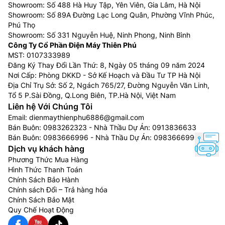
Showroom: Số 488 Hà Huy Tập, Yên Viên, Gia Lâm, Hà Nội
Showroom: Số 89A Đường Lạc Long Quân, Phường Vĩnh Phúc,
Phú Thọ
Showroom: Số 331 Nguyễn Huệ, Ninh Phong, Ninh Bình
Công Ty Cổ Phần Điện Máy Thiên Phú
MST: 0107333989
Đăng Ký Thay Đổi Lần Thứ: 8, Ngày 05 tháng 09 năm 2024
Nơi Cấp: Phòng DKKD - Sở Kế Hoạch và Đầu Tư TP Hà Nội
Địa Chỉ Trụ Sở: Số 2, Ngách 765/27, Đường Nguyễn Văn Linh,
Tổ 5 P.Sài Đồng, Q.Long Biên, TP.Hà Nội, Việt Nam
Liên hệ Với Chúng Tôi
Email:
dienmaythienphu6886@gmail.com
Bán Buôn:
0983262323
- Nhà Thầu Dự Án:
0913836633
Bán Buôn:
0983666996
- Nhà Thầu Dự Án:
0983666996
Dịch vụ khách hàng
Phương Thức Mua Hàng
Hình Thức Thanh Toán
Chính Sách Bảo Hành
Chính sách Đổi – Trả hàng hóa
Chính Sách Bảo Mật
Quy Chế Hoạt Động