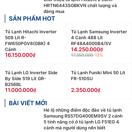
HRTN6443SGBKVN chất lượng và
đáng mua
SẢN PHẨM HOT
Tủ Lạnh Hitachi Inverter
Tủ Lạnh Samsung Inverter
509 Lít R-
4 Cánh 488 Lít
FW650PGV8(GBK) 4
RF48A4000B4/SV
14.250.000
Cánh
16.150.000
17.350.000
-18%
Tủ Lạnh LG Inverter Side
Tủ Lạnh Funiki Mini 50 Lít
By Side 519 Lít GR-
FR-51DSU
B256BL
11.000.000
2.350.000
BÀI VIẾT MỚI
Hé lộ những điểm độc đáo về tủ lạnh
Samsung RS57DG400EM9SV 2 cánh
5 tính năng có ở tủ lạnh LG F51EG 4
cánh mà người dùng nên biết