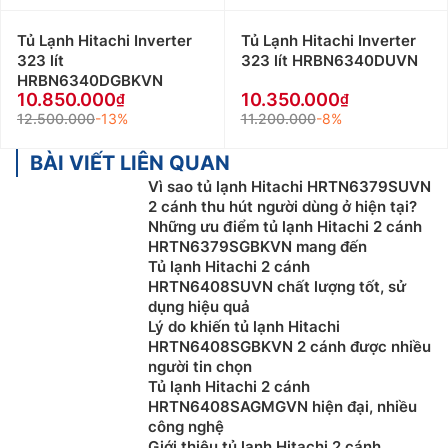
Tủ Lạnh Hitachi Inverter
Tủ Lạnh Hitachi Inverter
323 lít
323 lít HRBN6340DUVN
HRBN6340DGBKVN
10.850.000
10.350.000
12.500.000
-13%
11.200.000
-8%
BÀI VIẾT LIÊN QUAN
Vì sao tủ lạnh Hitachi HRTN6379SUVN
2 cánh thu hút người dùng ở hiện tại?
Những ưu điểm tủ lạnh Hitachi 2 cánh
HRTN6379SGBKVN mang đến
Tủ lạnh Hitachi 2 cánh
HRTN6408SUVN chất lượng tốt, sử
dụng hiệu quả
Lý do khiến tủ lạnh Hitachi
HRTN6408SGBKVN 2 cánh được nhiều
người tin chọn
Tủ lạnh Hitachi 2 cánh
HRTN6408SAGMGVN hiện đại, nhiều
công nghệ
Giới thiệu tủ lạnh Hitachi 2 cánh