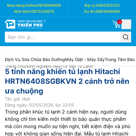
Mua Hàng Online:
0918969699
Đại Lý:
0983262323
Ninh Bình:
0912339019
Dự Án:
0983666996
0
Dịch Vụ Sửa Chữa Bảo Dưỡng
Máy Giặt - Máy Sấy
Trung Tâm Bảo
Trang chủ
/
Kinh Nghiệm Hay
/
Tư Vấn Tủ Lạnh
5 tính năng khiến tủ lạnh Hitachi
HRTN6408SGBKVN 2 cánh trở nên
ưa chuộng
Tác giả: Hoà
Đăng ngày: 02/05/2026, lúc 22:05
Trong phân khúc tủ lạnh 2 cánh hiện nay, người dùng
không chỉ tìm kiếm một thiết bị bảo quản thực phẩm
mà còn mong muốn sự tiện nghi, tiết kiệm điện và phù
hợp với không gian sống hiện đại. Mẫu tủ lạnh Hitachi