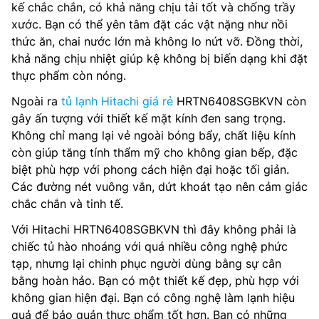
kế chắc chắn, có khả năng chịu tải tốt và chống trầy
xước. Bạn có thể yên tâm đặt các vật nặng như nồi
thức ăn, chai nước lớn mà không lo nứt vỡ. Đồng thời,
khả năng chịu nhiệt giúp kệ không bị biến dạng khi đặt
thực phẩm còn nóng.
Ngoài ra
tủ lạnh Hitachi giá rẻ
HRTN6408SGBKVN còn
gây ấn tượng với thiết kế mặt kính đen sang trọng.
Không chỉ mang lại vẻ ngoài bóng bẩy, chất liệu kính
còn giúp tăng tính thẩm mỹ cho không gian bếp, đặc
biệt phù hợp với phong cách hiện đại hoặc tối giản.
Các đường nét vuông vắn, dứt khoát tạo nên cảm giác
chắc chắn và tinh tế.
Với Hitachi HRTN6408SGBKVN thì đây không phải là
chiếc tủ hào nhoáng với quá nhiều công nghệ phức
tạp, nhưng lại chinh phục người dùng bằng sự cân
bằng hoàn hảo. Bạn có một thiết kế đẹp, phù hợp với
không gian hiện đại. Bạn có công nghệ làm lạnh hiệu
quả để bảo quản thực phẩm tốt hơn. Bạn có những