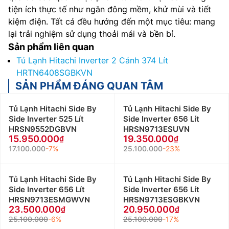
tiện ích thực tế như ngăn đông mềm, khử mùi và tiết
kiệm điện. Tất cả đều hướng đến một mục tiêu: mang
lại trải nghiệm sử dụng thoải mái và bền bỉ.
Sản phẩm liên quan
Tủ Lạnh Hitachi Inverter 2 Cánh 374 Lít
HRTN6408SGBKVN
SẢN PHẨM ĐÁNG QUAN TÂM
Tủ Lạnh Hitachi Side By
Tủ Lạnh Hitachi Side By
Side Inverter 525 Lít
Side Inverter 656 Lít
HRSN9552DGBVN
HRSN9713ESUVN
15.950.000
19.350.000
17.100.000
-7%
25.100.000
-23%
Tủ Lạnh Hitachi Side By
Tủ Lạnh Hitachi Side By
Side Inverter 656 Lít
Side Inverter 656 Lít
HRSN9713ESMGWVN
HRSN9713ESGBKVN
23.500.000
20.950.000
25.100.000
-6%
25.100.000
-17%