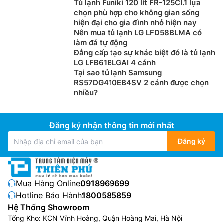
Tủ lạnh Funiki 120 lít FR-125CI.1 lựa
chọn phù hợp cho không gian sống
hiện đại cho gia đình nhỏ hiện nay
Nên mua tủ lạnh LG LFD58BLMA có
làm đá tự động
Đẳng cấp tạo sự khác biệt đó là tủ lạnh
LG LFB61BLGAI 4 cánh
Tại sao tủ lạnh Samsung
RS57DG410EB4SV 2 cánh được chọn
nhiều?
Đăng ký nhận thông tin mới nhất
Đăng ký
Mua Hàng Online:
0918969699
Hotline Bảo Hành:
1800585859
Hệ Thống Showroom
Tổng Kho: KCN Vĩnh Hoàng, Quận Hoàng Mai, Hà Nội