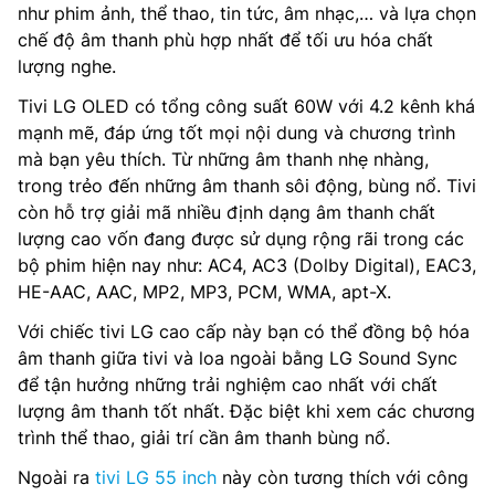
như phim ảnh, thể thao, tin tức, âm nhạc,… và lựa chọn
chế độ âm thanh phù hợp nhất để tối ưu hóa chất
lượng nghe.
Tivi LG OLED có tổng công suất 60W với 4.2 kênh khá
mạnh mẽ, đáp ứng tốt mọi nội dung và chương trình
mà bạn yêu thích. Từ những âm thanh nhẹ nhàng,
trong trẻo đến những âm thanh sôi động, bùng nổ. Tivi
còn hỗ trợ giải mã nhiều định dạng âm thanh chất
lượng cao vốn đang được sử dụng rộng rãi trong các
bộ phim hiện nay như: AC4, AC3 (Dolby Digital), EAC3,
HE-AAC, AAC, MP2, MP3, PCM, WMA, apt-X.
Với chiếc tivi LG cao cấp này bạn có thể đồng bộ hóa
âm thanh giữa tivi và loa ngoài bằng LG Sound Sync
để tận hưởng những trải nghiệm cao nhất với chất
lượng âm thanh tốt nhất. Đặc biệt khi xem các chương
trình thể thao, giải trí cần âm thanh bùng nổ.
Ngoài ra
tivi LG 55 inch
này còn tương thích với công