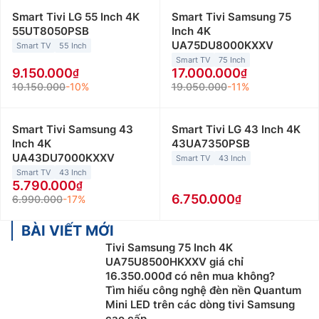
Smart Tivi LG 55 Inch 4K
Smart Tivi Samsung 75
55UT8050PSB
Inch 4K
UA75DU8000KXXV
Smart TV
55 Inch
Smart TV
75 Inch
9.150.000
17.000.000
10.150.000
-10%
19.050.000
-11%
Smart Tivi Samsung 43
Smart Tivi LG 43 Inch 4K
Inch 4K
43UA7350PSB
UA43DU7000KXXV
Smart TV
43 Inch
Smart TV
43 Inch
5.790.000
6.750.000
6.990.000
-17%
BÀI VIẾT MỚI
Tivi Samsung 75 Inch 4K
UA75U8500HKXXV giá chỉ
16.350.000đ có nên mua không?
Tìm hiểu công nghệ đèn nền Quantum
Mini LED trên các dòng tivi Samsung
cao cấp