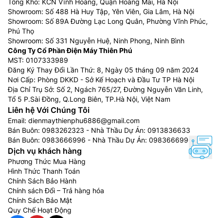
Tổng Kho: KCN Vĩnh Hoàng, Quận Hoàng Mai, Hà Nội
Showroom: Số 488 Hà Huy Tập, Yên Viên, Gia Lâm, Hà Nội
Showroom: Số 89A Đường Lạc Long Quân, Phường Vĩnh Phúc,
Phú Thọ
Showroom: Số 331 Nguyễn Huệ, Ninh Phong, Ninh Bình
Công Ty Cổ Phần Điện Máy Thiên Phú
MST: 0107333989
Đăng Ký Thay Đổi Lần Thứ: 8, Ngày 05 tháng 09 năm 2024
Nơi Cấp: Phòng DKKD - Sở Kế Hoạch và Đầu Tư TP Hà Nội
Địa Chỉ Trụ Sở: Số 2, Ngách 765/27, Đường Nguyễn Văn Linh,
Tổ 5 P.Sài Đồng, Q.Long Biên, TP.Hà Nội, Việt Nam
Liên hệ Với Chúng Tôi
Email:
dienmaythienphu6886@gmail.com
Bán Buôn:
0983262323
- Nhà Thầu Dự Án:
0913836633
Bán Buôn:
0983666996
- Nhà Thầu Dự Án:
0983666996
Dịch vụ khách hàng
Phương Thức Mua Hàng
Hình Thức Thanh Toán
Chính Sách Bảo Hành
Chính sách Đổi – Trả hàng hóa
Chính Sách Bảo Mật
Quy Chế Hoạt Động