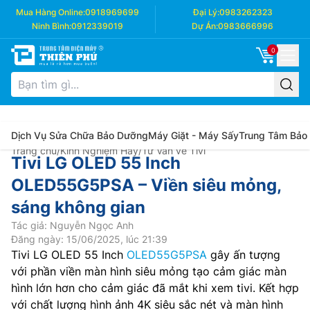
Mua Hàng Online:
0918969699
Đại Lý:
0983262323
Ninh Bình:
0912339019
Dự Án:
0983666996
0
Dịch Vụ Sửa Chữa Bảo Dưỡng
Máy Giặt - Máy Sấy
Trung Tâm Bảo
Trang chủ
/
Kinh Nghiệm Hay
/
Tư Vấn về Tivi
Tivi LG OLED 55 Inch
OLED55G5PSA – Viền siêu mỏng,
sáng không gian
Tác giả: Nguyễn Ngọc Anh
Đăng ngày: 15/06/2025, lúc 21:39
Tivi LG OLED 55 Inch
OLED55G5PSA
gây ấn tượng
với phần viền màn hình siêu mỏng tạo cảm giác màn
hình lớn hơn cho cảm giác đã mắt khi xem tivi. Kết hợp
với chất lượng hình ảnh 4K siêu sắc nét và màn hình