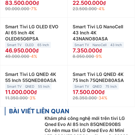
83.500.000
22.500.000
90.000.000
-7%
23.500.000
-4%
Smart Tivi LG OLED EVO
Smart Tivi LG NanoCell
AI 65 Inch 4K
43 Inch 4K
OLED65G6PSA
43NANO80ASA
Smart TV
OLED
65 Inch
Smart TV
NanoCell
43 Inch
46.950.000
7.350.000
49.000.000
-4%
8.050.000
-9%
Smart Tivi LG QNED 4K
Smart Tivi LG QNED 4K
55 Inch 55QNED80ASA
75 Inch 75QNED80ASA
Smart TV
QNED
55 Inch
Smart TV
QNED
75 Inch
11.000.000
17.500.000
11.350.000
-3%
26.350.000
-34%
BÀI VIẾT LIÊN QUAN
Khám phá công nghệ mới trên tivi LG
Qned Evo AI 85 Inch 85QNED90BS
Có nên mua tivi LG Qned Evo AI Mini