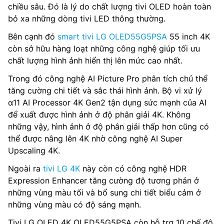
chiều sâu. Đó là lý do chất lượng tivi OLED hoàn toàn
bỏ xa những dòng tivi LED thông thường.
Bên cạnh đó
smart tivi LG OLED55G5PSA
55 inch 4K
còn sở hữu hàng loạt những công nghệ giúp tối ưu
chất lượng hình ảnh hiển thị lên mức cao nhất.
Trong đó công nghệ AI Picture Pro phân tích chủ thể
tăng cường chi tiết và sắc thái hình ảnh. Bộ vi xử lý
α11 AI Processor 4K Gen2 tận dụng sức mạnh của AI
để xuất được hình ảnh ở độ phân giải 4K. Không
những vậy, hình ảnh ở độ phân giải thấp hơn cũng có
thể được nâng lên 4K nhờ công nghệ AI Super
Upscaling 4K.
Ngoài ra
tivi LG 4K
này còn có công nghệ HDR
Expression Enhancer tăng cường độ tương phản ở
những vùng màu tối và bổ sung chi tiết biểu cảm ở
những vùng màu có độ sáng mạnh.
Tivi LG OLED 4K OLED55G5PSA còn hỗ trợ 10 chế độ