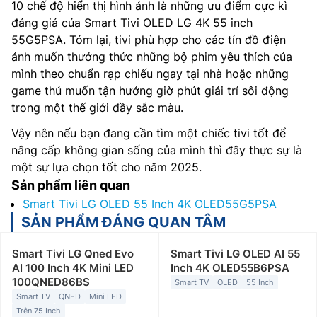
10 chế độ hiển thị hình ảnh là những ưu điểm cực kì
đáng giá của Smart Tivi OLED LG 4K 55 inch
55G5PSA. Tóm lại, tivi phù hợp cho các tín đồ điện
ảnh muốn thưởng thức những bộ phim yêu thích của
mình theo chuẩn rạp chiếu ngay tại nhà hoặc những
game thủ muốn tận hưởng giờ phút giải trí sôi động
trong một thế giới đầy sắc màu.
Vậy nên nếu bạn đang cần tìm một chiếc tivi tốt để
nâng cấp không gian sống của mình thì đây thực sự là
một sự lựa chọn tốt cho năm 2025.
Sản phẩm liên quan
Smart Tivi LG OLED 55 Inch 4K OLED55G5PSA
SẢN PHẨM ĐÁNG QUAN TÂM
Smart Tivi LG Qned Evo
Smart Tivi LG OLED AI 55
AI 100 Inch 4K Mini LED
Inch 4K OLED55B6PSA
100QNED86BS
Smart TV
OLED
55 Inch
Smart TV
QNED
Mini LED
Trên 75 Inch