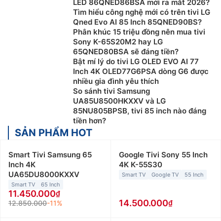
LED 86QNED86BSA mới ra mắt 2026?
Tìm hiểu công nghệ mới có trên tivi LG
Qned Evo AI 85 Inch 85QNED90BS?
Phân khúc 15 triệu đồng nên mua tivi
Sony K-65S20M2 hay LG
65QNED80BSA sẽ đáng tiền?
Bật mí lý do tivi LG OLED EVO AI 77
Inch 4K OLED77G6PSA dòng G6 được
nhiều gia đình yêu thích
So sánh tivi Samsung
UA85U8500HKXXV và LG
85NU805BPSB, tivi 85 inch nào đáng
tiền hơn?
SẢN PHẨM HOT
Smart Tivi Samsung 65
Google Tivi Sony 55 Inch
Inch 4K
4K K-55S30
UA65DU8000KXXV
Smart TV
Google TV
55 Inch
Smart TV
65 Inch
11.450.000
14.500.000
12.850.000
-11%