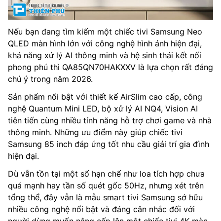
Nếu bạn đang tìm kiếm một chiếc tivi Samsung Neo
QLED màn hình lớn với công nghệ hình ảnh hiện đại,
khả năng xử lý AI thông minh và hệ sinh thái kết nối
phong phú thì QA85QN70HAKXXV là lựa chọn rất đáng
chú ý trong năm 2026.
Sản phẩm nổi bật với thiết kế AirSlim cao cấp, công
nghệ Quantum Mini LED, bộ xử lý AI NQ4, Vision AI
tiên tiến cùng nhiều tính năng hỗ trợ chơi game và nhà
thông minh. Những ưu điểm này giúp chiếc tivi
Samsung 85 inch đáp ứng tốt nhu cầu giải trí gia đình
hiện đại.
Dù vẫn tồn tại một số hạn chế như loa tích hợp chưa
quá mạnh hay tần số quét gốc 50Hz, nhưng xét trên
tổng thể, đây vẫn là mẫu smart tivi Samsung sở hữu
nhiều công nghệ nổi bật và đáng cân nhắc đối với
người dùng muốn nâng cấp lên một chiếc tivi 4K màn