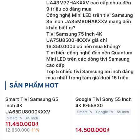
UA43M77HAKXXV cao cấp chưa đến
9 triệu có đáng mua
Công nghệ Mini LED trên tivi Samsung
85 inch UA85M80HAKXXV mang đến
khác biệt gì?
Tivi Samsung 75 Inch 4K
UA75U8500HKXXV giá chỉ
16.350.000đ có nên mua không?
Tìm hiểu công nghệ đèn nền Quantum
Mini LED trên các dòng tivi Samsung
cao cấp
Top 5 chiếc tivi Samsung 55 inch đáng
mua nhất trong tầm giá dưới 15 triệu
SẢN PHẨM HOT
Smart Tivi Samsung 65
Google Tivi Sony 55 Inch
Inch 4K
4K K-55S30
UA65DU8000KXXV
Smart TV
Google TV
55 Inch
Smart TV
65 Inch
11.450.000
14.500.000
12.850.000
-11%