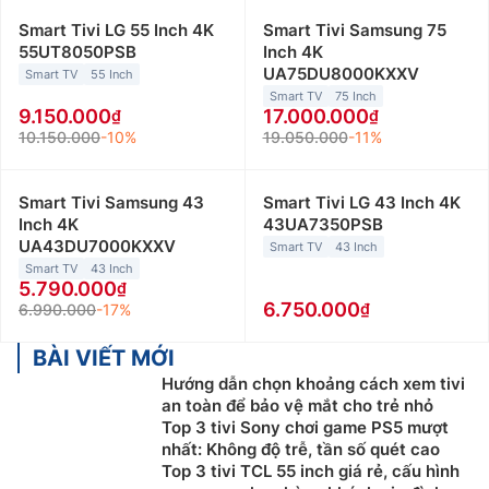
Smart Tivi LG 55 Inch 4K
Smart Tivi Samsung 75
55UT8050PSB
Inch 4K
UA75DU8000KXXV
Smart TV
55 Inch
Smart TV
75 Inch
9.150.000
17.000.000
10.150.000
-10%
19.050.000
-11%
Smart Tivi Samsung 43
Smart Tivi LG 43 Inch 4K
Inch 4K
43UA7350PSB
UA43DU7000KXXV
Smart TV
43 Inch
Smart TV
43 Inch
5.790.000
6.750.000
6.990.000
-17%
BÀI VIẾT MỚI
Hướng dẫn chọn khoảng cách xem tivi
an toàn để bảo vệ mắt cho trẻ nhỏ
Top 3 tivi Sony chơi game PS5 mượt
nhất: Không độ trễ, tần số quét cao
Top 3 tivi TCL 55 inch giá rẻ, cấu hình