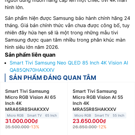
hình lớn.
Sản phẩm hiện được Samsung bảo hành chính hãng 24
tháng. Giá bán chính thức vẫn chưa được công bố, tuy
nhiên đây hứa hẹn sẽ là một trong những mẫu tivi
Samsung được quan tâm nhiều trong phân khúc màn
hình siêu lớn năm 2026.
Sản phẩm liên quan
Smart Tivi Samsung Neo QLED 85 Inch 4K Vision AI
QA85QN70HAKXXV
SẢN PHẨM ĐÁNG QUAN TÂM
Smart Tivi Samsung
Smart Tivi Samsung
Micro RGB Vision AI 65
Micro RGB Vision AI 55
Inch 4K
Inch 4K
MRA65R85HAKXXV
MRA55R85HAKXXV
Micro RGB
Smart TV
65 Inch
Micro RGB
Smart TV
55 Inch
31.000.000
23.650.000
35.500.000
-13%
26.850.000
-12%