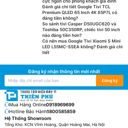
cực ngon cho phòng khách gia đình
Đánh giá chi tiết Google Tivi TCL
Premium QLED 65 Inch 4K 65P7L có
đáng tiền không?
So sánh tivi Casper D50UGC620 và
Toshiba 50C350RP, chiếc tivi 50 inch
nào đáng tiền hơn?
Có nên mua Google Tivi Xiaomi S Mini
LED L55MC-SSEA không? Đánh giá chi
tiết
Đăng ký nhận thông tin mới nhất
Đăng ký
Mua Hàng Online:
0918969699
Hotline Bảo Hành:
1800585859
Hệ Thống Showroom
Tổng Kho: KCN Vĩnh Hoàng, Quận Hoàng Mai, Hà Nội