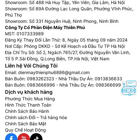
Showroom: Số 488 Hà Huy Tập, Yên Viên, Gia Lâm, Hà Nội
Showroom: Số 89A Đường Lạc Long Quân, Phường Vĩnh Phúc,
Phú Thọ
Showroom: Số 331 Nguyễn Huệ, Ninh Phong, Ninh Bình
Công Ty Cổ Phần Điện Máy Thiên Phú
MST: 0107333989
Đăng Ký Thay Đổi Lần Thứ: 8, Ngày 05 tháng 09 năm 2024
Nơi Cấp: Phòng DKKD - Sở Kế Hoạch và Đầu Tư TP Hà Nội
Địa Chỉ Trụ Sở: Số 2, Ngách 765/27, Đường Nguyễn Văn Linh,
Tổ 5 P.Sài Đồng, Q.Long Biên, TP.Hà Nội, Việt Nam
Liên hệ Với Chúng Tôi
Email:
dienmaythienphu6886@gmail.com
Bán Buôn:
0983262323
- Nhà Thầu Dự Án:
0913836633
Bán Buôn:
0983666996
- Nhà Thầu Dự Án:
0983666996
Dịch vụ khách hàng
Phương Thức Mua Hàng
Hình Thức Thanh Toán
Chính Sách Bảo Hành
Chính sách Đổi – Trả hàng hóa
Chính Sách Bảo Mật
Quy Chế Hoạt Động