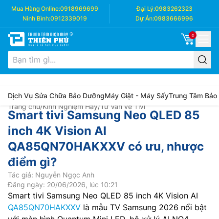
Mua Hàng Online:
0918969699
Đại Lý:
0983262323
Ninh Bình:
0912339019
Dự Án:
0983666996
0
Dịch Vụ Sửa Chữa Bảo Dưỡng
Máy Giặt - Máy Sấy
Trung Tâm Bảo
Trang chủ
/
Kinh Nghiệm Hay
/
Tư Vấn về Tivi
Smart tivi Samsung Neo QLED 85
inch 4K Vision AI
QA85QN70HAKXXV có ưu, nhược
điểm gì?
Tác giả: Nguyễn Ngọc Anh
Đăng ngày: 20/06/2026, lúc 10:21
Smart tivi Samsung Neo QLED 85 inch 4K Vision AI
QA85QN70HAKXXV
là mẫu TV Samsung 2026 nổi bật