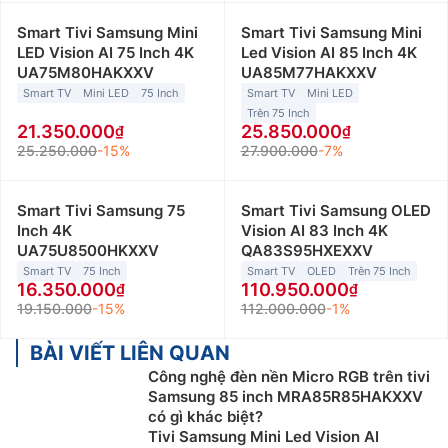
Smart Tivi Samsung Mini
Smart Tivi Samsung Mini
LED Vision AI 75 Inch 4K
Led Vision AI 85 Inch 4K
UA75M80HAKXXV
UA85M77HAKXXV
Smart TV
Mini LED
75 Inch
Smart TV
Mini LED
Trên 75 Inch
21.350.000
25.850.000
25.250.000
-15%
27.900.000
-7%
Smart Tivi Samsung 75
Smart Tivi Samsung OLED
Inch 4K
Vision AI 83 Inch 4K
UA75U8500HKXXV
QA83S95HXEXXV
Smart TV
75 Inch
Smart TV
OLED
Trên 75 Inch
16.350.000
110.950.000
19.150.000
-15%
112.000.000
-1%
BÀI VIẾT LIÊN QUAN
Công nghệ đèn nền Micro RGB trên tivi
Samsung 85 inch MRA85R85HAKXXV
có gì khác biệt?
Tivi Samsung Mini Led Vision AI