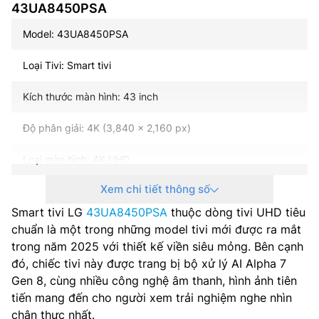
43UA8450PSA
Model: 43UA8450PSA
Loại Tivi: Smart tivi
Kích thước màn hình: 43 inch
Độ phân giải: 4K (3,840 x 2,160 px)
Loại màn hình: 4K UHD
Xem chi tiết thông số
Loại đèn nền: Trực tiếp
Smart tivi LG
43UA8450PSA
thuộc dòng tivi UHD tiêu
Tần số quét: 60Hz Cơ bản
chuẩn là một trong những model tivi mới được ra mắt
trong năm 2025 với thiết kế viền siêu mỏng. Bên cạnh
Phản hồi trò chơi tức thì VRR: Có (lên tới 60Hz)
đó, chiếc tivi này được trang bị bộ xử lý AI Alpha 7
Gen 8, cùng nhiều công nghệ âm thanh, hình ảnh tiên
Hệ điều hành – Giao diện: WebOS 25
tiến mang đến cho người xem trải nghiệm nghe nhìn
chân thực nhất.
Bộ xử lý: AI alpha 7 Gen 8