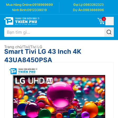
Mua Hàng Online:
0918969699
Đại Lý:
0983262323
Ninh Bình:
0912339019
Dự Án:
0983666996
0
Trang chủ
/
Tivi
/
Tivi LG
Smart Tivi LG 43 Inch 4K
43UA8450PSA