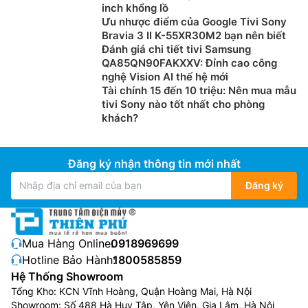
mang đến độ phân giải tiệm cận chất lượng gốc. Trải
inch khổng lồ
nghiệm 4K Super Upscaling với độ phân giải vượt trội,
Ưu nhược điểm của Google Tivi Sony
độ sáng rực rỡ và hình ảnh rõ nét ấn tượng.
Bravia 3 II K-55XR30M2 bạn nên biết
Đánh giá chi tiết tivi Samsung
QA85QN90FAKXXV: Đỉnh cao công
nghệ Vision AI thế hệ mới
Tài chính 15 đến 10 triệu: Nên mua mẫu
tivi Sony nào tốt nhất cho phòng
khách?
Đăng ký nhận thông tin mới nhất
Đăng ký
Công nghệ HDR10 Pro:
Tivi LG 4K 43UA8450PSA
Mua Hàng Online:
0918969699
được trang bị công nghệ HDR10 Pro giúp màu sắc
Hotline Bảo Hành:
1800585859
sống động cùng độ sáng rực rỡ mang đến tầm cao
Hệ Thống Showroom
mới của độ phân giải màn hình. Đắm chìm trong chất
Tổng Kho: KCN Vĩnh Hoàng, Quận Hoàng Mai, Hà Nội
lượng hình ảnh nâng cấp với độ tương phản sắc nét
Showroom: Số 488 Hà Huy Tập, Yên Viên, Gia Lâm, Hà Nội