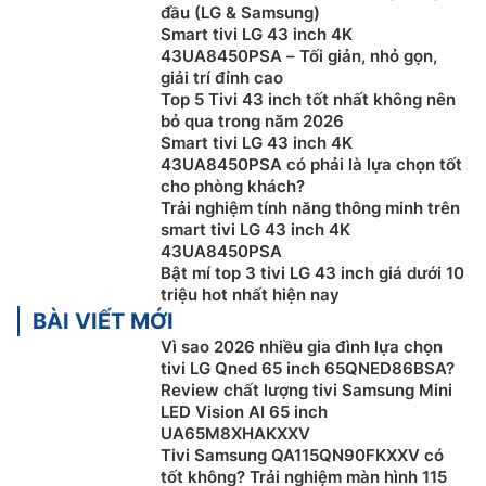
đầu (LG & Samsung)
Smart tivi LG 43 inch 4K
43UA8450PSA – Tối giản, nhỏ gọn,
giải trí đỉnh cao
Top 5 Tivi 43 inch tốt nhất không nên
bỏ qua trong năm 2026
Smart tivi LG 43 inch 4K
43UA8450PSA có phải là lựa chọn tốt
cho phòng khách?
Trải nghiệm tính năng thông minh trên
smart tivi LG 43 inch 4K
Công nghệ hình ảnh trên tivi LG 4K
43UA8450PSA
Bật mí top 3 tivi LG 43 inch giá dưới 10
43UA8450PSA
triệu hot nhất hiện nay
BÀI VIẾT MỚI
Smart tivi LG 4K 43 Inch
43UA8450PSA được trang bị
nhiều công nghệ hình ảnh hiện đại hàng đầu hiện nay
Vì sao 2026 nhiều gia đình lựa chọn
tivi LG Qned 65 inch 65QNED86BSA?
mang đến cho người xem trải nghiệm chất lượng hình
Review chất lượng tivi Samsung Mini
ảnh chân thực nhất
LED Vision AI 65 inch
UA65M8XHAKXXV
Công nghệ 4K Super Upscaling:
Bộ xử lý AI alpha 7
Tivi Samsung QA115QN90FKXXV có
Gen 8 mạnh mẽ trên
Smart tivi LG 4K
43UA8450PSA
tốt không? Trải nghiệm màn hình 115