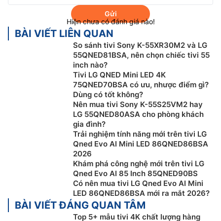
Gửi
Hiện chưa có đánh giá nào!
BÀI VIẾT LIÊN QUAN
Hệ điều hành webOS 25
So sánh tivi Sony K-55XR30M2 và LG
55QNED81BSA, nên chọn chiếc tivi 55
Tivi LG 43 Inch 4K 43UA8450PSA được cài đặt sẵn hệ
inch nào?
điều hành webOS 25 tích hợp kho ứng dụng giải trí và
Tivi LG QNED Mini LED 4K
đa dạng các tiện ích đi kèm. LG còn cam kết duy trì
75QNED70BSA có ưu, nhược điểm gì?
nâng cấp hệ điều hành cho sản phẩm trong 5 năm liên
Dùng có tốt không?
Nên mua tivi Sony K-55S25VM2 hay
tiếp để các tính năng, công nghệ mới được tiếp cận
LG 55QNED80ASA cho phòng khách
người dùng.
gia đình?
Trải nghiệm tính năng mới trên tivi LG
Hệ điều hành webOS 25 của LG cũng được tích hợp AI
Qned Evo AI Mini LED 86QNED86BSA
để cá nhân hóa không gian giải trí của người dùng. Trợ
2026
lý ảo AI Chatbot sẽ giúp người dùng ở mọi độ tuổi sử
Khám phá công nghệ mới trên tivi LG
dụng tivi dễ dàng hơn. Ngoài điều khiển đi kèm, người
Qned Evo AI 85 Inch 85QNED90BS
dùng còn có thể kết nối điện thoại với tivi và điều
Có nên mua tivi LG Qned Evo AI Mini
LED 86QNED86BSA mới ra mắt 2026?
khiển tiện lợi qua ứng dụng LG ThinQ.
BÀI VIẾT ĐÁNG QUAN TÂM
Top 5+ mẫu tivi 4K chất lượng hàng