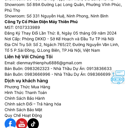
vượt trội.
Showroom: Số 89A Đường Lạc Long Quân, Phường Vĩnh Phúc,
Phú Thọ
Ambient FILMMAKER Mode:
Thưởng thức điện ảnh
Showroom: Số 331 Nguyễn Huệ, Ninh Phong, Ninh Bình
tuyệt đỉnh tại rạp chiếu tại gia với FILMMAKER MODE
Công Ty Cổ Phần Điện Máy Thiên Phú
và Công nghệ Tinh chỉnh Độ Sáng tối ưu ánh sáng
MST: 0107333989
xung quanh, đem đến chất lượng hình ảnh chuẩn tiêu
Đăng Ký Thay Đổi Lần Thứ: 8, Ngày 05 tháng 09 năm 2024
Nơi Cấp: Phòng DKKD - Sở Kế Hoạch và Đầu Tư TP Hà Nội
chí nhà làm phim hàng đầu. FILMMAKER MODE tự
Địa Chỉ Trụ Sở: Số 2, Ngách 765/27, Đường Nguyễn Văn Linh,
động điều chỉnh theo ánh sáng môi trường, mang đến
Tổ 5 P.Sài Đồng, Q.Long Biên, TP.Hà Nội, Việt Nam
chất lượng hình ảnh chuẩn điện ảnh.
Liên hệ Với Chúng Tôi
Email:
dienmaythienphu6886@gmail.com
Bán Buôn:
0983262323
- Nhà Thầu Dự Án:
0913836633
Bán Buôn:
0983666996
- Nhà Thầu Dự Án:
0983666996
Dịch vụ khách hàng
Phương Thức Mua Hàng
Hình Thức Thanh Toán
Chính Sách Bảo Hành
Chính sách Đổi – Trả hàng hóa
Chính Sách Bảo Mật
Quy Chế Hoạt Động