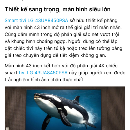
Thiết kế sang trọng, màn hình siêu lớn
Tổng công suất loa: 20 W
Smart tivi LG 43UA8450PSA
sở hữu thiết kế phẳng
Hệ thống loa: 2.0 Kênh
với màn hình 43 inch mở ra thế giới giải trí mãn nhãn.
Cùng đắm mình trong độ phân giải sắc nét vượt trội
AI Sound: α7 AI Sound Pro (Virtual 9.1.2 Up-mix)
và khung hình choáng ngợp. Người dùng có thể lắp
đặt chiếc tivi này trên tủ kệ hoặc treo lên tường bằng
Tìm kiếm bằng giọng nói: Có
giá treo chuyên dụng để tiết kiệm không gian.
Chia sẻ màn hình: Google Cast™, Apple AirPlay 2
Màn hình 43 inch kết hợp với độ phân giải 4K chiếc
smart
tivi LG 43UA8450PSA
này giúp người xem được
Truyền thanh Kỹ thuật số: DVB-T2 (*VN: DVB-T2C)
trải nghiệm hình ảnh chân thực nhất.
Nguồn cấp điện: AC 200~240V 50-60Hz
Mức tiêu thụ nguồn (chế độ chờ): 0.5 W
Kết nối: Wifi 6, Bluetooth, HDMI, USB, Anynet+ (HDMI-
CEC), Ethernet (LAN), HDMI Audio Return Channel, HDMI
(High Frame Rate), RF In (Terrestrial / Cable input)