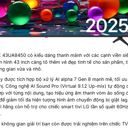
K
43UA8450 có kiểu dáng thanh mảnh với các cạnh viền si
 hình 43 inch càng tô thêm vẻ đẹp tinh tế cho sản phẩm, t
ng gian vừa và nhỏ.
y được tích hợp bộ xử lý AI alpha 7 Gen 8 mạnh mẽ, tối ưu
hị. Công nghệ AI Sound Pro (Virtual 9.1.2 Up-mix) tự động 
ợp với từng nội dung, tạo hiệu ứng âm thanh vòm ảo sống 
để giảm tối đa hiện tượng hình ảnh chuyển động bị giật lag
i hãng còn hỗ trợ cho chiếc smart tivi LG tần số quét 60Hz
.
không gian giải trí bạn còn được trải nghiệm trên chiếc T