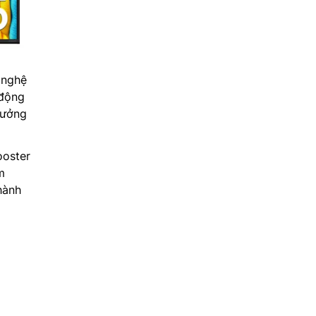
 nghệ
 động
hưởng
ooster
m
hành
G