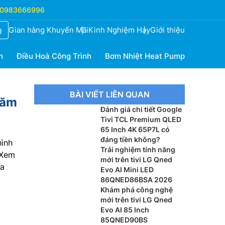
0983666996
Gian hàng Khuyến Mãi
Kinh Nghiệm Hay
Giới thiệu
g
h
Điều Hoà Công Trình
Bơm Nhiệt Heat Pump
BÀI VIẾT LIÊN QUAN
năm
Đánh giá chi tiết Google
Tivi TCL Premium QLED
65 Inch 4K 65P7L có
đáng tiền không?
hình
Trải nghiệm tính năng
 Xem
mới trên tivi LG Qned
ua
Evo AI Mini LED
86QNED86BSA 2026
Khám phá công nghệ
mới trên tivi LG Qned
Evo AI 85 Inch
85QNED90BS