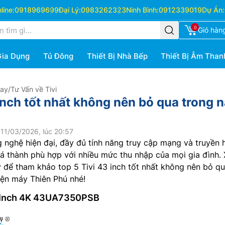
ine:
0918969699
Đại Lý:
0983262323
Ninh Bình:
0912339019
Dự Án:
0
Giỏ hàn
Gia Dụng
Tủ Đông
Thiết Bị Nhà Bếp
Thiết Bị Âm Than
Hay
/
Tư Vấn về Tivi
 inch tốt nhất không nên bỏ qua trong 
11/03/2026, lúc 20:57
g nghệ hiện đại, đầy đủ tính năng truy cập mạng và truyền 
giá thành phù hợp với nhiều mức thu nhập của mọi gia đình.
y để tham khảo top 5 Tivi 43 inch tốt nhất không nên bỏ q
iện máy Thiên Phú nhé!
43 Inch 4K 43UA7350PSB