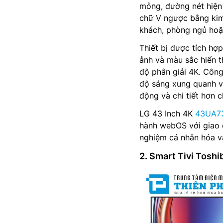
mỏng, đường nét hiện 
chữ V ngược bằng kim
khách, phòng ngủ hoặc
Thiết bị được tích hợ
ảnh và màu sắc hiển th
độ phân giải 4K. Côn
độ sáng xung quanh và
động và chi tiết hơn 
LG 43 Inch 4K
43UA7
hành webOS với giao d
nghiệm cá nhân hóa và
2. Smart Tivi Tosh