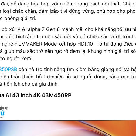
đại, dễ dàng hòa hợp với nhiều phong cách nội thất. Chân
 loại chắc chắn, đảm bảo tivi đứng vững, phù hợp cho ph
 phòng giải trí.
p bộ xử lý AI alpha 7 Gen 8 mạnh mẽ, cho khả năng tối ưu h
ị giúp hình ảnh trở nên sắc nét và có chiều sâu vượt trội h
g nghệ FILMMAKER Mode kết hợp HDR10 Pro tự động điều 
 giúp màu sắc trở nên rực rỡ đem lại khung hình giải trí s
cho người xem.
350PSB
còn hỗ trợ tính năng tìm kiếm bằng giọng nói và h
iện thân thiện, hỗ trợ nhiều hồ sơ người dùng, nâng cao tr
 tiện ích cho cả gia đình.
iba AI 43 Inch 4K 43M450RP