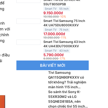
 đế
55UT8050PSB
òng
Smart TV
55 Inch
9.150.000
10.150.000
-10%
Smart Tivi Samsung 75 Inch
ình
4K UA75DU8000KXXV
ơn với
Smart TV
75 Inch
17.000.000
chỉnh
19.050.000
-11%
ống
Smart Tivi Samsung 43 Inch
4K UA43DU7000KXXV
Smart TV
43 Inch
5.790.000
ệ điều
6.990.000
-17%
ải
BÀI VIẾT MỚI
Tivi Samsung
QA115QN90FKXXV có
tốt không? Trải nghiệm
màn hình 115 inch
khổng lồ
So sánh tivi Sony K-
55XR30M2 và LG
55QNED81BSA, nên
chọn chiếc tivi 55 inch