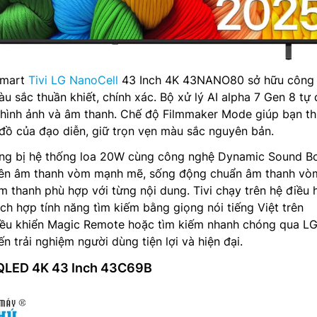
 Smart
Tivi LG NanoCell
43 Inch 4K 43NANO80 sở hữu công
àu sắc thuần khiết, chính xác. Bộ xử lý AI alpha 7 Gen 8 tự
g hình ảnh và âm thanh. Chế độ Filmmaker Mode giúp bạn t
đồ của đạo diễn, giữ trọn vẹn màu sắc nguyên bản.
ng bị hệ thống loa 20W cùng công nghệ Dynamic Sound B
nên âm thanh vòm mạnh mẽ, sống động chuẩn âm thanh vò
âm thanh phù hợp với từng nội dung. Tivi chạy trên hệ điều 
h hợp tính năng tìm kiếm bằng giọng nói tiếng Việt trên
ều khiển Magic Remote hoặc tìm kiếm nhanh chóng qua L
 trải nghiệm người dùng tiện lợi và hiện đại.
L QLED 4K 43 Inch 43C69B