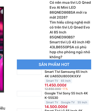
Có nên mua tivi LG Qned
Evo AI Mini LED
86QNED86BSA mới ra
mắt 2026?
Tìm hiểu công nghệ mới
có trên tivi LG Qned Evo
AI 85 Inch
85QNED90BS?
Smart tivi LG 43 inch HD
43LB6550PSA có phù
hợp cho phòng ngủ nhỏ
không?
SẢN PHẨM HOT
Smart Tivi Samsung 65 Inch
4K UA65DU8000KXXV
Smart TV
65 Inch
11.450.000
12.850.000
-11%
Google Tivi Sony 55 Inch 4K
K-55S30
Smart TV
Google TV
55 Inch
14.500.000
iêu
Smart Tivi LG 55 Inch 4K