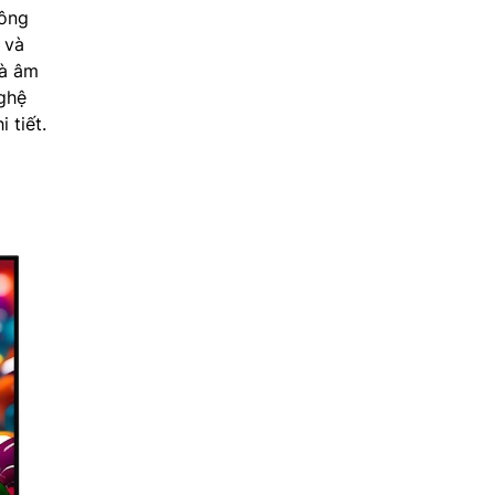
hông
 và
và âm
ghệ
 tiết.