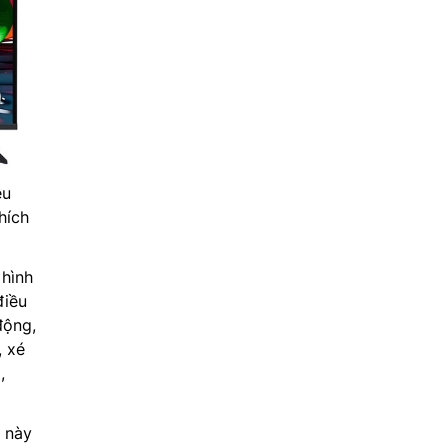
êu
hích
 hình
điều
động,
, xé
,
V này