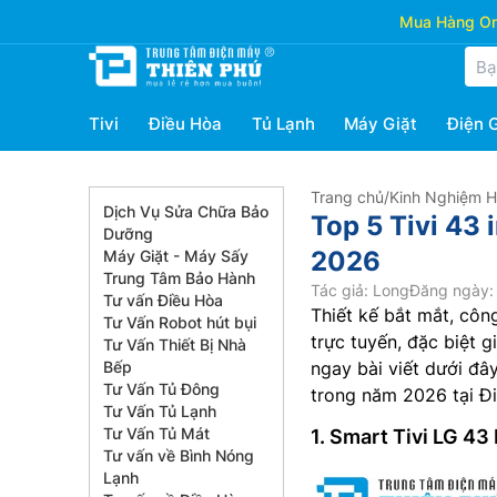
Mua Hàng Onl
Tivi
Điều Hòa
Tủ Lạnh
Máy Giặt
Điện 
Trang chủ
/
Kinh Nghiệm 
Dịch Vụ Sửa Chữa Bảo
Top 5 Tivi 43
Dưỡng
2026
Máy Giặt - Máy Sấy
Trung Tâm Bảo Hành
Tác giả: Long
Đăng ngày: 
Tư vấn Điều Hòa
Thiết kế bắt mắt, côn
Tư Vấn Robot hút bụi
trực tuyến, đặc biệt 
Tư Vấn Thiết Bị Nhà
Bếp
ngay bài viết dưới đâ
Tư Vấn Tủ Đông
trong năm 2026 tại Đ
Tư Vấn Tủ Lạnh
Tư Vấn Tủ Mát
1. Smart Tivi LG 
Tư vấn về Bình Nóng
Lạnh