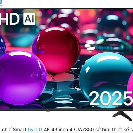
là chiế Smart
tivi LG
4K 43 inch 43UA7350 sở hữu thiết kế s