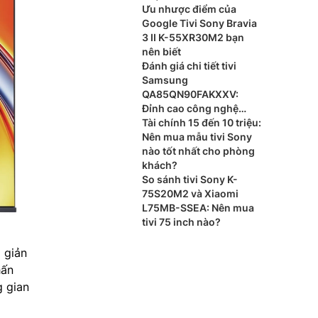
nào?
Ưu nhược điểm của
Google Tivi Sony Bravia
3 II K-55XR30M2 bạn
nên biết
Đánh giá chi tiết tivi
Samsung
QA85QN90FAKXXV:
Đỉnh cao công nghệ
Vision AI thế hệ mới
Tài chính 15 đến 10 triệu:
Nên mua mẫu tivi Sony
nào tốt nhất cho phòng
khách?
So sánh tivi Sony K-
75S20M2 và Xiaomi
L75MB-SSEA: Nên mua
tivi 75 inch nào?
i giản
hấn
g gian