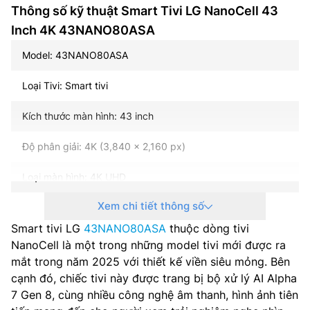
Thông số kỹ thuật Smart Tivi LG NanoCell 43
Inch 4K 43NANO80ASA
Model: 43NANO80ASA
Loại Tivi: Smart tivi
Kích thước màn hình: 43 inch
Độ phân giải: 4K (3,840 x 2,160 px)
Loại màn hình: 4K UHD
Xem chi tiết thông số
Loại đèn nền: Trực tiếp
Smart tivi LG
43NANO80ASA
thuộc dòng tivi
Tần số quét: 60Hz Cơ bản
NanoCell là một trong những model tivi mới được ra
mắt trong năm 2025 với thiết kế viền siêu mỏng. Bên
Phản hồi trò chơi tức thì VRR: Có (lên tới 60Hz)
cạnh đó, chiếc tivi này được trang bị bộ xử lý AI Alpha
7 Gen 8, cùng nhiều công nghệ âm thanh, hình ảnh tiên
Hệ điều hành – Giao diện: WebOS 25