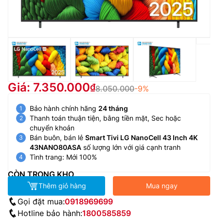
Giá: 7.350.000
8.050.000
-9%
Bảo hành chính hãng
24 tháng
Thanh toán thuận tiện, bằng tiền mặt, Sec hoặc
chuyển khoản
Bán buôn, bán lẻ
Smart Tivi LG NanoCell 43 Inch 4K
43NANO80ASA
số lượng lớn với giá cạnh tranh
Tình trang: Mới 100%
CÒN TRONG KHO
Thêm giỏ hàng
Mua ngay
Gọi đặt mua:
0918969699
Hotline bảo hành:
1800585859