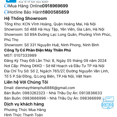
độ sáng rực rỡ và hình ảnh rõ nét ấn tượng.
Mua Hàng Online:
0918969699
Hotline Bảo Hành:
1800585859
Ambient FILMMAKER Mode:
Thưởng thức điện ảnh
Hệ Thống Showroom
tuyệt đỉnh tại rạp chiếu tại gia với FILMMAKER MODE
Tổng Kho: KCN Vĩnh Hoàng, Quận Hoàng Mai, Hà Nội
và Công nghệ Tinh chỉnh Độ Sáng tối ưu ánh sáng
Showroom: Số 488 Hà Huy Tập, Yên Viên, Gia Lâm, Hà Nội
xung quanh, đem đến chất lượng hình ảnh chuẩn tiêu
Showroom: Số 89A Đường Lạc Long Quân, Phường Vĩnh Phúc,
chí nhà làm phim hàng đầu. FILMMAKER MODE tự
Phú Thọ
động điều chỉnh theo ánh sáng môi trường, mang đến
Showroom: Số 331 Nguyễn Huệ, Ninh Phong, Ninh Bình
Công Ty Cổ Phần Điện Máy Thiên Phú
chất lượng hình ảnh chuẩn điện ảnh.
MST: 0107333989
Đăng Ký Thay Đổi Lần Thứ: 8, Ngày 05 tháng 09 năm 2024
Nơi Cấp: Phòng DKKD - Sở Kế Hoạch và Đầu Tư TP Hà Nội
Địa Chỉ Trụ Sở: Số 2, Ngách 765/27, Đường Nguyễn Văn Linh,
Tổ 5 P.Sài Đồng, Q.Long Biên, TP.Hà Nội, Việt Nam
Liên hệ Với Chúng Tôi
Email:
dienmaythienphu6886@gmail.com
Bán Buôn:
0983262323
- Nhà Thầu Dự Án:
0913836633
Bán Buôn:
0983666996
- Nhà Thầu Dự Án:
0983666996
Dịch vụ khách hàng
Phương Thức Mua Hàng
Hình Thức Thanh Toán