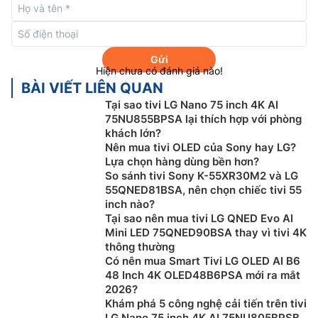
Năm ra mắt: 2025
Gửi
Hiện chưa có đánh giá nào!
Hệ điều hành webOS 25
BÀI VIẾT LIÊN QUAN
Tại sao tivi LG Nano 75 inch 4K AI
Tivi LG 43 Inch 4K
43NANO80ASA được cài đặt sẵn
75NU855BPSA lại thích hợp với phòng
hệ điều hành webOS 25 tích hợp kho ứng dụng giải trí
khách lớn?
và đa dạng các tiện ích đi kèm. LG còn cam kết duy
Nên mua tivi OLED của Sony hay LG?
trì nâng cấp hệ điều hành cho sản phẩm trong 5 năm
Lựa chọn hàng dùng bền hơn?
liên tiếp để các tính năng, công nghệ mới được tiếp
So sánh tivi Sony K-55XR30M2 và LG
55QNED81BSA, nên chọn chiếc tivi 55
cận người dùng.
inch nào?
Hệ điều hành webOS 25 của LG cũng được tích hợp AI
Tại sao nên mua tivi LG QNED Evo AI
Mini LED 75QNED90BSA thay vì tivi 4K
để cá nhân hóa không gian giải trí của người dùng. Trợ
thông thường
lý ảo AI Chatbot sẽ giúp người dùng ở mọi độ tuổi sử
Có nên mua Smart Tivi LG OLED AI B6
dụng tivi dễ dàng hơn. Ngoài điều khiển đi kèm, người
48 Inch 4K OLED48B6PSA mới ra mắt
dùng còn có thể kết nối điện thoại với tivi và điều
2026?
khiển tiện lợi qua ứng dụng LG ThinQ.
Khám phá 5 công nghệ cải tiến trên tivi
LG Nano 75 inch 4K AI 75NU805BPSB