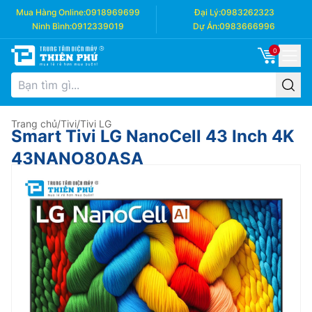
Mua Hàng Online:
0918969699
Đại Lý:
0983262323
Ninh Bình:
0912339019
Dự Án:
0983666996
0
Trang chủ
/
Tivi
/
Tivi LG
Smart Tivi LG NanoCell 43 Inch 4K
43NANO80ASA