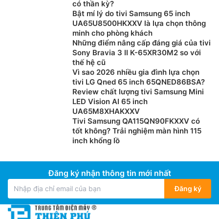
có thần kỳ?
NanoCell 43NANO80ASA người xem sẽ được thưởng
Bật mí lý do tivi Samsung 65 inch
thức nội dung 4K được tinh chỉnh với những màu sắc
UA65U8500HKXXV là lựa chọn thông
và điểm ảnh sống động, giúp mỗi khung hình trở nên
minh cho phòng khách
ấn tượng và mãn nhãn hơn bao giờ hết.
Những điểm nâng cấp đáng giá của tivi
Sony Bravia 3 II K-65XR30M2 so với
thế hệ cũ
Vì sao 2026 nhiều gia đình lựa chọn
tivi LG Qned 65 inch 65QNED86BSA?
Review chất lượng tivi Samsung Mini
LED Vision AI 65 inch
UA65M8XHAKXXV
Tivi Samsung QA115QN90FKXXV có
tốt không? Trải nghiệm màn hình 115
inch khổng lồ
Đăng ký nhận thông tin mới nhất
Công nghệ 4K Super Upscaling:
Bộ xử lý AI alpha 7
Đăng ký
Gen 8 mạnh mẽ trên Smart tivi 4K 43NANO80ASA
mang đến độ phân giải tiệm cận chất lượng gốc. Trải
nghiệm 4K Super Upscaling với độ phân giải vượt trội,