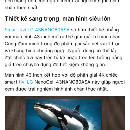
tiến mang đến cho người xem trải nghiệm nghe nhìn
chân thực nhất.
Bộ xử lý: AI alpha 7 Gen 8
Thiết kế sang trọng, màn hình siêu lớn
Tổng công suất loa: 20 W
Smart tivi LG 43NANO80ASA
sở hữu thiết kế phẳng
Hệ thống loa: 2.0 Kênh
với màn hình 43 inch mở ra thế giới giải trí mãn nhãn.
Cùng đắm mình trong độ phân giải sắc nét vượt trội
AI Sound: α7 AI Sound Pro (Virtual 9.1.2 Up-mix)
và khung hình choáng ngợp. Người dùng có thể lắp
đặt chiếc tivi này trên tủ kệ hoặc treo lên tường bằng
Tìm kiếm bằng giọng nói: Có
giá treo chuyên dụng để tiết kiệm không gian.
Chia sẻ màn hình: Google Cast™, Apple AirPlay 2
Màn hình 43 inch kết hợp với độ phân giải 4K chiếc
smart
tivi LG
NanoCell 43NANO80ASA này giúp người
Truyền thanh Kỹ thuật số: DVB-T2 (*VN: DVB-T2C)
xem được trải nghiệm hình ảnh chân thực nhất.
Nguồn cấp điện: AC 200~240V 50-60Hz
Mức tiêu thụ nguồn (chế độ chờ): 0.5 W
Kết nối: Wifi 6, Bluetooth, HDMI, USB, Anynet+ (HDMI-
CEC), Ethernet (LAN), HDMI Audio Return Channel, HDMI