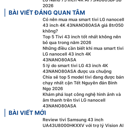
2026
BÀI VIẾT ĐÁNG QUAN TÂM
Có nên mua mua smart tivi LG nanocell
43 inch 4K 43NANO80ASA giá 8tr050
không?
Top 5 Tivi 43 inch tốt nhất không nên
bỏ qua trong năm 2026
Những điều cần biết khi mua smart tivi
LG nanocell 43 inch 4K
43NANO80ASA
5 lý do smart tivi LG 43 inch 4K
43NANO80ASA được ưa chuộng
Công nghệ hình ảnh trên tivi LG NanoCell
Chia sẻ top 5 model tivi đang được bán
43NANO80ASA
chạy nhất cận Tết Nguyên đán Bính
Ngọ 2026
Smart tivi LG 43 Inch
43NANO80ASA được trang bị
Khám phá loạt công nghệ hình ảnh và
âm thanh trên tivi LG nanocell
nhiều công nghệ hình ảnh hiện đại hàng đầu hiện nay
43NANO80ASA
mang đến cho người xem trải nghiệm chất lượng hình
BÀI VIẾT MỚI
ảnh chân thực nhất
Review tivi Samsung 43 inch
Sắc màu tinh khiết của Real 4K:
Với tivi LG 4K
UA43U8000HKXXV với trợ lý Vision AI