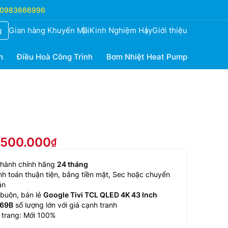
0983666996
Gian hàng Khuyến Mãi
Kinh Nghiệm Hay
Giới thiệu
g
h
Điều Hoà Công Trình
Bơm Nhiệt Heat Pump
6.500.000
 hành chính hãng
24 tháng
h toán thuận tiện, bằng tiền mặt, Sec hoặc chuyển
ản
buôn, bán lẻ
Google Tivi TCL QLED 4K 43 Inch
69B
số lượng lớn với giá cạnh tranh
 trang: Mới 100%