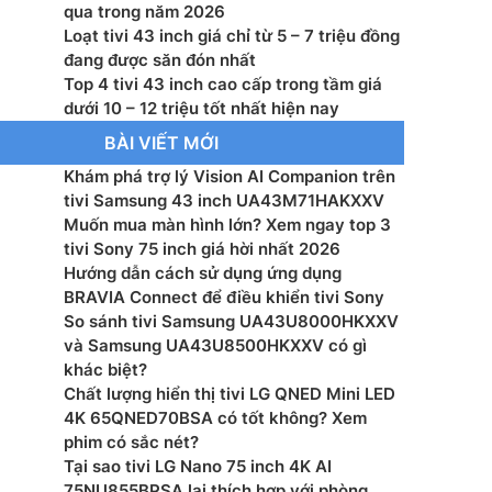
ý: AiPQ PRO PROCESSOR
qua trong năm 2026
Loạt tivi 43 inch giá chỉ từ 5 – 7 triệu đồng
g suất loa: 30 W
đang được săn đón nhất
Top 4 tivi 43 inch cao cấp trong tầm giá
hanh Kỹ thuật số: DVB-T2 (*VN: DVB-T2C)
dưới 10 – 12 triệu tốt nhất hiện nay
BÀI VIẾT MỚI
ấp điện AC100-240V~ 50/60Hz
Khám phá trợ lý Vision AI Companion trên
tivi Samsung 43 inch UA43M71HAKXXV
 thụ nguồn (Tối đa): – W
Muốn mua màn hình lớn? Xem ngay top 3
tivi Sony 75 inch giá hời nhất 2026
ển thông minh: Có
Hướng dẫn cách sử dụng ứng dụng
BRAVIA Connect để điều khiển tivi Sony
ớc có chân, đặt bàn (Rx CxD): 956 x 600 x 185 mm
So sánh tivi Samsung UA43U8000HKXXV
và Samsung UA43U8500HKXXV có gì
ng có chân đế: 6.7 kg
khác biệt?
Chất lượng hiển thị tivi LG QNED Mini LED
ớc không chân, treo tường (Rx CxD): 956 x 559 x 72
4K 65QNED70BSA có tốt không? Xem
phim có sắc nét?
ng không chân: 6.6 kg
Tại sao tivi LG Nano 75 inch 4K AI
75NU855BPSA lại thích hợp với phòng