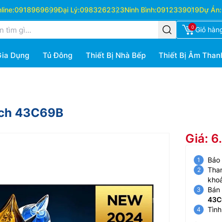
ine:
0918969699
Đại Lý:
0983262323
Ninh Bình:
0912339019
Dự Án:
0
Giỏ hàn
Gia Dụng
Tủ Đông
Thiết Bị Nhà Bếp
Thiết Bị Âm Than
nch 43C69B
Giá: 
Bảo
Than
kho
Bán 
43C
Tình