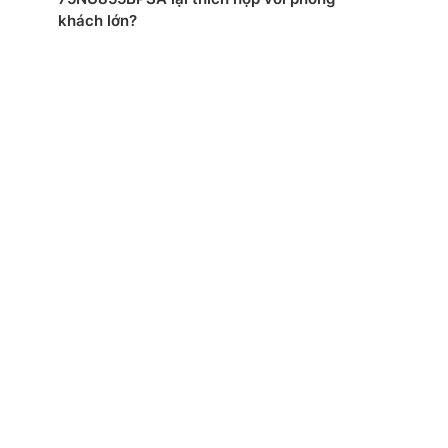
xuất: TCL
khách lớn?
 Việt Nam
mắt: 2024