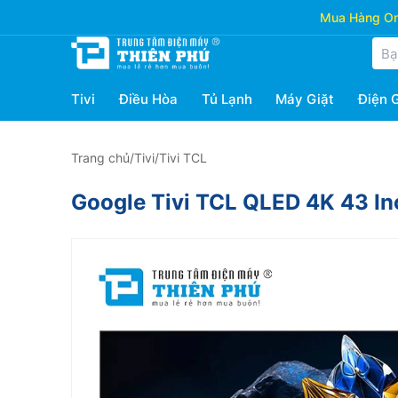
Mua Hàng Onl
Tivi
Điều Hòa
Tủ Lạnh
Máy Giặt
Điện 
Trang chủ
/
Tivi
/
Tivi TCL
Google Tivi TCL QLED 4K 43 I