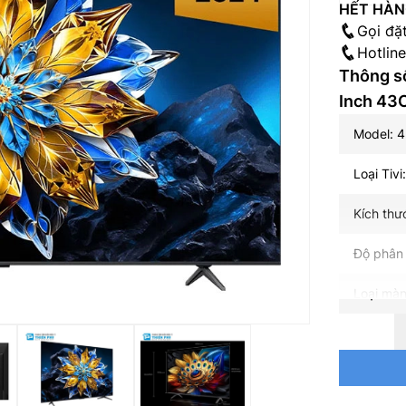
HẾT HÀ
Gọi đặ
Hotlin
Thông số
Inch 43
Model: 
Loại Tivi
Kích thư
Độ phân 
Loại màn
Tần số q
Hệ điều 