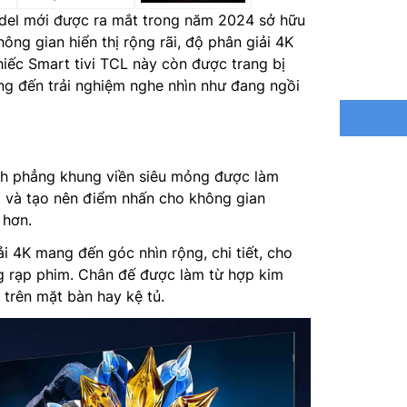
Bộ xử l
el mới được ra mắt trong năm 2024 sở hữu
ông gian hiển thị rộng rãi, độ phân giải 4K
Tổng côn
hiếc Smart tivi TCL này còn được trang bị
ng đến trải nghiệm nghe nhìn như đang ngồi
Truyền t
Nguồn c
Mức tiêu
h phẳng khung viền siêu mỏng được làm
g và tạo nên điểm nhấn cho không gian
Điều khi
 hơn.
Kích thư
i 4K mang đến góc nhìn rộng, chi tiết, cho
g rạp phim. Chân đế được làm từ hợp kim
Khối lượ
 trên mặt bàn hay kệ tủ.
Kích thư
mm
Khối lượ