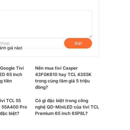
ntum Dot với khả năng hiển thị hơn 1 tỷ
n DCI-P3. Đưa môi trường kỹ thuật số vào
rước đây.
i cảm nhận sự khác biệt về màu sắc. Delta E
 Độ chính xác màu chuyên nghiệp ΔE<0,99
ơn và đảm bảo rằng màu sắc trên màn hình
Gửi
ánh giá nào!
t liệu tinh thể lượng tử bậc bốn hoàn toàn
ng 100.000 giờ.
ong giải pháp công nghệ chấm lượng tử
 Google Tivi
Nên mua tivi Casper
ổi ánh sáng, từ đó tăng độ sáng 25% và mang
ED 65 Inch
43FGK610 hay TCL 43S5K
g tiền
trong cùng tầm giá 5 triệu
đồng?
ivi TCL 55
Có gì đặc biệt trong công
D 55A400 Pro
nghệ QD-MiniLED của tivi TCL
 đặc biệt?
Premium 65 inch 65P8L?