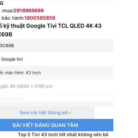
NG
t mua:
0918969699
e bảo hành:
1800585859
 kỹ thuật Google Tivi TCL QLED 4K 43
C69B
43C69B
: Google tivi
ớc màn hình: 43 inch
giải: 4K (3840 x 2160 px)
 hình: QLED
Xem chi tiết thông số
uét: 60 Hz (DLG 120Hz)
BÀI VIẾT ĐÁNG QUAN TÂM
hành – Giao diện: Google TV
Top 5 Tivi 43 inch tốt nhất không nên bỏ