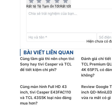
Dải màu 95%DCI-P3L:
Sử dụng công nghệ Qua
sắc màu, cho dải màu lên đến 95% tiêu chuẩ
Rất tệ
Tệ
Tạm ổn
Tốt
Rất tốt
đời sống theo cách mà bạn chưa từng thấy t
ΔE<0.99:
Delta E là thước đo cách mắt ngườ
càng thấp cho thấy độ chính xác càng cao.
giúp đạt được các đặc tính quang học tốt h
giống như màu sắc trong thế giới thực.
Hiện chưa có đ
Độ bền màu lên đến 100.000 giờ:
Sử dụng vậ
mới, đảm bảo phát xạ ánh sáng hiệu quả tro
BÀI VIẾT LIÊN QUAN
Độ sáng tăng cường 25%:
Những thay đổi tr
Cùng tầm giá thì nên chọn tivi
Đánh giá chi tiết
mang lại sự cải thiện về hiệu suất chuyển đ
Sony hay tivi Casper và TCL
TCL Premium QL
lại trải nghiệm xem chi tiết, tinh tế hơn.
để tiết kiệm chi phí?
4K 65P7L có đán
không?
Cùng màn hình Full HD 43
Review Google T
inch, tivi Casper E43FAC110
inch QD-MiniLE
và TCL 43S5K loại nào đáng
vừa ra mắt có gì
mua hơn?