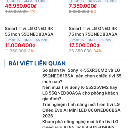
Smart TV
OLED
65 Inch
Smart TV
NanoCell
43 Inch
46.950.000
7.350.000
49.000.000
-4%
8.050.000
-9%
Smart Tivi LG QNED 4K
Smart Tivi LG QNED 4K
55 Inch 55QNED80ASA
75 Inch 75QNED80ASA
Smart TV
QNED
55 Inch
Smart TV
QNED
75 Inch
11.000.000
17.500.000
11.350.000
-3%
26.350.000
-34%
BÀI VIẾT LIÊN QUAN
So sánh tivi Sony K-55XR30M2 và LG
55QNED81BSA, nên chọn chiếc tivi 55
inch nào?
Nên mua tivi Sony K-55S25VM2 hay
LG 55QNED80ASA cho phòng khách
gia đình?
Trải nghiệm tính năng mới trên tivi LG
Qned Evo AI Mini LED 86QNED86BSA
2026
Khám phá công nghệ mới trên tivi LG
Qned Evo AI 85 Inch 85QNED90BS