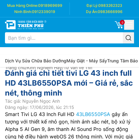
Mua Hàng Online:
0918969699
Đại Lý:
0983262323
Ninh Bình:
0912339019
Dự Án:
0983666996
0
Dịch Vụ Sửa Chữa Bảo Dưỡng
Máy Giặt - Máy Sấy
Trung Tâm Bảo
Trang chủ
/
Kinh Nghiệm Hay
/
Tư Vấn về Tivi
Đánh giá chi tiết tivi LG 43 inch full
HD 43LB6550PSA mới – Giá rẻ, sắc
nét, thông minh
Tác giả: Nguyễn Ngọc Anh
Đăng ngày: 17/06/2026, lúc 21:15
Smart Tivi LG 43 Inch Full HD
43LB6550PSA
gây ấn
tượng với thiết kế nhỏ gọn, hình ảnh sắc nét, bộ xử lý
Alpha 5 AI Gen 9, âm thanh AI Sound Pro sống động
cùng hệ điều hành webOS 26 thông minh. Với mức giá