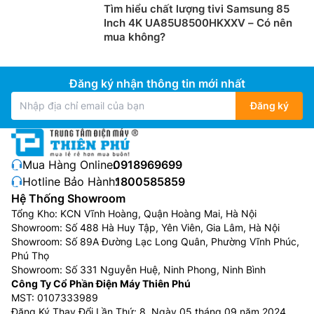
Tìm hiểu chất lượng tivi Samsung 85
Inch 4K UA85U8500HKXXV – Có nên
mua không?
Đăng ký nhận thông tin mới nhất
Đăng ký
Mua Hàng Online:
0918969699
Hotline Bảo Hành:
1800585859
Hệ Thống Showroom
Tổng Kho: KCN Vĩnh Hoàng, Quận Hoàng Mai, Hà Nội
Showroom: Số 488 Hà Huy Tập, Yên Viên, Gia Lâm, Hà Nội
Showroom: Số 89A Đường Lạc Long Quân, Phường Vĩnh Phúc,
Phú Thọ
Showroom: Số 331 Nguyễn Huệ, Ninh Phong, Ninh Bình
Công Ty Cổ Phần Điện Máy Thiên Phú
MST: 0107333989
Đăng Ký Thay Đổi Lần Thứ: 8, Ngày 05 tháng 09 năm 2024