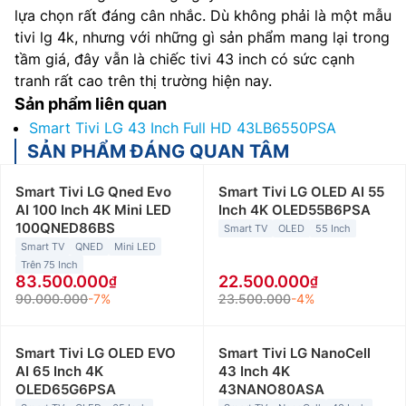
lựa chọn rất đáng cân nhắc. Dù không phải là một mẫu
tivi lg 4k, nhưng với những gì sản phẩm mang lại trong
tầm giá, đây vẫn là chiếc tivi 43 inch có sức cạnh
tranh rất cao trên thị trường hiện nay.
Sản phẩm liên quan
Smart Tivi LG 43 Inch Full HD 43LB6550PSA
SẢN PHẨM ĐÁNG QUAN TÂM
Smart Tivi LG Qned Evo
Smart Tivi LG OLED AI 55
AI 100 Inch 4K Mini LED
Inch 4K OLED55B6PSA
100QNED86BS
Smart TV
OLED
55 Inch
Smart TV
QNED
Mini LED
Trên 75 Inch
83.500.000
22.500.000
90.000.000
-7%
23.500.000
-4%
Smart Tivi LG OLED EVO
Smart Tivi LG NanoCell
AI 65 Inch 4K
43 Inch 4K
OLED65G6PSA
43NANO80ASA