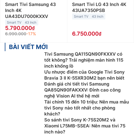
Smart Tivi Samsung 43
Smart Tivi LG 43 Inch 4K
Inch 4K
43UA7350PSB
UA43DU7000KXXV
Smart TV
43 Inch
Smart TV
43 Inch
5.790.000
6.750.000
6.990.000
-17%
BÀI VIẾT MỚI
Tivi Samsung QA115QN90FKXXV có
tốt không? Trải nghiệm màn hình 115
inch khổng lồ
Ưu nhược điểm của Google Tivi Sony
Bravia 3 II K-55XR30M2 bạn nên biết
Đánh giá chi tiết tivi Samsung
QA85QN90FAKXXV: Đỉnh cao công
nghệ Vision AI thế hệ mới
Tài chính 15 đến 10 triệu: Nên mua mẫu
tivi Sony nào tốt nhất cho phòng
khách?
So sánh tivi Sony K-75S20M2 và
Xiaomi L75MB-SSEA: Nên mua tivi 75
inch nào?