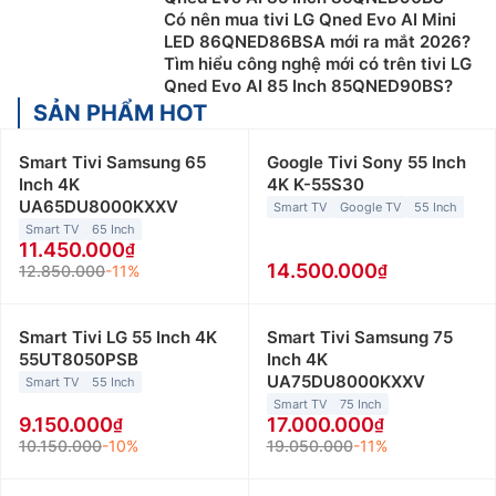
Có nên mua tivi LG Qned Evo AI Mini
LED 86QNED86BSA mới ra mắt 2026?
Tìm hiểu công nghệ mới có trên tivi LG
Qned Evo AI 85 Inch 85QNED90BS?
SẢN PHẨM HOT
Smart Tivi Samsung 65
Google Tivi Sony 55 Inch
Inch 4K
4K K-55S30
UA65DU8000KXXV
Smart TV
Google TV
55 Inch
Smart TV
65 Inch
11.450.000
14.500.000
12.850.000
-11%
Smart Tivi LG 55 Inch 4K
Smart Tivi Samsung 75
55UT8050PSB
Inch 4K
UA75DU8000KXXV
Smart TV
55 Inch
Smart TV
75 Inch
9.150.000
17.000.000
10.150.000
-10%
19.050.000
-11%